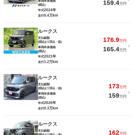
車両本体価格
159.4
万円
(税込)
2024年
年式
0.4万km
走行
ルークス
支払総額
176.9
万円
(税込)(リ済込・追)
車両本体価格
165.4
万円
(税込)
2021年
年式
1.2万km
走行
ルークス
支払総額
173
万円
(税込)(リ済込・追)
車両本体価格
159
万円
(税込)
2026年
年式
0.3万km
走行
ルークス
支払総額
162
万円
(税込)(リ済込・追)