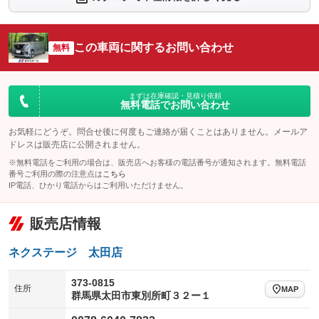
：装備なし
：装備あり
シートエアコン
全周囲カメラ
：装備なし
：装備あり
この車両に関するお問い合わせ
サイドカメラ
無料
ルーフレール
：装備あり
：装備なし
エアサスペンション
ヘッドライトウォッシャー
：装備なし
：装備なし
装備略号／用語解説
まずは在庫確認・見積り依頼
無料電話でお問い合わせ
お気軽にどうぞ。問合せ後に何度もご連絡が届くことはありません。メールア
ドレスは販売店に公開されません。
※無料電話をご利用の場合は、販売店へお客様の電話番号が通知されます。無料電話
番号ご利用の際の注意点は
こちら
IP電話、ひかり電話からはご利用いただけません。
販売店情報
ネクステージ 太田店
373-0815
住所
MAP
群馬県太田市東別所町３２ー１