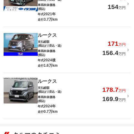
車両本体価格
154
万円
(税込)
2021年
年式
3.7万km
走行
ルークス
支払総額
171
万円
(税込)(リ済込・追)
車両本体価格
156.4
万円
(税込)
2024後
年式
1.6万km
走行
ルークス
支払総額
178.7
万円
(税込)(リ済込・追)
車両本体価格
169.9
万円
(税込)
2024年
年式
0.7万km
走行