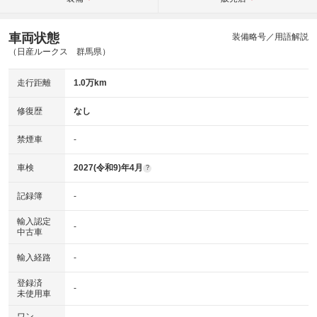
車両状態
装備略号／用語解説
（日産ルークス 群馬県）
走行距離
1.0万km
修復歴
なし
禁煙車
-
車検
2027(令和9)年4月
?
記録簿
-
輸入認定
-
中古車
輸入経路
-
登録済
-
未使用車
ワン