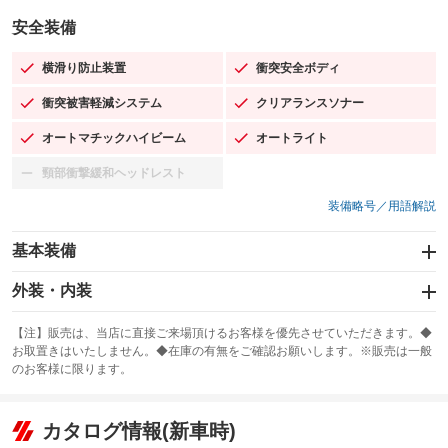
安全装備
横滑り防止装置
衝突安全ボディ
：装備あり
：装備あり
衝突被害軽減システム
クリアランスソナー
：装備あり
：装備あり
オートマチックハイビーム
オートライト
：装備あり
：装備あり
頸部衝撃緩和ヘッドレスト
：装備なし
装備略号／用語解説
基本装備
エアバッグ：運転席/助手席/サイド
外装・内装
：装備あり
スライドドア：両面電動
カーナビ：SDナビ
：装備あり
：装備あり
【注】販売は、当店に直接ご来場頂けるお客様を優先させていただきます。◆
お取置きはいたしません。◆在庫の有無をご確認お願いします。※販売は一般
サンルーフ
ABS
TV：フルセグ
：装備なし
：装備あり
：装備あり
のお客様に限ります。
エアコン
Wエアコン
オーディオ：CDまたはCDチェンジャー／ミュージックプレイヤー接続
：装備あり
：装備なし
：装備あり
可／ミュージックサーバー
リフトアップ
パワーステアリング
カタログ情報(新車時)
：装備なし
：装備あり
ビジュアル：ブルーレイ再生／DVD再生
：装備あり