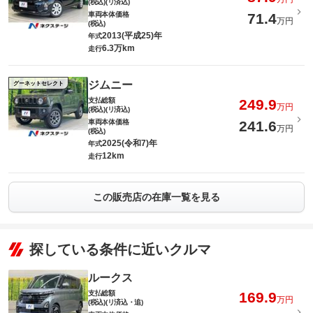
(税込)(リ済込)
車両本体価格
71.4
万円
(税込)
2013(平成25)年
年式
6.3万km
走行
ジムニー
グーネットセレクト
支払総額
249.9
万円
(税込)(リ済込)
車両本体価格
241.6
万円
(税込)
2025(令和7)年
年式
12km
走行
この販売店の在庫一覧を見る
探している条件に近いクルマ
ルークス
支払総額
169.9
万円
(税込)(リ済込・追)