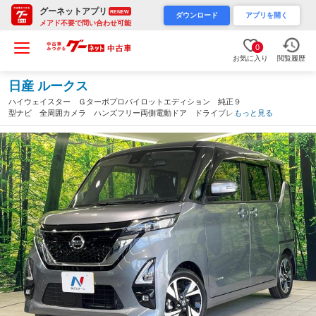
グーネットアプリ
RENEW
ダウンロード
アプリを開く
メアド不要で問い合わせ可能
0
お気に入り
閲覧履歴
日産 ルークス
ハイウェイスター Ｇターボプロパイロットエディション 純正９
型ナビ 全周囲カメラ ハンズフリー両側電動ドア ドライブレコ
もっと見る
ーダー ＥＴＣ 電動パーキングブレーキ ＬＥＤヘッド＆フォ
グ オートハイビーム オートライト 純正１５インチＡＷ スマ
ートキー（群馬県）