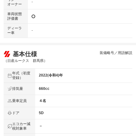
-
オーナー
車両状態
評価書
ディーラ
-
ー車
基本仕様
装備略号／用語解説
（日産ルークス 群馬県）
年式（初度
2022(令和4)年
登録）
排気量
660cc
乗車定員
４名
ドア
5D
エコカー減
－
税対象車