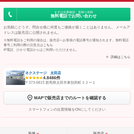
まずは在庫確認・見積り依頼
無料電話でお問い合わせ
お気軽にどうぞ。問合せ後に何度もご連絡が届くことはありません。 メールア
ドレスは販売店に公開されません。
※無料電話をご利用の場合は、販売店へお客様の電話番号が通知されます。無料電話
番号ご利用の際の注意点は
こちら
IP電話、ひかり電話からはご利用いただけません。
詳細はこちら
ネクステージ 太田店
4.8
486件
【STEP1】
認証画面でグーネットを友だち追加してから「許可する」ボタンを押
〒373-0815 群馬県太田市東別所町３２ー１
します
MAPで販売店までのルートを確認する
【STEP2】
トーク画面で
ボタンをタップして問い合わせを
完了してください。
スマートフォンの位置情報をONにしてください
こちら
装備
販売店