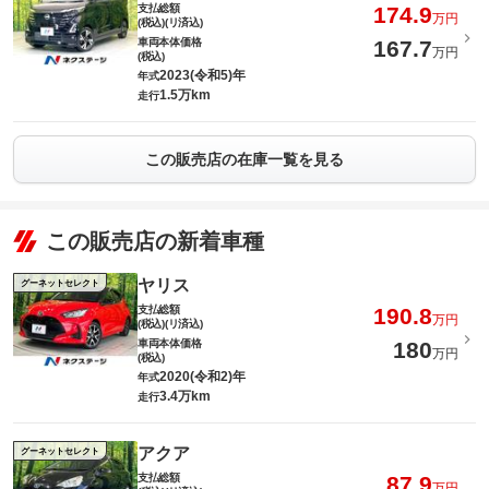
支払総額
174.9
万円
(税込)(リ済込)
車両本体価格
167.7
万円
(税込)
2023(令和5)年
年式
1.5万km
走行
この販売店の在庫一覧を見る
この販売店の新着車種
ヤリス
グーネットセレクト
支払総額
190.8
万円
(税込)(リ済込)
車両本体価格
180
万円
(税込)
2020(令和2)年
年式
3.4万km
走行
アクア
グーネットセレクト
支払総額
87.9
万円