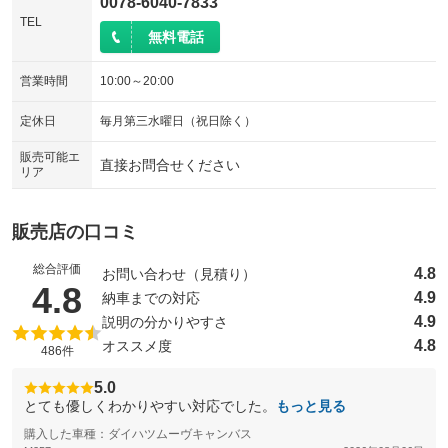
0078-6040-7833
TEL
無料電話
営業時間
10:00～20:00
定休日
毎月第三水曜日（祝日除く）
販売可能エ
直接お問合せください
リア
販売店の口コミ
総合評価
4.8
お問い合わせ（見積り）
（5点満点中）
4.8
4.9
納車までの対応
4.9
説明の分かりやすさ
4.8
オススメ度
486件
5.0
とても優しくわかりやすい対応でした。
もっと見る
購入した車種：ダイハツムーヴキャンバス