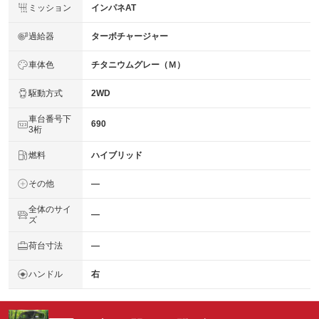
ミッション
インパネAT
過給器
ターボチャージャー
車体色
チタニウムグレー（Ｍ）
駆動方式
2WD
車台番号下
690
3桁
燃料
ハイブリッド
その他
―
全体のサイ
―
ズ
荷台寸法
―
ハンドル
右