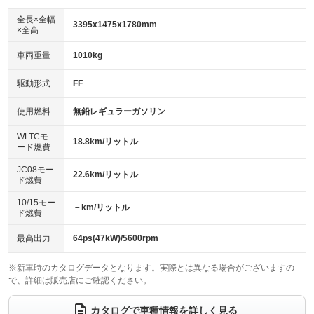
ダウンヒルアシストコントロール
：装備なし
アルミホイール：15インチ
全長×全幅
：装備あり
3395x1475x1780mm
×全高
パワーウィンドウ
盗難防止システム
：装備あり
：装備あり
革シート
ハーフレザーシート
：装備なし
：装備なし
車両重量
1010kg
アイドリングストップ
ドライブレコーダー
：装備あり
：装備あり
キーレス
LEDヘッドランプ
：装備あり
：装備あり
USB入力端子
Bluetooth接続
駆動形式
FF
：装備なし
：装備あり
HID(キセノンライト)
ポータブルナビ
：装備なし
：装備なし
100V電源
クリーンディーゼル
使用燃料
無鉛レギュラーガソリン
：装備なし
：装備なし
バックカメラ
ETC
：装備あり
：装備あり
センターデフロック
：装備なし
WLTCモ
エアロ
スマートキー
18.8km/リットル
：装備なし
：装備あり
ード燃費
レンタカーアップ
展示・試乗車
：装備なし
：装備なし
ローダウン
ランフラットタイヤ
：装備なし
：装備なし
JC08モー
22.6km/リットル
ド燃費
電動格納ミラー
：装備あり
パワーシート
3列シート
：装備なし
：装備なし
10/15モー
装備略号／用語解説
－km/リットル
ド燃費
ベンチシート
フルフラットシート
：装備あり
：装備なし
チップアップシート
オットマン
最高出力
64ps(47kW)/5600rpm
：装備なし
：装備なし
電動格納サードシート
シートヒーター
：装備なし
：装備なし
※新車時のカタログデータとなります。実際とは異なる場合がございますの
で、詳細は販売店にご確認ください。
ウォークスルー
後席モニター
：装備なし
：装備なし
カタログで車種情報を詳しく見る
電動リアゲート
フロントカメラ