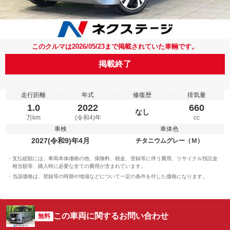
このクルマは2026/05/23まで掲載されていた車輛です。
掲載終了
走行距離
年式
修復歴
排気量
1.0
2022
660
なし
万km
(令和4)年
cc
車検
車体色
2027(令和9)年4月
チタニウムグレー（Ｍ）
支払総額には、車両本体価格の他、保険料、税金、登録等に伴う費用、リサイクル預託金
相当額等、購入時に必要な全ての費用が含まれています。
当該価格は、登録等の時期や地域などについて一定の条件を付した価格になります。
この車両に関するお問い合わせ
無料