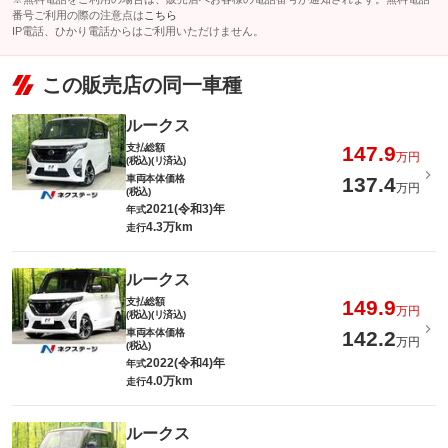
番号ご利用の際の注意点は
こちら
IP電話、ひかり電話からはご利用いただけません。
この販売店の同一車種
ルークス
支払総額
147.9
万円
(税込)(リ済込)
車両本体価格
137.4
万円
(税込)
2021(令和3)年
年式
4.3万km
走行
ルークス
支払総額
149.9
万円
(税込)(リ済込)
車両本体価格
142.2
万円
(税込)
2022(令和4)年
年式
4.0万km
走行
ルークス