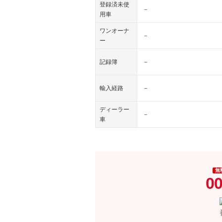
登録済未使
－
用車
ワンオーナ
－
ー
記録簿
－
輸入経路
－
ディーラー
－
車
無
00