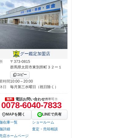
グー鑑定加盟店
所
〒373-0815
群馬県太田市東別所町３２ー１
コピー
業時間
10:00～20:00
休日
毎月第三水曜日（祝日除く）
電話お問い合わせ
無料
携帯可
0078-6040-7833
MAPを開く
LINEで共有
舗在庫一覧
ショールーム
舗詳細
査定・売却相談
売店ホームページ