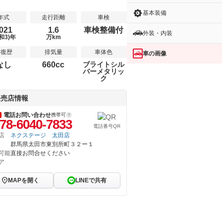
基本装備
年式
走行距離
車検
021
1.6
車検整備付
外装・内装
和3)年
万km
修復歴
排気量
車体色
車の画像
なし
660cc
ブライトシル
バーメタリッ
ク
販売店情報
電話お問い合わせ
携帯可
78-6040-7833
電話番号QR
店
ネクステージ 太田店
群馬県太田市東別所町３２ー１
可能
直接お問合せください
ア
MAPを開く
LINEで共有