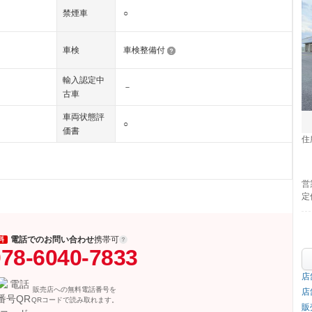
禁煙車
○
車検
車検整備付
輸入認定中
－
古車
車両状態評
○
価書
住
営
定
電話でのお問い合わせ
携帯可
料
78-6040-7833
店
販売店への無料電話番号を
店
QRコードで読み取れます。
販