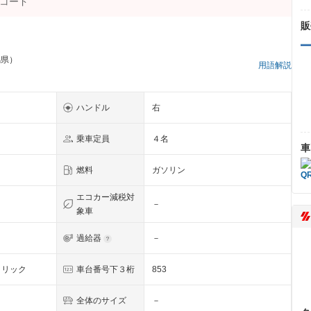
販
馬県）
用語解説
ハンドル
右
乗車定員
４名
車
燃料
ガソリン
エコカー減税対
－
象車
過給器
－
タリック
車台番号下３桁
853
全体のサイズ
－