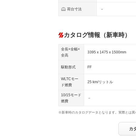
荷台寸法
－
カタログ情報（新車時）
全長×全幅×
3395 x 1475 x 1500mm
全高
駆動形式
FF
WLTCモー
25 km/リットル
ド燃費
10/15モード
－
燃費
※新車時のカタログデータとなります。実際とは異
カ