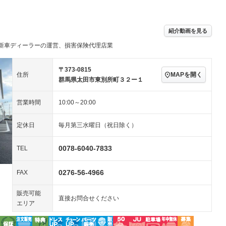
続可／ミュージ
－ビジュアル
アルミホイール
－
－
ングストップ
ドライブレコーダー
USB入力端子
ハーフレザーシート
キーレス
－
紹介動画を見る
クリーンディーゼル
センターデフロック
－
－
新車ディーラーの運営、損害保険代理店業
セノンライト)
ポータブルナビ
バックカメラ
－
－
乗車
電動格納ミラー
スマートキー
ローダウン
－
－
〒373-0815
MAPを開く
住所
装備略号／用語解説
群馬県太田市東別所町３２ー１
ート
3列シート
ベンチシート
－
－
営業時間
10:00～20:00
ップシート
オットマン
電動格納サードシート
－
－
スルー
後席モニター
電動リアゲート
－
－
定休日
毎月第三水曜日（祝日除く）
アコン
全周囲カメラ
サイドカメラ
－
－
0078-6040-7833
TEL
ペンション
0276-56-4966
FAX
装備略号／用語解説
販売可能
直接お問合せください
エリア