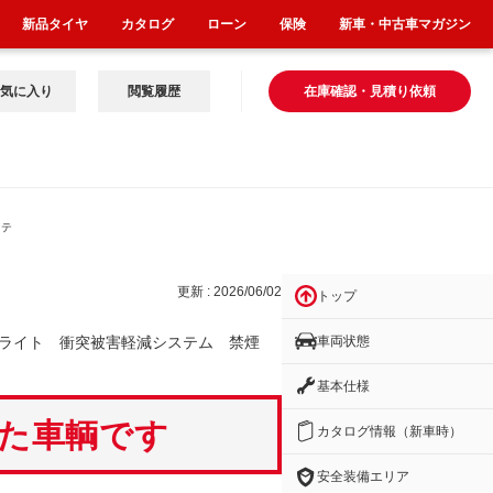
新品タイヤ
カタログ
ローン
保険
新車・中古車マガジン
気に入り
閲覧履歴
在庫確認・見積り依頼
ステ
更新 : 2026/06/02
トップ
車両状態
ライト 衝突被害軽減システム 禁煙
基本仕様
いた車輌です
カタログ情報（新車時）
安全装備エリア