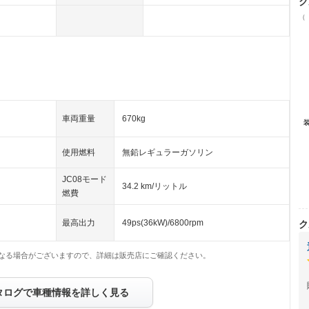
ク
（
車両重量
670kg
使用燃料
無鉛レギュラーガソリン
JC08モード
34.2 km/リットル
燃費
最高出力
49ps(36kW)/6800rpm
ク
なる場合がございますので、詳細は販売店にご確認ください。
タログで車種情報を詳しく見る