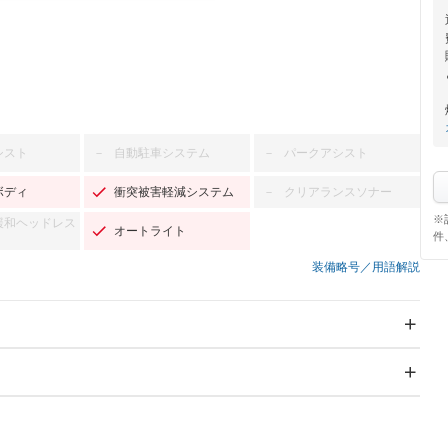
シスト
自動駐車システム
パークアシスト
－
－
ボディ
衝突被害軽減システム
クリアランスソナー
－
※
緩和ヘッドレス
オートライト
件
装備略号／用語解説
スライドドア
サンルーフ
－
－
Wエアコン
リフトアップ
－
－
TV
－
パワーステアリング
パワーウィンドウ