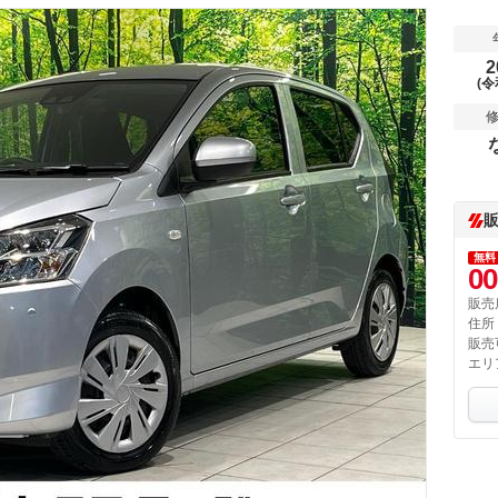
2
(令
無料
00
販売
住所
販売
エリ