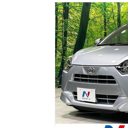
マガジン
車カタログ
自動車ローン
保険
レビュー
価格相場
教習所
用語集