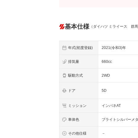
基本仕様
（ダイハツ ミライース 群
年式(初度登録)
2021(令和3)年
排気量
660cc
駆動方式
2WD
ドア
5D
ミッション
インパネAT
車体色
ブライトシルバーメ
その他仕様
－