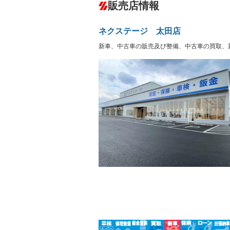
－
販売店情報
オーディオ：ミュージックプレイヤー接
ックサーバー
盗難防止システム
アイドリ
ヘッドライトウォッシャ
革シート
－
－
ネクステージ 太田店
ー
Bluetooth接続
100V電源
－
新車、中古車の販売及び整備、中古車の買取、
LEDヘッドランプ
HID(キ
－
レンタカーアップ
展示・試
－
－
ETC
エアロ
－
－
ランフラットタイヤ
パワーシ
－
－
フルフラットシート
チップア
－
－
シートヒーター
ウォーク
－
－
フロントカメラ
シートエ
－
－
ルーフレール
エアサス
－
－