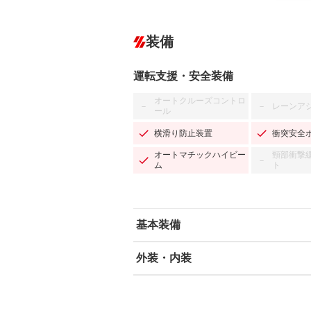
装備
運転支援・安全装備
オートクルーズコントロ
レーンア
－
－
ール
横滑り防止装置
衝突安全
オートマチックハイビー
頸部衝撃
－
ム
ト
基本装備
外装・内装
エアバッグ：運転席/助手席
ABS
エアコン
カーナビ：SDナビ
ダウンヒルアシストコントロール