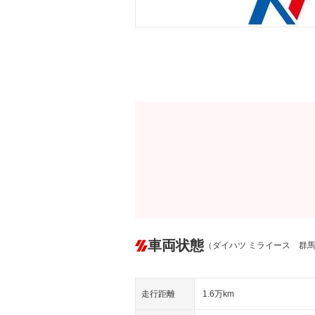
車両状態
（ダイハツ ミライース 群
走行距離
1.6万km