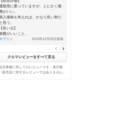
【総合評価】
通勤用に乗っていますが、とにかく燃
費がいい。
購入価格を考えれば、かなり良い車だ
と思う。
【良い点】
燃費がいいこと。
ガブリン
2019年12月02日投稿
【悪い点】
ブレーキをか…
クルマレビューをすべて見る
該当車種に対してのレビューです。表示物
、販売店に対するレビューではありません。