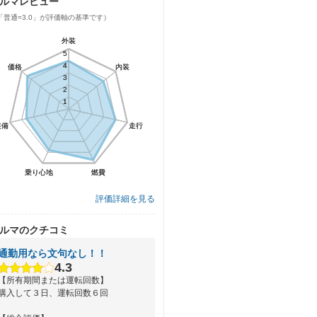
ルマレビュー
「普通=3.0」が評価軸の基準です）
外装
外装
5
5
4
4
価格
価格
内装
内装
3
3
2
2
1
1
装備
装備
走行
走行
乗り心地
乗り心地
燃費
燃費
評価詳細を見る
ルマのクチコミ
通勤用なら文句なし！！
4.3
【所有期間または運転回数】
購入して３日、運転回数６回