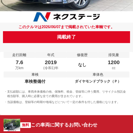
このクルマは2026/06/07まで掲載されていた車輛です。
掲載終了
走行距離
年式
修復歴
排気量
7.6
2019
1200
なし
万km
(令和1)年
cc
車検
車体色
車検整備付
ダイヤモンドブラック（Ｐ）
支払総額には、車両本体価格の他、保険料、税金、登録等に伴う費用、リサイクル預託金
相当額等、購入時に必要な全ての費用が含まれています。
当該価格は、登録等の時期や地域などについて一定の条件を付した価格になります。
この車両に関するお問い合わせ
無料