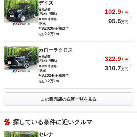
デイズ
支払総額
102.9
万円
(税込)(リ済込)
車両本体価格
95.5
万円
(税込)
2020(令和2)年
年式
2.2万km
走行
カローラクロス
支払総額
322.9
万円
(税込)(リ済込)
車両本体価格
310.7
万円
(税込)
2024(令和6)年
年式
0.2万km
走行
この販売店の在庫一覧を見る
探している条件に近いクルマ
セレナ