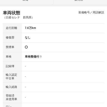
車両状態
装備略号／用語解説
（日産セレナ 群馬県）
走行距離
7.6万km
修復歴
なし
禁煙車
車検
車検整備付
?
記録簿
-
輸入認定
-
中古車
輸入経路
-
登録済
-
未使用車
ワン