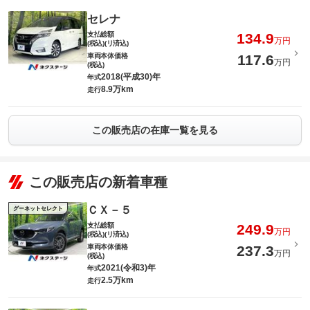
セレナ
支払総額
134.9
万円
(税込)(リ済込)
車両本体価格
117.6
万円
(税込)
2018(平成30)年
年式
8.9万km
走行
この販売店の在庫一覧を見る
この販売店の新着車種
ＣＸ－５
グーネットセレクト
支払総額
249.9
万円
(税込)(リ済込)
車両本体価格
237.3
万円
(税込)
2021(令和3)年
年式
2.5万km
走行