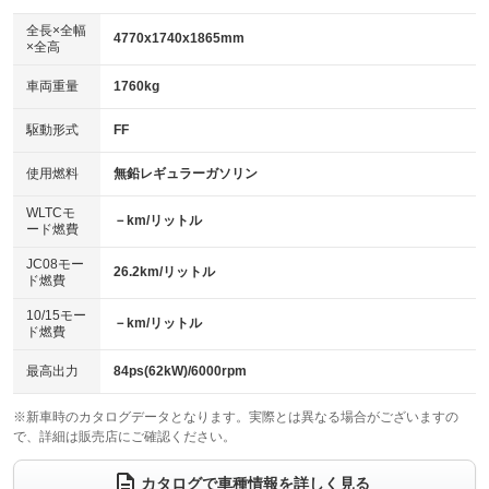
ダウンヒルアシストコントロール
アルミホイール：16インチ
：装備なし
：装備あり
全長×全幅
4770x1740x1865mm
×全高
パワーウィンドウ
盗難防止システム
革シート
ハーフレザーシート
：装備あり
：装備あり
：装備なし
：装備なし
車両重量
1760kg
アイドリングストップ
ドライブレコーダー
キーレス
LEDヘッドランプ
：装備あり
：装備あり
：装備あり
：装備あり
USB入力端子
Bluetooth接続
駆動形式
FF
HID(キセノンライト)
ポータブルナビ
：装備あり
：装備あり
：装備なし
：装備なし
100V電源
クリーンディーゼル
バックカメラ
ETC
使用燃料
無鉛レギュラーガソリン
：装備なし
：装備なし
：装備あり
：装備あり
センターデフロック
エアロ
スマートキー
：装備なし
WLTCモ
：装備なし
：装備あり
－km/リットル
ード燃費
レンタカーアップ
展示・試乗車
ローダウン
ランフラットタイヤ
：装備なし
：装備なし
：装備なし
：装備なし
JC08モー
26.2km/リットル
ド燃費
電動格納ミラー
パワーシート
3列シート
：装備あり
：装備なし
：装備あり
10/15モー
装備略号／用語解説
－km/リットル
ベンチシート
フルフラットシート
ド燃費
：装備なし
：装備なし
チップアップシート
オットマン
：装備なし
：装備なし
最高出力
84ps(62kW)/6000rpm
電動格納サードシート
シートヒーター
：装備なし
：装備なし
※新車時のカタログデータとなります。実際とは異なる場合がございますの
で、詳細は販売店にご確認ください。
ウォークスルー
後席モニター
：装備あり
：装備あり
電動リアゲート
フロントカメラ
カタログで車種情報を詳しく見る
：装備なし
：装備あり