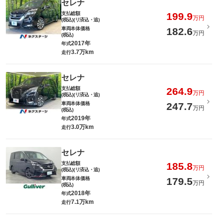
セレナ
支払総額
199.9
万円
(税込)(リ済込・追)
車両本体価格
182.6
万円
(税込)
2017年
年式
3.7万km
走行
セレナ
支払総額
264.9
万円
(税込)(リ済込・追)
車両本体価格
247.7
万円
(税込)
2019年
年式
3.0万km
走行
セレナ
支払総額
185.8
万円
(税込)(リ済込・追)
車両本体価格
179.5
万円
(税込)
2018年
年式
7.1万km
走行