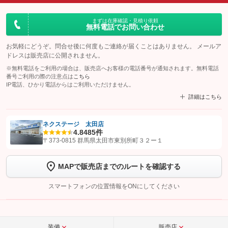
まずは在庫確認・見積り依頼
無料電話でお問い合わせ
お気軽にどうぞ。問合せ後に何度もご連絡が届くことはありません。 メールア
ドレスは販売店に公開されません。
※無料電話をご利用の場合は、販売店へお客様の電話番号が通知されます。無料電話
番号ご利用の際の注意点は
こちら
IP電話、ひかり電話からはご利用いただけません。
詳細はこちら
ネクステージ 太田店
4.8
485件
【STEP1】
認証画面でグーネットを友だち追加してから「許可する」ボタンを押
〒373-0815 群馬県太田市東別所町３２ー１
します
MAPで販売店までのルートを確認する
【STEP2】
トーク画面で
ボタンをタップして問い合わせを
完了してください。
スマートフォンの位置情報をONにしてください
こちら
装備
販売店