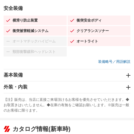
安全装備
横滑り防止装置
衝突安全ボディ
：装備あり
：装備あり
衝突被害軽減システム
クリアランスソナー
：装備あり
：装備あり
オートマチックハイビーム
オートライト
：装備なし
：装備あり
頸部衝撃緩和ヘッドレスト
：装備なし
装備略号／用語解説
基本装備
エアバッグ：運転席/助手席/サイド
外装・内装
：装備あり
スライドドア：両面電動
カーナビ：SDナビ
：装備あり
：装備あり
【注】販売は、当店に直接ご来場頂けるお客様を優先させていただきます。◆
お取置きはいたしません。◆在庫の有無をご確認お願いします。※販売は一般
サンルーフ
ABS
TV：フルセグ
：装備なし
：装備あり
：装備あり
のお客様に限ります。
エアコン
Wエアコン
オーディオ：CDまたはCDチェンジャー
：装備あり
：装備あり
：装備あり
リフトアップ
パワーステアリング
カタログ情報(新車時)
ビジュアル：ブルーレイ再生／DVD再生
：装備なし
：装備あり
：装備あり