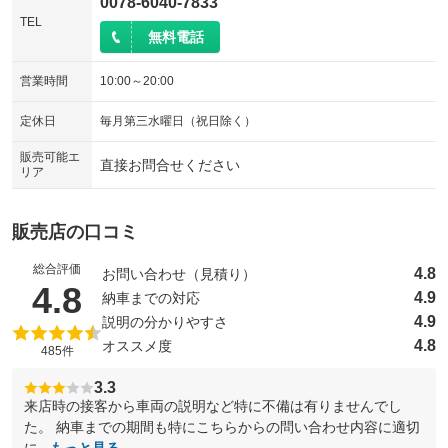
0078-6040-7833
TEL
無料電話
営業時間
10:00～20:00
定休日
毎月第三水曜日（祝日除く）
販売可能エ
直接お問合せください
リア
販売店の口コミ
総合評価
4.8
お問い合わせ（見積り）
（5点満点中）
4.8
4.9
納車までの対応
4.9
説明の分かりやすさ
4.8
オススメ度
485件
3.3
来店時の接客から車両の説明など特に不備は有りませんでし
た。 納車までの期間も特にこちらからの問い合わせ内容に適切