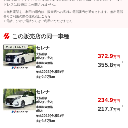
ドレスは販売店に公開されません。
※無料電話をご利用の場合は、販売店へお客様の電話番号が通知されます。無料電話
番号ご利用の際の注意点は
こちら
IP電話、ひかり電話からはご利用いただけません。
この販売店の同一車種
セレナ
グーネットセレクト
支払総額
372.9
万円
(税込)(リ済込)
車両本体価格
355.8
万円
(税込)
2023(令和5)年
年式
2.9万km
走行
セレナ
支払総額
234.9
万円
(税込)(リ済込)
車両本体価格
217.7
万円
(税込)
2019(令和1)年
年式
3.6万km
走行