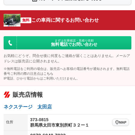
シートエアコン
全周囲カメラ
：装備なし
：装備あり
サイドカメラ
ルーフレール
この車両に関するお問い合わせ
：装備あり
無料
：装備なし
エアサスペンション
ヘッドライトウォッシャー
：装備なし
：装備なし
装備略号／用語解説
まずは在庫確認・見積り依頼
無料電話でお問い合わせ
お気軽にどうぞ。問合せ後に何度もご連絡が届くことはありません。メールア
ドレスは販売店に公開されません。
※無料電話をご利用の場合は、販売店へお客様の電話番号が通知されます。無料電話
番号ご利用の際の注意点は
こちら
IP電話、ひかり電話からはご利用いただけません。
販売店情報
ネクステージ 太田店
373-0815
住所
MAP
群馬県太田市東別所町３２ー１