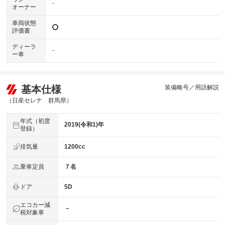
-
オーナー
車両状態
評価書
ディーラ
-
ー車
基本仕様
装備略号／用語解説
（日産セレナ 群馬県）
年式（初度
2019(令和1)年
登録）
排気量
1200cc
乗車定員
７名
ドア
5D
エコカー減
－
税対象車