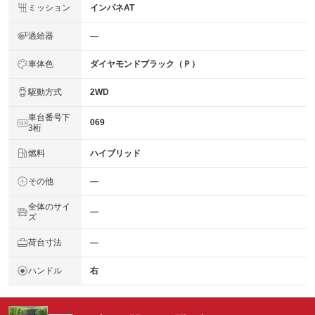
ミッション
インパネAT
過給器
―
車体色
ダイヤモンドブラック（Ｐ）
駆動方式
2WD
車台番号下
069
3桁
燃料
ハイブリッド
その他
―
全体のサイ
―
ズ
荷台寸法
―
ハンドル
右