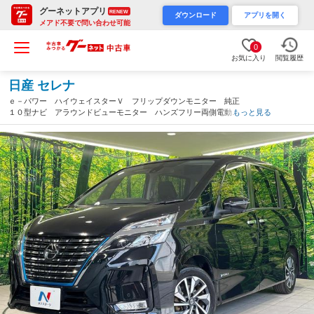
グーネットアプリ
RENEW
ダウンロード
アプリを開く
メアド不要で問い合わせ可能
0
お気に入り
閲覧履歴
日産 セレナ
ｅ－パワー ハイウェイスターＶ フリップダウンモニター 純正
１０型ナビ アラウンドビューモニター ハンズフリー両側電動ス
もっと見る
ライド プロパイロット ステアリングヒーター ブラインドスポ
ットモニター ＥＴＣ 純正１６インチＡＷ 禁煙車（群馬県）