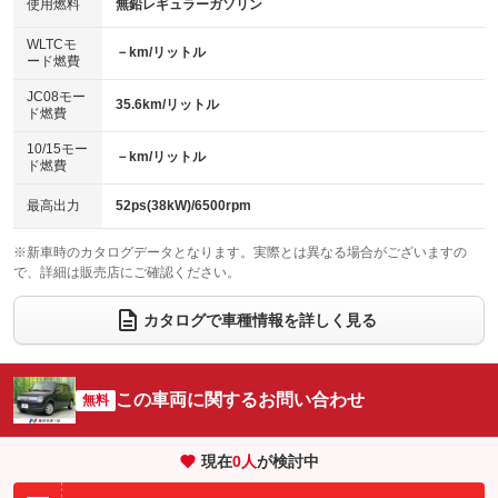
使用燃料
無鉛レギュラーガソリン
：装備なし
：装備なし
バックカメラ
ETC
：装備なし
：装備なし
センターデフロック
：装備なし
WLTCモ
エアロ
スマートキー
－km/リットル
：装備なし
：装備あり
ード燃費
レンタカーアップ
展示・試乗車
：装備なし
：装備なし
ローダウン
ランフラットタイヤ
：装備なし
：装備なし
JC08モー
35.6km/リットル
ド燃費
電動格納ミラー
：装備あり
パワーシート
3列シート
：装備なし
：装備なし
10/15モー
装備略号／用語解説
－km/リットル
ド燃費
ベンチシート
フルフラットシート
：装備あり
：装備なし
チップアップシート
オットマン
最高出力
52ps(38kW)/6500rpm
：装備なし
：装備なし
電動格納サードシート
シートヒーター
：装備なし
：装備あり
※新車時のカタログデータとなります。実際とは異なる場合がございますの
で、詳細は販売店にご確認ください。
ウォークスルー
後席モニター
：装備なし
：装備なし
カタログで車種情報を詳しく見る
電動リアゲート
フロントカメラ
：装備なし
：装備なし
シートエアコン
全周囲カメラ
：装備なし
：装備なし
この車両に関するお問い合わせ
サイドカメラ
無料
ルーフレール
：装備なし
：装備なし
エアサスペンション
ヘッドライトウォッシャー
：装備なし
：装備なし
現在
0
人
が検討中
装備略号／用語解説