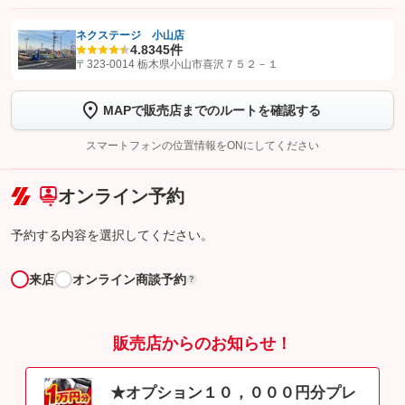
ネクステージ 小山店
4.8
345件
【STEP1】
認証画面でグーネットを友だち追加してから「許可する」ボタンを押
〒323-0014 栃木県小山市喜沢７５２－１
します
MAPで販売店までのルートを確認する
【STEP2】
トーク画面で
ボタンをタップして問い合わせを
完了してください。
スマートフォンの位置情報をONにしてください
こちら
オンライン予約
予約する内容を選択してください。
来店
オンライン商談予約
?
販売店からのお知らせ！
★オプション１０，０００円分プレ