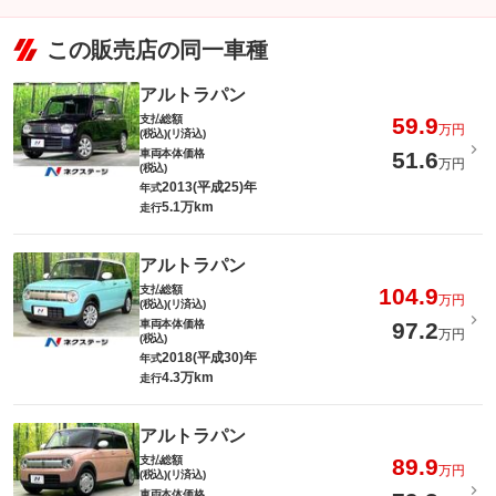
この販売店の同一車種
アルトラパン
支払総額
59.9
万円
(税込)(リ済込)
車両本体価格
51.6
万円
(税込)
2013(平成25)年
年式
5.1万km
走行
アルトラパン
支払総額
104.9
万円
(税込)(リ済込)
車両本体価格
97.2
万円
(税込)
2018(平成30)年
年式
4.3万km
走行
アルトラパン
支払総額
89.9
万円
(税込)(リ済込)
車両本体価格