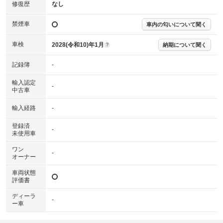
※実際にお渡しする故障診断書につきましては、形式および表示項目が異
修復歴
なし
なる場合がございます。
※グー故障診断書はあくまでも実施時点での診断結果となります。将来に
禁煙車
車内の匂いについて聞く
わたり車両状態を担保するものではありませんので、車両情報等の詳細は
各販売店へお問い合わせ下さい。
車検
2028(令和10)年1月
納期について聞く
?
記録簿
-
輸入認定
-
中古車
輸入経路
-
登録済
-
未使用車
ワン
-
オーナー
車両状態
評価書
ディーラ
-
ー車