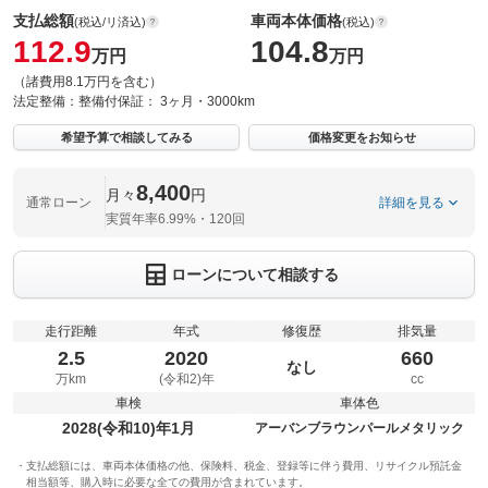
支払総額
車両本体価格
(税込/リ済込)
(税込)
112.9
104.8
万円
万円
（諸費用8.1万円を含む）
法定整備：
整備付
保証：
3ヶ月・3000km
希望予算で相談してみる
価格変更をお知らせ
8,400
月々
円
通常ローン
詳細を見る
実質年率6.99%・120回
ローンについて相談する
走行距離
年式
修復歴
排気量
2.5
2020
660
なし
万km
(令和2)年
cc
車検
車体色
2028(令和10)年1月
アーバンブラウンパールメタリック
支払総額には、車両本体価格の他、保険料、税金、登録等に伴う費用、リサイクル預託金
相当額等、購入時に必要な全ての費用が含まれています。