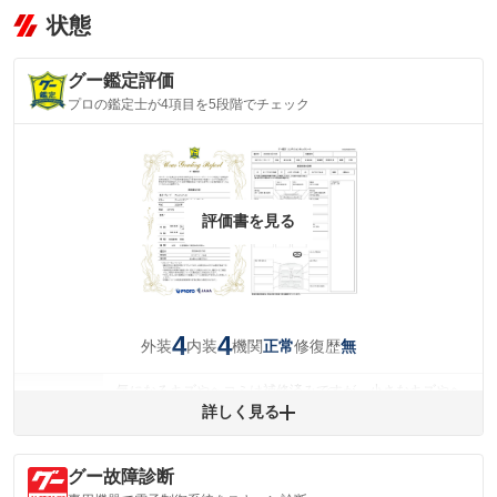
状態
グー鑑定評価
プロの鑑定士が4項目を5段階でチェック
評価書を見る
4
4
外装
内装
機関
修復歴
正常
無
気になるキズやヘコミは補修済みですが、小さなキズやヘ
外装
コミが残っています。
詳しく見る
(車両外装)
キズ・へこみについて問い合わせる
内装
グー故障診断
気になる汚れ等が、部分的にあります。
(内装状態)