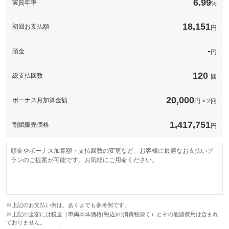
6.99
実質年率
%
このパックの見積もり依頼（無料）
18,151
初回お支払額
円
-
頭金
円
120
総支払回数
回
20,000
ボーナス月加算金額
円 × 2回
1,417,751
割賦販売価格
円
頭金やボーナス加算額・支払回数の変更など、お客様に最適なお支払いプ
ランのご提案が可能です。お気軽にご用命ください。
※上記のお支払い例は、あくまでも参考例です。
※上記の金額には税金（車両本体価格(税込)の消費税除く）とその他諸費用は含まれ
ておりません。