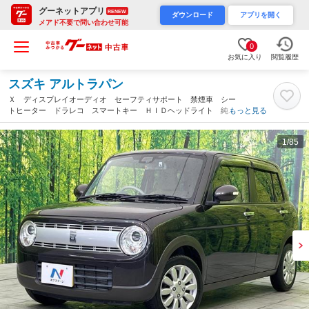
グーネットアプリ
RENEW
ダウンロード
アプリを開く
メアド不要で問い合わせ可能
0
お気に入り
閲覧履歴
スズキ アルトラパン
Ｘ ディスプレイオーディオ セーフティサポート 禁煙車 シー
トヒーター ドラレコ スマートキー ＨＩＤヘッドライト 純正
もっと見る
１４インチＡＷ リアパーキングセンサー オートライト オート
エアコン（栃木県）
1
/85