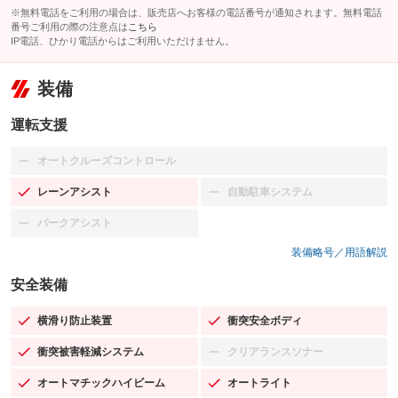
※無料電話をご利用の場合は、販売店へお客様の電話番号が通知されます。無料電話
番号ご利用の際の注意点は
こちら
IP電話、ひかり電話からはご利用いただけません。
装備
運転支援
オートクルーズコントロール
：装備なし
レーンアシスト
自動駐車システム
：装備あり
：装備なし
パークアシスト
：装備なし
装備略号／用語解説
安全装備
横滑り防止装置
衝突安全ボディ
：装備あり
：装備あり
衝突被害軽減システム
クリアランスソナー
：装備あり
：装備なし
オートマチックハイビーム
オートライト
：装備あり
：装備あり