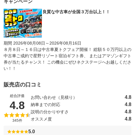
キャンペーン
良質な中古車が全国３万台以上！！
期間 2026年08月08日～2026年08月16日
８月８日～１６日は中古車夏トクフェア開催！ 総額５０万円以上の
中古車ご成約で星野リゾート宿泊ギフト券、 またはアマゾンギフト
券が当たるチャンス！ この機会にぜひネクステージへお越しくださ
い！！
販売店の口コミ
総合評価
4.8
お問い合わせ（見積り）
（5点満点中）
4.8
4.8
納車までの対応
4.8
説明の分かりやすさ
4.8
オススメ度
345件
5.0