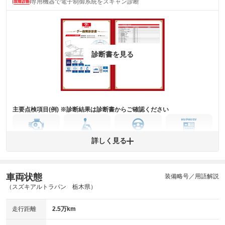
専用機器で電子制御系統をスキャン診断
主要機関に不具合はありません。
機関
詳細は鑑定書をご確認ください。
修復歴
※グー鑑定は保証サービスではございません。購入時は必ず現車をご確認
診断書を見る
下さい。
※実際にお渡しするコンディションチェックシートにつきましては、形式
および表示項目が異なる場合がございます。
※グー鑑定の評価はあくまでも記載している鑑定日の鑑定結果となりま
す。車両情報等の詳細は各販売店へお問い合わせ下さい。
主要点検項目(例) ※診断結果は診断書からご確認ください
エンジン
トランス
パワー
HV/PHV/EV
詳しく見る
ミッション
ステアリング
車両状態
ABS
エアーバッグ
先進安全装備
その他
装備略号／用語解説
（スズキアルトラパン 栃木県）
※異常がある場合は主要点検項目が赤色になり、異常と表記されます。
※車に装備されていない項目は「-」と表記されます
走行距離
2.5万km
※グー故障診断は保証サービスではございません。購入時は必ず現車をご
確認下さい。