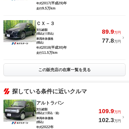
2017(平成29)年
年式
9.5万km
走行
ＣＸ－３
支払総額
89.9
万円
(税込)(リ済込)
車両本体価格
77.8
万円
(税込)
2018(平成30)年
年式
11.5万km
走行
この販売店の在庫一覧を見る
探している条件に近いクルマ
アルトラパン
支払総額
109.9
万円
(税込)(リ済込・追)
車両本体価格
102.3
万円
(税込)
2022年
年式