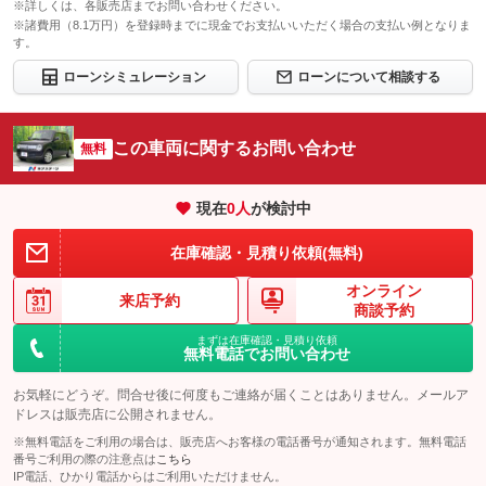
※詳しくは、各販売店までお問い合わせください。
※諸費用（8.1万円）を登録時までに現金でお支払いいただく場合の支払い例となりま
す。
ローンシミュレーション
ローンについて相談する
この車両に関するお問い合わせ
無料
現在
0
人
が検討中
在庫確認・見積り依頼(無料)
オンライン
来店予約
商談予約
まずは在庫確認・見積り依頼
無料電話でお問い合わせ
お気軽にどうぞ。問合せ後に何度もご連絡が届くことはありません。メールア
ドレスは販売店に公開されません。
※無料電話をご利用の場合は、販売店へお客様の電話番号が通知されます。無料電話
番号ご利用の際の注意点は
こちら
IP電話、ひかり電話からはご利用いただけません。