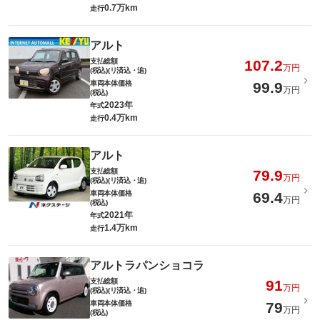
0.7万km
走行
アルト
支払総額
107.2
万円
(税込)(リ済込・追)
車両本体価格
99.9
万円
(税込)
2023年
年式
0.4万km
走行
アルト
支払総額
79.9
万円
(税込)(リ済込・追)
車両本体価格
69.4
万円
(税込)
2021年
年式
1.4万km
走行
アルトラパンショコラ
支払総額
91
万円
(税込)(リ済込・追)
車両本体価格
79
万円
(税込)