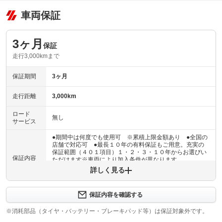
車両保証
3ヶ月
保証
走行3,000kmまで
保証期間
3ヶ月
走行距離
3,000km
ロード
無し
サービス
●期間中は何度でも使用可 ※累積上限金額あり ●全国の
店舗で対応可 ●最長１０年の有料保証もご用意。充実の
保証範囲（４０１項目）１・２・３・１０年からお選びい
保証内容
ただけます※車両により加入条件が異なります
詳しく見る
保証内容について問い合わせる
３ヶ月・３０００ｋｍ以内ならエンジン、トランスミッシ
保証内容を確認する
保証項目
ョン、ハイブリッド、ステアリング、ブレーキの各機構に
おける主要項目を無償修理（または交換）いたします。
※消耗部品（タイヤ・バッテリー・ブレーキパッド等）は保証対象外です。