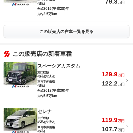
79.3
万円
(税込)
2016(平成28)年
年式
2.5万km
走行
この販売店の在庫一覧を見る
この販売店の新着車種
スペーシアカスタム
支払総額
129.9
万円
(税込)(リ済込)
車両本体価格
122.2
万円
(税込)
2018(平成30)年
年式
5.5万km
走行
セレナ
支払総額
119.9
万円
(税込)(リ済込)
車両本体価格
107.7
万円
(税込)