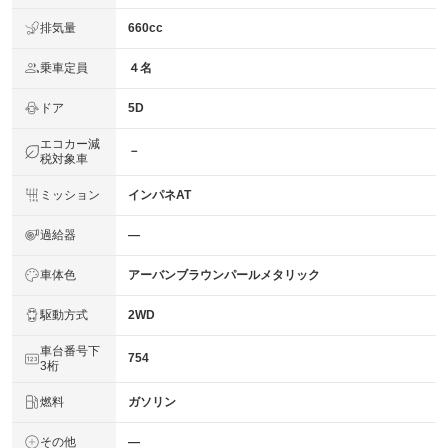
排気量
660cc
乗車定員
４名
ドア
5D
エコカー減
－
税対象車
ミッション
インパネAT
過給器
―
車体色
アーバンブラウンパールメタリック
駆動方式
2WD
車台番号下
754
3桁
燃料
ガソリン
その他
―