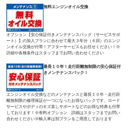
修理回数
無制限
無料エンジンオイル交換
車両本体価格
期間中は何度でも修理可能！修理金額は車両本体価格の１
上限金額
００％までしっかり保証します。車両本体価格５０万円以
下の場合は５０万円まで保証します。
オプション【安心保証付きメンテナンスパック（サービスサポ
無し
ート）】の加入プランに合わせて最大３年分（６回）のエンジ
免責金
保証修理の対象となる場合は、お客様の費用負担は一切ご
ざいません。
ンオイル交換が付帯！アフターサービスもお任せください！※
詳細や各種条件はスタッフまでお問い合わせください
全国のネクステージで受付可能！ご遠方でネクステージに
保証修理
持ち込めないお客様も保証修理はお受け頂けます。詳細
受付先
は、スタッフまでお気軽にお尋ねください。
最長１０年！走行距離無制限の安心保証付
整備付 法定12ヶ月または法定24ヶ月点検整備付
きメンテナンスパック！
法定整備
※車検なし・車検整備付の場合は法定24ヶ月点検整備付
※商用車は6ヶ月または12ヶ月点検整備付
１．契約後～納車までに法定点検を実施致します。 ２．
法定整備
エンジンオイル交換などのメンテナンスと最長１０年・走行距
支払総額に整備代金を含んでおります。 ３．点検記録簿
について
が発行されます。
離無制限の修理保証が一つになったお得なパックです。ロード
サービスやボディのキズ直しサポートなどのお得な特典も付帯
しております！※有料オプション 詳細はスタッフまでお問い
合わせください※輸入車は別プランをご用意しております