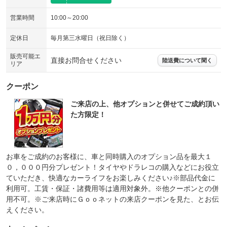
営業時間
10:00～20:00
定休日
毎月第三水曜日（祝日除く）
販売可能エ
直接お問合せください
陸送費について聞く
リア
クーポン
ご来店の上、他オプションと併せてご成約頂い
た方限定！
お車をご成約のお客様に、車と同時購入のオプション品を最大１
０，０００円分プレゼント！タイヤやドラレコの購入などにお役立
ていただき、快適なカーライフをお楽しみください♪※部品代金に
利用可。工賃・保証・諸費用等は適用対象外。※他クーポンとの併
用不可。※ご来店時にＧｏｏネットの来店クーポンを見た、とお伝
えください。