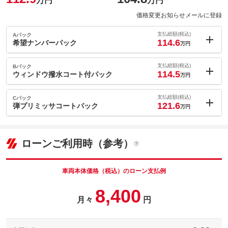
万円
万円
価格変更お知らせメールに登録
支払総額(税込)
Aパック
114.6
希望ナンバーパック
万円
内：オプシ
1.7
ョン価格
支払総額(税込)
Bパック
万円
114.5
(税込)
ウィンドウ撥水コート付パック
万円
車両本体価
104.8
万円
内：オプシ
格
1.6
ョン価格
支払総額(税込)
Cパック
万円
121.6
(税込)
弾プリミッサコートパック
万円
車両本体価
104.8
万円
内：オプシ
格
パック内容
8.7
ョン価格
万円
(税込)
ローンご利用時（参考）
車両本体価
104.8
万円
格
パック内容
備考
－
車両本体価格（税込）のローン支払例
パック内容
8,400
このパックの見積もり依頼（無料）
備考
－
月々
円
このパックの見積もり依頼（無料）
備考
－