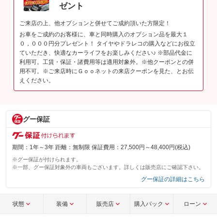
ゼント
ご来店の上、他オプションと併せてご成約頂いた方限定！
お車をご成約のお客様に、車と同時購入のオプション品を最大１
０，０００円分プレゼント！ タイヤやドラレコの購入などにお役立
ていただき、快適なカーライフをお楽しみください♪ ※部品代金に
利用可。工賃・保証・諸費用等は適用対象外。※他クーポンとの併
用不可。※ご来店時にＧｏｏネットの来店クーポンを見た、とお伝
えください。
グー保証
期間：1年～3年 距離：無制限 保証費用：27,500円～48,400円(税込)
※グー保証が付けられます。
※一部、グー保証対象外の車両もございます。詳しくは販売店にご確認下さい。
グー保証の詳細はこちら
状態
装備
販売店
購入パック
ローン