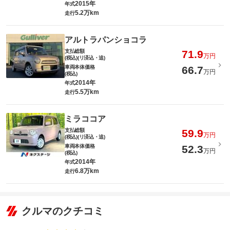
2015年
年式
5.2万km
走行
アルトラパンショコラ
支払総額
71.9
万円
(税込)(リ済込・追)
車両本体価格
66.7
万円
(税込)
2014年
年式
5.5万km
走行
ミラココア
支払総額
59.9
万円
(税込)(リ済込・追)
車両本体価格
52.3
万円
(税込)
2014年
年式
6.8万km
走行
クルマのクチコミ