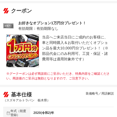
クーポン
お好きなオプション1万円分プレゼント！
有効期限：有効期限なし
当店へご来店当日にご成約のお客様に、
車と同時購入＆お取付いただくオプショ
ン品を最大10,000円分プレゼント！（※
部品代金にのみ利用可。工賃・保証・諸
費用等は適用対象外です）
※グークーポンは必ず商談前にご呈示いただき、特典内容をご確認くださ
い。商談後のご呈示は無効となりますので、ご注意下さい。
基本仕様
装備略号／用語解説
（スズキアルトラパン 栃木県）
年式（初度
2020(令和2)年
登録）