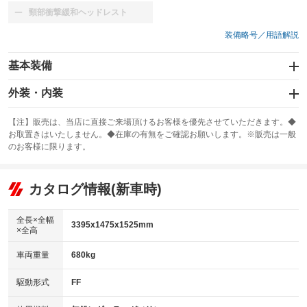
頸部衝撃緩和ヘッドレスト
：装備なし
装備略号／用語解説
基本装備
エアバッグ：運転席/助手席
外装・内装
：装備あり
スライドドア
カーナビ：メモリーナビ他
：装備なし
：装備あり
【注】販売は、当店に直接ご来場頂けるお客様を優先させていただきます。◆
お取置きはいたしません。◆在庫の有無をご確認お願いします。※販売は一般
サンルーフ
ABS
TV
：装備なし
：装備あり
：装備なし
のお客様に限ります。
エアコン
Wエアコン
オーディオ：CDまたはCDチェンジャー／ミュージックプレイヤー接続
：装備あり
：装備なし
：装備あり
可
リフトアップ
パワーステアリング
カタログ情報(新車時)
：装備なし
：装備あり
ビジュアル：-／DVD再生
：装備あり
ダウンヒルアシストコントロール
：装備なし
アルミホイール：14インチ
全長×全幅
：装備あり
3395x1475x1525mm
×全高
パワーウィンドウ
盗難防止システム
：装備あり
：装備あり
革シート
ハーフレザーシート
：装備なし
：装備なし
車両重量
680kg
アイドリングストップ
ドライブレコーダー
：装備あり
：装備あり
キーレス
LEDヘッドランプ
：装備あり
：装備なし
USB入力端子
Bluetooth接続
駆動形式
FF
：装備なし
：装備あり
HID(キセノンライト)
ポータブルナビ
：装備あり
：装備なし
100V電源
クリーンディーゼル