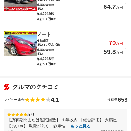
車両本体価格
64.7
万円
(税込)
2019後
年式
1.7万km
走行
ノート
支払総額
70
万円
(税込)(リ済込・追)
車両本体価格
59.8
万円
(税込)
2018年
年式
5.1万km
走行
クルマのクチコミ
4.1
653
レビュー総合
投稿数
5.0
【所有期間または運転回数】 １年以内 【総合評価】 大満足
【良い点】 燃費が良く、静粛性...
もっと見る