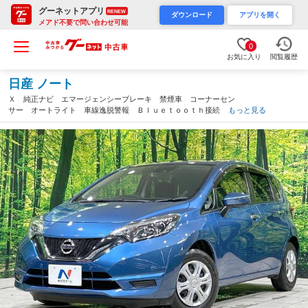
グーネットアプリ
RENEW
ダウンロード
アプリを開く
メアド不要で問い合わせ可能
0
お気に入り
閲覧履歴
日産 ノート
Ｘ 純正ナビ エマージェンシーブレーキ 禁煙車 コーナーセン
サー オートライト 車線逸脱警報 Ｂｌｕｅｔｏｏｔｈ接続 オ
もっと見る
ートエアコン スマートキー パワーウィンドウ アイドリングス
トップ 電動格納ミラー（茨城県）