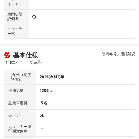
-
オーナー
車両状態
評価書
ディーラ
-
ー車
基本仕様
装備略号／用語解説
（日産ノート 茨城県）
年式（初度
2019(令和1)年
登録）
排気量
1200cc
乗車定員
５名
ドア
5D
エコカー減
－
税対象車