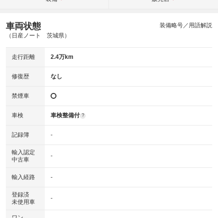
車両状態
装備略号／用語解説
（日産ノート 茨城県）
走行距離
2.4万km
修復歴
なし
禁煙車
車検
車検整備付
?
記録簿
-
輸入認定
-
中古車
輸入経路
-
登録済
-
未使用車
ワン