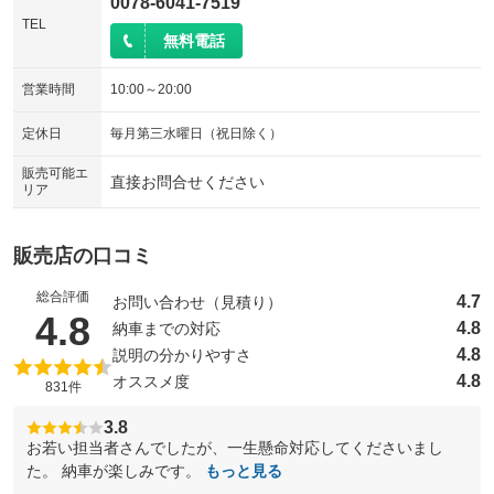
0078-6041-7519
TEL
無料電話
営業時間
10:00～20:00
定休日
毎月第三水曜日（祝日除く）
販売可能エ
直接お問合せください
リア
販売店の口コミ
総合評価
4.7
お問い合わせ（見積り）
（5点満点中）
4.8
4.8
納車までの対応
4.8
説明の分かりやすさ
4.8
オススメ度
831件
3.8
お若い担当者さんでしたが、一生懸命対応してくださいまし
た。 納車が楽しみです。
もっと見る