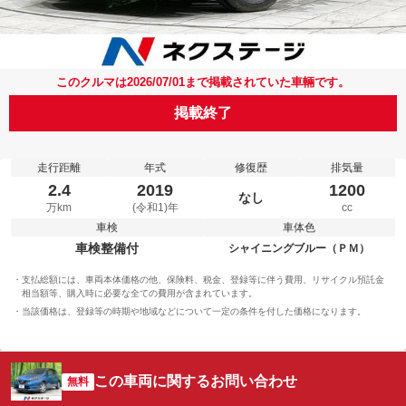
このクルマは2026/07/01まで掲載されていた車輛です。
掲載終了
走行距離
年式
修復歴
排気量
2.4
2019
1200
なし
万km
(令和1)年
cc
車検
車体色
車検整備付
シャイニングブルー（ＰＭ）
支払総額には、車両本体価格の他、保険料、税金、登録等に伴う費用、リサイクル預託金
相当額等、購入時に必要な全ての費用が含まれています。
当該価格は、登録等の時期や地域などについて一定の条件を付した価格になります。
この車両に関するお問い合わせ
無料