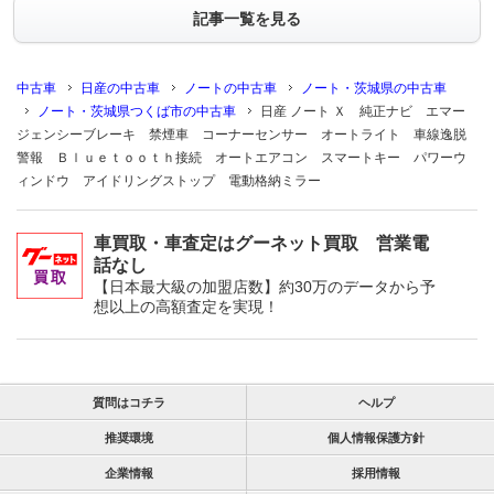
記事一覧を見る
中古車
日産の中古車
ノートの中古車
ノート・茨城県の中古車
ノート・茨城県つくば市の中古車
日産 ノート Ｘ 純正ナビ エマー
ジェンシーブレーキ 禁煙車 コーナーセンサー オートライト 車線逸脱
警報 Ｂｌｕｅｔｏｏｔｈ接続 オートエアコン スマートキー パワーウ
ィンドウ アイドリングストップ 電動格納ミラー
車買取・車査定はグーネット買取 営業電
話なし
【日本最大級の加盟店数】約30万のデータから予
想以上の高額査定を実現！
質問はコチラ
ヘルプ
推奨環境
個人情報保護方針
企業情報
採用情報