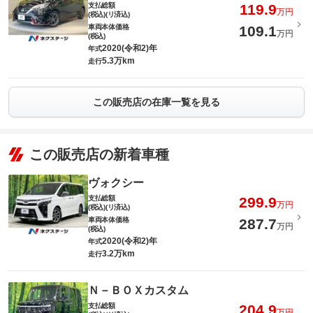
支払総額
119.9
万円
(税込)(リ済込)
車両本体価格
109.1
万円
(税込)
2020(令和2)年
年式
5.3万km
走行
この販売店の在庫一覧を見る
この販売店の新着車種
ヴォクシー
支払総額
299.9
万円
(税込)(リ済込)
車両本体価格
287.7
万円
(税込)
2020(令和2)年
年式
3.2万km
走行
Ｎ－ＢＯＸカスタム
支払総額
204.9
万円