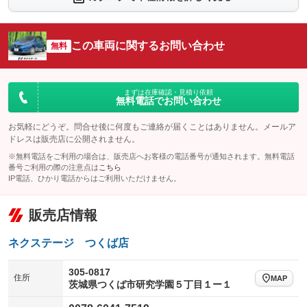
シートエアコン
全周囲カメラ
：装備なし
：装備なし
サイドカメラ
ルーフレール
この車両に関するお問い合わせ
：装備なし
無料
：装備なし
エアサスペンション
ヘッドライトウォッシャー
：装備なし
：装備なし
装備略号／用語解説
まずは在庫確認・見積り依頼
無料電話でお問い合わせ
お気軽にどうぞ。問合せ後に何度もご連絡が届くことはありません。メールア
ドレスは販売店に公開されません。
※無料電話をご利用の場合は、販売店へお客様の電話番号が通知されます。無料電話
番号ご利用の際の注意点は
こちら
IP電話、ひかり電話からはご利用いただけません。
販売店情報
ネクステージ つくば店
305-0817
住所
MAP
茨城県つくば市研究学園５丁目１ー１