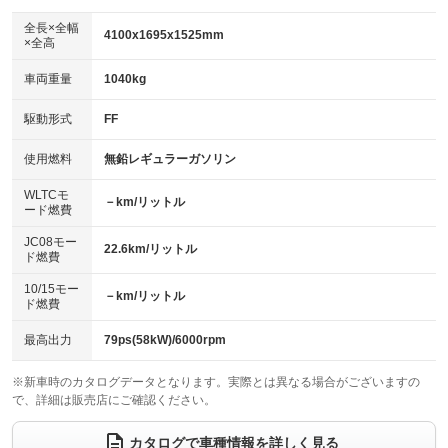
ダウンヒルアシストコントロール
アルミホイール：14インチ
：装備なし
：装備あり
全長×全幅
4100x1695x1525mm
×全高
パワーウィンドウ
盗難防止システム
革シート
ハーフレザーシート
：装備あり
：装備あり
：装備なし
：装備なし
車両重量
1040kg
アイドリングストップ
ドライブレコーダー
キーレス
LEDヘッドランプ
：装備あり
：装備なし
：装備あり
：装備なし
USB入力端子
Bluetooth接続
駆動形式
FF
HID(キセノンライト)
ポータブルナビ
：装備なし
：装備あり
：装備なし
：装備なし
100V電源
クリーンディーゼル
バックカメラ
ETC
使用燃料
無鉛レギュラーガソリン
：装備なし
：装備なし
：装備なし
：装備なし
センターデフロック
エアロ
スマートキー
：装備なし
WLTCモ
：装備なし
：装備あり
－km/リットル
ード燃費
レンタカーアップ
展示・試乗車
ローダウン
ランフラットタイヤ
：装備なし
：装備なし
：装備なし
：装備なし
JC08モー
22.6km/リットル
ド燃費
電動格納ミラー
パワーシート
3列シート
：装備あり
：装備なし
：装備なし
10/15モー
装備略号／用語解説
－km/リットル
ベンチシート
フルフラットシート
ド燃費
：装備なし
：装備なし
チップアップシート
オットマン
：装備なし
：装備なし
最高出力
79ps(58kW)/6000rpm
電動格納サードシート
シートヒーター
：装備なし
：装備なし
※新車時のカタログデータとなります。実際とは異なる場合がございますの
で、詳細は販売店にご確認ください。
ウォークスルー
後席モニター
：装備なし
：装備なし
電動リアゲート
フロントカメラ
カタログで車種情報を詳しく見る
：装備なし
：装備なし