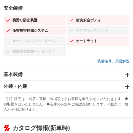
安全装備
横滑り防止装置
衝突安全ボディ
：装備あり
：装備あり
衝突被害軽減システム
クリアランスソナー
：装備あり
：装備なし
オートマチックハイビーム
オートライト
：装備なし
：装備あり
頸部衝撃緩和ヘッドレスト
：装備なし
装備略号／用語解説
基本装備
エアバッグ：運転席/助手席
外装・内装
：装備あり
スライドドア
カーナビ：SDナビ
：装備なし
：装備あり
【注】販売は、当店に直接ご来場頂けるお客様を優先させていただきます。◆
お取置きはいたしません。◆在庫の有無をご確認お願いします。※販売は一般
サンルーフ
ABS
TV：ワンセグ
：装備なし
：装備あり
：装備あり
のお客様に限ります。
エアコン
Wエアコン
オーディオ：ミュージックサーバー
：装備あり
：装備なし
：装備あり
リフトアップ
パワーステアリング
カタログ情報(新車時)
ビジュアル：-／DVD再生
：装備なし
：装備あり
：装備あり