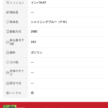
ミッション
インパネAT
過給器
―
車体色
シャイニングブルー（ＰＭ）
駆動方式
2WD
車台番号下
163
3桁
燃料
ガソリン
その他
―
全体のサイ
―
ズ
荷台寸法
―
ハンドル
右