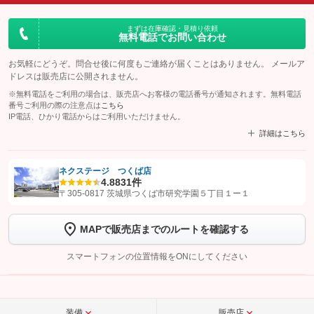
まずは在庫確認・見積り依頼
無料電話でお問い合わせ
お気軽にどうぞ。問合せ後に何度もご連絡が届くことはありません。 メールア
ドレスは販売店に公開されません。
※無料電話をご利用の場合は、販売店へお客様の電話番号が通知されます。無料電話
番号ご利用の際の注意点は
こちら
IP電話、ひかり電話からはご利用いただけません。
詳細はこちら
ネクステージ つくば店
4.8
831件
【STEP1】
認証画面でグーネットを友だち追加してから「許可する」ボタンを押
〒305-0817 茨城県つくば市研究学園５丁目１ー１
します
MAPで販売店までのルートを確認する
【STEP2】
トーク画面で
ボタンをタップして問い合わせを
完了してください。
スマートフォンの位置情報をONにしてください
こちら
装備
販売店