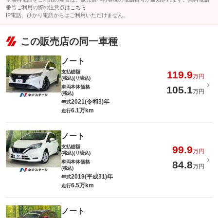
番号ご利用の際の注意点は
こちら
IP電話、ひかり電話からはご利用いただけません。
この販売店の同一車種
ノート
支払総額
119.9
万円
(税込)(リ済込)
車両本体価格
105.1
万円
(税込)
2021(令和3)年
年式
6.1万km
走行
ノート
支払総額
99.9
万円
(税込)(リ済込)
車両本体価格
84.8
万円
(税込)
2019(平成31)年
年式
6.5万km
走行
ノート