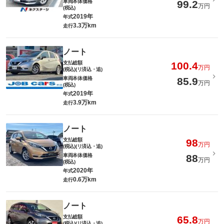
車両本体価格
99.2
万円
(税込)
2019年
年式
3.3万km
走行
ノート
支払総額
100.4
万円
(税込)(リ済込・追)
車両本体価格
85.9
万円
(税込)
2019年
年式
3.9万km
走行
ノート
支払総額
98
万円
(税込)(リ済込・追)
車両本体価格
88
万円
(税込)
2020年
年式
0.6万km
走行
ノート
支払総額
65.8
万円
(税込)(リ済込・追)