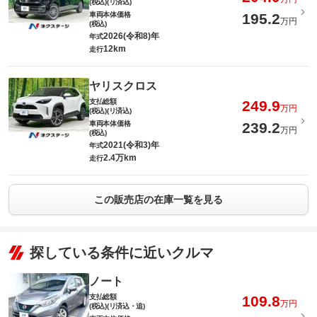
(税込)(リ済込)
車両本体価格
195.2
万円
(税込)
2026(令和8)年
年式
12km
走行
ヤリスクロス
支払総額
249.9
万円
(税込)(リ済込)
車両本体価格
239.2
万円
(税込)
2021(令和3)年
年式
2.4万km
走行
この販売店の在庫一覧を見る
探している条件に近いクルマ
ノート
支払総額
109.8
万円
(税込)(リ済込・追)