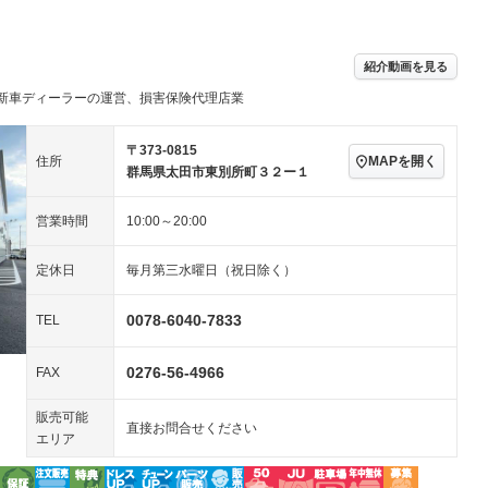
続可
－ビジュアル
アルミホイール
－
－
ングストップ
ドライブレコーダー
USB入力端子
－
ハーフレザーシート
キーレス
－
紹介動画を見る
クリーンディーゼル
センターデフロック
－
－
セノンライト)
ポータブルナビ
バックカメラ
新車ディーラーの運営、損害保険代理店業
－
乗車
電動格納ミラー
スマートキー
ローダウン
－
〒373-0815
MAPを開く
住所
装備略号／用語解説
群馬県太田市東別所町３２ー１
ート
3列シート
ベンチシート
－
－
ップシート
オットマン
電動格納サードシート
－
－
営業時間
10:00～20:00
スルー
後席モニター
電動リアゲート
－
－
定休日
毎月第三水曜日（祝日除く）
アコン
全周囲カメラ
サイドカメラ
－
－
0078-6040-7833
TEL
ペンション
0276-56-4966
FAX
装備略号／用語解説
販売可能
直接お問合せください
エリア