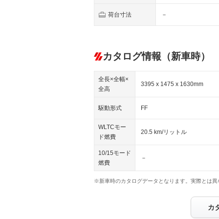
荷台寸法
－
カタログ情報（新車時）
全長×全幅×
3395 x 1475 x 1630mm
全高
駆動形式
FF
WLTCモー
20.5 km/リットル
ド燃費
10/15モード
－
燃費
※新車時のカタログデータとなります。実際とは異
カ