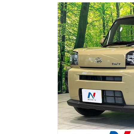
マガジン
車カタログ
自動車ローン
保険
レビュー
価格相場
教習所
用語集