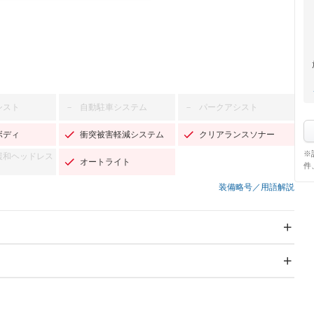
シスト
自動駐車システム
パークアシスト
－
－
ボディ
衝突被害軽減システム
クリアランスソナー
※
緩和ヘッドレス
オートライト
件
装備略号／用語解説
スライドドア
サンルーフ
－
－
Wエアコン
リフトアップ
－
－
TV
－
パワーステアリング
パワーウィンドウ