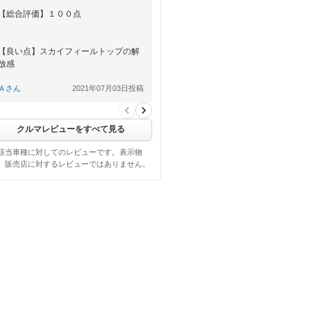
【総合評価】１００点
【良い点】スカイフィールトップの解
放感
Ａさん
2021年07月03日投稿
【悪い点】後部座席は荷物を積むのに
特化していて、機能などは少し劣る
クルマレビューをすべて見る
該当車種に対してのレビューです。表示物
、販売店に対するレビューではありません。