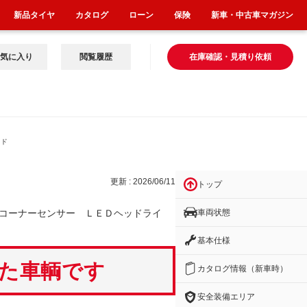
新品タイヤ
カタログ
ローン
保険
新車・中古車マガジン
気に入り
閲覧履歴
在庫確認・見積り依頼
ッド
更新 : 2026/06/11
トップ
車両状態
コーナーセンサー ＬＥＤヘッドライ
基本仕様
いた車輌です
カタログ情報（新車時）
安全装備エリア