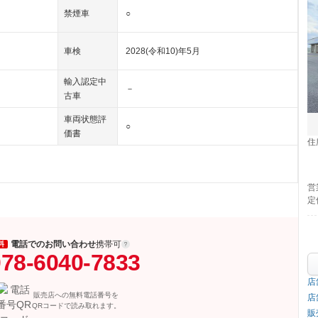
禁煙車
○
車検
2028(令和10)年5月
輸入認定中
－
古車
車両状態評
○
価書
住
営
定
電話でのお問い合わせ
携帯可
料
78-6040-7833
店
販売店への無料電話番号を
店
QRコードで読み取れます。
販