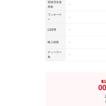
登録済未使
－
用車
ワンオーナ
－
ー
記録簿
－
輸入経路
－
ディーラー
－
車
無
00