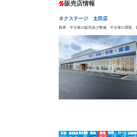
－
販売店情報
オーディオ：ミュージックプレイヤー接
盗難防止システム
アイドリ
ヘッドライトウォッシャ
革シート
－
－
ー
ネクステージ 太田店
Bluetooth接続
100V電源
－
LEDヘッドランプ
HID(キ
新車、中古車の販売及び整備、中古車の買取、
－
レンタカーアップ
展示・試
－
ETC
エアロ
－
ランフラットタイヤ
パワーシ
－
－
フルフラットシート
チップア
－
－
シートヒーター
ウォーク
－
－
フロントカメラ
シートエ
－
－
ルーフレール
エアサス
－
－