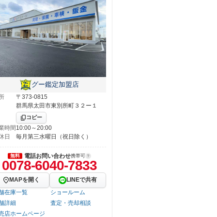
グー鑑定加盟店
所
〒373-0815
群馬県太田市東別所町３２ー１
コピー
業時間
10:00～20:00
休日
毎月第三水曜日（祝日除く）
電話お問い合わせ
無料
携帯可
0078-6040-7833
MAPを開く
LINEで共有
舗在庫一覧
ショールーム
舗詳細
査定・売却相談
売店ホームページ