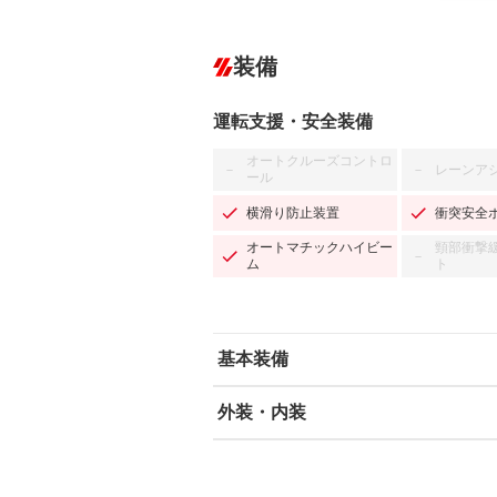
装備
運転支援・安全装備
オートクルーズコントロ
レーンア
－
－
ール
横滑り防止装置
衝突安全
オートマチックハイビー
頸部衝撃
－
ム
ト
基本装備
外装・内装
エアバッグ：運転席/助手席/サイド
ABS
エアコン
カーナビ：メモリーナビ他
ダウンヒルアシストコントロール