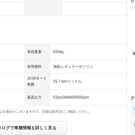
ク
（
車両重量
830kg
使用燃料
無鉛レギュラーガソリン
JC08モード
25.7 km/リットル
燃費
最高出力
52ps(38kW)/6900rpm
ク
なる場合がございますので、詳細は販売店にご確認ください。
タログで車種情報を詳しく見る