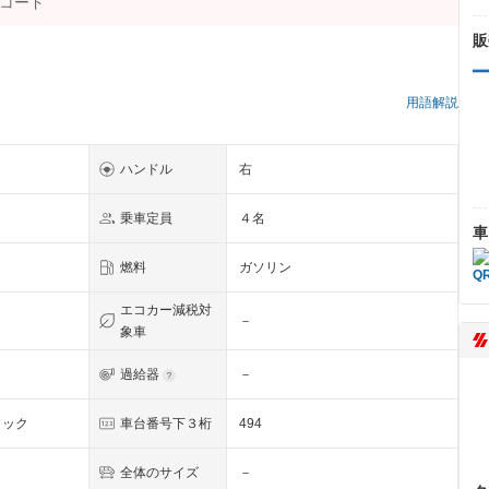
販
）
用語解説
ハンドル
右
乗車定員
４名
車
燃料
ガソリン
エコカー減税対
－
象車
過給器
－
リック
車台番号下３桁
494
全体のサイズ
－