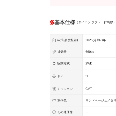
基本仕様
（ダイハツ タフト 群馬県
年式(初度登録)
2025(令和7)年
排気量
660cc
駆動方式
2WD
ドア
5D
ミッション
CVT
車体色
サンドベージュメタ
その他仕様
－