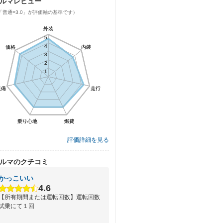
ルマレビュー
「普通=3.0」が評価軸の基準です）
外装
外装
5
5
4
4
価格
価格
内装
内装
3
3
2
2
1
1
装備
装備
走行
走行
乗り心地
乗り心地
燃費
燃費
評価詳細を見る
ルマのクチコミ
かっこいい
4.6
【所有期間または運転回数】運転回数
試乗にて１回