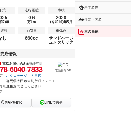
基本装備
年式
走行距離
車検
025
0.6
2028
外装・内装
和7)年
万km
(令和10)年5月
修復歴
排気量
車体色
車の画像
なし
660cc
サンドベージ
ュメタリック
販売店情報
電話お問い合わせ
携帯可
78-6040-7833
電話番号QR
店
ネクステージ 太田店
群馬県太田市東別所町３２ー１
可能
直接お問合せください
ア
MAPを開く
LINEで共有