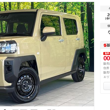
2
(令
無料
00
販売
住所
販売
エリ