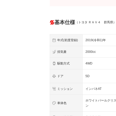
基本仕様
（トヨタ ＲＡＶ４ 群馬県
年式(初度登録)
2019(令和1)年
排気量
2000cc
駆動方式
4WD
ドア
5D
ミッション
インパネAT
ホワイトパールクリ
車体色
ン