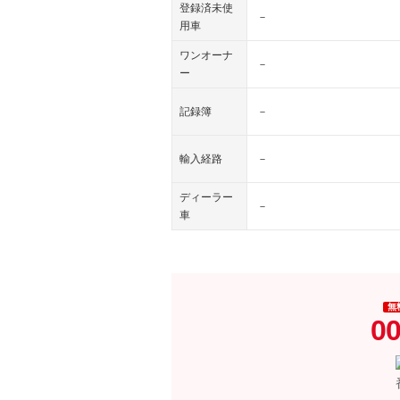
登録済未使
－
用車
ワンオーナ
－
ー
記録簿
－
輸入経路
－
ディーラー
－
車
無
00