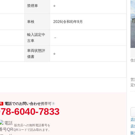
禁煙車
○
車検
2026(令和8)年9月
輸入認定中
－
古車
車両状態評
○
価書
住
営
定
電話でのお問い合わせ
携帯可
料
78-6040-7833
店
販売店への無料電話番号を
店
QRコードで読み取れます。
販