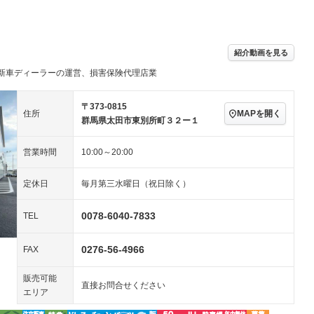
パワーステアリング
パワーウィンドウ
／ミュージック
ビジュアル：-／DVD再
アルミホイール：19イ
生
ンチ
ングストップ
ドライブレコーダー
USB入力端子
－
ハーフレザーシート
キーレス
－
紹介動画を見る
クリーンディーゼル
センターデフロック
－
－
新車ディーラーの運営、損害保険代理店業
セノンライト)
ポータブルナビ
バックカメラ
－
乗車
電動格納ミラー
スマートキー
ローダウン
－
〒373-0815
MAPを開く
住所
装備略号／用語解説
群馬県太田市東別所町３２ー１
ート
3列シート
ベンチシート
－
－
営業時間
10:00～20:00
ップシート
オットマン
電動格納サードシート
－
－
スルー
後席モニター
電動リアゲート
－
定休日
毎月第三水曜日（祝日除く）
アコン
全周囲カメラ
サイドカメラ
－
－
0078-6040-7833
TEL
ペンション
0276-56-4966
FAX
装備略号／用語解説
販売可能
直接お問合せください
エリア