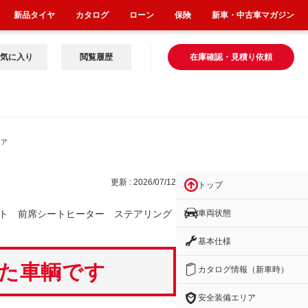
新品タイヤ
カタログ
ローン
保険
新車・中古車マガジン
気に入り
閲覧履歴
在庫確認・見積り依頼
テア
更新 : 2026/07/12
トップ
車両状態
ト 前席シートヒーター ステアリング
基本仕様
いた車輌です
カタログ情報（新車時）
安全装備エリア