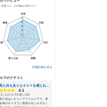
ルマレビュー
「普通=3.0」が評価軸の基準です）
外装
外装
5
5
4
4
価格
価格
内装
内装
3
3
2
2
1
1
装備
装備
走行
走行
乗り心地
乗り心地
燃費
燃費
評価詳細を見る
ルマのクチコミ
見た目も走りもＳＵＶを感じれる車
4.1
【このクルマの良い点】
見た目はいかつくてワイルドでで、車
全体がオクタゴン形状のせいか大きく