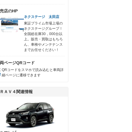
売店のHP
ネクステージ 太田店
東証プライム市場上場の
ネクステージグループ！
全国総在庫30，000台以
上。販売・買取はもちろ
ん、車検やメンテナンス
までお任せください！
両ページQRコード
QRコードをスマホで読み込むと車両詳
細ページに遷移できます
ＲＡＶ４関連情報