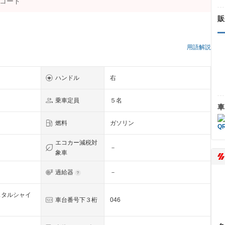
販
）
用語解説
ハンドル
右
乗車定員
５名
車
燃料
ガソリン
エコカー減税対
－
象車
過給器
－
スタルシャイ
車台番号下３桁
046