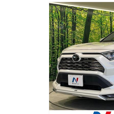
マガジン
車カタログ
自動車ローン
保険
レビュー
価格相場
教習所
用語集