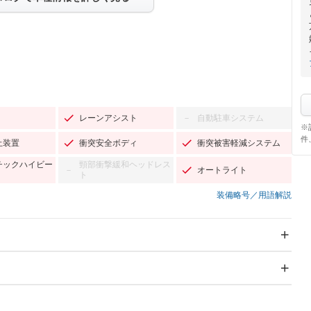
レーンアシスト
自動駐車システム
－
※
件
止装置
衝突安全ボディ
衝突被害軽減システム
チックハイビー
頸部衝撃緩和ヘッドレス
オートライト
－
ト
装備略号／用語解説
スライドドア
サンルーフ
－
－
Wエアコン
リフトアップ
－
－
TV：フルセグ