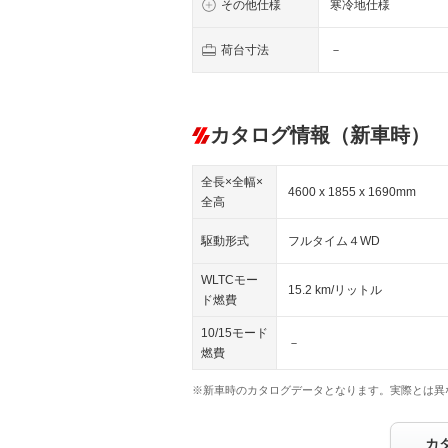
その他仕様
寒冷地仕様
荷台寸法
－
カタログ情報（新車時）
全長×全幅×
4600 x 1855 x 1690mm
全高
駆動形式
フルタイム４WD
WLTCモー
15.2 km/リットル
ド燃費
10/15モード
－
燃費
※新車時のカタログデータとなります。実際とは異
カ