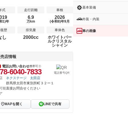
基本装備
年式
走行距離
車検
019
6.9
2026
外装・内装
和1)年
万km
(令和8)年9月
修復歴
排気量
車体色
車の画像
なし
2000cc
ホワイトパー
ルクリスタル
シャイン
販売店情報
電話お問い合わせ
携帯可
78-6040-7833
電話番号QR
店
ネクステージ 太田店
群馬県太田市東別所町３２ー１
可能
直接お問合せください
ア
MAPを開く
LINEで共有