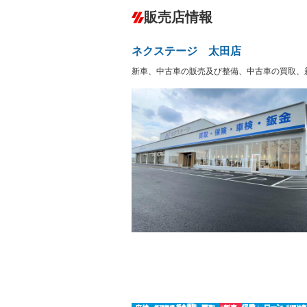
ダウンヒルアシストコントロール
販売店情報
オーディオ：CDまたはCDチェンジャー
サーバー
盗難防止システム
アイドリ
－
ヘッドライトウォッシャ
革シート
－
－
ネクステージ 太田店
ー
Bluetooth接続
100V電源
－
新車、中古車の販売及び整備、中古車の買取、
LEDヘッドランプ
HID(キ
－
レンタカーアップ
展示・試
－
－
ETC
エアロ
ランフラットタイヤ
パワーシ
－
フルフラットシート
チップア
－
－
シートヒーター
ウォーク
－
フロントカメラ
シートエ
－
－
ルーフレール
エアサス
－