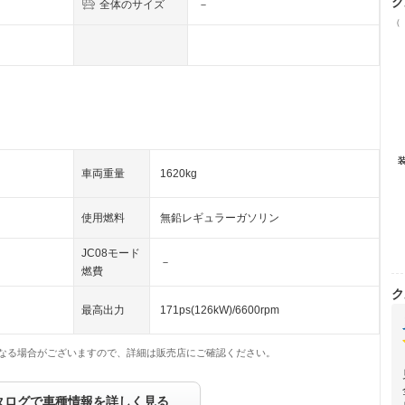
ク
全体のサイズ
－
（
車両重量
1620kg
使用燃料
無鉛レギュラーガソリン
JC08モード
－
燃費
ク
最高出力
171ps(126kW)/6600rpm
なる場合がございますので、詳細は販売店にご確認ください。
タログで車種情報を詳しく見る