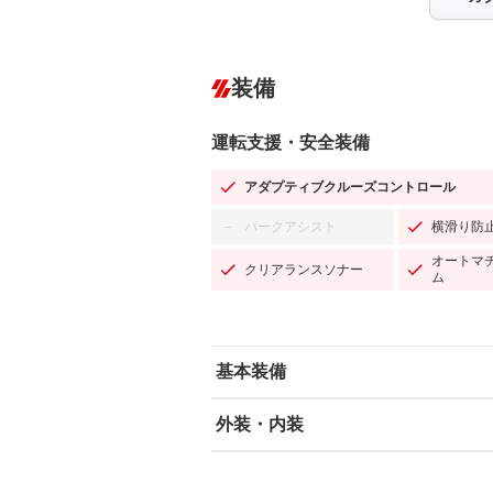
装備
運転支援・安全装備
アダプティブクルーズコントロール
パークアシスト
横滑り防
－
オートマ
クリアランスソナー
ム
基本装備
外装・内装
エアバッグ：運転席/助手席/サイド
ABS
エアコン
カーナビ：SDナビ