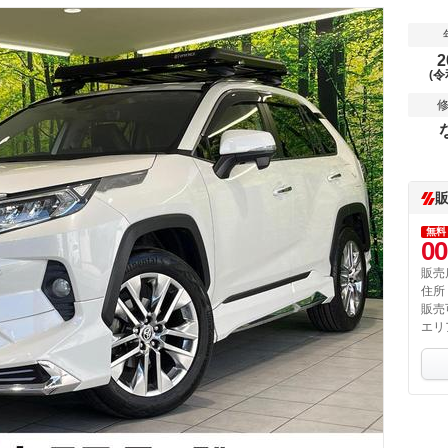
2
(令
無料
00
販売
住所
販売
エリ