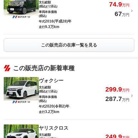
支払総額
74.9
万円
(税込)(リ済込)
車両本体価格
67
万円
(税込)
2016(平成28)年
年式
9.3万km
走行
この販売店の在庫一覧を見る
この販売店の新着車種
ヴォクシー
支払総額
299.9
万円
(税込)(リ済込)
車両本体価格
287.7
万円
(税込)
2020(令和2)年
年式
3.2万km
走行
ヤリスクロス
支払総額
249.9
万円