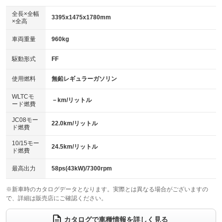
ダウンヒルアシストコントロール
アルミホイール：14インチ
：装備なし
：装備あり
全長×全幅
3395x1475x1780mm
×全高
パワーウィンドウ
盗難防止システム
革シート
ハーフレザーシート
：装備あり
：装備あり
：装備なし
：装備なし
車両重量
960kg
アイドリングストップ
ドライブレコーダー
キーレス
LEDヘッドランプ
：装備なし
：装備なし
：装備あり
：装備なし
USB入力端子
Bluetooth接続
駆動形式
FF
HID(キセノンライト)
ポータブルナビ
：装備なし
：装備あり
：装備あり
：装備なし
100V電源
クリーンディーゼル
バックカメラ
ETC
使用燃料
無鉛レギュラーガソリン
：装備なし
：装備なし
：装備あり
：装備あり
センターデフロック
エアロ
スマートキー
：装備なし
WLTCモ
：装備なし
：装備あり
－km/リットル
ード燃費
レンタカーアップ
展示・試乗車
ローダウン
ランフラットタイヤ
：装備なし
：装備なし
：装備なし
：装備なし
JC08モー
22.0km/リットル
ド燃費
電動格納ミラー
パワーシート
3列シート
：装備あり
：装備なし
：装備なし
10/15モー
装備略号／用語解説
24.5km/リットル
ベンチシート
フルフラットシート
ド燃費
：装備あり
：装備なし
チップアップシート
オットマン
：装備なし
：装備なし
最高出力
58ps(43kW)/7300rpm
電動格納サードシート
シートヒーター
：装備なし
：装備なし
※新車時のカタログデータとなります。実際とは異なる場合がございますの
で、詳細は販売店にご確認ください。
ウォークスルー
後席モニター
：装備なし
：装備なし
電動リアゲート
フロントカメラ
カタログで車種情報を詳しく見る
：装備なし
：装備なし