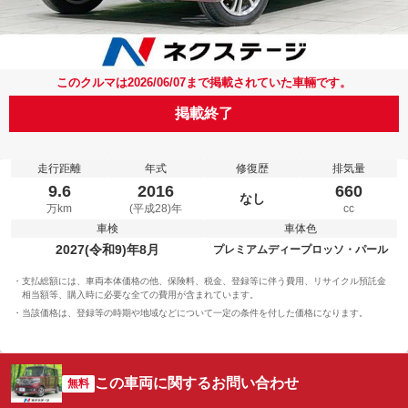
このクルマは2026/06/07まで掲載されていた車輛です。
掲載終了
走行距離
年式
修復歴
排気量
9.6
2016
660
なし
万km
(平成28)年
cc
車検
車体色
2027(令和9)年8月
プレミアムディープロッソ・パール
支払総額には、車両本体価格の他、保険料、税金、登録等に伴う費用、リサイクル預託金
相当額等、購入時に必要な全ての費用が含まれています。
当該価格は、登録等の時期や地域などについて一定の条件を付した価格になります。
この車両に関するお問い合わせ
無料