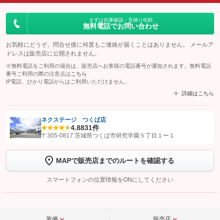
まずは在庫確認・見積り依頼
無料電話でお問い合わせ
お気軽にどうぞ。問合せ後に何度もご連絡が届くことはありません。 メールア
ドレスは販売店に公開されません。
※無料電話をご利用の場合は、販売店へお客様の電話番号が通知されます。無料電話
番号ご利用の際の注意点は
こちら
IP電話、ひかり電話からはご利用いただけません。
詳細はこちら
ネクステージ つくば店
4.8
831件
【STEP1】
認証画面でグーネットを友だち追加してから「許可する」ボタンを押
〒305-0817 茨城県つくば市研究学園５丁目１ー１
します
MAPで販売店までのルートを確認する
【STEP2】
トーク画面で
ボタンをタップして問い合わせを
完了してください。
スマートフォンの位置情報をONにしてください
こちら
装備
販売店