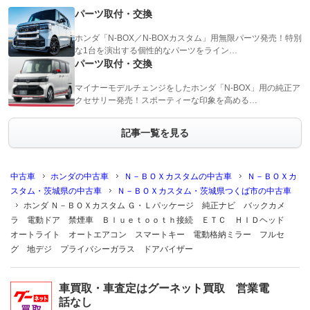
パーツ取付・交換
ホンダ「N-BOX／N-BOXカスタム」用無限パーツ発売！特別
な1台を演出する個性的なパーツをライン…
パーツ取付・交換
マイナーモデルチェンジをしたホンダ「N-BOX」用の純正ア
クセサリー発売！スポーティーな印象を高める…
記事一覧を見る
中古車
ホンダの中古車
Ｎ－ＢＯＸカスタムの中古車
Ｎ－ＢＯＸカ
スタム・茨城県の中古車
Ｎ－ＢＯＸカスタム・茨城県つくば市の中古車
ホンダ Ｎ－ＢＯＸカスタム Ｇ・Ｌパッケージ 純正ナビ バックカメ
ラ 電動ドア 禁煙車 Ｂｌｕｅｔｏｏｔｈ接続 ＥＴＣ ＨＩＤヘッド
オートライト オートエアコン スマートキー 電動格納ミラー フルセ
グ 地デジ プライバシーガラス ドアバイザー
車買取・車査定はグーネット買取 営業電
話なし