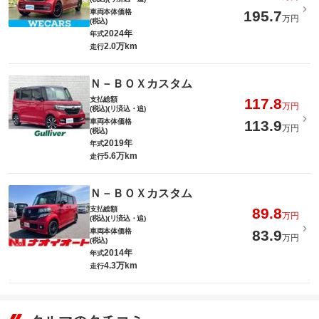
車両本体価格
195.7
万円
(税込)
2024年
年式
2.0万km
走行
Ｎ－ＢＯＸカスタム
支払総額
117.8
万円
(税込)(リ済込・追)
車両本体価格
113.9
万円
(税込)
2019年
年式
5.6万km
走行
Ｎ－ＢＯＸカスタム
支払総額
89.8
万円
(税込)(リ済込・追)
車両本体価格
83.9
万円
(税込)
2014年
年式
4.3万km
走行