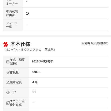
-
オーナー
車両状態
評価書
ディーラ
-
ー車
基本仕様
装備略号／用語解説
（ホンダＮ－ＢＯＸカスタム 茨城県）
年式（初度
2016(平成28)年
登録）
排気量
660cc
乗車定員
４名
ドア
5D
エコカー減
－
税対象車