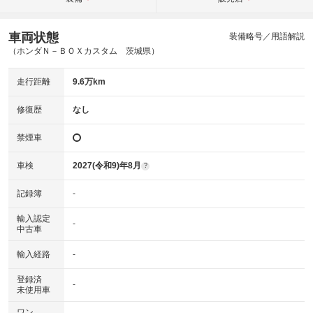
車両状態
装備略号／用語解説
（ホンダＮ－ＢＯＸカスタム 茨城県）
走行距離
9.6万km
修復歴
なし
禁煙車
車検
2027(令和9)年8月
?
記録簿
-
輸入認定
-
中古車
輸入経路
-
登録済
-
未使用車
ワン