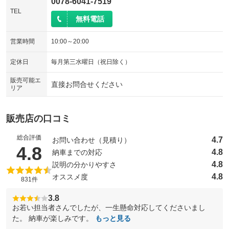
0078-6041-7519
TEL
無料電話
営業時間
10:00～20:00
定休日
毎月第三水曜日（祝日除く）
販売可能エ
直接お問合せください
リア
販売店の口コミ
総合評価
4.7
お問い合わせ（見積り）
（5点満点中）
4.8
4.8
納車までの対応
4.8
説明の分かりやすさ
4.8
オススメ度
831件
3.8
お若い担当者さんでしたが、一生懸命対応してくださいまし
た。 納車が楽しみです。
もっと見る