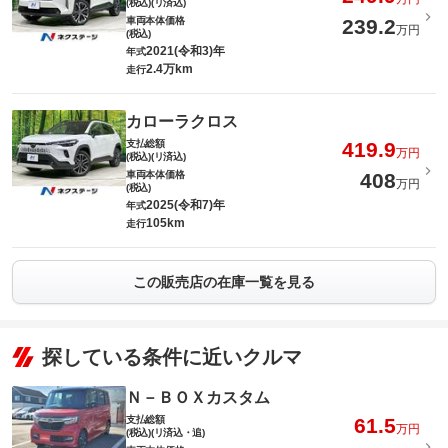
(税込)(リ済込)
車両本体価格
239.2
万円
(税込)
2021(令和3)年
年式
2.4万km
走行
カローラクロス
支払総額
419.9
万円
(税込)(リ済込)
車両本体価格
408
万円
(税込)
2025(令和7)年
年式
105km
走行
この販売店の在庫一覧を見る
探している条件に近いクルマ
Ｎ－ＢＯＸカスタム
支払総額
61.5
万円
(税込)(リ済込・追)