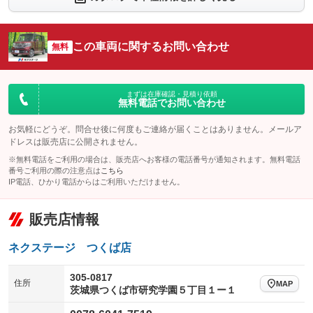
シートエアコン
全周囲カメラ
：装備なし
：装備なし
サイドカメラ
ルーフレール
この車両に関するお問い合わせ
：装備なし
無料
：装備なし
エアサスペンション
ヘッドライトウォッシャー
：装備なし
：装備なし
装備略号／用語解説
まずは在庫確認・見積り依頼
無料電話でお問い合わせ
お気軽にどうぞ。問合せ後に何度もご連絡が届くことはありません。メールア
ドレスは販売店に公開されません。
※無料電話をご利用の場合は、販売店へお客様の電話番号が通知されます。無料電話
番号ご利用の際の注意点は
こちら
IP電話、ひかり電話からはご利用いただけません。
販売店情報
ネクステージ つくば店
305-0817
住所
MAP
茨城県つくば市研究学園５丁目１ー１