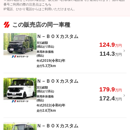
番号ご利用の際の注意点は
こちら
IP電話、ひかり電話からはご利用いただけません。
この販売店の同一車種
Ｎ－ＢＯＸカスタム
支払総額
124.9
万円
(税込)(リ済込)
車両本体価格
114.3
万円
(税込)
2019(令和1)年
年式
5.3万km
走行
Ｎ－ＢＯＸカスタム
支払総額
179.9
万円
(税込)(リ済込)
車両本体価格
172.4
万円
(税込)
2022(令和4)年
年式
2.6万km
走行
Ｎ－ＢＯＸカスタム