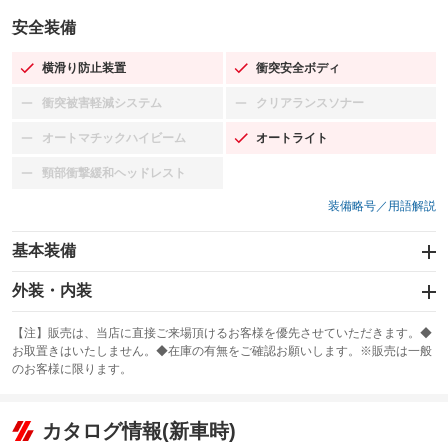
安全装備
横滑り防止装置
衝突安全ボディ
：装備あり
：装備あり
衝突被害軽減システム
クリアランスソナー
：装備なし
：装備なし
オートマチックハイビーム
オートライト
：装備なし
：装備あり
頸部衝撃緩和ヘッドレスト
：装備なし
装備略号／用語解説
基本装備
エアバッグ：運転席/助手席
外装・内装
：装備あり
スライドドア：両側スライド・片側電動
カーナビ：メモリーナビ他
：装備あり
：装備あり
【注】販売は、当店に直接ご来場頂けるお客様を優先させていただきます。◆
お取置きはいたしません。◆在庫の有無をご確認お願いします。※販売は一般
サンルーフ
ABS
TV：ワンセグ
：装備なし
：装備あり
：装備あり
のお客様に限ります。
エアコン
Wエアコン
オーディオ：CDまたはCDチェンジャー
：装備あり
：装備なし
：装備あり
リフトアップ
パワーステアリング
カタログ情報(新車時)
ビジュアル
：装備なし
：装備あり
：装備なし