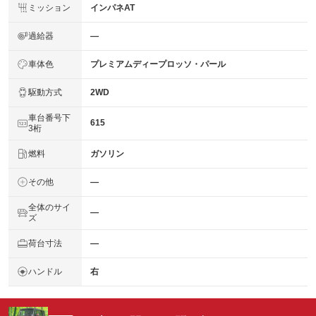
ミッション
インパネAT
過給器
―
車体色
プレミアムディープロッソ・パール
駆動方式
2WD
車台番号下
615
3桁
燃料
ガソリン
その他
―
全体のサイ
―
ズ
荷台寸法
―
ハンドル
右