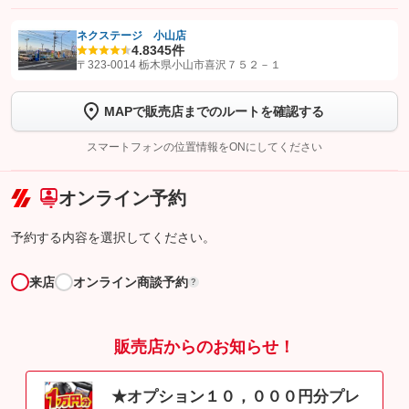
ネクステージ 小山店
4.8
345件
【STEP1】
認証画面でグーネットを友だち追加してから「許可する」ボタンを押
〒323-0014 栃木県小山市喜沢７５２－１
します
MAPで販売店までのルートを確認する
【STEP2】
トーク画面で
ボタンをタップして問い合わせを
完了してください。
スマートフォンの位置情報をONにしてください
こちら
オンライン予約
予約する内容を選択してください。
来店
オンライン商談予約
?
販売店からのお知らせ！
★オプション１０，０００円分プレ