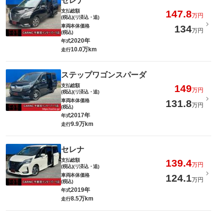
セレナ
支払総額
147.8
万円
(税込)(リ済込・追)
車両本体価格
134
万円
(税込)
2020年
年式
10.0万km
走行
ステップワゴンスパーダ
支払総額
149
万円
(税込)(リ済込・追)
車両本体価格
131.8
万円
(税込)
2017年
年式
9.9万km
走行
セレナ
支払総額
139.4
万円
(税込)(リ済込・追)
車両本体価格
124.1
万円
(税込)
2019年
年式
8.5万km
走行