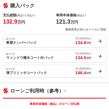
購入パック
支払総額
車両本体価格
(税込/リ済込)
(税込)
132.9
121.3
万円
万円
価格変更お知らせメールに登録
支払総額(税込)
Aパック
134.6
希望ナンバーパック
万円
内：オプシ
1.7
ョン価格
支払総額(税込)
Bパック
万円
134.5
(税込)
ウィンドウ撥水コート付パック
万円
車両本体価
121.3
万円
内：オプシ
格
1.6
ョン価格
支払総額(税込)
Cパック
万円
146.4
(税込)
弾プリミッサコートパック
万円
車両本体価
121.3
万円
内：オプシ
格
パック内容
13.5
ョン価格
万円
(税込)
ローンご利用時（参考）
車両本体価
121.3
万円
格
パック内容
備考
－
車両本体価格（税込）のローン支払例