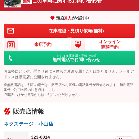
この車両に関するお問い合わせ
サイドカメラ
無料
ルーフレール
：装備あり
：装備なし
エアサスペンション
ヘッドライトウォッシャー
：装備なし
：装備なし
現在
0
人
が検討中
装備略号／用語解説
在庫確認・見積り依頼(無料)
オンライン
来店予約
商談予約
まずは在庫確認・見積り依頼
無料電話でお問い合わせ
お気軽にどうぞ。問合せ後に何度もご連絡が届くことはありません。メールア
ドレスは販売店に公開されません。
※無料電話をご利用の場合は、販売店へお客様の電話番号が通知されます。無料電話
番号ご利用の際の注意点は
こちら
IP電話、ひかり電話からはご利用いただけません。
販売店情報
ネクステージ 小山店
323-0014