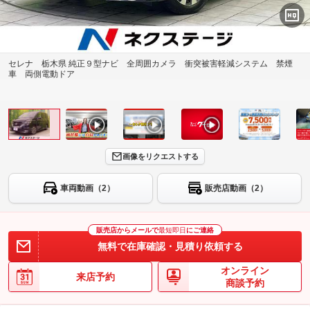
セレナ 栃木県 純正９型ナビ 全周囲カメラ 衝突被害軽減システム 禁煙
車 両側電動ドア
画像をリクエストする
車両動画（2）
販売店動画（2）
販売店からメールで
最短即日
にご連絡
無料で在庫確認・見積り依頼する
オンライン
来店予約
商談予約