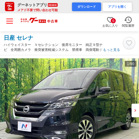
グーネットアプリ
RENEW
ダウンロード
アプリを開く
メアド不要で問い合わせ可能
0
お気に入り
閲覧履歴
日産 セレナ
ハイウェイスター Ｖセレクション 後席モニター 純正９型ナ
ビ 全周囲カメラ 衝突被害軽減システム 禁煙車 両側電動ド
もっと見る
ア ＥＴＣ ドラレコ Ｂｌｕｅｔｏｏｔｈ再生 コーナーセンサ
ー ＬＥＤヘッドライト クルーズコントロール スマートキー
1
/90
（栃木県）