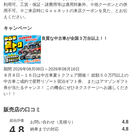
利用可。工賃・保証・諸費用等は適用対象外。※他クーポンとの併
用不可。※ご来店時にＧｏｏネットの来店クーポンを見た、とお伝
えください。
キャンペーン
良質な中古車が全国３万台以上！！
期間 2026年08月08日～2026年08月16日
８月８日～１６日は中古車夏トクフェア開催！ 総額５０万円以上の
中古車ご成約で星野リゾート宿泊ギフト券、 またはアマゾンギフト
券が当たるチャンス！ この機会にぜひネクステージへお越しくださ
い！！
販売店の口コミ
総合評価
4.8
お問い合わせ（見積り）
（5点満点中）
4.8
4.8
納車までの対応