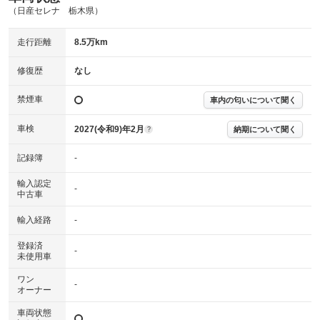
（日産セレナ 栃木県）
主要機関に不具合はありません。
機関
走行距離
8.5万km
詳細は鑑定書をご確認ください。
修復歴
修復歴
なし
※グー鑑定は保証サービスではございません。購入時は必ず現車をご確認
下さい。
禁煙車
車内の匂いについて聞く
※実際にお渡しするコンディションチェックシートにつきましては、形式
および表示項目が異なる場合がございます。
※グー鑑定の評価はあくまでも記載している鑑定日の鑑定結果となりま
車検
2027(令和9)年2月
納期について聞く
?
す。車両情報等の詳細は各販売店へお問い合わせ下さい。
記録簿
-
輸入認定
-
中古車
輸入経路
-
登録済
-
未使用車
ワン
-
オーナー
車両状態