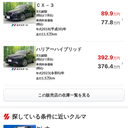
ＣＸ－３
支払総額
89.9
万円
(税込)(リ済込)
車両本体価格
77.8
万円
(税込)
2018(平成30)年
年式
11.5万km
走行
ハリアーハイブリッド
支払総額
392.9
万円
(税込)(リ済込)
車両本体価格
376.4
万円
(税込)
2023(令和5)年
年式
1.5万km
走行
この販売店の在庫一覧を見る
探している条件に近いクルマ