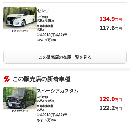
セレナ
支払総額
134.9
万円
(税込)(リ済込)
車両本体価格
117.6
万円
(税込)
2018(平成30)年
年式
8.9万km
走行
この販売店の在庫一覧を見る
この販売店の新着車種
スペーシアカスタム
支払総額
129.9
万円
(税込)(リ済込)
車両本体価格
122.2
万円
(税込)
2018(平成30)年
年式
5.5万km
走行