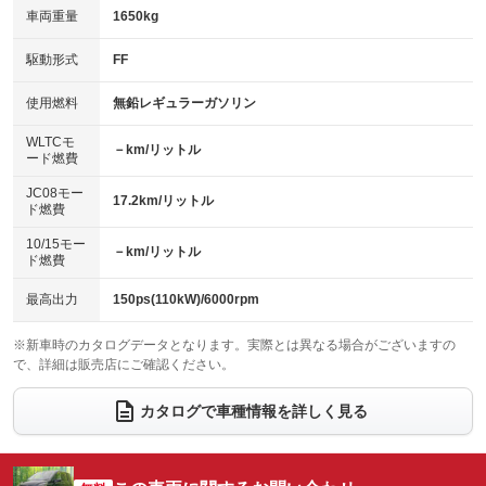
：装備なし
：装備なし
車両重量
1650kg
アイドリングストップ
ドライブレコーダー
：装備あり
：装備あり
キーレス
LEDヘッドランプ
：装備あり
：装備あり
USB入力端子
Bluetooth接続
駆動形式
FF
：装備あり
：装備あり
HID(キセノンライト)
ポータブルナビ
：装備なし
：装備なし
100V電源
クリーンディーゼル
使用燃料
無鉛レギュラーガソリン
：装備なし
：装備なし
バックカメラ
ETC
：装備あり
：装備あり
センターデフロック
：装備なし
WLTCモ
エアロ
スマートキー
－km/リットル
：装備なし
：装備あり
ード燃費
レンタカーアップ
展示・試乗車
：装備なし
：装備なし
ローダウン
ランフラットタイヤ
：装備なし
：装備なし
JC08モー
17.2km/リットル
ド燃費
電動格納ミラー
：装備あり
パワーシート
3列シート
：装備なし
：装備あり
10/15モー
装備略号／用語解説
－km/リットル
ド燃費
ベンチシート
フルフラットシート
：装備なし
：装備なし
チップアップシート
オットマン
最高出力
150ps(110kW)/6000rpm
：装備なし
：装備なし
電動格納サードシート
シートヒーター
：装備なし
：装備なし
※新車時のカタログデータとなります。実際とは異なる場合がございますの
で、詳細は販売店にご確認ください。
ウォークスルー
後席モニター
：装備あり
：装備あり
カタログで車種情報を詳しく見る
電動リアゲート
フロントカメラ
：装備なし
：装備あり
シートエアコン
全周囲カメラ
：装備なし
：装備あり