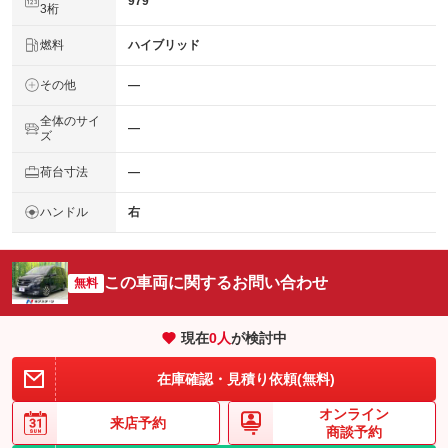
979
3桁
燃料
ハイブリッド
その他
―
全体のサイ
―
ズ
荷台寸法
―
ハンドル
右
この車両に関するお問い合わせ
無料
現在
0
人
が検討中
在庫確認・見積り依頼(無料)
オンライン
来店予約
商談予約