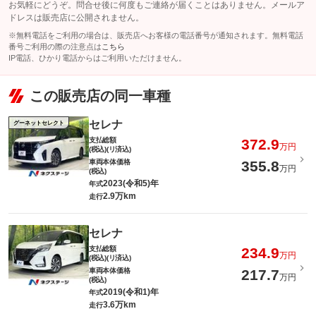
お気軽にどうぞ。問合せ後に何度もご連絡が届くことはありません。メールア
ドレスは販売店に公開されません。
※無料電話をご利用の場合は、販売店へお客様の電話番号が通知されます。無料電話
番号ご利用の際の注意点は
こちら
IP電話、ひかり電話からはご利用いただけません。
この販売店の同一車種
セレナ
グーネットセレクト
支払総額
372.9
万円
(税込)(リ済込)
車両本体価格
355.8
万円
(税込)
2023(令和5)年
年式
2.9万km
走行
セレナ
支払総額
234.9
万円
(税込)(リ済込)
車両本体価格
217.7
万円
(税込)
2019(令和1)年
年式
3.6万km
走行