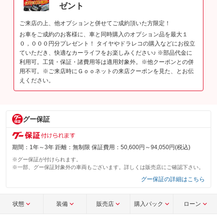
ゼント
ご来店の上、他オプションと併せてご成約頂いた方限定！
お車をご成約のお客様に、車と同時購入のオプション品を最大１
０，０００円分プレゼント！ タイヤやドラレコの購入などにお役立
ていただき、快適なカーライフをお楽しみください♪ ※部品代金に
利用可。工賃・保証・諸費用等は適用対象外。※他クーポンとの併
用不可。※ご来店時にＧｏｏネットの来店クーポンを見た、とお伝
えください。
グー保証
期間：1年～3年 距離：無制限 保証費用：50,600円～94,050円(税込)
※グー保証が付けられます。
※一部、グー保証対象外の車両もございます。詳しくは販売店にご確認下さい。
グー保証の詳細はこちら
状態
装備
販売店
購入パック
ローン