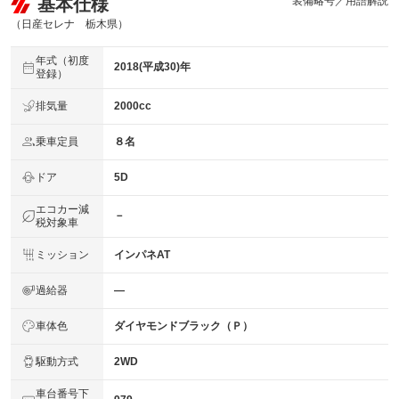
基本仕様
装備略号／用語解説
（日産セレナ 栃木県）
年式（初度
2018(平成30)年
登録）
排気量
2000cc
乗車定員
８名
ドア
5D
エコカー減
－
税対象車
ミッション
インパネAT
過給器
―
車体色
ダイヤモンドブラック（Ｐ）
駆動方式
2WD
車台番号下