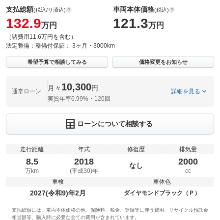
支払総額
車両本体価格
(税込/リ済込)
(税込)
132.9
121.3
万円
万円
（諸費用11.6万円を含む）
法定整備：
整備付
保証：
3ヶ月・3000km
希望予算で相談してみる
価格変更をお知らせ
10,300
月々
円
通常ローン
詳細を見る
実質年率6.99%・120回
ローンについて相談する
走行距離
年式
修復歴
排気量
8.5
2018
2000
なし
万km
(平成30)年
cc
車検
車体色
2027(令和9)年2月
ダイヤモンドブラック（Ｐ）
支払総額には、車両本体価格の他、保険料、税金、登録等に伴う費用、リサイクル預託金
相当額等、購入時に必要な全ての費用が含まれています。