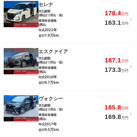
セレナ
支払総額
178.4
万円
(税込)(リ済込・追)
車両本体価格
163.1
万円
(税込)
2021年
年式
7.9万km
走行
エスクァイア
支払総額
187.1
万円
(税込)(リ済込・追)
車両本体価格
173.3
万円
(税込)
2018年
年式
9.7万km
走行
ヴォクシー
支払総額
185.8
万円
(税込)(リ済込・追)
車両本体価格
169.8
万円
(税込)
2017年
年式
9.5万km
走行