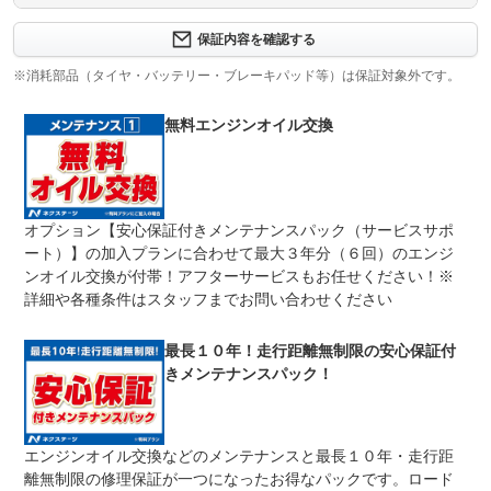
保証内容について問い合わせる
３ヶ月・３０００ｋｍ以内ならエンジン、トランスミッシ
保証内容を確認する
保証項目
ョン、ハイブリッド、ステアリング、ブレーキの各機構に
おける主要項目を無償修理（または交換）いたします。
※消耗部品（タイヤ・バッテリー・ブレーキパッド等）は保証対象外です。
修理回数
無制限
無料エンジンオイル交換
車両本体価格
期間中は何度でも修理可能！修理金額は車両本体価格の１
上限金額
００％までしっかり保証します。車両本体価格５０万円以
下の場合は５０万円まで保証します。
オプション【安心保証付きメンテナンスパック（サービスサポ
無し
ート）】の加入プランに合わせて最大３年分（６回）のエンジ
免責金
保証修理の対象となる場合は、お客様の費用負担は一切ご
ざいません。
ンオイル交換が付帯！アフターサービスもお任せください！※
詳細や各種条件はスタッフまでお問い合わせください
全国のネクステージで受付可能！ご遠方でネクステージに
保証修理
持ち込めないお客様も保証修理はお受け頂けます。詳細
受付先
は、スタッフまでお気軽にお尋ねください。
最長１０年！走行距離無制限の安心保証付
整備付 法定12ヶ月または法定24ヶ月点検整備付
きメンテナンスパック！
法定整備
※車検なし・車検整備付の場合は法定24ヶ月点検整備付
※商用車は6ヶ月または12ヶ月点検整備付
１．契約後～納車までに法定点検を実施致します。 ２．
法定整備
エンジンオイル交換などのメンテナンスと最長１０年・走行距
支払総額に整備代金を含んでおります。 ３．点検記録簿
について
が発行されます。
離無制限の修理保証が一つになったお得なパックです。ロード