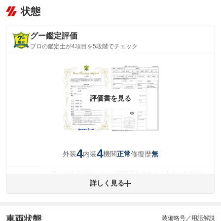
状態
グー鑑定評価
プロの鑑定士が4項目を5段階でチェック
評価書を見る
4
4
外装
内装
機関
修復歴
正常
無
気になるキズやヘコミは補修済みですが、小さなキズやヘ
外装
コミが残っています。
詳しく見る
(車両外装)
キズ・へこみについて問い合わせる
内装
気になる汚れ等が、部分的にあります。
(内装状態)
車両状態
装備略号／用語解説