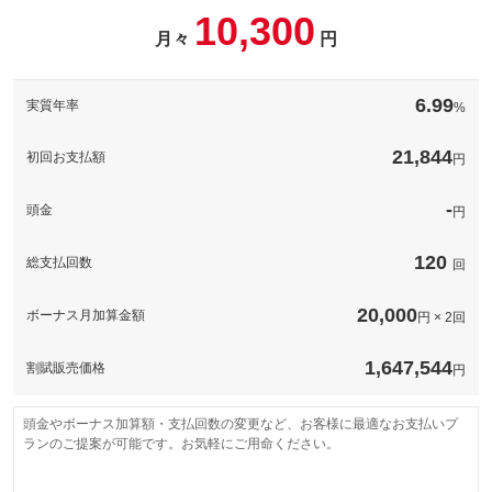
パック内容
10,300
このパックの見積もり依頼（無料）
備考
－
月々
円
このパックの見積もり依頼（無料）
備考
－
6.99
実質年率
%
このパックの見積もり依頼（無料）
21,844
初回お支払額
円
-
頭金
円
120
総支払回数
回
20,000
ボーナス月加算金額
円 × 2回
1,647,544
割賦販売価格
円
頭金やボーナス加算額・支払回数の変更など、お客様に最適なお支払いプ
ランのご提案が可能です。お気軽にご用命ください。