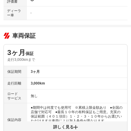
評価書
ディーラ
-
ー車
車両保証
3ヶ月
保証
走行3,000kmまで
保証期間
3ヶ月
走行距離
3,000km
ロード
無し
サービス
●期間中は何度でも使用可 ※累積上限金額あり ●全国の
店舗で対応可 ●最長１０年の有料保証もご用意。充実の
保証範囲（４０１項目）１・２・３・１０年からお選びい
保証内容
ただけます※車両により加入条件が異なります
詳しく見る