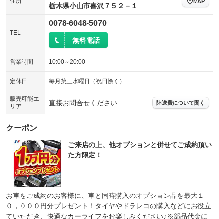
住所
MAP
栃木県小山市喜沢７５２－１
0078-6048-5070
TEL
無料電話
営業時間
10:00～20:00
定休日
毎月第三水曜日（祝日除く）
販売可能エ
直接お問合せください
陸送費について聞く
リア
クーポン
ご来店の上、他オプションと併せてご成約頂い
た方限定！
お車をご成約のお客様に、車と同時購入のオプション品を最大１
０，０００円分プレゼント！タイヤやドラレコの購入などにお役立
ていただき、快適なカーライフをお楽しみください♪※部品代金に