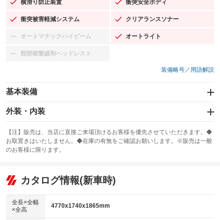
横滑り防止装置
衝突安全ボディ
：装備あり
：装備あり
衝突被害軽減システム
クリアランスソナー
：装備あり
：装備あり
オートマチックハイビーム
オートライト
：装備なし
：装備あり
頸部衝撃緩和ヘッドレスト
：装備なし
装備略号／用語解説
基本装備
エアバッグ：運転席/助手席/サイド
外装・内装
：装備あり
スライドドア：両面電動
カーナビ：SDナビ
：装備あり
：装備あり
【注】販売は、当店に直接ご来場頂けるお客様を優先させていただきます。◆
お取置きはいたしません。◆在庫の有無をご確認お願いします。※販売は一般
サンルーフ
ABS
TV：フルセグ
：装備なし
：装備あり
：装備あり
のお客様に限ります。
エアコン
Wエアコン
オーディオ：CDまたはCDチェンジャー／ミュージックプレイヤー接続
：装備あり
：装備あり
：装備あり
可
リフトアップ
パワーステアリング
カタログ情報(新車時)
：装備なし
：装備あり
ビジュアル：-／DVD再生
：装備あり
ダウンヒルアシストコントロール
：装備なし
アルミホイール：16インチ
全長×全幅
：装備あり
4770x1740x1865mm
×全高
パワーウィンドウ
盗難防止システム
：装備あり
：装備あり
革シート
ハーフレザーシート