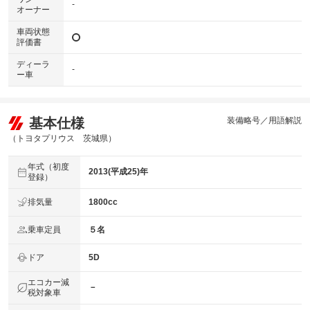
-
オーナー
車両状態
評価書
ディーラ
-
ー車
基本仕様
装備略号／用語解説
（トヨタプリウス 茨城県）
年式（初度
2013(平成25)年
登録）
排気量
1800cc
乗車定員
５名
ドア
5D
エコカー減
－
税対象車