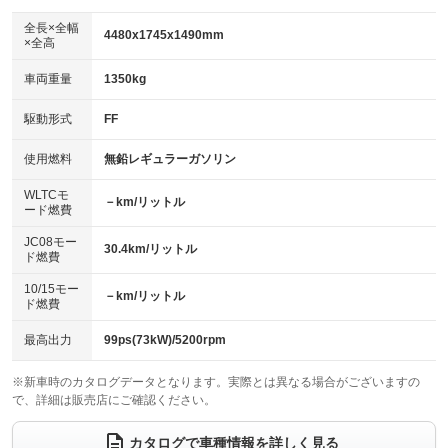
ダウンヒルアシストコントロール
アルミホイール：15インチ
：装備なし
：装備あり
全長×全幅
4480x1745x1490mm
×全高
パワーウィンドウ
盗難防止システム
革シート
ハーフレザーシート
：装備あり
：装備あり
：装備なし
：装備なし
車両重量
1350kg
アイドリングストップ
ドライブレコーダー
キーレス
LEDヘッドランプ
：装備あり
：装備あり
：装備あり
：装備なし
USB入力端子
Bluetooth接続
駆動形式
FF
HID(キセノンライト)
ポータブルナビ
：装備なし
：装備あり
：装備あり
：装備なし
100V電源
クリーンディーゼル
バックカメラ
ETC
使用燃料
無鉛レギュラーガソリン
：装備なし
：装備なし
：装備あり
：装備あり
センターデフロック
エアロ
スマートキー
：装備なし
WLTCモ
：装備なし
：装備あり
－km/リットル
ード燃費
レンタカーアップ
展示・試乗車
ローダウン
ランフラットタイヤ
：装備なし
：装備なし
：装備なし
：装備なし
JC08モー
30.4km/リットル
ド燃費
電動格納ミラー
パワーシート
3列シート
：装備あり
：装備なし
：装備なし
10/15モー
装備略号／用語解説
－km/リットル
ベンチシート
フルフラットシート
ド燃費
：装備なし
：装備なし
チップアップシート
オットマン
：装備なし
：装備なし
最高出力
99ps(73kW)/5200rpm
電動格納サードシート
シートヒーター
：装備なし
：装備なし
※新車時のカタログデータとなります。実際とは異なる場合がございますの
で、詳細は販売店にご確認ください。
ウォークスルー
後席モニター
：装備なし
：装備なし
電動リアゲート
フロントカメラ
カタログで車種情報を詳しく見る
：装備なし
：装備なし