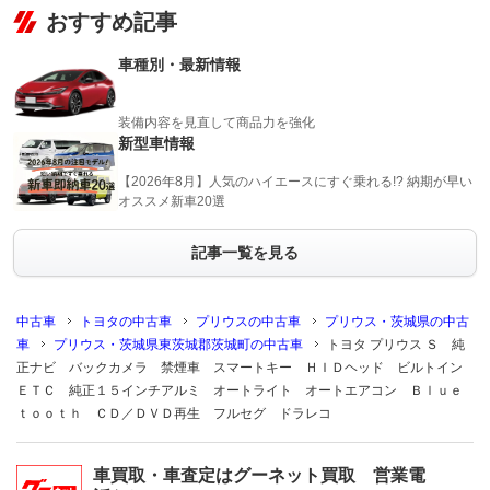
おすすめ記事
車種別・最新情報
装備内容を見直して商品力を強化
新型車情報
【2026年8月】人気のハイエースにすぐ乗れる!? 納期が早い
オススメ新車20選
記事一覧を見る
中古車
トヨタの中古車
プリウスの中古車
プリウス・茨城県の中古
車
プリウス・茨城県東茨城郡茨城町の中古車
トヨタ プリウス Ｓ 純
正ナビ バックカメラ 禁煙車 スマートキー ＨＩＤヘッド ビルトイン
ＥＴＣ 純正１５インチアルミ オートライト オートエアコン Ｂｌｕｅ
ｔｏｏｔｈ ＣＤ／ＤＶＤ再生 フルセグ ドラレコ
車買取・車査定はグーネット買取 営業電