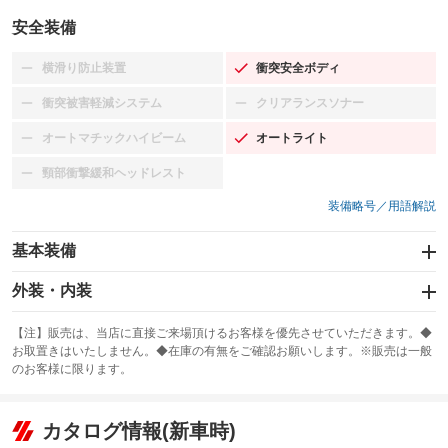
安全装備
横滑り防止装置
衝突安全ボディ
：装備なし
：装備あり
衝突被害軽減システム
クリアランスソナー
：装備なし
：装備なし
オートマチックハイビーム
オートライト
：装備なし
：装備あり
頸部衝撃緩和ヘッドレスト
：装備なし
装備略号／用語解説
基本装備
エアバッグ：運転席/助手席/サイド
外装・内装
：装備あり
スライドドア
カーナビ：HDDナビ
：装備なし
：装備あり
【注】販売は、当店に直接ご来場頂けるお客様を優先させていただきます。◆
お取置きはいたしません。◆在庫の有無をご確認お願いします。※販売は一般
サンルーフ
ABS
TV：フルセグ
：装備なし
：装備あり
：装備あり
のお客様に限ります。
エアコン
Wエアコン
オーディオ：CDまたはCDチェンジャー／ミュージックサーバー
：装備あり
：装備なし
：装備あり
リフトアップ
パワーステアリング
カタログ情報(新車時)
ビジュアル：-／DVD再生
：装備なし
：装備あり
：装備あり