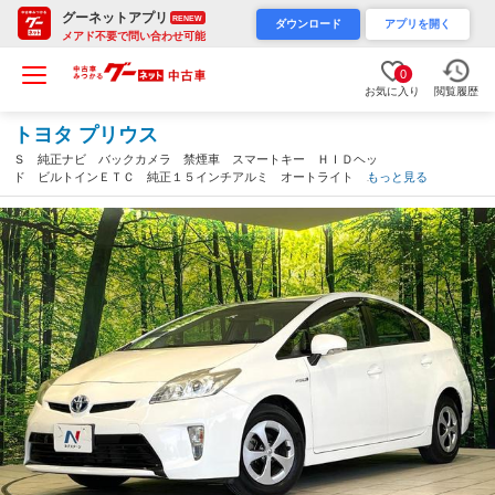
グーネットアプリ
RENEW
ダウンロード
アプリを開く
メアド不要で問い合わせ可能
0
お気に入り
閲覧履歴
トヨタ プリウス
Ｓ 純正ナビ バックカメラ 禁煙車 スマートキー ＨＩＤヘッ
ド ビルトインＥＴＣ 純正１５インチアルミ オートライト オ
もっと見る
ートエアコン Ｂｌｕｅｔｏｏｔｈ ＣＤ／ＤＶＤ再生 フルセ
グ ドラレコ（茨城県）