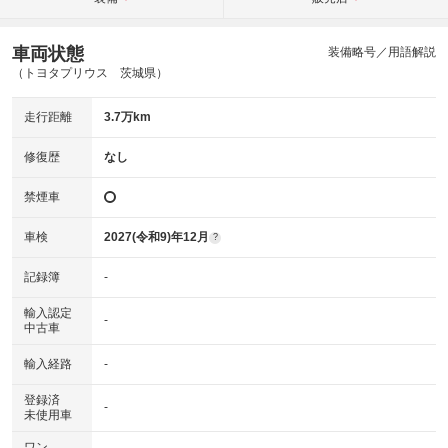
車両状態
装備略号／用語解説
（トヨタプリウス 茨城県）
走行距離
3.7万km
修復歴
なし
禁煙車
車検
2027(令和9)年12月
?
記録簿
-
輸入認定
-
中古車
輸入経路
-
登録済
-
未使用車
ワン