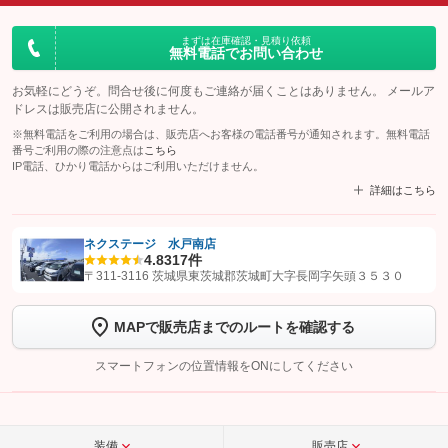
まずは在庫確認・見積り依頼
無料電話でお問い合わせ
お気軽にどうぞ。問合せ後に何度もご連絡が届くことはありません。 メールア
ドレスは販売店に公開されません。
※無料電話をご利用の場合は、販売店へお客様の電話番号が通知されます。無料電話
番号ご利用の際の注意点は
こちら
IP電話、ひかり電話からはご利用いただけません。
詳細はこちら
ネクステージ 水戸南店
4.8
317件
【STEP1】
認証画面でグーネットを友だち追加してから「許可する」ボタンを押
〒311-3116 茨城県東茨城郡茨城町大字長岡字矢頭３５３０
します
MAPで販売店までのルートを確認する
【STEP2】
トーク画面で
ボタンをタップして問い合わせを
完了してください。
スマートフォンの位置情報をONにしてください
こちら
装備
販売店