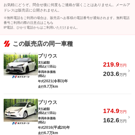
お気軽にどうぞ。問合せ後に何度もご連絡が届くことはありません。メールア
ドレスは販売店に公開されません。
※無料電話をご利用の場合は、販売店へお客様の電話番号が通知されます。無料電話
番号ご利用の際の注意点は
こちら
IP電話、ひかり電話からはご利用いただけません。
この販売店の同一車種
プリウス
支払総額
219.9
万円
(税込)(リ済込)
車両本体価格
203.6
万円
(税込)
2021(令和3)年
年式
9.7万km
走行
プリウス
支払総額
174.9
万円
(税込)(リ済込)
車両本体価格
162.6
万円
(税込)
2016(平成28)年
年式
6.7万km
走行