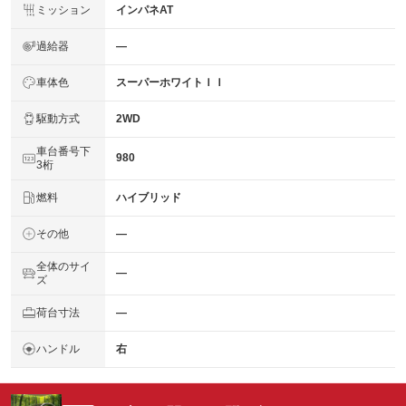
ミッション
インパネAT
過給器
―
車体色
スーパーホワイトＩＩ
駆動方式
2WD
車台番号下
980
3桁
燃料
ハイブリッド
その他
―
全体のサイ
―
ズ
荷台寸法
―
ハンドル
右