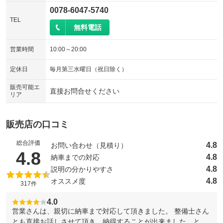
0078-6047-5740
TEL
無料電話
営業時間
10:00～20:00
定休日
毎月第三水曜日（祝日除く）
販売可能エ
直接お問合せください
リア
販売店の口コミ
総合評価
4.8
お問い合わせ（見積り）
（5点満点中）
4.8
4.8
納車までの対応
4.8
説明の分かりやすさ
4.8
オススメ度
317件
4.0
営業さんは、親切に納車まで対応して頂きました。 整備士さん
とも直接お話しさせて頂き、納得することが出来ました。と