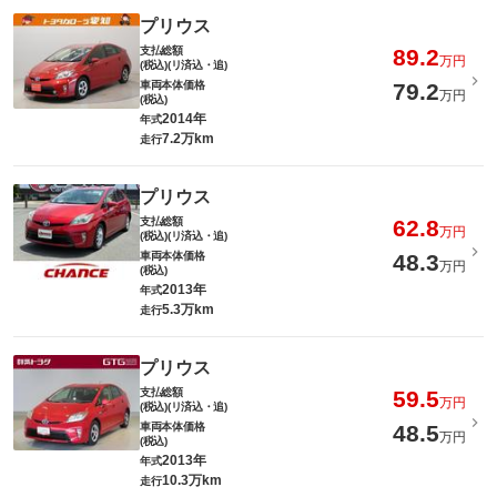
プリウス
支払総額
89.2
万円
(税込)(リ済込・追)
車両本体価格
79.2
万円
(税込)
2014年
年式
7.2万km
走行
プリウス
支払総額
62.8
万円
(税込)(リ済込・追)
車両本体価格
48.3
万円
(税込)
2013年
年式
5.3万km
走行
プリウス
支払総額
59.5
万円
(税込)(リ済込・追)
車両本体価格
48.5
万円
(税込)
2013年
年式
10.3万km
走行