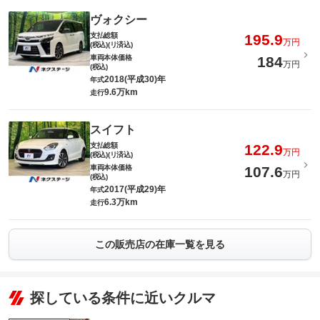
ヴォクシー
支払総額
195.9
万円
(税込)(リ済込)
車両本体価格
184
万円
(税込)
2018(平成30)年
年式
9.6万km
走行
スイフト
支払総額
122.9
万円
(税込)(リ済込)
車両本体価格
107.6
万円
(税込)
2017(平成29)年
年式
6.3万km
走行
この販売店の在庫一覧を見る
探している条件に近いクルマ