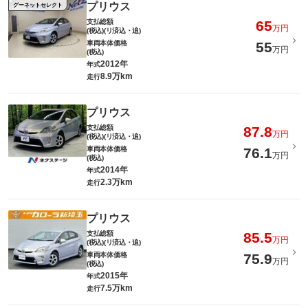
プリウス
グーネットセレクト
支払総額
65
万円
(税込)(リ済込・追)
車両本体価格
55
万円
(税込)
2012年
年式
8.9万km
走行
プリウス
支払総額
87.8
万円
(税込)(リ済込・追)
車両本体価格
76.1
万円
(税込)
2014年
年式
2.3万km
走行
プリウス
支払総額
85.5
万円
(税込)(リ済込・追)
車両本体価格
75.9
万円
(税込)
2015年
年式
7.5万km
走行