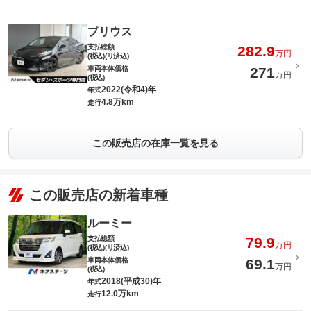
プリウス
支払総額
282.9
万円
(税込)(リ済込)
車両本体価格
271
万円
(税込)
2022(令和4)年
年式
4.8万km
走行
この販売店の在庫一覧を見る
この販売店の新着車種
ルーミー
支払総額
79.9
万円
(税込)(リ済込)
車両本体価格
69.1
万円
(税込)
2018(平成30)年
年式
12.0万km
走行