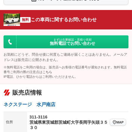
シートエアコン
全周囲カメラ
：装備なし
：装備なし
サイドカメラ
ルーフレール
この車両に関するお問い合わせ
：装備なし
無料
：装備なし
エアサスペンション
ヘッドライトウォッシャー
：装備なし
：装備なし
装備略号／用語解説
まずは在庫確認・見積り依頼
無料電話でお問い合わせ
お気軽にどうぞ。問合せ後に何度もご連絡が届くことはありません。メールア
ドレスは販売店に公開されません。
※無料電話をご利用の場合は、販売店へお客様の電話番号が通知されます。無料電話
番号ご利用の際の注意点は
こちら
IP電話、ひかり電話からはご利用いただけません。
販売店情報
ネクステージ 水戸南店
311-3116
住所
茨城県東茨城郡茨城町大字長岡字矢頭３５
MAP
３０