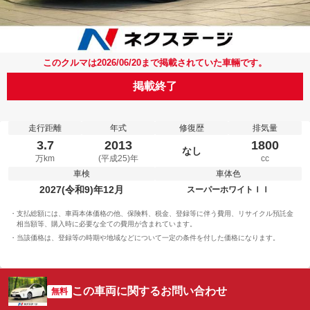
このクルマは2026/06/20まで掲載されていた車輛です。
掲載終了
走行距離
年式
修復歴
排気量
3.7
2013
1800
なし
万km
(平成25)年
cc
車検
車体色
2027(令和9)年12月
スーパーホワイトＩＩ
支払総額には、車両本体価格の他、保険料、税金、登録等に伴う費用、リサイクル預託金
相当額等、購入時に必要な全ての費用が含まれています。
当該価格は、登録等の時期や地域などについて一定の条件を付した価格になります。
この車両に関するお問い合わせ
無料