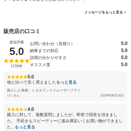
メッセージをもっと見る
販売店の口コミ
総合評価
5.0
お問い合わせ（見積り）
（5点満点中）
5.0
5.0
納車までの対応
5.0
説明の分かりやすさ
5.0
オススメ度
1726件
5.0
他と比べて安く買えました
もっと見る
購入した車種：トヨタランドクルーザープラド
ぴくみん
2024年06月16日
4.0
購入に対して、複数質問しましたが、即答で回答を頂きまし
た。 手続きもスピーディーに進み満足いくお買い物ができまし
た...
もっと見る