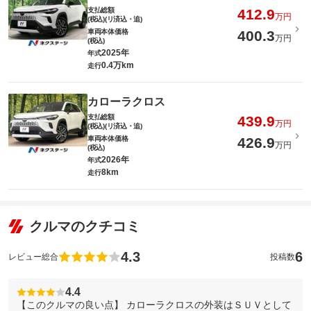
支払総額
412.9
万円
(税込)(リ済込・追)
車両本体価格
400.3
万円
(税込)
2025年
年式
0.4万km
走行
カローラクロス
支払総額
439.9
万円
(税込)(リ済込・追)
車両本体価格
426.9
万円
(税込)
2026年
年式
8km
走行
クルマのクチコミ
4.3
6
レビュー総合
投稿数
4.4
【このクルマの良い点】 カローラクロスの外装はＳＵＶとして