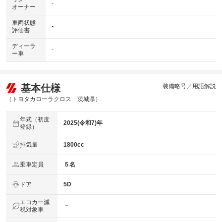
-
オーナー
車両状態
-
評価書
ディーラ
-
ー車
基本仕様
装備略号／用語解説
（トヨタカローラクロス 茨城県）
年式（初度
2025(令和7)年
登録）
排気量
1800cc
乗車定員
５名
ドア
5D
エコカー減
－
税対象車