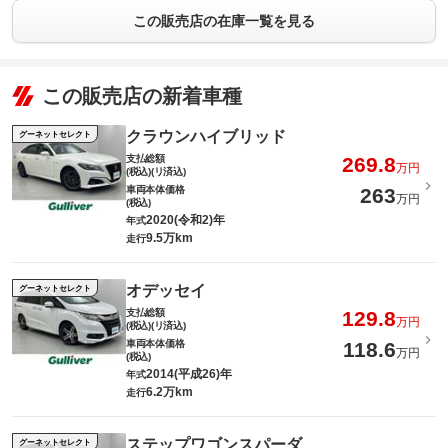
この販売店の在庫一覧を見る
この販売店の新着車種
クラウンハイブリッド
グーネットセレクト
支払総額
269.8
万円
(税込)(リ済込)
車両本体価格
263
万円
(税込)
2020(令和2)年
年式
9.5万km
走行
オデッセイ
グーネットセレクト
支払総額
129.8
万円
(税込)(リ済込)
車両本体価格
118.6
万円
(税込)
2014(平成26)年
年式
6.2万km
走行
ステップワゴンスパーダ
グーネットセレクト