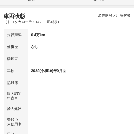
車両状態
装備略号／用語解説
（トヨタカローラクロス 茨城県）
走行距離
0.4万km
修復歴
なし
禁煙車
-
車検
2028(令和10)年9月
?
記録簿
-
輸入認定
-
中古車
輸入経路
-
登録済
-
未使用車
ワン