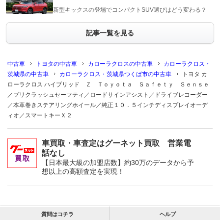
新型キックスの登場でコンパクトSUV選びはどう変わる？
記事一覧を見る
中古車
トヨタの中古車
カローラクロスの中古車
カローラクロス・
茨城県の中古車
カローラクロス・茨城県つくば市の中古車
トヨタ カ
ローラクロス ハイブリッド Ｚ Ｔｏｙｏｔａ Ｓａｆｅｔｙ Ｓｅｎｓｅ
／プリクラッシュセーフティ／ロードサインアシスト／ドライブレコーダー
／本革巻きステアリングホイール／純正１０．５インチディスプレイオーデ
ィオ／スマートキーＸ２
車買取・車査定はグーネット買取 営業電
話なし
【日本最大級の加盟店数】約30万のデータから予
想以上の高額査定を実現！
質問はコチラ
ヘルプ