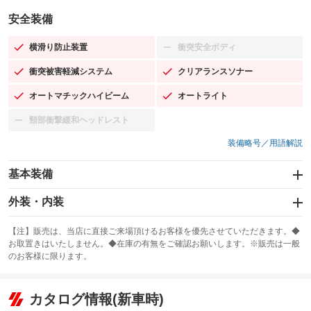
安全装備
横滑り防止装置
衝突安全ボディ
：装備あり
：装備なし
衝突被害軽減システム
クリアランスソナー
：装備あり
：装備あり
オートマチックハイビーム
オートライト
：装備あり
：装備あり
頸部衝撃緩和ヘッドレスト
：装備なし
装備略号／用語解説
基本装備
エアバッグ：運転席/助手席/サイド
外装・内装
：装備あり
スライドドア
カーナビ：メモリーナビ他
：装備なし
：装備あり
【注】販売は、当店に直接ご来場頂けるお客様を優先させていただきます。◆
お取置きはいたしません。◆在庫の有無をご確認お願いします。※販売は一般
サンルーフ
ABS
TV：フルセグ
：装備なし
：装備あり
：装備あり
のお客様に限ります。
エアコン
Wエアコン
オーディオ：ミュージックプレイヤー接続可／ミュージックサーバー
：装備あり
：装備なし
：装備あり
リフトアップ
パワーステアリング
カタログ情報(新車時)
ビジュアル
：装備なし
：装備あり
：装備なし