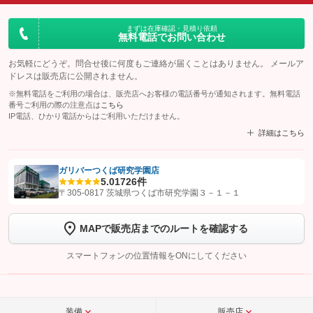
まずは在庫確認・見積り依頼
無料電話でお問い合わせ
お気軽にどうぞ。問合せ後に何度もご連絡が届くことはありません。 メールア
ドレスは販売店に公開されません。
※無料電話をご利用の場合は、販売店へお客様の電話番号が通知されます。無料電話
番号ご利用の際の注意点は
こちら
IP電話、ひかり電話からはご利用いただけません。
詳細はこちら
ガリバーつくば研究学園店
5.0
1726件
【STEP1】
認証画面でグーネットを友だち追加してから「許可する」ボタンを押
〒305-0817 茨城県つくば市研究学園３－１－１
します
MAPで販売店までのルートを確認する
【STEP2】
トーク画面で
ボタンをタップして問い合わせを
完了してください。
スマートフォンの位置情報をONにしてください
こちら
装備
販売店