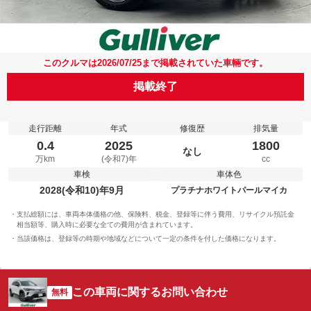
このクルマは2026/07/25まで掲載されていた車輛です。
掲載終了
走行距離
年式
修復歴
排気量
0.4
2025
1800
なし
万km
(令和7)年
cc
車検
車体色
2028(令和10)年9月
プラチナホワイトパールマイカ
支払総額には、車両本体価格の他、保険料、税金、登録等に伴う費用、リサイクル預託金
相当額等、購入時に必要な全ての費用が含まれています。
当該価格は、登録等の時期や地域などについて一定の条件を付した価格になります。
この車両に関するお問い合わせ
無料