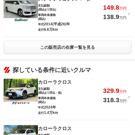
支払総額
149.8
万円
(税込)(リ済込)
車両本体価格
138.9
万円
(税込)
2014(平成26)年
年式
6.6万km
走行
この販売店の在庫一覧を見る
探している条件に近いクルマ
カローラクロス
支払総額
329.9
万円
(税込)(リ済込・追)
車両本体価格
318.3
万円
(税込)
2024年
年式
1.4万km
走行
カローラクロス