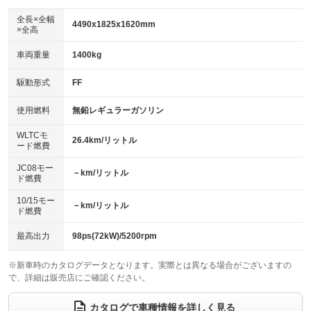
ダウンヒルアシストコントロール
アルミホイール：18インチ
：装備なし
：装備あり
全長×全幅
4490x1825x1620mm
×全高
パワーウィンドウ
盗難防止システム
革シート
ハーフレザーシート
：装備あり
：装備あり
：装備なし
：装備なし
車両重量
1400kg
アイドリングストップ
ドライブレコーダー
キーレス
LEDヘッドランプ
：装備あり
：装備あり
：装備あり
：装備あり
USB入力端子
Bluetooth接続
駆動形式
FF
HID(キセノンライト)
ポータブルナビ
：装備あり
：装備あり
：装備なし
：装備なし
100V電源
クリーンディーゼル
バックカメラ
ETC2.0
使用燃料
無鉛レギュラーガソリン
：装備なし
：装備なし
：装備あり
：装備あり
センターデフロック
エアロ
スマートキー
：装備なし
WLTCモ
：装備なし
：装備あり
26.4km/リットル
ード燃費
レンタカーアップ
展示・試乗車
ローダウン
ランフラットタイヤ
：装備なし
：装備なし
：装備なし
：装備なし
JC08モー
－km/リットル
ド燃費
電動格納ミラー
パワーシート
3列シート
：装備なし
：装備あり
：装備なし
10/15モー
装備略号／用語解説
－km/リットル
ベンチシート
フルフラットシート
ド燃費
：装備なし
：装備なし
チップアップシート
オットマン
：装備なし
：装備なし
最高出力
98ps(72kW)/5200rpm
電動格納サードシート
シートヒーター
：装備なし
：装備あり
※新車時のカタログデータとなります。実際とは異なる場合がございますの
で、詳細は販売店にご確認ください。
ウォークスルー
後席モニター
：装備なし
：装備なし
電動リアゲート
フロントカメラ
カタログで車種情報を詳しく見る
：装備あり
：装備なし