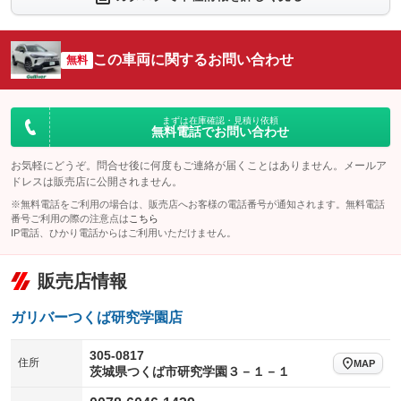
シートエアコン
全周囲カメラ
：装備あり
：装備なし
サイドカメラ
ルーフレール
この車両に関するお問い合わせ
：装備なし
無料
：装備あり
エアサスペンション
ヘッドライトウォッシャー
：装備なし
：装備なし
装備略号／用語解説
まずは在庫確認・見積り依頼
無料電話でお問い合わせ
お気軽にどうぞ。問合せ後に何度もご連絡が届くことはありません。メールア
ドレスは販売店に公開されません。
※無料電話をご利用の場合は、販売店へお客様の電話番号が通知されます。無料電話
番号ご利用の際の注意点は
こちら
IP電話、ひかり電話からはご利用いただけません。
販売店情報
ガリバーつくば研究学園店
305-0817
住所
MAP
茨城県つくば市研究学園３－１－１