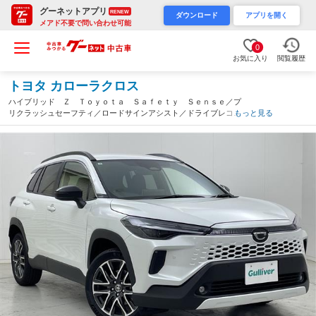
グーネットアプリ
RENEW
ダウンロード
アプリを開く
メアド不要で問い合わせ可能
0
お気に入り
閲覧履歴
トヨタ カローラクロス
ハイブリッド Ｚ Ｔｏｙｏｔａ Ｓａｆｅｔｙ Ｓｅｎｓｅ／プ
リクラッシュセーフティ／ロードサインアシスト／ドライブレコー
もっと見る
ダー／本革巻きステアリングホイール／純正１０．５インチディス
プレイオーディオ／スマートキーＸ２（茨城県）