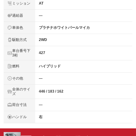
ミッション
AT
過給器
―
車体色
プラチナホワイトパールマイカ
駆動方式
2WD
車台番号下
427
3桁
燃料
ハイブリッド
その他
―
全体のサイ
446 / 183 / 162
ズ
荷台寸法
―
ハンドル
右