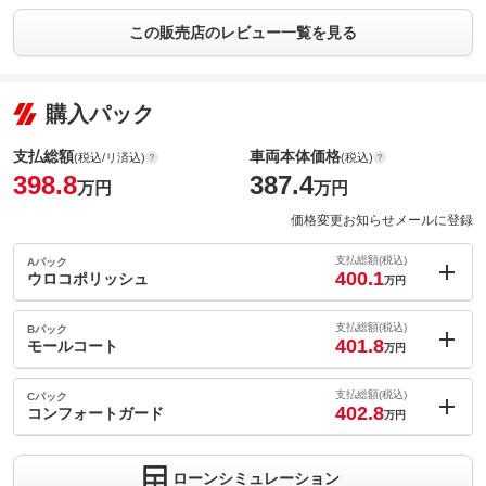
この販売店のレビュー一覧を見る
購入パック
支払総額
車両本体価格
(税込/リ済込)
(税込)
398.8
387.4
万円
万円
価格変更お知らせメールに登録
支払総額(税込)
Aパック
400.1
ウロコポリッシュ
万円
内：オプシ
1.3
ョン価格
支払総額(税込)
Bパック
万円
401.8
(税込)
モールコート
万円
車両本体価
387.4
万円
内：オプシ
格
3
ョン価格
支払総額(税込)
Cパック
万円
402.8
(税込)
コンフォートガード
万円
車両本体価
387.4
万円
内：オプシ
格
4
ョン価格
万円
ローンシミュレーション
(税込)
パック内容