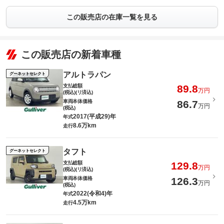
この販売店の在庫一覧を見る
この販売店の新着車種
アルトラパン
グーネットセレクト
支払総額
89.8
万円
(税込)(リ済込)
車両本体価格
86.7
万円
(税込)
2017(平成29)年
年式
8.6万km
走行
タフト
グーネットセレクト
支払総額
129.8
万円
(税込)(リ済込)
車両本体価格
126.3
万円
(税込)
2022(令和4)年
年式
4.5万km
走行