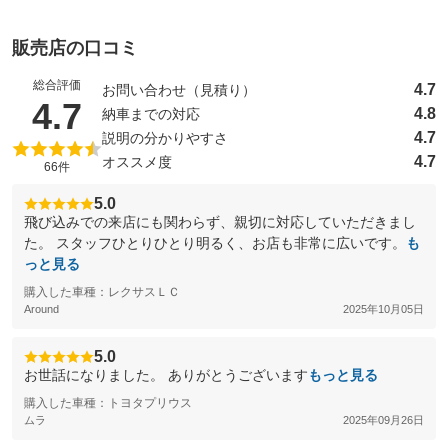
販売店の口コミ
総合評価
4.7
お問い合わせ（見積り）
（5点満点中）
4.7
4.8
納車までの対応
4.7
説明の分かりやすさ
4.7
オススメ度
66件
5.0
飛び込みでの来店にも関わらず、親切に対応していただきまし
た。 スタッフひとりひとり明るく、お店も非常に広いです。
も
っと見る
購入した車種：レクサスＬＣ
Around
2025年10月05日
5.0
お世話になりました。 ありがとうございます
もっと見る
購入した車種：トヨタプリウス
ムラ
2025年09月26日