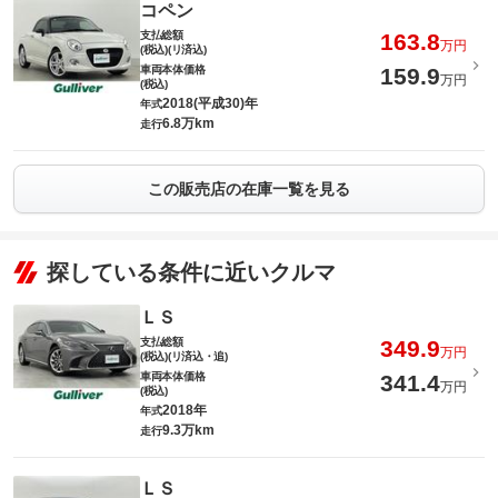
コペン
支払総額
163.8
万円
(税込)(リ済込)
車両本体価格
159.9
万円
(税込)
2018(平成30)年
年式
6.8万km
走行
この販売店の在庫一覧を見る
探している条件に近いクルマ
ＬＳ
支払総額
349.9
万円
(税込)(リ済込・追)
車両本体価格
341.4
万円
(税込)
2018年
年式
9.3万km
走行
ＬＳ