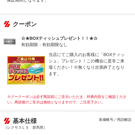
保証期間となります。
１．車検の残りがある車に関しましては法定１２ヶ月点検
法定整備
を実施２．車検の残りがない車に関しましては法定２４ヶ
について
月点検（車検取得のみ）を実施※有償にて「ケアパック」
もご用意しております。
クーポン
☆★BOXティッシュプレゼント！！★☆
有効期限：有効期限なし
当店にてご購入のお客様に「BOXティッ
シュ」プレゼント！この機会に是非ご来
場ください！※無くなり次第終了となり
ます。
※グークーポンは必ず商談前にご呈示いただき、特典内容をご確認くださ
い。商談後のご呈示は無効となりますので、ご注意下さい。
基本仕様
装備略号／用語解説
（レクサスＬＳ 群馬県）