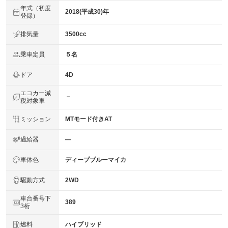
年式（初度
2018(平成30)年
登録）
排気量
3500cc
乗車定員
５名
ドア
4D
エコカー減
－
税対象車
ミッション
MTモード付きAT
過給器
―
車体色
ディープブルーマイカ
駆動方式
2WD
車台番号下
389
3桁
燃料
ハイブリッド