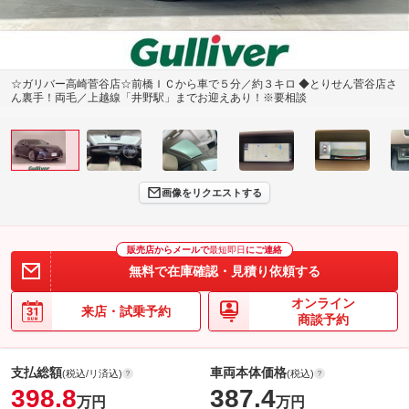
☆ガリバー高崎菅谷店☆前橋ＩＣから車で５分／約３キロ ◆とりせん菅谷店さ
ん裏手！両毛／上越線「井野駅」までお迎えあり！※要相談
画像をリクエストする
販売店からメールで
最短即日
にご連絡
無料で在庫確認・見積り依頼する
オンライン
来店・試乗予約
商談予約
支払総額
車両本体価格
(税込/リ済込)
(税込)
398.8
387.4
万円
万円