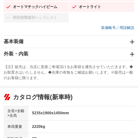
オートマチックハイビーム
オートライト
：装備あり
：装備あり
頸部衝撃緩和ヘッドレスト
：装備なし
装備略号／用語解説
基本装備
エアバッグ：運転席/助手席/サイド
外装・内装
：装備あり
スライドドア
カーナビ：メモリーナビ他
：装備なし
：装備あり
【注】販売は、当店に直接ご来場頂けるお客様を優先させていただきます。◆
お取置きはいたしません。◆在庫の有無をご確認お願いします。※販売は一般
サンルーフ
ABS
TV：フルセグ
：装備あり
：装備あり
：装備あり
のお客様に限ります。
エアコン
Wエアコン
オーディオ：CDまたはCDチェンジャー
：装備あり
：装備なし
：装備あり
リフトアップ
パワーステアリング
カタログ情報(新車時)
ビジュアル
：装備なし
：装備あり
：装備なし
ダウンヒルアシストコントロール
アルミホイール：19インチ
：装備なし
：装備あり
全長×全幅
5235x1900x1450mm
×全高
パワーウィンドウ
盗難防止システム
革シート
ハーフレザーシート
：装備あり
：装備あり
：装備あり
：装備なし
車両重量
2220kg
アイドリングストップ
ドライブレコーダー
キーレス
LEDヘッドランプ
：装備あり
：装備あり
：装備あり
：装備あり