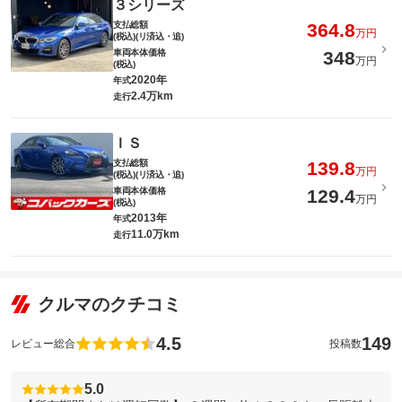
３シリーズ
支払総額
364.8
万円
(税込)(リ済込・追)
車両本体価格
348
万円
(税込)
2020年
年式
2.4万km
走行
ＩＳ
支払総額
139.8
万円
(税込)(リ済込・追)
車両本体価格
129.4
万円
(税込)
2013年
年式
11.0万km
走行
クルマのクチコミ
4.5
149
レビュー総合
投稿数
5.0