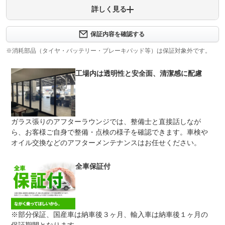
詳しく見る
保証内容について問い合わせる
計11項目
１エンジン機構 ２動力伝達機構 ３ブレーキ機構 ４ス
保証内容を確認する
保証項目
テアリング機構 ５前後アクスル機構 ６電子制御機構
７エアコン機構 ８車外装備品 ９車内装備品 １０乗員
※消耗部品（タイヤ・バッテリー・ブレーキパッド等）は保証対象外です。
保護機構 １１ハイブリッド機構
工場内は透明性と安全面、清潔感に配慮
修理回数
無制限
車両本体価格
●期間内の修理回数に制限はありませんが、累積上限金額
上限金額
は車両価格の５０％が上限です●対象部品の詳細は、別途
規約に定めるとおりとなります。
ガラス張りのアフターラウンジでは、整備士と直接話しなが
ら、お客様ご自身で整備・点検の様子を確認できます。車検や
無し
●１年間までのプランには免責金はございません。●長期有
オイル交換などのアフターメンテナンスはお任せください。
免責金
料プランを選択された方は、２年目以降の修理１回に対し
て、１万円の免責金を申し受けます。●詳しくはスタッフ
までお問い合わせください。
全車保証付
●当店までご連絡ください。ご遠方の方は当店で受付後、
保証修理
お近くのガリバー店舗または修理工場のご案内をいたしま
受付先
すので、お気軽にお申し付けください。
整備付 法定12ヶ月または法定24ヶ月点検整備付
※部分保証、国産車は納車後３ヶ月、輸入車は納車後１ヶ月の
法定整備
※車検なし・車検整備付の場合は法定24ヶ月点検整備付
※商用車は6ヶ月または12ヶ月点検整備付