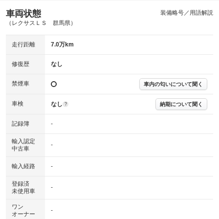
車両状態
装備略号／用語解説
（レクサスＬＳ 群馬県）
走行距離
7.0万km
修復歴
なし
禁煙車
車内の匂いについて聞く
車検
なし
納期について聞く
?
記録簿
-
輸入認定
-
中古車
輸入経路
-
登録済
-
未使用車
ワン
-
オーナー