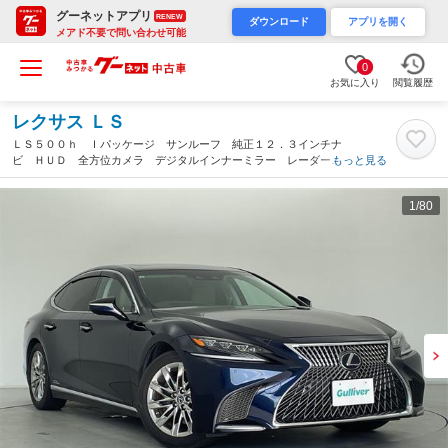
グーネットアプリ
RENEW
ダウンロード
アプリを開く
メアド不要で問い合わせ可能
0
お気に入り
閲覧履歴
レクサス ＬＳ
ＬＳ５００ｈ Ｉパッケージ サンルーフ 純正１２．３インチナ
ビ ＨＵＤ 全方位カメラ デジタルインナーミラー レーダーク
もっと見る
ルーズコントロール レザーシート パワーシート シートヒータ
ーエアシート ビルトインＥＴＣ ドラレコ ＢＳＭ（群馬県）
1
/80