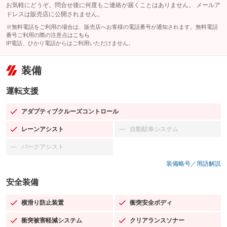
お気軽にどうぞ。問合せ後に何度もご連絡が届くことはありません。 メールア
ドレスは販売店に公開されません。
※無料電話をご利用の場合は、販売店へお客様の電話番号が通知されます。無料電話
番号ご利用の際の注意点は
こちら
IP電話、ひかり電話からはご利用いただけません。
装備
運転支援
アダプティブクルーズコントロール
：装備あり
レーンアシスト
自動駐車システム
：装備あり
：装備なし
パークアシスト
：装備なし
装備略号／用語解説
安全装備
横滑り防止装置
衝突安全ボディ
：装備あり
：装備あり
衝突被害軽減システム
クリアランスソナー
：装備あり
：装備あり