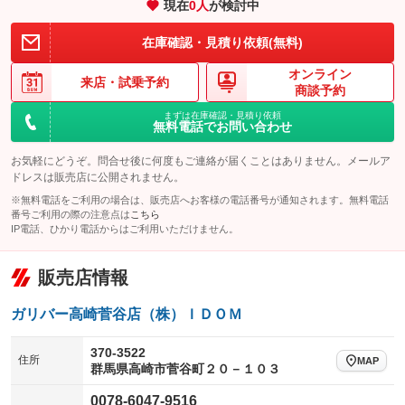
現在
0
人
が検討中
装備略号／用語解説
在庫確認・見積り依頼(無料)
オンライン
来店・
試乗予約
商談予約
まずは在庫確認・見積り依頼
無料電話でお問い合わせ
お気軽にどうぞ。問合せ後に何度もご連絡が届くことはありません。メールア
ドレスは販売店に公開されません。
※無料電話をご利用の場合は、販売店へお客様の電話番号が通知されます。無料電話
番号ご利用の際の注意点は
こちら
IP電話、ひかり電話からはご利用いただけません。
販売店情報
ガリバー高崎菅谷店（株）ＩＤＯＭ
370-3522
住所
MAP
群馬県高崎市菅谷町２０－１０３
0078-6047-9516