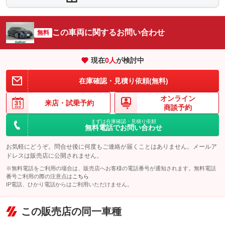
車両本体価
387.4
万円
『ウロコポリッシュ』は専用の溶剤で研磨をし、気になるガラス
格
ウロコを除去します。頑固なウロコにも効果あり。お車の視界と
パック内容
美観をキープする為にお勧めしたい商品です。
この車両に関するお問い合わせ
無料
劣化から守って光沢をキープする『モールコート』。樹脂パーツ
備考
－
の劣化を防止し、ガラス被膜により、白化を予防するなど光り輝
現在
0
人
が検討中
く色をキープするのに効果を発揮します。
パック内容
このパックの見積もり依頼（無料）
シート撥水／室内除菌の『コンフォートガード』はファブリッ
備考
－
在庫確認・見積り依頼(無料)
ク・コンビ・レザーの３パッケージをご用意をしております。シ
ートや天張り、フロアマットを光触媒でコーティングし防汚・撥
オンライン
水効果が期待できる商品です。
来店・
試乗予約
このパックの見積もり依頼（無料）
商談予約
備考
－
まずは在庫確認・見積り依頼
無料電話でお問い合わせ
このパックの見積もり依頼（無料）
お気軽にどうぞ。問合せ後に何度もご連絡が届くことはありません。メールア
ドレスは販売店に公開されません。
※無料電話をご利用の場合は、販売店へお客様の電話番号が通知されます。無料電話
番号ご利用の際の注意点は
こちら
IP電話、ひかり電話からはご利用いただけません。
この販売店の同一車種