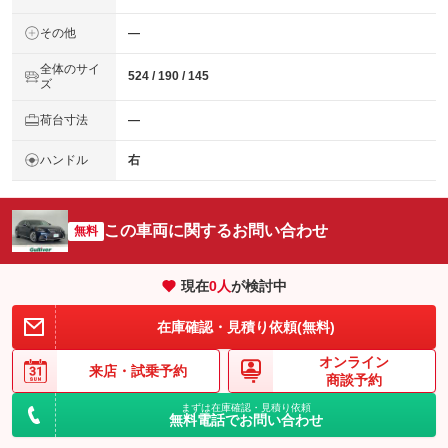
その他
―
全体のサイ
524 / 190 / 145
ズ
荷台寸法
―
ハンドル
右
この車両に関するお問い合わせ
無料
現在
0
人
が検討中
在庫確認・見積り依頼(無料)
オンライン
来店・
試乗予約
商談予約
まずは在庫確認・見積り依頼
無料電話でお問い合わせ