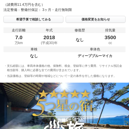
（諸費用11.4万円を含む）
法定整備：
整備付
保証：
3ヶ月・走行無制限
希望予算で相談してみる
価格変更をお知らせ
走行距離
年式
修復歴
排気量
7.0
2018
3500
なし
万km
(平成30)年
cc
車検
車体色
なし
ディープブルーマイカ
支払総額には、車両本体価格の他、保険料、税金、登録等に伴う費用、リサイクル預託金
相当額等、購入時に必要な全ての費用が含まれています。
当該価格は、登録等の時期や地域などについて一定の条件を付した価格になります。