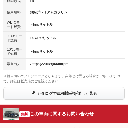
USB入力端子
Bluetooth接続
駆動形式
FR
HID(キセノンライト)
ポータブルナビ
：装備あり
：装備あり
：装備なし
：装備なし
100V電源
クリーンディーゼル
バックカメラ
ETC2.0
使用燃料
無鉛プレミアムガソリン
：装備なし
：装備なし
：装備あり
：装備あり
センターデフロック
エアロ
スマートキー
：装備なし
WLTCモ
：装備なし
：装備あり
－km/リットル
ード燃費
レンタカーアップ
展示・試乗車
ローダウン
ランフラットタイヤ
：装備なし
：装備なし
：装備なし
：装備なし
JC08モー
16.4km/リットル
ド燃費
電動格納ミラー
パワーシート
3列シート
：装備あり
：装備あり
：装備なし
10/15モー
装備略号／用語解説
－km/リットル
ベンチシート
フルフラットシート
ド燃費
：装備なし
：装備なし
チップアップシート
オットマン
：装備なし
：装備なし
最高出力
299ps(220kW)/6600rpm
電動格納サードシート
シートヒーター
：装備なし
：装備あり
※新車時のカタログデータとなります。実際とは異なる場合がございますの
で、詳細は販売店にご確認ください。
ウォークスルー
後席モニター
：装備なし
：装備なし
電動リアゲート
フロントカメラ
カタログで車種情報を詳しく見る
：装備なし
：装備なし
シートエアコン
全周囲カメラ
：装備あり
：装備あり
サイドカメラ
ルーフレール
この車両に関するお問い合わせ
：装備なし
無料
：装備なし
エアサスペンション
ヘッドライトウォッシャー
：装備なし
：装備なし