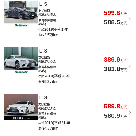
ＬＳ
支払総額
599.8
万円
(税込)(リ済込)
車両本体価格
588.5
万円
(税込)
2019(令和1)年
年式
3.5万km
走行
ＬＳ
支払総額
389.9
万円
(税込)(リ済込)
車両本体価格
381.8
万円
(税込)
2018(平成30)年
年式
9.2万km
走行
ＬＳ
支払総額
589.8
万円
(税込)(リ済込)
車両本体価格
580.9
万円
(税込)
2019(平成31)年
年式
4.3万km
走行