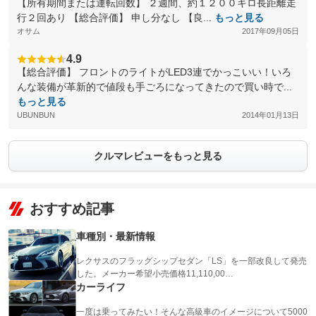
【所有期間または運転回数】 ２週間、約１２００キロ長距離走
行２回あり 【総合評価】 申し分なし 【良...
もっと見る
オサム
2017年09月05日
4.9
【総合評価】 フロントのライトがLED3連でかっこいい！いろ
んな装備が革新的で値段も手ごろになってきたので買い時で...
もっと見る
UBUNBUN
2014年01月13日
クルマレビューをもっと見る
おすすめ記事
車種別・最新情報
レクサスのフラッグシップセダン「LS」を一部改良して発売
した。メーカー希望小売価格11,110,00…
カーライフ
一度は乗ってみたい！そんな高級車のイメージについて5000