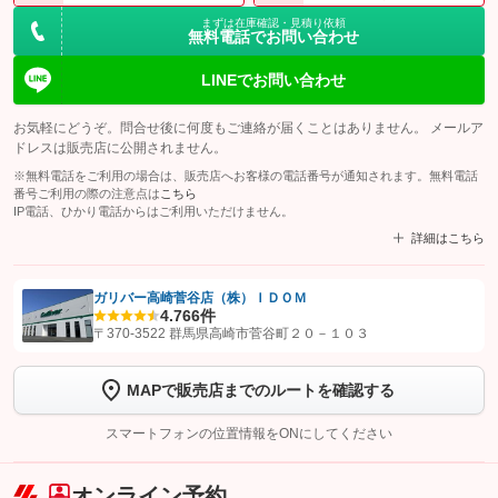
まずは在庫確認・見積り依頼
無料電話でお問い合わせ
LINEでお問い合わせ
お気軽にどうぞ。問合せ後に何度もご連絡が届くことはありません。 メールア
ドレスは販売店に公開されません。
※無料電話をご利用の場合は、販売店へお客様の電話番号が通知されます。無料電話
番号ご利用の際の注意点は
こちら
IP電話、ひかり電話からはご利用いただけません。
詳細はこちら
ガリバー高崎菅谷店（株）ＩＤＯＭ
4.7
66件
【STEP1】
認証画面でグーネットを友だち追加してから「許可する」ボタンを押
〒370-3522 群馬県高崎市菅谷町２０－１０３
します
MAPで販売店までのルートを確認する
【STEP2】
トーク画面で
ボタンをタップして問い合わせを
完了してください。
スマートフォンの位置情報をONにしてください
こちら
オンライン予約