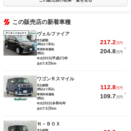
この販売店の在庫一覧を見る
この販売店の新着車種
ヴェルファイア
グーネットセレクト
支払総額
217.2
万円
(税込)(リ済込)
車両本体価格
204.8
万円
(税込)
2015(平成27)年
年式
7.8万km
走行
ワゴンＲスマイル
支払総額
112.8
万円
(税込)(リ済込)
車両本体価格
109.7
万円
(税込)
2022(令和4)年
年式
7.5万km
走行
Ｎ－ＢＯＸ
支払総額