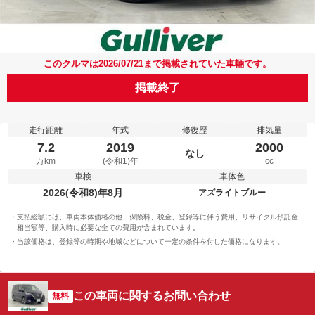
このクルマは2026/07/21まで掲載されていた車輛です。
掲載終了
走行距離
年式
修復歴
排気量
7.2
2019
2000
なし
万km
(令和1)年
cc
車検
車体色
2026(令和8)年8月
アズライトブルー
支払総額には、車両本体価格の他、保険料、税金、登録等に伴う費用、リサイクル預託金
相当額等、購入時に必要な全ての費用が含まれています。
当該価格は、登録等の時期や地域などについて一定の条件を付した価格になります。
この車両に関するお問い合わせ
無料