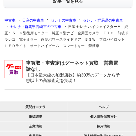
記事一覧を見る
中古車
日産の中古車
セレナの中古車
セレナ・群馬県の中古車
セレナ・群馬県高崎市の中古車
日産 セレナ ハイウェイスターＶ 純
正１５．６型後席モニター 純正９型ナビ 全周囲カメラ ＥＴＣ 前後ド
ラレコ 電子ミラー 両側パワースライドドア ＢＳＷ プロパイロット
ＬＥＤライト オートハイビーム スマートキー 禁煙車
車買取・車査定はグーネット買取 営業電
話なし
【日本最大級の加盟店数】約30万のデータから予
想以上の高額査定を実現！
質問はコチラ
ヘルプ
推奨環境
個人情報保護方針
企業情報
採用情報