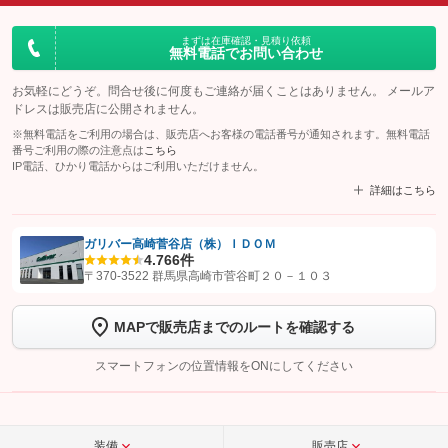
まずは在庫確認・見積り依頼
無料電話でお問い合わせ
お気軽にどうぞ。問合せ後に何度もご連絡が届くことはありません。 メールア
ドレスは販売店に公開されません。
※無料電話をご利用の場合は、販売店へお客様の電話番号が通知されます。無料電話
番号ご利用の際の注意点は
こちら
IP電話、ひかり電話からはご利用いただけません。
詳細はこちら
ガリバー高崎菅谷店（株）ＩＤＯＭ
4.7
66件
【STEP1】
認証画面でグーネットを友だち追加してから「許可する」ボタンを押
〒370-3522 群馬県高崎市菅谷町２０－１０３
します
MAPで販売店までのルートを確認する
【STEP2】
トーク画面で
ボタンをタップして問い合わせを
完了してください。
スマートフォンの位置情報をONにしてください
こちら
装備
販売店