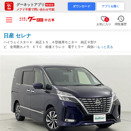
グーネットアプリ
RENEW
ダウンロード
アプリを開く
メアド不要で問い合わせ可能
0
お気に入り
閲覧履歴
日産 セレナ
ハイウェイスターＶ 純正１５．６型後席モニター 純正９型ナ
ビ 全周囲カメラ ＥＴＣ 前後ドラレコ 電子ミラー 両側パワ
もっと見る
ースライドドア ＢＳＷ プロパイロット ＬＥＤライト オート
ハイビーム スマートキー 禁煙車（群馬県）