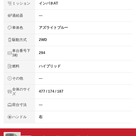
ミッション
インパネAT
過給器
―
車体色
アズライトブルー
駆動方式
2WD
車台番号下
294
3桁
燃料
ハイブリッド
その他
―
全体のサイ
477 / 174 / 187
ズ
荷台寸法
―
ハンドル
右