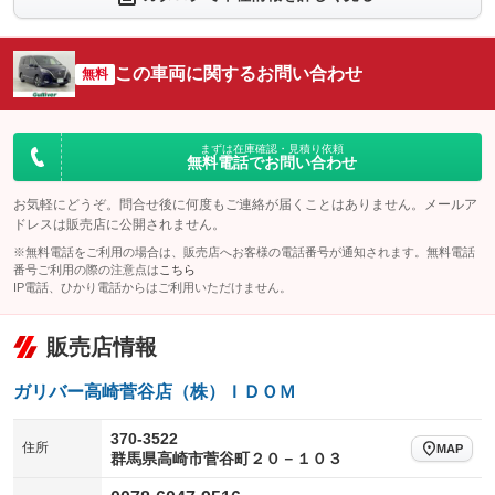
：装備なし
：装備あり
シートエアコン
全周囲カメラ
：装備なし
：装備あり
この車両に関するお問い合わせ
サイドカメラ
無料
ルーフレール
：装備あり
：装備なし
エアサスペンション
ヘッドライトウォッシャー
：装備なし
：装備なし
装備略号／用語解説
まずは在庫確認・見積り依頼
無料電話でお問い合わせ
お気軽にどうぞ。問合せ後に何度もご連絡が届くことはありません。メールア
ドレスは販売店に公開されません。
※無料電話をご利用の場合は、販売店へお客様の電話番号が通知されます。無料電話
番号ご利用の際の注意点は
こちら
IP電話、ひかり電話からはご利用いただけません。
販売店情報
ガリバー高崎菅谷店（株）ＩＤＯＭ
370-3522
住所
MAP
群馬県高崎市菅谷町２０－１０３