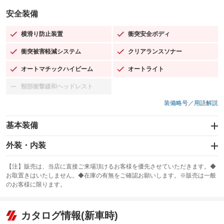
安全装備
横滑り防止装置
衝突安全ボディ
：装備あり
：装備あり
衝突被害軽減システム
クリアランスソナー
：装備あり
：装備あり
オートマチックハイビーム
オートライト
：装備あり
：装備あり
頸部衝撃緩和ヘッドレスト
：装備なし
装備略号／用語解説
基本装備
エアバッグ：運転席/助手席/サイド
外装・内装
：装備あり
スライドドア：両面電動
カーナビ：SDナビ
：装備あり
：装備あり
【注】販売は、当店に直接ご来場頂けるお客様を優先させていただきます。◆
お取置きはいたしません。◆在庫の有無をご確認お願いします。※販売は一般
サンルーフ
ABS
TV：フルセグ
：装備なし
：装備あり
：装備あり
のお客様に限ります。
エアコン
Wエアコン
オーディオ：CDまたはCDチェンジャー／ミュージックプレイヤー接続
：装備あり
：装備あり
：装備あり
可
リフトアップ
パワーステアリング
カタログ情報(新車時)
：装備なし
：装備あり
ビジュアル
：装備なし