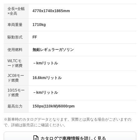
ダウンヒルアシストコントロール
：装備なし
アルミホイール：16インチ
全長×全幅
：装備あり
4770x1740x1865mm
×全高
パワーウィンドウ
盗難防止システム
：装備あり
：装備あり
革シート
ハーフレザーシート
：装備なし
：装備なし
車両重量
1710kg
アイドリングストップ
ドライブレコーダー
：装備あり
：装備あり
キーレス
LEDヘッドランプ
：装備あり
：装備あり
USB入力端子
Bluetooth接続
駆動形式
FF
：装備あり
：装備あり
HID(キセノンライト)
ポータブルナビ
：装備なし
：装備なし
100V電源
クリーンディーゼル
使用燃料
無鉛レギュラーガソリン
：装備なし
：装備なし
バックカメラ
ETC
：装備あり
：装備なし
センターデフロック
：装備なし
WLTCモ
エアロ
スマートキー
－km/リットル
：装備なし
：装備あり
ード燃費
レンタカーアップ
展示・試乗車
：装備なし
：装備なし
ローダウン
ランフラットタイヤ
：装備なし
：装備なし
JC08モー
16.6km/リットル
ド燃費
電動格納ミラー
：装備あり
パワーシート
3列シート
：装備なし
：装備あり
10/15モー
装備略号／用語解説
－km/リットル
ド燃費
ベンチシート
フルフラットシート
：装備なし
：装備なし
チップアップシート
オットマン
最高出力
150ps(110kW)/6000rpm
：装備なし
：装備なし
電動格納サードシート
シートヒーター
：装備なし
：装備なし
※新車時のカタログデータとなります。実際とは異なる場合がございますの
で、詳細は販売店にご確認ください。
ウォークスルー
後席モニター
：装備なし
：装備あり
カタログで車種情報を詳しく見る
電動リアゲート
フロントカメラ