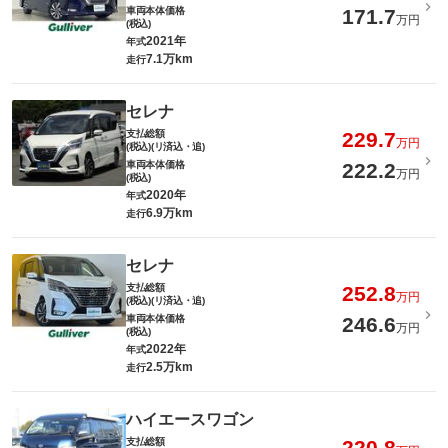
車両本体価格
171.7
万円
(税込)
2021年
年式
7.1万km
走行
セレナ
支払総額
229.7
万円
(税込)(リ済込・追)
車両本体価格
222.2
万円
(税込)
2020年
年式
6.9万km
走行
セレナ
支払総額
252.8
万円
(税込)(リ済込・追)
車両本体価格
246.6
万円
(税込)
2022年
年式
2.5万km
走行
ハイエースワゴン
支払総額
220.8