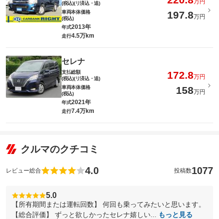
万円
(税込)(リ済込・追)
車両本体価格
197.8
万円
(税込)
2013年
年式
4.5万km
走行
セレナ
支払総額
172.8
万円
(税込)(リ済込・追)
車両本体価格
158
万円
(税込)
2021年
年式
7.4万km
走行
クルマのクチコミ
4.0
1077
レビュー総合
投稿数
5.0
【所有期間または運転回数】 何回も乗ってみたいと思います。
【総合評価】 ずっと欲しかったセレナ嬉しい...
もっと見る