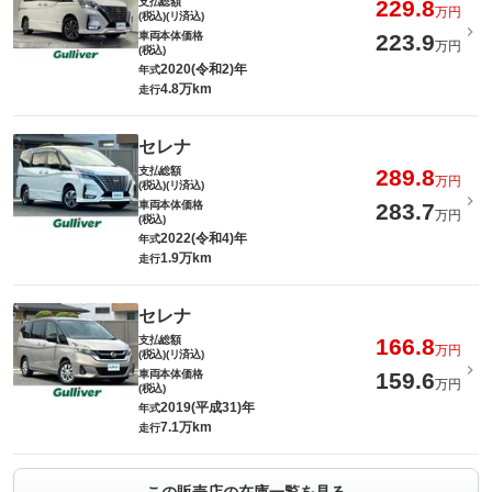
支払総額
229.8
万円
(税込)(リ済込)
車両本体価格
223.9
万円
(税込)
2020(令和2)年
年式
4.8万km
走行
セレナ
支払総額
289.8
万円
(税込)(リ済込)
車両本体価格
283.7
万円
(税込)
2022(令和4)年
年式
1.9万km
走行
セレナ
支払総額
166.8
万円
(税込)(リ済込)
車両本体価格
159.6
万円
(税込)
2019(平成31)年
年式
7.1万km
走行