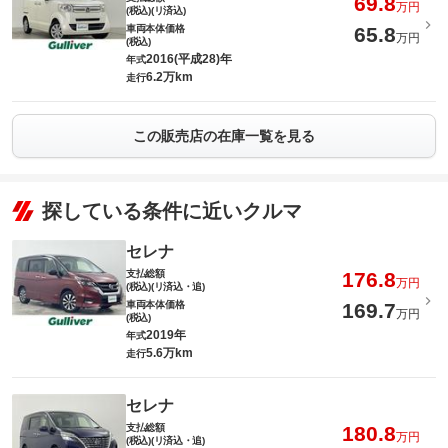
69.8
万円
(税込)(リ済込)
車両本体価格
65.8
万円
(税込)
2016(平成28)年
年式
6.2万km
走行
この販売店の在庫一覧を見る
探している条件に近いクルマ
セレナ
支払総額
176.8
万円
(税込)(リ済込・追)
車両本体価格
169.7
万円
(税込)
2019年
年式
5.6万km
走行
セレナ
支払総額
180.8
万円
(税込)(リ済込・追)