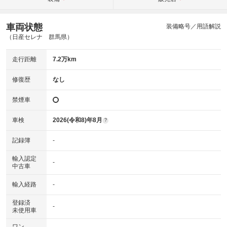
車両状態
装備略号／用語解説
（日産セレナ 群馬県）
走行距離
7.2万km
修復歴
なし
禁煙車
車検
2026(令和8)年8月
?
記録簿
-
輸入認定
-
中古車
輸入経路
-
登録済
-
未使用車
ワン