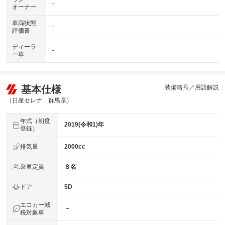
-
オーナー
車両状態
-
評価書
ディーラ
-
ー車
基本仕様
装備略号／用語解説
（日産セレナ 群馬県）
年式（初度
2019(令和1)年
登録）
排気量
2000cc
乗車定員
８名
ドア
5D
エコカー減
－
税対象車