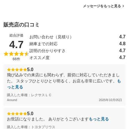
メッセージをもっと見る
販売店の口コミ
総合評価
4.7
お問い合わせ（見積り）
（5点満点中）
4.7
4.8
納車までの対応
4.7
説明の分かりやすさ
4.7
オススメ度
66件
5.0
飛び込みでの来店にも関わらず、親切に対応していただきまし
た。 スタッフひとりひとり明るく、お店も非常に広いです。
も
っと見る
購入した車種：レクサスＬＣ
Around
2025年10月05日
5.0
お世話になりました。 ありがとうございます
もっと見る
購入した車種：トヨタプリウス