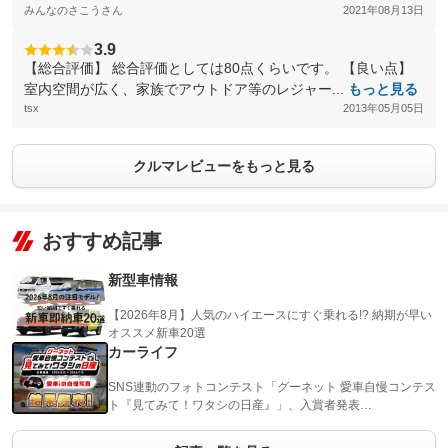
みんなのさこうさん
2021年08月13日
3.9
【総合評価】 総合評価としては80点くらいです。 【良い点】
室内空間が広く、家族でアウトドア等のレジャー...
もっと見る
tsx
2013年05月05日
クルマレビューをもっと見る
おすすめ記事
新型車情報
【2026年8月】人気のハイエースにすぐ乗れる!? 納期が早い
オススメ新車20選
カーライフ
SNS連動のフォトコンテスト「グーネット 愛車自慢コンテス
ト『見てみて！ワタシの日産』」、入賞者発表…