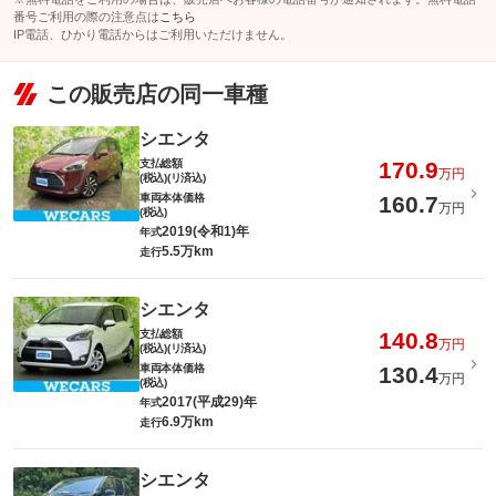
番号ご利用の際の注意点は
こちら
IP電話、ひかり電話からはご利用いただけません。
この販売店の同一車種
シエンタ
支払総額
170.9
万円
(税込)(リ済込)
車両本体価格
160.7
万円
(税込)
2019(令和1)年
年式
5.5万km
走行
シエンタ
支払総額
140.8
万円
(税込)(リ済込)
車両本体価格
130.4
万円
(税込)
2017(平成29)年
年式
6.9万km
走行
シエンタ