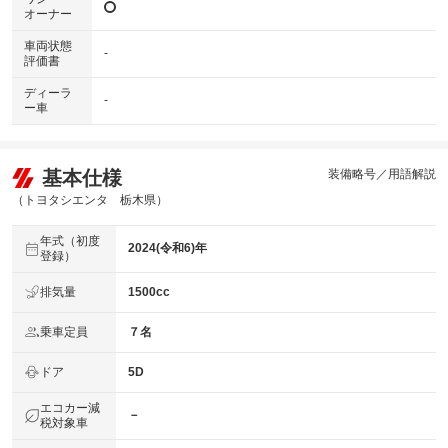
オーナー
車両状態
-
評価書
ディーラ
-
ー車
基本仕様
装備略号／用語解説
（トヨタシエンタ 栃木県）
年式（初度
2024(令和6)年
登録）
排気量
1500cc
乗車定員
７名
ドア
5D
エコカー減
－
税対象車