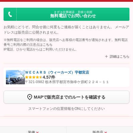
まずは在庫確認・見積り依頼
無料電話でお問い合わせ
お気軽にどうぞ。問合せ後に何度もご連絡が届くことはありません。 メールア
ドレスは販売店に公開されません。
※無料電話をご利用の場合は、販売店へお客様の電話番号が通知されます。無料電話
番号ご利用の際の注意点は
こちら
IP電話、ひかり電話からはご利用いただけません。
詳細はこちら
ＷＥＣＡＲＳ（ウィーカーズ）宇都宮店
4.5
7件
【STEP1】
認証画面でグーネットを友だち追加してから「許可する」ボタンを押
〒321-0982 栃木県宇都宮市御幸ケ原町２２４－１１
します
MAPで販売店までのルートを確認する
【STEP2】
トーク画面で
ボタンをタップして問い合わせを
完了してください。
スマートフォンの位置情報をONにしてください
こちら
装備
販売店