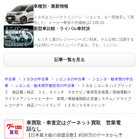
車種別・最新情報
トヨタはコンパクトミニバン「シエンタ」を一部改良して発
売した。メーカー希望小売価格は2,146,10…
新型車比較・ライバル車対決
もうすぐ夏のレジャーシーズン到来。そんな時に活躍する
のは3列シートのミニバンである。でも、ミニバン…
記事一覧を見る
中古車
トヨタの中古車
シエンタの中古車
シエンタ・栃木県の中古
車
シエンタ・栃木県宇都宮市の中古車
トヨタ シエンタ ハイブリッド
Ｚ 保証書／純正 １１．６インチ ＳＤナビ／衝突安全装置／両側電動ス
ライドドア／シートヒーター 前席／車線逸脱防止支援システム／ドライブ
レコーダー 純正／ヘッドランプ ＬＥＤ／ＵＳＢジャック
車買取・車査定はグーネット買取 営業電
話なし
【日本最大級の加盟店数】約30万のデータから予