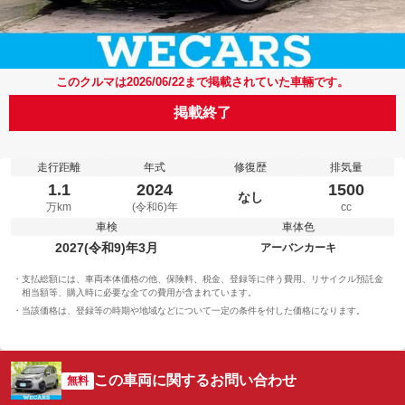
このクルマは2026/06/22まで掲載されていた車輛です。
掲載終了
走行距離
年式
修復歴
排気量
1.1
2024
1500
なし
万km
(令和6)年
cc
車検
車体色
2027(令和9)年3月
アーバンカーキ
支払総額には、車両本体価格の他、保険料、税金、登録等に伴う費用、リサイクル預託金
相当額等、購入時に必要な全ての費用が含まれています。
当該価格は、登録等の時期や地域などについて一定の条件を付した価格になります。
この車両に関するお問い合わせ
無料