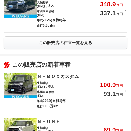
支払総額
348.9
万円
(税込)(リ済込)
車両本体価格
337.1
万円
(税込)
2026(令和8)年
年式
0.3万km
走行
この販売店の在庫一覧を見る
この販売店の新着車種
Ｎ－ＢＯＸカスタム
支払総額
100.9
万円
(税込)(リ済込)
車両本体価格
93.1
万円
(税込)
2019(令和1)年
年式
10.3万km
走行
Ｎ－ＯＮＥ
支払総額
69.9
万円