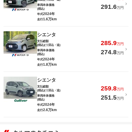
車両本体価格
291.6
万円
(税込)
2024年
年式
1.6万km
走行
シエンタ
支払総額
285.9
万円
(税込)(リ済込・追)
車両本体価格
274.8
万円
(税込)
2024年
年式
1.8万km
走行
シエンタ
支払総額
259.8
万円
(税込)(リ済込・追)
車両本体価格
251.5
万円
(税込)
2024年
年式
2.6万km
走行