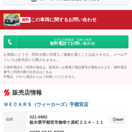
シートエアコン
全周囲カメラ
：装備なし
：装備なし
サイドカメラ
ルーフレール
この車両に関するお問い合わせ
：装備なし
無料
：装備なし
エアサスペンション
ヘッドライトウォッシャー
：装備なし
：装備なし
装備略号／用語解説
まずは在庫確認・見積り依頼
無料電話でお問い合わせ
お気軽にどうぞ。問合せ後に何度もご連絡が届くことはありません。メールア
ドレスは販売店に公開されません。
※無料電話をご利用の場合は、販売店へお客様の電話番号が通知されます。無料電話
番号ご利用の際の注意点は
こちら
IP電話、ひかり電話からはご利用いただけません。
販売店情報
ＷＥＣＡＲＳ（ウィーカーズ）宇都宮店
321-0982
住所
MAP
栃木県宇都宮市御幸ケ原町２２４－１１