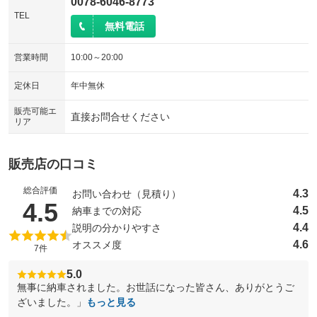
0078-6046-8773
TEL
無料電話
営業時間
10:00～20:00
定休日
年中無休
販売可能エ
直接お問合せください
リア
販売店の口コミ
総合評価
4.3
お問い合わせ（見積り）
（5点満点中）
4.5
4.5
納車までの対応
4.4
説明の分かりやすさ
4.6
オススメ度
7件
5.0
無事に納車されました。お世話になった皆さん、ありがとうご
ざいました。」
もっと見る