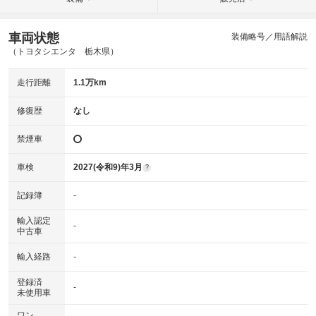
車両状態
装備略号／用語解説
（トヨタシエンタ 栃木県）
走行距離
1.1万km
修復歴
なし
禁煙車
車検
2027(令和9)年3月
?
記録簿
-
輸入認定
-
中古車
輸入経路
-
登録済
-
未使用車
ワン