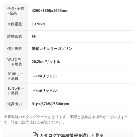
ダウンヒルアシストコントロール
アルミホイール
：装備なし
：装備なし
全長×全幅
4260x1695x1695mm
×全高
パワーウィンドウ
盗難防止システム
革シート
ハーフレザーシート
：装備あり
：装備あり
：装備なし
：装備なし
車両重量
1370kg
アイドリングストップ
ドライブレコーダー
キーレス
LEDヘッドランプ
：装備あり
：装備あり
：装備あり
：装備あり
USB入力端子
Bluetooth接続
駆動形式
FF
HID(キセノンライト)
ポータブルナビ
：装備なし
：装備あり
：装備なし
：装備なし
100V電源
クリーンディーゼル
バックカメラ
ETC2.0
使用燃料
無鉛レギュラーガソリン
：装備なし
：装備なし
：装備あり
：装備あり
センターデフロック
エアロ
スマートキー
：装備なし
WLTCモ
：装備なし
：装備なし
28.2km/リットル
ード燃費
レンタカーアップ
展示・試乗車
ローダウン
ランフラットタイヤ
：装備なし
：装備なし
：装備なし
：装備なし
JC08モー
－km/リットル
ド燃費
電動格納ミラー
パワーシート
3列シート
：装備あり
：装備なし
：装備なし
10/15モー
装備略号／用語解説
－km/リットル
ベンチシート
フルフラットシート
ド燃費
：装備なし
：装備なし
チップアップシート
オットマン
：装備なし
：装備なし
最高出力
91ps(67kW)/5500rpm
電動格納サードシート
シートヒーター
：装備なし
：装備あり
※新車時のカタログデータとなります。実際とは異なる場合がございますの
で、詳細は販売店にご確認ください。
ウォークスルー
後席モニター
：装備なし
：装備なし
電動リアゲート
フロントカメラ
カタログで車種情報を詳しく見る
：装備なし
：装備なし