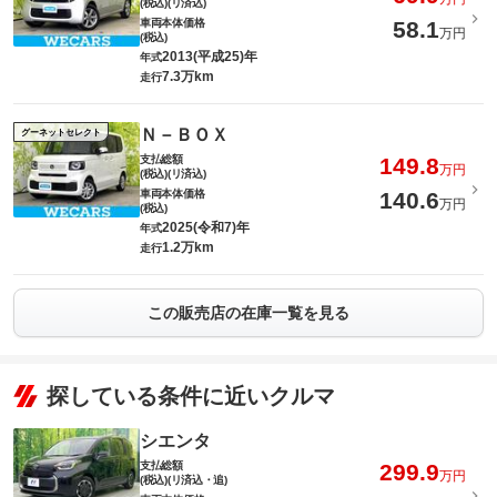
(税込)(リ済込)
車両本体価格
58.1
万円
(税込)
2013(平成25)年
年式
7.3万km
走行
Ｎ－ＢＯＸ
グーネットセレクト
支払総額
149.8
万円
(税込)(リ済込)
車両本体価格
140.6
万円
(税込)
2025(令和7)年
年式
1.2万km
走行
この販売店の在庫一覧を見る
探している条件に近いクルマ
シエンタ
支払総額
299.9
万円
(税込)(リ済込・追)