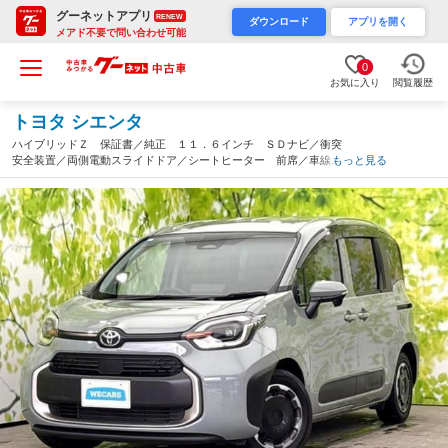
グーネットアプリ
RENEW
ダウンロード
アプリを開く
メアド不要で問い合わせ可能
0
お気に入り
閲覧履歴
トヨタ シエンタ
ハイブリッドＺ 保証書／純正 １１．６インチ ＳＤナビ／衝突
安全装置／両側電動スライドドア／シートヒーター 前席／車線逸
もっと見る
脱防止支援システム／ドライブレコーダー 純正／ヘッドランプ
ＬＥＤ／ＵＳＢジャック（栃木県）