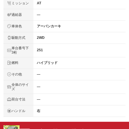
ミッション
AT
過給器
―
車体色
アーバンカーキ
駆動方式
2WD
車台番号下
251
3桁
燃料
ハイブリッド
その他
―
全体のサイ
―
ズ
荷台寸法
―
ハンドル
右