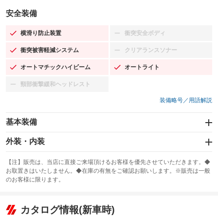
安全装備
横滑り防止装置
衝突安全ボディ
：装備あり
：装備なし
衝突被害軽減システム
クリアランスソナー
：装備あり
：装備なし
オートマチックハイビーム
オートライト
：装備あり
：装備あり
頸部衝撃緩和ヘッドレスト
：装備なし
装備略号／用語解説
基本装備
エアバッグ：運転席/助手席/サイド
外装・内装
：装備あり
スライドドア：両面電動
カーナビ：SDナビ
：装備あり
：装備あり
【注】販売は、当店に直接ご来場頂けるお客様を優先させていただきます。◆
お取置きはいたしません。◆在庫の有無をご確認お願いします。※販売は一般
サンルーフ
ABS
TV：フルセグ
：装備なし
：装備あり
：装備あり
のお客様に限ります。
エアコン
Wエアコン
オーディオ
：装備あり
：装備なし
：装備なし
リフトアップ
パワーステアリング
カタログ情報(新車時)
ビジュアル
：装備なし
：装備あり
：装備なし