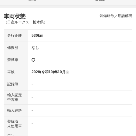
車両状態
装備略号／用語解説
（日産ルークス 栃木県）
走行距離
530km
修復歴
なし
禁煙車
車検
2028(令和10)年10月
?
記録簿
-
輸入認定
-
中古車
輸入経路
-
登録済
-
未使用車
ワン