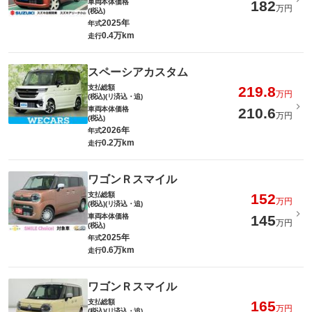
車両本体価格
182
万円
(税込)
2025年
年式
0.4万km
走行
スペーシアカスタム
支払総額
219.8
万円
(税込)(リ済込・追)
車両本体価格
210.6
万円
(税込)
2026年
年式
0.2万km
走行
ワゴンＲスマイル
支払総額
152
万円
(税込)(リ済込・追)
車両本体価格
145
万円
(税込)
2025年
年式
0.6万km
走行
ワゴンＲスマイル
支払総額
165
万円
(税込)(リ済込・追)