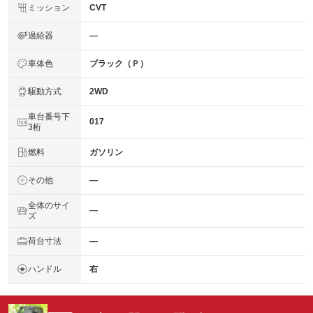
ミッション
CVT
過給器
―
車体色
ブラック（Ｐ）
駆動方式
2WD
車台番号下
017
3桁
燃料
ガソリン
その他
―
全体のサイ
―
ズ
荷台寸法
―
ハンドル
右