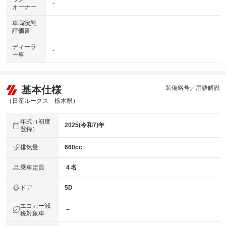
-
オーナー
車両状態
-
評価書
ディーラ
-
ー車
基本仕様
装備略号／用語解説
（日産ルークス 栃木県）
年式（初度
2025(令和7)年
登録）
排気量
660cc
乗車定員
４名
ドア
5D
エコカー減
－
税対象車