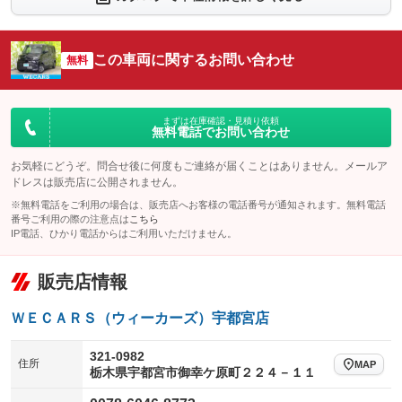
シートエアコン
全周囲カメラ
：装備なし
：装備あり
サイドカメラ
ルーフレール
この車両に関するお問い合わせ
：装備なし
無料
：装備なし
エアサスペンション
ヘッドライトウォッシャー
：装備なし
：装備なし
装備略号／用語解説
まずは在庫確認・見積り依頼
無料電話でお問い合わせ
お気軽にどうぞ。問合せ後に何度もご連絡が届くことはありません。メールア
ドレスは販売店に公開されません。
※無料電話をご利用の場合は、販売店へお客様の電話番号が通知されます。無料電話
番号ご利用の際の注意点は
こちら
IP電話、ひかり電話からはご利用いただけません。
販売店情報
ＷＥＣＡＲＳ（ウィーカーズ）宇都宮店
321-0982
住所
MAP
栃木県宇都宮市御幸ケ原町２２４－１１