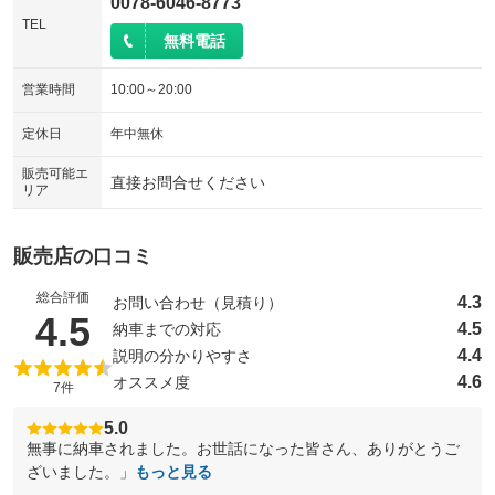
0078-6046-8773
TEL
無料電話
営業時間
10:00～20:00
定休日
年中無休
販売可能エ
直接お問合せください
リア
販売店の口コミ
総合評価
4.3
お問い合わせ（見積り）
（5点満点中）
4.5
4.5
納車までの対応
4.4
説明の分かりやすさ
4.6
オススメ度
7件
5.0
無事に納車されました。お世話になった皆さん、ありがとうご
ざいました。」
もっと見る