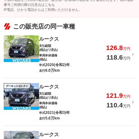
番号ご利用の際の注意点は
こちら
IP電話、ひかり電話からはご利用いただけません。
この販売店の同一車種
ルークス
支払総額
126.8
万円
(税込)(リ済込)
車両本体価格
118.6
万円
(税込)
2020(令和2)年
年式
6.0万km
走行
ルークス
グーネットセレクト
支払総額
121.9
万円
(税込)(リ済込)
車両本体価格
110.4
万円
(税込)
2021(令和3)年
年式
5.6万km
走行
ルークス