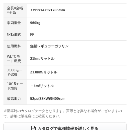
ダウンヒルアシストコントロール
アルミホイール
：装備なし
：装備なし
全長×全幅
3395x1475x1785mm
×全高
パワーウィンドウ
盗難防止システム
革シート
ハーフレザーシート
：装備あり
：装備あり
：装備なし
：装備なし
車両重量
960kg
アイドリングストップ
ドライブレコーダー
キーレス
LEDヘッドランプ
：装備あり
：装備あり
：装備あり
：装備あり
USB入力端子
Bluetooth接続
駆動形式
FF
HID(キセノンライト)
ポータブルナビ
：装備なし
：装備あり
：装備なし
：装備なし
100V電源
クリーンディーゼル
バックカメラ
ETC2.0
使用燃料
無鉛レギュラーガソリン
：装備なし
：装備なし
：装備なし
：装備あり
センターデフロック
エアロ
スマートキー
：装備なし
WLTCモ
：装備なし
：装備なし
21km/リットル
ード燃費
レンタカーアップ
展示・試乗車
ローダウン
ランフラットタイヤ
：装備なし
：装備なし
：装備なし
：装備なし
JC08モー
23.8km/リットル
ド燃費
電動格納ミラー
パワーシート
3列シート
：装備あり
：装備なし
：装備なし
10/15モー
装備略号／用語解説
－km/リットル
ベンチシート
フルフラットシート
ド燃費
：装備なし
：装備なし
チップアップシート
オットマン
：装備なし
：装備なし
最高出力
52ps(38kW)/6400rpm
電動格納サードシート
シートヒーター
：装備なし
：装備なし
※新車時のカタログデータとなります。実際とは異なる場合がございますの
で、詳細は販売店にご確認ください。
ウォークスルー
後席モニター
：装備なし
：装備なし
電動リアゲート
フロントカメラ
カタログで車種情報を詳しく見る
：装備なし
：装備なし