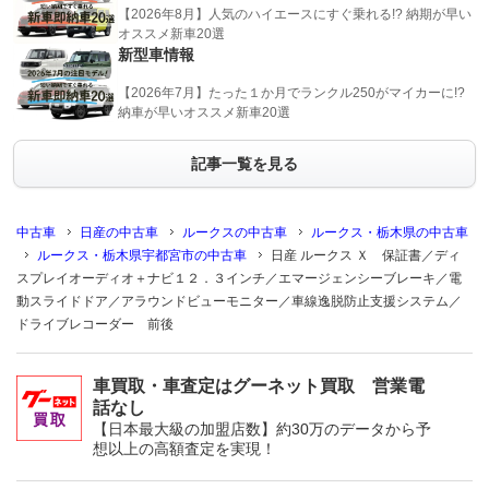
【2026年8月】人気のハイエースにすぐ乗れる!? 納期が早い
オススメ新車20選
新型車情報
【2026年7月】たった１か月でランクル250がマイカーに!?
納車が早いオススメ新車20選
記事一覧を見る
中古車
日産の中古車
ルークスの中古車
ルークス・栃木県の中古車
ルークス・栃木県宇都宮市の中古車
日産 ルークス Ｘ 保証書／ディ
スプレイオーディオ＋ナビ１２．３インチ／エマージェンシーブレーキ／電
動スライドドア／アラウンドビューモニター／車線逸脱防止支援システム／
ドライブレコーダー 前後
車買取・車査定はグーネット買取 営業電
話なし
【日本最大級の加盟店数】約30万のデータから予
想以上の高額査定を実現！