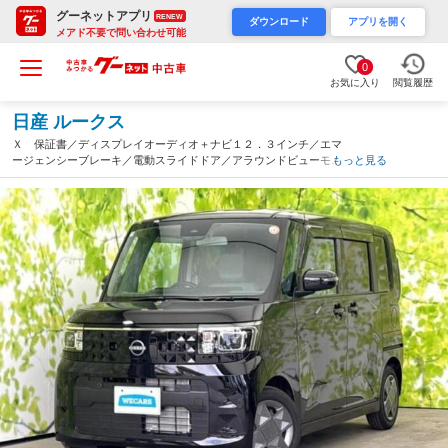
グーネットアプリ
RENEW
ダウンロード
アプリを開く
メアド不要で問い合わせ可能
0
お気に入り
閲覧履歴
日産 ルークス
Ｘ 保証書／ディスプレイオーディオ＋ナビ１２．３インチ／エマ
ージェンシーブレーキ／電動スライドドア／アラウンドビューモニ
もっと見る
ター／車線逸脱防止支援システム／ドライブレコーダー 前後（栃
木県）