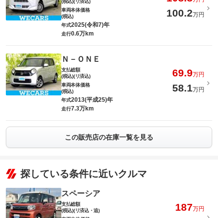
(税込)(リ済込)
車両本体価格
100.2
万円
(税込)
2025(令和7)年
年式
0.6万km
走行
Ｎ－ＯＮＥ
支払総額
69.9
万円
(税込)(リ済込)
車両本体価格
58.1
万円
(税込)
2013(平成25)年
年式
7.3万km
走行
この販売店の在庫一覧を見る
探している条件に近いクルマ
スペーシア
支払総額
187
万円
(税込)(リ済込・追)