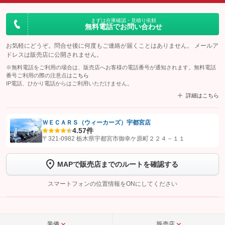
まずは在庫確認・見積り依頼
無料電話でお問い合わせ
お気軽にどうぞ。問合せ後に何度もご連絡が届くことはありません。 メールア
ドレスは販売店に公開されません。
※無料電話をご利用の場合は、販売店へお客様の電話番号が通知されます。無料電話
番号ご利用の際の注意点は
こちら
IP電話、ひかり電話からはご利用いただけません。
詳細はこちら
ＷＥＣＡＲＳ（ウィーカーズ）宇都宮店
4.5
7件
【STEP1】
認証画面でグーネットを友だち追加してから「許可する」ボタンを押
〒321-0982 栃木県宇都宮市御幸ケ原町２２４－１１
します
MAPで販売店までのルートを確認する
【STEP2】
トーク画面で
ボタンをタップして問い合わせを
完了してください。
スマートフォンの位置情報をONにしてください
こちら
装備
販売店