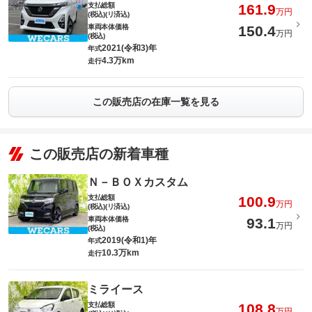
支払総額
161.9
万円
(税込)(リ済込)
車両本体価格
150.4
万円
(税込)
2021(令和3)年
年式
4.3万km
走行
この販売店の在庫一覧を見る
この販売店の新着車種
Ｎ－ＢＯＸカスタム
支払総額
100.9
万円
(税込)(リ済込)
車両本体価格
93.1
万円
(税込)
2019(令和1)年
年式
10.3万km
走行
ミライース
支払総額
108.8
万円