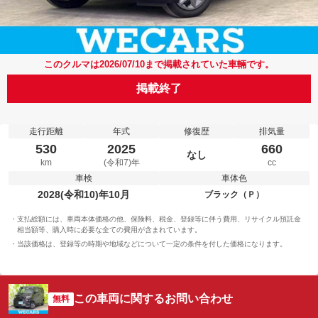
このクルマは2026/07/10まで掲載されていた車輛です。
掲載終了
走行距離
年式
修復歴
排気量
530
2025
660
なし
km
(令和7)年
cc
車検
車体色
2028(令和10)年10月
ブラック（Ｐ）
支払総額には、車両本体価格の他、保険料、税金、登録等に伴う費用、リサイクル預託金
相当額等、購入時に必要な全ての費用が含まれています。
当該価格は、登録等の時期や地域などについて一定の条件を付した価格になります。
この車両に関するお問い合わせ
無料