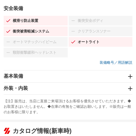
安全装備
横滑り防止装置
衝突安全ボディ
：装備あり
：装備なし
衝突被害軽減システム
クリアランスソナー
：装備あり
：装備なし
オートマチックハイビーム
オートライト
：装備なし
：装備あり
頸部衝撃緩和ヘッドレスト
：装備なし
装備略号／用語解説
基本装備
エアバッグ：運転席/助手席/サイド
外装・内装
：装備あり
スライドドア：両側スライド・片側電動
カーナビ：TV&ナビ
：装備あり
：装備あり
【注】販売は、当店に直接ご来場頂けるお客様を優先させていただきます。◆
お取置きはいたしません。◆在庫の有無をご確認お願いします。※販売は一般
サンルーフ
ABS
TV：フルセグ
：装備なし
：装備あり
：装備あり
のお客様に限ります。
エアコン
Wエアコン
オーディオ
：装備あり
：装備なし
：装備なし
リフトアップ
パワーステアリング
カタログ情報(新車時)
ビジュアル
：装備なし
：装備あり
：装備なし