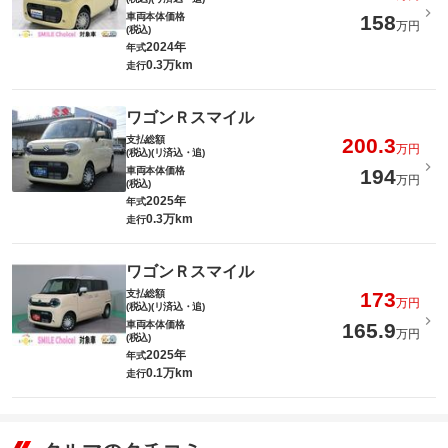
車両本体価格
158
万円
(税込)
2024年
年式
0.3万km
走行
ワゴンＲスマイル
支払総額
200.3
万円
(税込)(リ済込・追)
車両本体価格
194
万円
(税込)
2025年
年式
0.3万km
走行
ワゴンＲスマイル
支払総額
173
万円
(税込)(リ済込・追)
車両本体価格
165.9
万円
(税込)
2025年
年式
0.1万km
走行