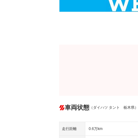
車両状態
（ダイハツ タント 栃木県
走行距離
0.6万km