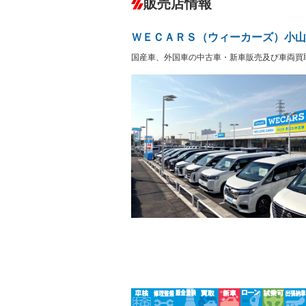
販売店情報
オーディオ
－
盗難防止システム
アイドリ
ヘッドライトウォッシャ
革シート
－
－
ＷＥＣＡＲＳ（ウィーカーズ）小山
ー
Bluetooth接続
100V電源
－
国産車、外国車の中古車・新車販売及び車両買
LEDヘッドランプ
HID(キ
－
レンタカーアップ
展示・試
－
－
ETC
エアロ
－
ランフラットタイヤ
パワーシ
－
－
フルフラットシート
チップア
－
－
シートヒーター
ウォーク
－
フロントカメラ
シートエ
－
－
ルーフレール
エアサス
－
－