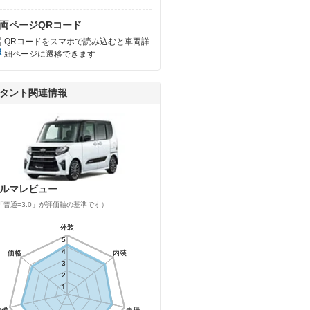
両ページQRコード
QRコードをスマホで読み込むと車両詳
細ページに遷移できます
タント関連情報
ルマレビュー
「普通=3.0」が評価軸の基準です）
外装
外装
5
5
4
4
価格
価格
内装
内装
3
3
2
2
1
1