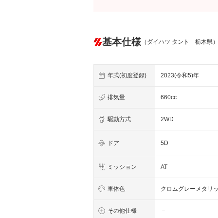
基本仕様
（ダイハツ タント 栃木県
年式(初度登録)
2023(令和5)年
排気量
660cc
駆動方式
2WD
ドア
5D
ミッション
AT
車体色
クロムグレーメタリ
その他仕様
－