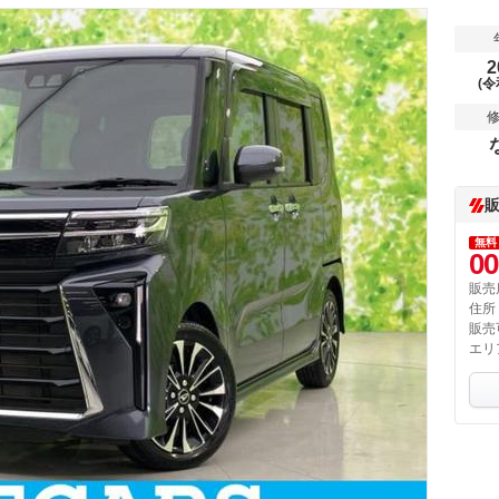
2
(令
無料
00
販売
住所
販売
エリ