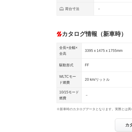
荷台寸法
－
カタログ情報（新車時）
全長×全幅×
3395 x 1475 x 1755mm
全高
駆動形式
FF
WLTCモー
20 km/リットル
ド燃費
10/15モード
－
燃費
※新車時のカタログデータとなります。実際とは異
カ