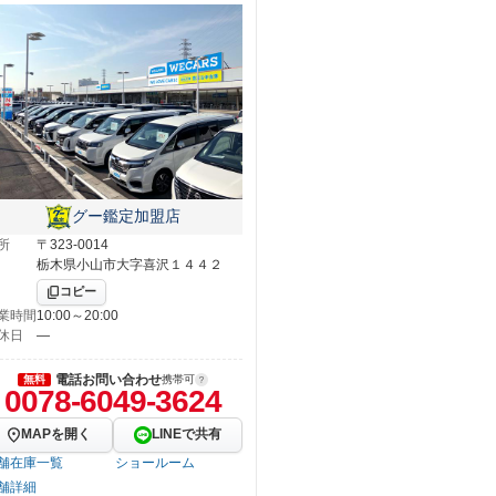
グー鑑定加盟店
所
〒323-0014
栃木県小山市大字喜沢１４４２
コピー
業時間
10:00～20:00
休日
―
電話お問い合わせ
無料
携帯可
0078-6049-3624
MAPを開く
LINEで共有
舗在庫一覧
ショールーム
舗詳細