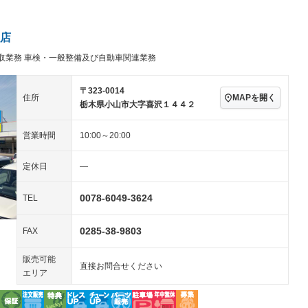
ビジュアル：-／DVD再
アルミホイール：15イ
生
ンチ
ングストップ
ドライブレコーダー
USB入力端子
－
ハーフレザーシート
キーレス
店
クリーンディーゼル
センターデフロック
－
－
取業務 車検・一般整備及び自動車関連業務
セノンライト)
ポータブルナビ
バックカメラ
－
乗車
電動格納ミラー
スマートキー
ローダウン
－
－
〒323-0014
MAPを開く
住所
装備略号／用語解説
栃木県小山市大字喜沢１４４２
ート
3列シート
ベンチシート
－
－
営業時間
10:00～20:00
ップシート
オットマン
電動格納サードシート
－
－
スルー
後席モニター
電動リアゲート
－
－
定休日
―
アコン
全周囲カメラ
サイドカメラ
－
－
0078-6049-3624
TEL
ペンション
0285-38-9803
FAX
装備略号／用語解説
販売可能
直接お問合せください
エリア