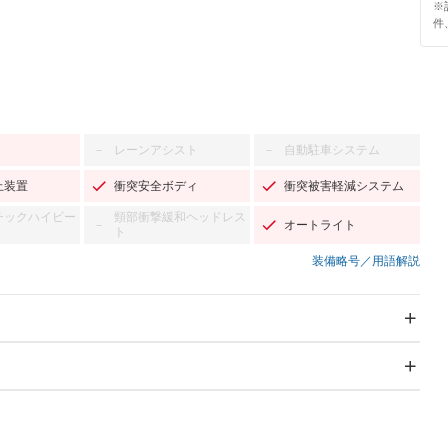
※
件
レーンアシスト
自動駐車システム
－
－
止装置
衝突安全ボディ
衝突被害軽減システム
チックハイビー
頸部衝撃緩和ヘッドレス
オートライト
－
ト
装備略号／用語解説
スライドドア：両面電動
サンルーフ
－
Wエアコン
リフトアップ
－
－
TV：フルセグ
パワーステアリング
パワーウィンドウ