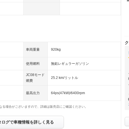
ク
車両重量
920kg
使用燃料
無鉛レギュラーガソリン
JC08モード
25.2 km/リットル
燃費
最高出力
64ps(47kW)/6400rpm
なる場合がございますので、詳細は販売店にご確認ください。
タログで車種情報を詳しく見る