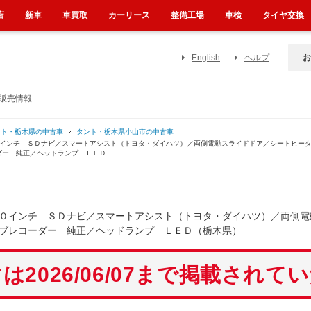
店
新車
車買取
カーリース
整備工場
車検
タイヤ交換
English
ヘルプ
お
販売情報
ント・栃木県の中古車
タント・栃木県小山市の中古車
０インチ ＳＤナビ／スマートアシスト（トヨタ・ダイハツ）／両側電動スライドドア／シートヒー
ダー 純正／ヘッドランプ ＬＥＤ
０インチ ＳＤナビ／スマートアシスト（トヨタ・ダイハツ）／両側電
ブレコーダー 純正／ヘッドランプ ＬＥＤ（栃木県）
は2026/06/07まで掲載されて