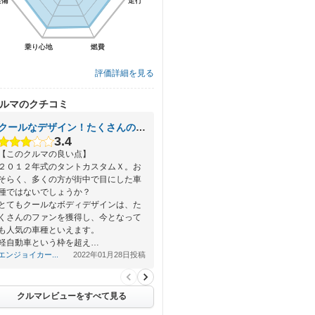
装備
装備
走行
走行
乗り心地
乗り心地
燃費
燃費
評価詳細を見る
ルマのクチコミ
クールなデザイン！たくさんのファンを持つタントカスタム
3.4
【このクルマの良い点】
２０１２年式のタントカスタムＸ。お
そらく、多くの方が街中で目にした車
種ではないでしょうか？
とてもクールなボディデザインは、た
くさんのファンを獲得し、今となって
も人気の車種といえます。
軽自動車という枠を超え…
エンジョイカー...
2022年01月28日投稿
クルマレビューをすべて見る