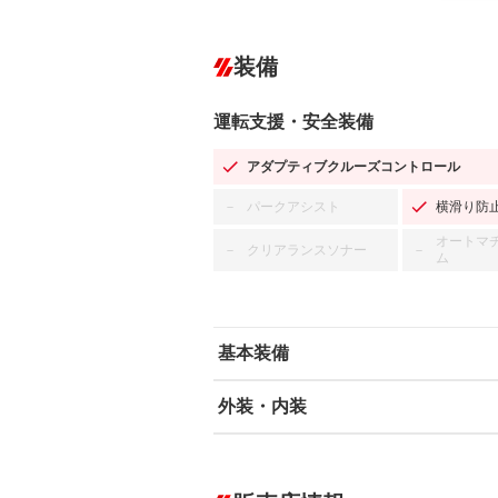
装備
運転支援・安全装備
アダプティブクルーズコントロール
パークアシスト
横滑り防
－
オートマ
クリアランスソナー
－
－
ム
基本装備
外装・内装
エアバッグ：運転席/助手席
ABS
エアコン
カーナビ：SDナビ
ダウンヒルアシストコントロール
－