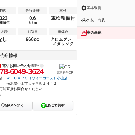
基本装備
年式
走行距離
車検
023
0.6
車検整備付
外装・内装
和5)年
万km
修復歴
排気量
車体色
車の画像
なし
660cc
クロムグレー
メタリック
販売店情報
電話お問い合わせ
携帯可
78-6049-3624
電話番号QR
店
ＷＥＣＡＲＳ（ウィーカーズ）小山店
栃木県小山市大字喜沢１４４２
可能
直接お問合せください
ア
MAPを開く
LINEで共有