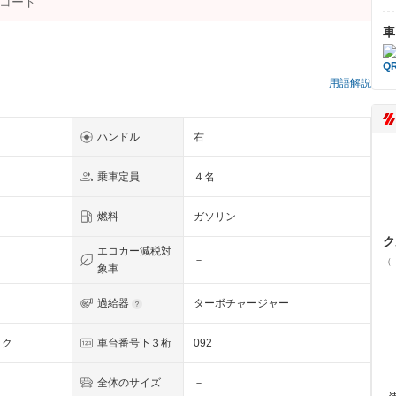
車
）
用語解説
ハンドル
右
乗車定員
４名
燃料
ガソリン
ク
エコカー減税対
－
（
象車
過給器
ターボチャージャー
ック
車台番号下３桁
092
全体のサイズ
－