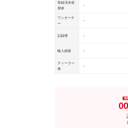
登録済未使
－
用車
ワンオーナ
－
ー
記録簿
－
輸入経路
－
ディーラー
－
車
無
00