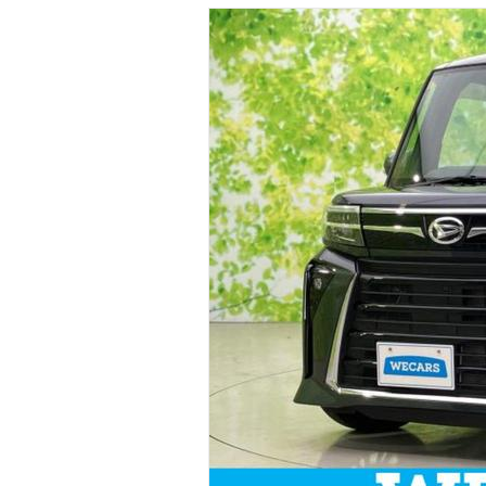
マガジン
車カタログ
自動車ローン
保険
レビュー
価格相場
教習所
用語集