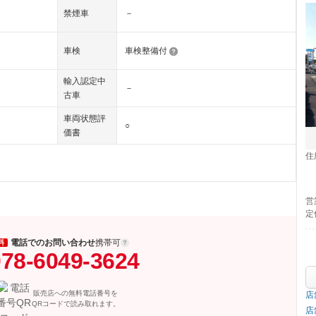
禁煙車
－
車検
車検整備付
輸入認定中
－
古車
車両状態評
○
価書
住
営
定
電話でのお問い合わせ
携帯可
料
78-6049-3624
販売店への無料電話番号を
店
QRコードで読み取れます。
店