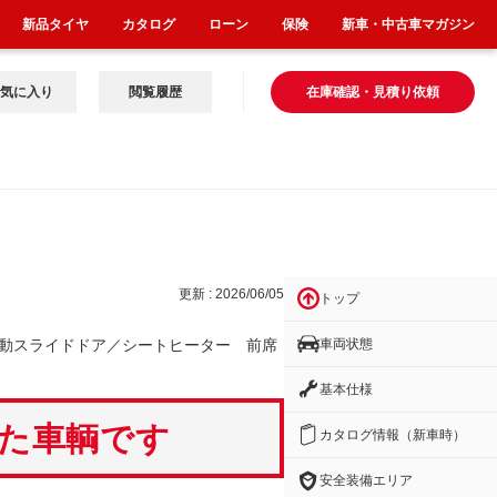
新品タイヤ
カタログ
ローン
保険
新車・中古車マガジン
気に入り
閲覧履歴
在庫確認・見積り依頼
タ
更新 : 2026/06/05
トップ
車両状態
動スライドドア／シートヒーター 前席
基本仕様
いた車輌です
カタログ情報（新車時）
安全装備エリア