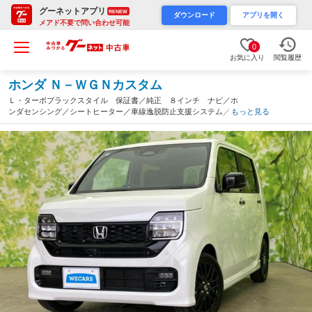
グーネットアプリ
RENEW
ダウンロード
アプリを開く
メアド不要で問い合わせ可能
0
お気に入り
閲覧履歴
ホンダ Ｎ－ＷＧＮカスタム
Ｌ・ターボブラックスタイル 保証書／純正 ８インチ ナビ／ホ
ンダセンシング／シートヒーター／車線逸脱防止支援システム／ヘ
もっと見る
ッドランプ ＬＥＤ／ＥＢＤ付ＡＢＳ／横滑り防止装置／アイドリ
ングストップ／クルーズコントロール（群馬県）