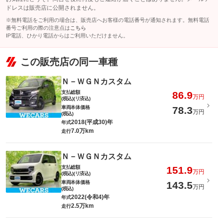
ドレスは販売店に公開されません。
※無料電話をご利用の場合は、販売店へお客様の電話番号が通知されます。無料電話
番号ご利用の際の注意点は
こちら
IP電話、ひかり電話からはご利用いただけません。
この販売店の同一車種
Ｎ－ＷＧＮカスタム
支払総額
86.9
万円
(税込)(リ済込)
車両本体価格
78.3
万円
(税込)
2018(平成30)年
年式
7.0万km
走行
Ｎ－ＷＧＮカスタム
支払総額
151.9
万円
(税込)(リ済込)
車両本体価格
143.5
万円
(税込)
2022(令和4)年
年式
2.5万km
走行