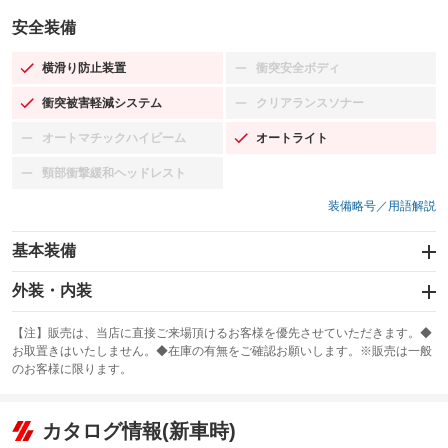
安全装備
横滑り防止装置
衝突安全ボディ
：装備あり
：装備なし
衝突被害軽減システム
クリアランスソナー
：装備あり
：装備なし
オートマチックハイビーム
オートライト
：装備なし
：装備あり
頸部衝撃緩和ヘッドレスト
：装備なし
装備略号／用語解説
基本装備
エアバッグ：運転席/助手席/サイド
外装・内装
：装備あり
スライドドア
カーナビ：TV&ナビ
：装備なし
：装備あり
【注】販売は、当店に直接ご来場頂けるお客様を優先させていただきます。◆
お取置きはいたしません。◆在庫の有無をご確認お願いします。※販売は一般
サンルーフ
ABS
TV：フルセグ
：装備なし
：装備あり
：装備あり
のお客様に限ります。
エアコン
Wエアコン
オーディオ
：装備あり
：装備なし
：装備なし
リフトアップ
パワーステアリング
カタログ情報(新車時)
ビジュアル
：装備なし
：装備あり
：装備なし