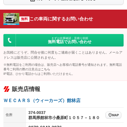
シートエアコン
全周囲カメラ
：装備なし
：装備なし
サイドカメラ
ルーフレール
この車両に関するお問い合わせ
：装備なし
無料
：装備なし
エアサスペンション
ヘッドライトウォッシャー
：装備なし
：装備なし
装備略号／用語解説
まずは在庫確認・見積り依頼
無料電話でお問い合わせ
お気軽にどうぞ。問合せ後に何度もご連絡が届くことはありません。メールア
ドレスは販売店に公開されません。
※無料電話をご利用の場合は、販売店へお客様の電話番号が通知されます。無料電話
番号ご利用の際の注意点は
こちら
IP電話、ひかり電話からはご利用いただけません。
販売店情報
ＷＥＣＡＲＳ（ウィーカーズ）館林店
374-0037
住所
MAP
群馬県館林市小桑原町１０５７－１８０