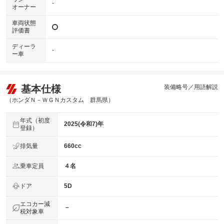
-
オーナー
車両状態
評価書
ディーラ
-
ー車
基本仕様
装備略号／用語解説
（ホンダＮ－ＷＧＮカスタム 群馬県）
年式（初度
2025(令和7)年
登録）
排気量
660cc
乗車定員
４名
ドア
5D
エコカー減
－
税対象車