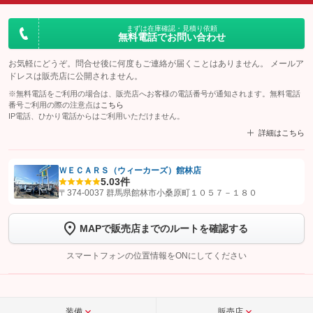
まずは在庫確認・見積り依頼
無料電話でお問い合わせ
お気軽にどうぞ。問合せ後に何度もご連絡が届くことはありません。 メールア
ドレスは販売店に公開されません。
※無料電話をご利用の場合は、販売店へお客様の電話番号が通知されます。無料電話
番号ご利用の際の注意点は
こちら
IP電話、ひかり電話からはご利用いただけません。
詳細はこちら
ＷＥＣＡＲＳ（ウィーカーズ）館林店
5.0
3件
【STEP1】
認証画面でグーネットを友だち追加してから「許可する」ボタンを押
〒374-0037 群馬県館林市小桑原町１０５７－１８０
します
MAPで販売店までのルートを確認する
【STEP2】
トーク画面で
ボタンをタップして問い合わせを
完了してください。
スマートフォンの位置情報をONにしてください
こちら
装備
販売店