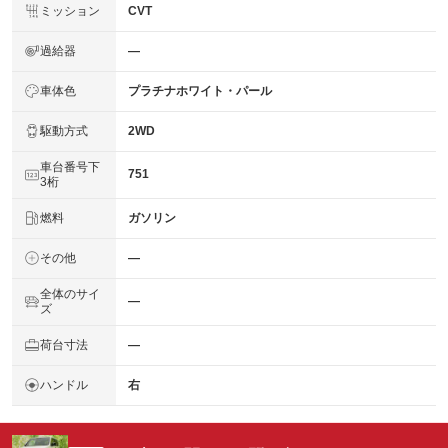
ミッション
CVT
過給器
―
車体色
プラチナホワイト・パール
駆動方式
2WD
車台番号下
751
3桁
燃料
ガソリン
その他
―
全体のサイ
―
ズ
荷台寸法
―
ハンドル
右