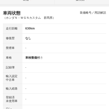
車両状態
装備略号／用語解説
（ホンダＮ－ＷＧＮカスタム 群馬県）
走行距離
630km
修復歴
なし
禁煙車
-
車検
車検整備付
?
記録簿
-
輸入認定
-
中古車
輸入経路
-
登録済
-
未使用車
ワン