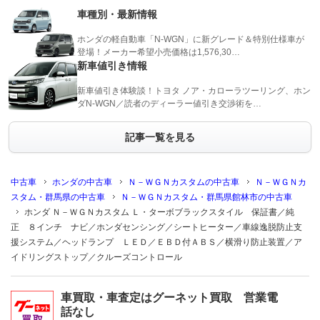
車種別・最新情報
ホンダの軽自動車「N-WGN」に新グレード＆特別仕様車が
登場！メーカー希望小売価格は1,576,30…
新車値引き情報
新車値引き体験談！トヨタ ノア・カローラツーリング、ホン
ダN-WGN／読者のディーラー値引き交渉術を…
記事一覧を見る
中古車
ホンダの中古車
Ｎ－ＷＧＮカスタムの中古車
Ｎ－ＷＧＮカ
スタム・群馬県の中古車
Ｎ－ＷＧＮカスタム・群馬県館林市の中古車
ホンダ Ｎ－ＷＧＮカスタム Ｌ・ターボブラックスタイル 保証書／純
正 ８インチ ナビ／ホンダセンシング／シートヒーター／車線逸脱防止支
援システム／ヘッドランプ ＬＥＤ／ＥＢＤ付ＡＢＳ／横滑り防止装置／ア
イドリングストップ／クルーズコントロール
車買取・車査定はグーネット買取 営業電
話なし