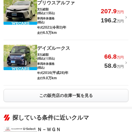
プリウスアルファ
支払総額
207.9
万円
(税込)(リ済込)
車両本体価格
196.2
万円
(税込)
2021(令和3)年
年式
6.5万km
走行
デイズルークス
支払総額
66.8
万円
(税込)(リ済込)
車両本体価格
58.6
万円
(税込)
2016(平成28)年
年式
9.0万km
走行
この販売店の在庫一覧を見る
探している条件に近いクルマ
Ｎ－ＷＧＮ