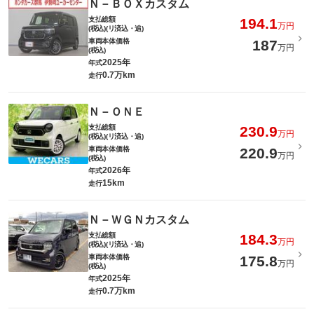
Ｎ－ＢＯＸカスタム
支払総額
194.1
万円
(税込)(リ済込・追)
車両本体価格
187
万円
(税込)
2025年
年式
0.7万km
走行
Ｎ－ＯＮＥ
支払総額
230.9
万円
(税込)(リ済込・追)
車両本体価格
220.9
万円
(税込)
2026年
年式
15km
走行
Ｎ－ＷＧＮカスタム
支払総額
184.3
万円
(税込)(リ済込・追)
車両本体価格
175.8
万円
(税込)
2025年
年式
0.7万km
走行