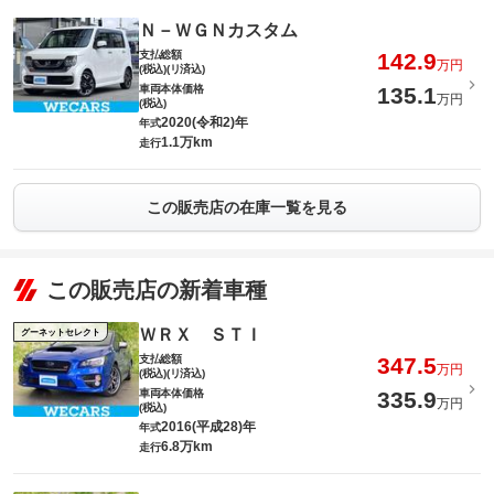
Ｎ－ＷＧＮカスタム
支払総額
142.9
万円
(税込)(リ済込)
車両本体価格
135.1
万円
(税込)
2020(令和2)年
年式
1.1万km
走行
この販売店の在庫一覧を見る
この販売店の新着車種
ＷＲＸ ＳＴＩ
グーネットセレクト
支払総額
347.5
万円
(税込)(リ済込)
車両本体価格
335.9
万円
(税込)
2016(平成28)年
年式
6.8万km
走行