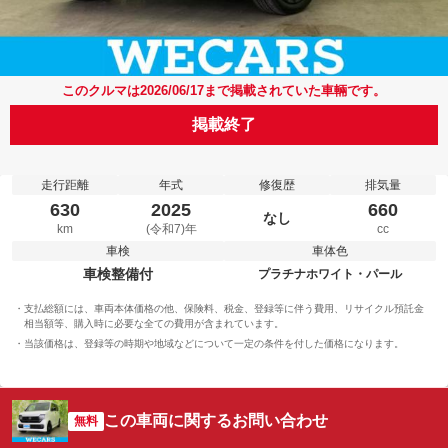
このクルマは2026/06/17まで掲載されていた車輛です。
掲載終了
走行距離
年式
修復歴
排気量
630
2025
660
なし
km
(令和7)年
cc
車検
車体色
車検整備付
プラチナホワイト・パール
支払総額には、車両本体価格の他、保険料、税金、登録等に伴う費用、リサイクル預託金
相当額等、購入時に必要な全ての費用が含まれています。
当該価格は、登録等の時期や地域などについて一定の条件を付した価格になります。
この車両に関するお問い合わせ
無料