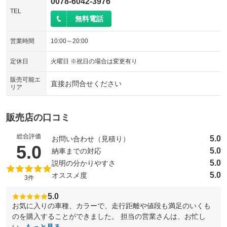
0078-6042-3976
TEL
無料電話
営業時間
10:00～20:00
定休日
火曜日 ※祝日の場合は変更有り
販売可能エ
直接お問合せください
リア
販売店の口コミ
総合評価
5.0
お問い合わせ（見積り）
（5点満点中）
5.0
5.0
納車までの対応
5.0
説明の分かりやすさ
5.0
オススメ度
3件
5.0
お気に入りの車種、カラーで、走行距離や値段も満足のいくも
のを購入することができました。 担当の営業さんは、お忙し