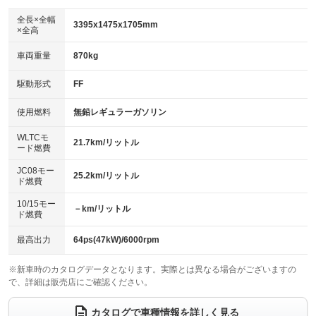
ダウンヒルアシストコントロール
アルミホイール：アルミホイール
：装備なし
：装備あり
全長×全幅
3395x1475x1705mm
×全高
パワーウィンドウ
盗難防止システム
革シート
ハーフレザーシート
：装備あり
：装備あり
：装備なし
：装備なし
車両重量
870kg
アイドリングストップ
ドライブレコーダー
キーレス
LEDヘッドランプ
：装備あり
：装備なし
：装備あり
：装備あり
USB入力端子
Bluetooth接続
駆動形式
FF
HID(キセノンライト)
ポータブルナビ
：装備なし
：装備なし
：装備なし
：装備なし
100V電源
クリーンディーゼル
バックカメラ
ETC
使用燃料
無鉛レギュラーガソリン
：装備なし
：装備なし
：装備なし
：装備なし
センターデフロック
エアロ
スマートキー
：装備なし
WLTCモ
：装備なし
：装備あり
21.7km/リットル
ード燃費
レンタカーアップ
展示・試乗車
ローダウン
ランフラットタイヤ
：装備なし
：装備なし
：装備なし
：装備なし
JC08モー
25.2km/リットル
ド燃費
電動格納ミラー
パワーシート
3列シート
：装備なし
：装備なし
：装備なし
10/15モー
装備略号／用語解説
－km/リットル
ベンチシート
フルフラットシート
ド燃費
：装備なし
：装備なし
チップアップシート
オットマン
：装備なし
：装備なし
最高出力
64ps(47kW)/6000rpm
電動格納サードシート
シートヒーター
：装備なし
：装備あり
※新車時のカタログデータとなります。実際とは異なる場合がございますの
で、詳細は販売店にご確認ください。
ウォークスルー
後席モニター
：装備なし
：装備なし
電動リアゲート
フロントカメラ
カタログで車種情報を詳しく見る
：装備なし
：装備なし