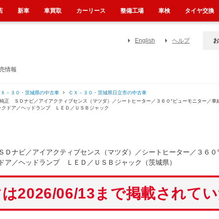
店
新車
車買取
カーリース
整備工場
車検
タイヤ交換
English
ヘルプ
お
売情報
ＣＸ－３０・茨城県の中古車
ＣＸ－３０・茨城県日立市の中古車
／純正 ＳＤナビ／アイアクティブセンス（マツダ）／シートヒーター／３６０°ビューモニター／車
ックドア／ヘッドランプ ＬＥＤ／ＵＳＢジャック
ＳＤナビ／アイアクティブセンス（マツダ）／シートヒーター／３６０
ドア／ヘッドランプ ＬＥＤ／ＵＳＢジャック（茨城県）
は2026/06/13まで掲載されて