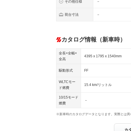
その他仕様
－
荷台寸法
－
カタログ情報（新車時）
全長×全幅×
4395 x 1795 x 1540mm
全高
駆動形式
FF
WLTCモー
15.4 km/リットル
ド燃費
10/15モード
－
燃費
※新車時のカタログデータとなります。実際とは異
カ