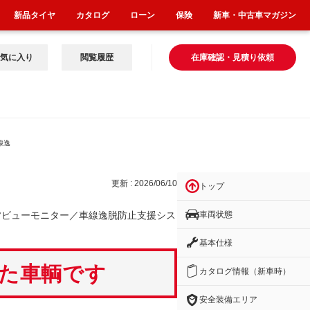
新品タイヤ
カタログ
ローン
保険
新車・中古車マガジン
気に入り
閲覧履歴
在庫確認・見積り依頼
線逸
更新 : 2026/06/10
トップ
車両状態
°ビューモニター／車線逸脱防止支援シス
基本仕様
いた車輌です
カタログ情報（新車時）
安全装備エリア