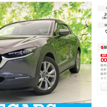
2
(令
無料
00
販売
住所
販売
エリ