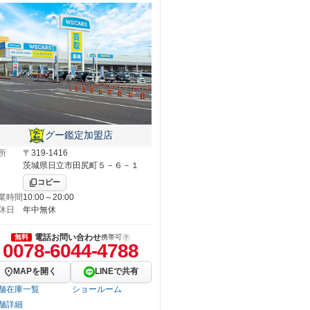
グー鑑定加盟店
所
〒319-1416
茨城県日立市田尻町５－６－１
コピー
業時間
10:00～20:00
休日
年中無休
電話お問い合わせ
無料
携帯可
0078-6044-4788
MAPを開く
LINEで共有
舗在庫一覧
ショールーム
舗詳細