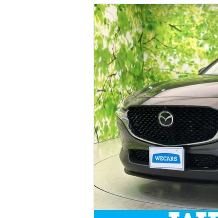
マガジン
車カタログ
自動車ローン
保険
レビュー
価格相場
教習所
用語集