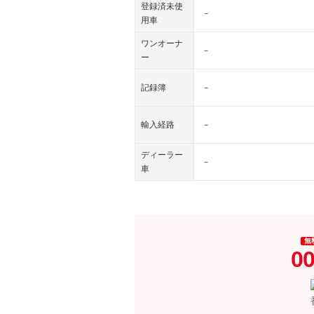
登録済未使
－
用車
ワンオーナ
－
ー
記録簿
－
輸入経路
－
ディーラー
－
車
無
00