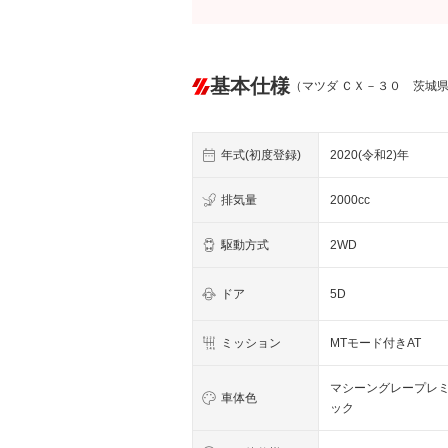
基本仕様
（マツダ ＣＸ－３０ 茨城
年式(初度登録)
2020(令和2)年
排気量
2000cc
駆動方式
2WD
ドア
5D
ミッション
MTモード付きAT
マシーングレープレ
車体色
ック