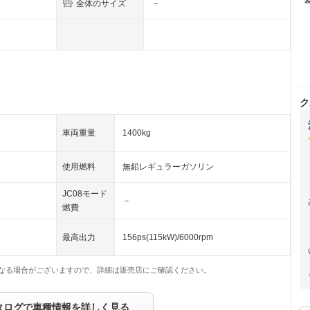
全体のサイズ
－
ク
車両重量
1400kg
使用燃料
無鉛レギュラーガソリン
JC08モード
－
燃費
最高出力
156ps(115kW)/6000rpm
なる場合がございますので、詳細は販売店にご確認ください。
タログで車種情報を詳しく見る