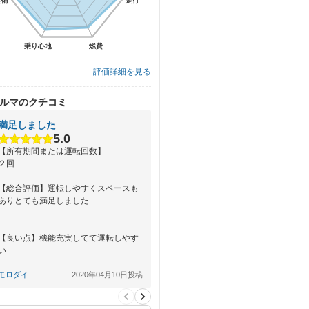
装備
装備
走行
走行
乗り心地
乗り心地
燃費
燃費
評価詳細を見る
ルマのクチコミ
満足しました
5.0
【所有期間または運転回数】
２回
【総合評価】運転しやすくスペースも
ありとても満足しました
【良い点】機能充実してて運転しやす
い
モロダイ
2020年04月10日投稿
【悪い点】なし