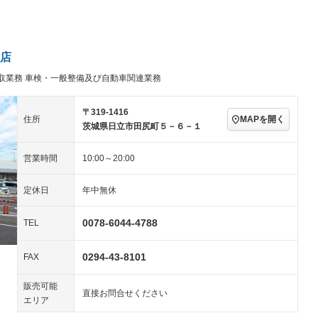
パワーステアリング
パワーウィンドウ
ビジュアル：-／DVD再
アルミホイール：18イ
生
ンチ
ングストップ
ドライブレコーダー
USB入力端子
－
－
ハーフレザーシート
キーレス
－
店
クリーンディーゼル
センターデフロック
－
－
取業務 車検・一般整備及び自動車関連業務
セノンライト)
ポータブルナビ
バックカメラ
－
－
乗車
電動格納ミラー
スマートキー
ローダウン
－
－
〒319-1416
MAPを開く
住所
装備略号／用語解説
茨城県日立市田尻町５－６－１
ート
3列シート
ベンチシート
－
－
営業時間
10:00～20:00
ップシート
オットマン
電動格納サードシート
－
－
スルー
後席モニター
電動リアゲート
－
定休日
年中無休
アコン
全周囲カメラ
サイドカメラ
－
－
0078-6044-4788
TEL
ペンション
0294-43-8101
FAX
装備略号／用語解説
販売可能
直接お問合せください
エリア