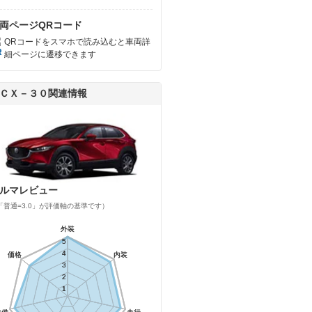
両ページQRコード
QRコードをスマホで読み込むと車両詳
細ページに遷移できます
ＣＸ－３０関連情報
ルマレビュー
「普通=3.0」が評価軸の基準です）
外装
外装
5
5
4
4
価格
価格
内装
内装
3
3
2
2
1
1