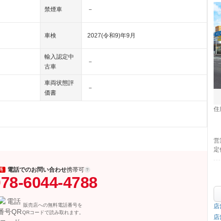
禁煙車
－
車検
2027(令和9)年9月
輸入認定中
－
古車
車両状態評
－
価書
住
営
定
電話でのお問い合わせ
携帯可
料
78-6044-4788
販売店への無料電話番号を
店
QRコードで読み取れます。
店