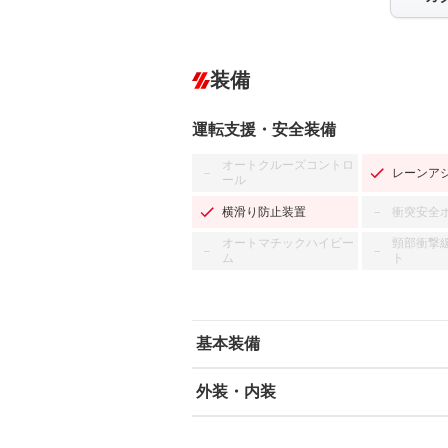
装備
運転支援・安全装備
オートクルーズコントロ
レーンア
－
ール
横滑り防止装置
衝突安全
－
オートマチックハイビー
頸部衝撃
－
－
ム
ト
基本装備
外装・内装
エアバッグ：運転席/助手席/サイド
ABS
エアコン
カーナビ：SDナビ