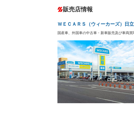
ダウンヒルアシストコントロール
－
販売店情報
オーディオ
－
盗難防止システム
アイドリ
ヘッドライトウォッシャ
革シート
－
ＷＥＣＡＲＳ（ウィーカーズ）日立
ー
Bluetooth接続
100V電源
－
国産車、外国車の中古車・新車販売及び車両買
LEDヘッドランプ
HID(キ
－
レンタカーアップ
展示・試
－
－
ETC
エアロ
－
ランフラットタイヤ
パワーシ
－
－
フルフラットシート
チップア
－
－
シートヒーター
ウォーク
－
フロントカメラ
シートエ
－
－
ルーフレール
エアサス
－
－