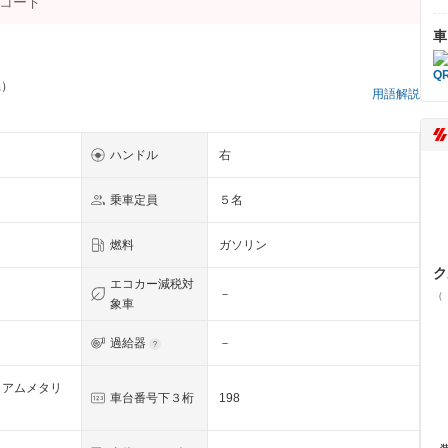
車
県）
用語解説
ハンドル
右
乗車定員
５名
燃料
ガソリン
ク
エコカー減税対
－
（
象車
過給器
－
ミアムメタリ
車台番号下３桁
198