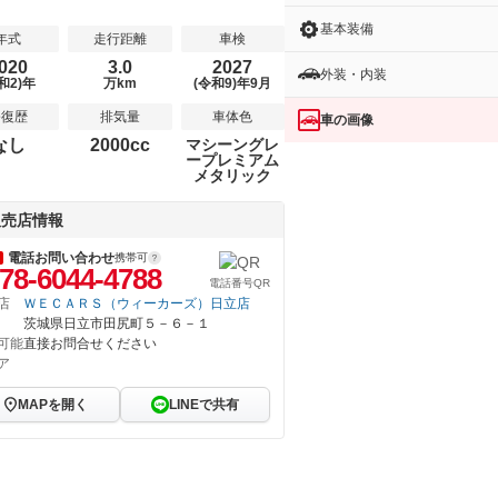
基本装備
年式
走行距離
車検
020
3.0
2027
外装・内装
和2)年
万km
(令和9)年9月
修復歴
排気量
車体色
車の画像
なし
2000cc
マシーングレ
ープレミアム
メタリック
販売店情報
電話お問い合わせ
携帯可
78-6044-4788
電話番号QR
店
ＷＥＣＡＲＳ（ウィーカーズ）日立店
茨城県日立市田尻町５－６－１
可能
直接お問合せください
ア
MAPを開く
LINEで共有