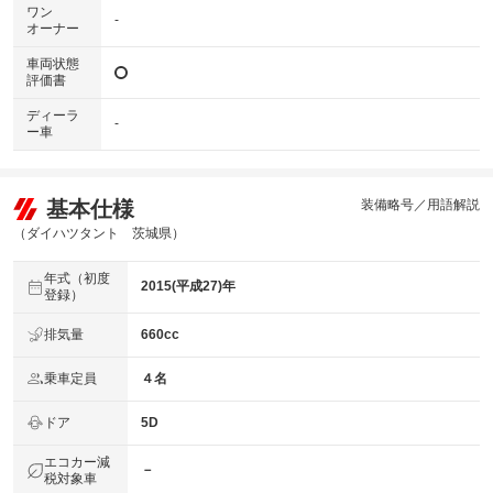
ワン
-
オーナー
車両状態
評価書
ディーラ
-
ー車
基本仕様
装備略号／用語解説
（ダイハツタント 茨城県）
年式（初度
2015(平成27)年
登録）
排気量
660cc
乗車定員
４名
ドア
5D
エコカー減
－
税対象車