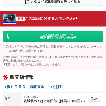
カタログで車種情報を詳しく見る
電動リアゲート
フロントカメラ
：装備なし
：装備なし
シートエアコン
全周囲カメラ
：装備なし
：装備なし
この車両に関するお問い合わせ
サイドカメラ
無料
ルーフレール
：装備なし
：装備なし
エアサスペンション
ヘッドライトウォッシャー
：装備なし
：装備なし
装備略号／用語解説
まずは在庫確認・見積り依頼
無料電話でお問い合わせ
お気軽にどうぞ。問合せ後に何度もご連絡が届くことはありません。メールア
ドレスは販売店に公開されません。
※無料電話をご利用の場合は、販売店へお客様の電話番号が通知されます。無料電話
番号ご利用の際の注意点は
こちら
IP電話、ひかり電話からはご利用いただけません。
販売店情報
（株）ＴＳＣ 買取直販 つくば店
305-0861
住所
MAP
茨城県つくば市谷田部（陣馬Ｇ３街区７）