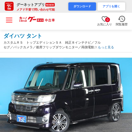
グーネットアプリ
RENEW
ダウンロード
アプリを開く
メアド不要で問い合わせ可能
0
お気に入り
閲覧履歴
ダイハツ タント
カスタムＲＳ トップエディションＳＡ 純正８インチナビ／フル
セグ／バックカメラ／後席フリップダウンモニター／両側電動スラ
もっと見る
イドドア／ＬＥＤヘッドライト／フォグランプ／ハーフレザーシー
ト／ＥＴＣ／スマートアシスト／オートライト／禁煙／純正ＡＷ
（茨城県）