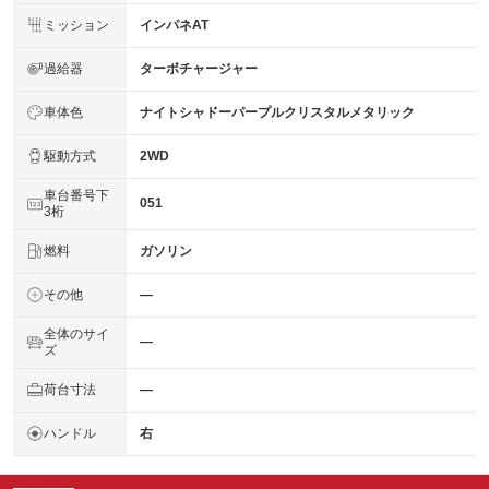
ミッション
インパネAT
過給器
ターボチャージャー
車体色
ナイトシャドーパープルクリスタルメタリック
駆動方式
2WD
車台番号下
051
3桁
燃料
ガソリン
その他
―
全体のサイ
―
ズ
荷台寸法
―
ハンドル
右