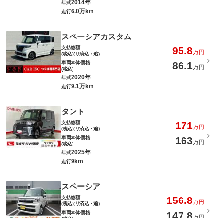
2014年
年式
6.0万km
走行
スペーシアカスタム
支払総額
95.8
万円
(税込)(リ済込・追)
車両本体価格
86.1
万円
(税込)
2020年
年式
9.1万km
走行
タント
支払総額
171
万円
(税込)(リ済込・追)
車両本体価格
163
万円
(税込)
2025年
年式
9km
走行
スペーシア
支払総額
156.8
万円
(税込)(リ済込・追)
車両本体価格
147.8
万円