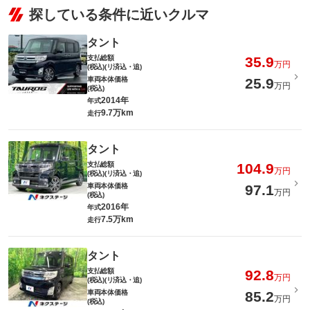
探している条件に近いクルマ
タント
支払総額
35.9
万円
(税込)(リ済込・追)
車両本体価格
25.9
万円
(税込)
2014年
年式
9.7万km
走行
タント
支払総額
104.9
万円
(税込)(リ済込・追)
車両本体価格
97.1
万円
(税込)
2016年
年式
7.5万km
走行
タント
支払総額
92.8
万円
(税込)(リ済込・追)
車両本体価格
85.2
万円
(税込)