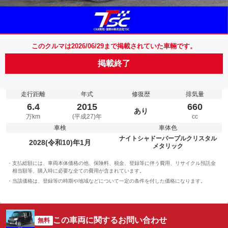
このクルマは2026/06/29まで掲載されていた車輛です。
掲載終了
走行距離
年式
修復歴
排気量
6.4
2015
660
あり
万km
(平成27)年
cc
車検
車体色
ナイトシャドーパープルクリスタル
2028(令和10)年1月
メタリック
支払総額には、車両本体価格の他、保険料、税金、登録等に伴う費用、リサイクル預託金
相当額等、購入時に必要な全ての費用が含まれています。
当該価格は、登録等の時期や地域などについて一定の条件を付した価格になります。
この車両に関するお問い合わせ
無料