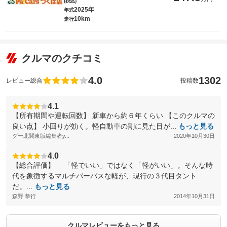
(税込)
2025年
年式
10km
走行
クルマのクチコミ
4.0
1302
レビュー総合
投稿数
4.1
【所有期間や運転回数】 新車から約６年くらい 【このクルマの
良い点】 小回りが効く。軽自動車の割に見た目が...
もっと見る
グー北関東版編集者y...
2020年10月30日
4.0
【総合評価】 「軽でいい」ではなく「軽がいい」。そんな時
代を象徴するマルチパーパスな軽が、現行の３代目タント
だ。...
もっと見る
森野 恭行
2014年10月31日
クルマレビューをもっと見る