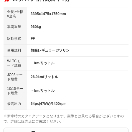
ビジュアル：-／DVD再生
：装備あり
ダウンヒルアシストコントロール
：装備なし
アルミホイール：15インチ
全長×全幅
：装備あり
3395x1475x1750mm
×全高
パワーウィンドウ
盗難防止システム
：装備あり
：装備あり
革シート
ハーフレザーシート
：装備なし
：装備あり
車両重量
960kg
アイドリングストップ
ドライブレコーダー
：装備あり
：装備なし
キーレス
LEDヘッドランプ
：装備あり
：装備あり
USB入力端子
Bluetooth接続
駆動形式
FF
：装備なし
：装備あり
HID(キセノンライト)
ポータブルナビ
：装備なし
：装備なし
100V電源
クリーンディーゼル
使用燃料
無鉛レギュラーガソリン
：装備なし
：装備なし
バックカメラ
ETC
：装備あり
：装備あり
センターデフロック
：装備なし
WLTCモ
エアロ
スマートキー
－km/リットル
：装備なし
：装備あり
ード燃費
レンタカーアップ
展示・試乗車
：装備なし
：装備なし
ローダウン
ランフラットタイヤ
：装備なし
：装備なし
JC08モー
26.0km/リットル
ド燃費
電動格納ミラー
：装備あり
パワーシート
3列シート
：装備なし
：装備なし
10/15モー
装備略号／用語解説
－km/リットル
ド燃費
ベンチシート
フルフラットシート
：装備なし
：装備なし
チップアップシート
オットマン
最高出力
64ps(47kW)/6400rpm
：装備なし
：装備なし
電動格納サードシート
シートヒーター
：装備なし
：装備なし
※新車時のカタログデータとなります。実際とは異なる場合がございますの
で、詳細は販売店にご確認ください。
ウォークスルー
後席モニター
：装備なし
：装備あり