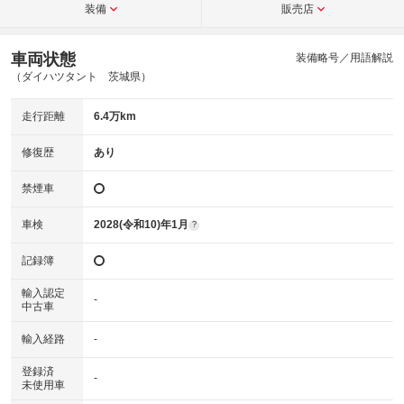
装備
販売店
車両状態
装備略号／用語解説
（ダイハツタント 茨城県）
走行距離
6.4万km
修復歴
あり
禁煙車
車検
2028(令和10)年1月
?
記録簿
輸入認定
-
中古車
輸入経路
-
登録済
-
未使用車