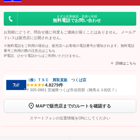
まずは在庫確認・見積り依頼
無料電話でお問い合わせ
お気軽にどうぞ。問合せ後に何度もご連絡が届くことはありません。 メールア
ドレスは販売店に公開されません。
※無料電話をご利用の場合は、販売店へお客様の電話番号が通知されます。無料電話
番号ご利用の際の注意点は
こちら
IP電話、ひかり電話からはご利用いただけません。
詳細はこちら
（株）ＴＳＣ 買取直販 つくば店
4.8
279件
【STEP1】
認証画面でグーネットを友だち追加してから「許可する」ボタンを押
〒305-0861 茨城県つくば市谷田部（陣馬Ｇ３街区７）
します
MAPで販売店までのルートを確認する
【STEP2】
トーク画面で
ボタンをタップして問い合わせを
完了してください。
スマートフォンの位置情報をONにしてください
こちら