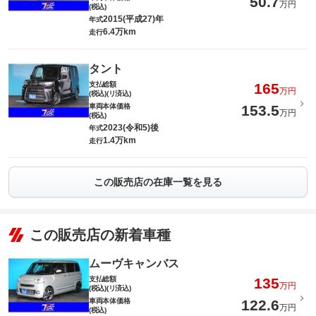
50.7
万円
(税込)
2015(平成27)年
年式
6.4万km
走行
タント
支払総額
165
万円
(税込)(リ済込)
車両本体価格
153.5
万円
(税込)
2023(令和5)後
年式
1.4万km
走行
この販売店の在庫一覧を見る
この販売店の新着車種
ムーヴキャンバス
支払総額
135
万円
(税込)(リ済込)
車両本体価格
122.6
万円
(税込)