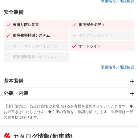
装備略号／用語解説
安全装備
横滑り防止装置
衝突安全ボディ
：装備あり
：装備あり
衝突被害軽減システム
クリアランスソナー
：装備あり
：装備なし
オートマチックハイビーム
オートライト
：装備なし
：装備あり
頸部衝撃緩和ヘッドレスト
：装備なし
装備略号／用語解説
基本装備
エアバッグ：運転席/助手席/サイド
外装・内装
：装備あり
スライドドア：両面電動
カーナビ：SDナビ
：装備あり
：装備あり
【注】販売は、当店に直接ご来場頂けるお客様を優先させていただきます。◆
お取置きはいたしません。◆在庫の有無をご確認お願いします。※販売は一般
サンルーフ
ABS
TV：フルセグ
：装備なし
：装備あり
：装備あり
のお客様に限ります。
エアコン
Wエアコン
オーディオ：CDまたはCDチェンジャー／ミュージックプレイヤー接続
：装備あり
：装備なし
：装備あり
可
リフトアップ
パワーステアリング
カタログ情報(新車時)
：装備なし
：装備あり