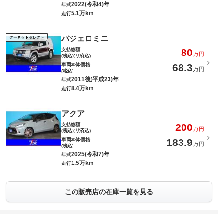
2022(令和4)年
年式
5.1万km
走行
パジェロミニ
グーネットセレクト
支払総額
80
万円
(税込)(リ済込)
車両本体価格
68.3
万円
(税込)
2011後(平成23)年
年式
8.4万km
走行
アクア
支払総額
200
万円
(税込)(リ済込)
車両本体価格
183.9
万円
(税込)
2025(令和7)年
年式
1.5万km
走行
この販売店の在庫一覧を見る