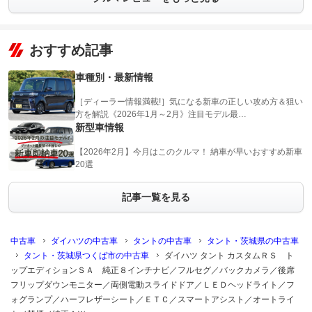
おすすめ記事
車種別・最新情報
［ディーラー情報満載!］気になる新車の正しい攻め方＆狙い
方を解説《2026年1月～2月》注目モデル最…
新型車情報
【2026年2月】今月はこのクルマ！ 納車が早いおすすめ新車
20選
記事一覧を見る
中古車
ダイハツの中古車
タントの中古車
タント・茨城県の中古車
タント・茨城県つくば市の中古車
ダイハツ タント カスタムＲＳ ト
ップエディションＳＡ 純正８インチナビ／フルセグ／バックカメラ／後席
フリップダウンモニター／両側電動スライドドア／ＬＥＤヘッドライト／フ
ォグランプ／ハーフレザーシート／ＥＴＣ／スマートアシスト／オートライ