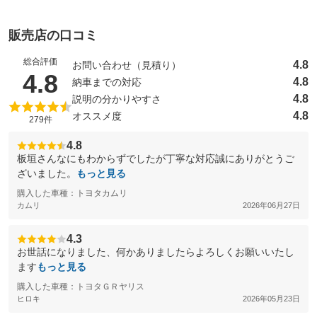
販売店の口コミ
総合評価
4.8
お問い合わせ（見積り）
（5点満点中）
4.8
4.8
納車までの対応
4.8
説明の分かりやすさ
4.8
オススメ度
279件
4.8
板垣さんなにもわからずでしたが丁寧な対応誠にありがとうご
ざいました。
もっと見る
購入した車種：トヨタカムリ
カムリ
2026年06月27日
4.3
お世話になりました、何かありましたらよろしくお願いいたし
ます
もっと見る
購入した車種：トヨタＧＲヤリス
ヒロキ
2026年05月23日