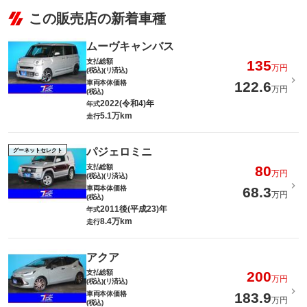
この販売店の新着車種
ムーヴキャンバス
支払総額
135
万円
(税込)(リ済込)
車両本体価格
122.6
万円
(税込)
2022(令和4)年
年式
5.1万km
走行
パジェロミニ
グーネットセレクト
支払総額
80
万円
(税込)(リ済込)
車両本体価格
68.3
万円
(税込)
2011後(平成23)年
年式
8.4万km
走行
アクア
支払総額
200
万円
(税込)(リ済込)
車両本体価格
183.9
万円
(税込)