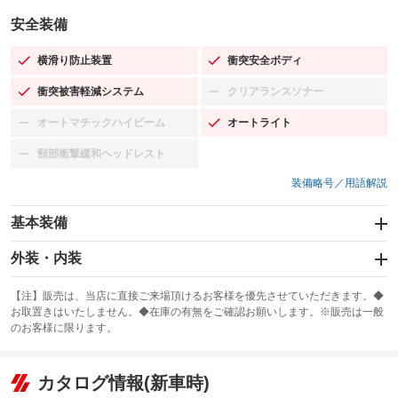
安全装備
横滑り防止装置
衝突安全ボディ
：装備あり
：装備あり
衝突被害軽減システム
クリアランスソナー
：装備あり
：装備なし
オートマチックハイビーム
オートライト
：装備なし
：装備あり
頸部衝撃緩和ヘッドレスト
：装備なし
装備略号／用語解説
基本装備
エアバッグ：運転席/助手席/サイド
外装・内装
：装備あり
スライドドア
カーナビ：SDナビ
：装備なし
：装備あり
【注】販売は、当店に直接ご来場頂けるお客様を優先させていただきます。◆
お取置きはいたしません。◆在庫の有無をご確認お願いします。※販売は一般
サンルーフ
ABS
TV：フルセグ
：装備あり
：装備あり
：装備あり
のお客様に限ります。
エアコン
Wエアコン
オーディオ：CDまたはCDチェンジャー／ミュージックプレイヤー接続
：装備あり
：装備なし
：装備あり
可
リフトアップ
パワーステアリング
カタログ情報(新車時)
：装備なし
：装備あり
ビジュアル：-／DVD再生
：装備あり