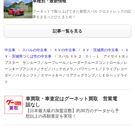
車種別・最新情報
グーネットで取り上げてきた新型スバル クロストレックの記
事をまるっとひとまとめ！
記事一覧を見る
中古車
スバルの中古車
ＸＶの中古車
ＸＶ・茨城県の中古車
Ｘ
Ｖ・茨城県つくば市の中古車
スバル ＸＶ ２．０ｉ－Ｌ アイサイトポッ
プスター サンルーフ／ルーフレール／レーダークルーズコントロール／レ
ーンキープアシスト／ナビ／バックカメラ／パワーシート／ドライブレコー
ダー／パドルシフト／スマートキー／リアフォグランプ／ＬＥＤヘッドライ
ト
車買取・車査定はグーネット買取 営業電
話なし
【日本最大級の加盟店数】約30万のデータから予
想以上の高額査定を実現！