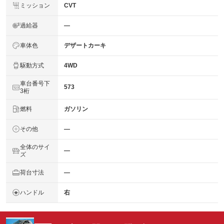
ミッション
CVT
過給器
―
車体色
デザートカーキ
駆動方式
4WD
車台番号下
573
3桁
燃料
ガソリン
その他
―
全体のサイ
―
ズ
荷台寸法
―
ハンドル
右