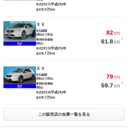
2017(平成29)年
年式
9.0万km
走行
ＸＶ
支払総額
82
万円
(税込)(リ済込)
車両本体価格
61.8
万円
(税込)
2013(平成25)年
年式
8.7万km
走行
ＸＶ
支払総額
79
万円
(税込)(リ済込)
車両本体価格
59.7
万円
(税込)
2014(平成26)年
年式
8.7万km
走行
この販売店の在庫一覧を見る