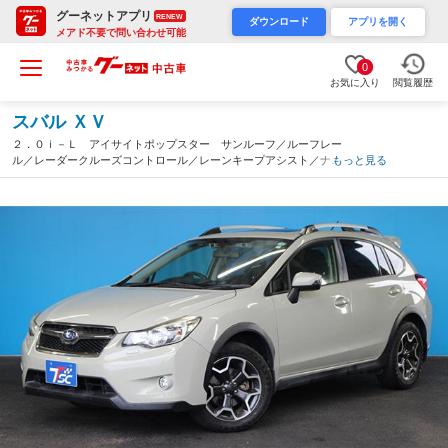
グーネットアプリ
RENEW
ダウンロード
アプリを開く
メアド不要で問い合わせ可能
0
お気に入り
閲覧履歴
スバル ＸＶ
２．０ｉ－Ｌ アイサイトポップスター サンルーフ／ルーフレー
ル／レーダークルーズコントロール／レーンキープアシスト／ナビ
もっと見る
／バックカメラ／パワーシート／ドライブレコーダー／パドルシフ
ト／スマートキー／リアフォグランプ／ＬＥＤヘッドライト（茨城
県）