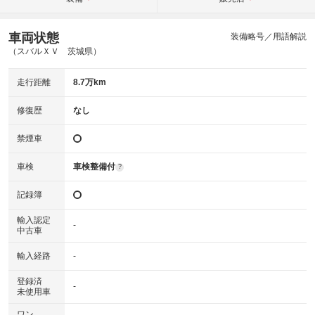
車両状態
装備略号／用語解説
（スバルＸＶ 茨城県）
走行距離
8.7万km
修復歴
なし
禁煙車
車検
車検整備付
?
記録簿
輸入認定
-
中古車
輸入経路
-
登録済
-
未使用車
ワン