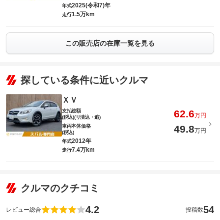
2025(令和7)年
年式
1.5万km
走行
この販売店の在庫一覧を見る
探している条件に近いクルマ
ＸＶ
支払総額
62.6
万円
(税込)(リ済込・追)
車両本体価格
49.8
万円
(税込)
2012年
年式
7.4万km
走行
クルマのクチコミ
4.2
54
レビュー総合
投稿数