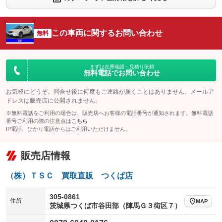
：装備なし
：装備なし
シートエアコン
全周囲カメラ
：装備なし
：装備なし
この車両に関するお問い合わせ
サイドカメラ
無料
ルーフレール
：装備なし
：装備あり
エアサスペンション
ヘッドライトウォッシャー
：装備なし
：装備なし
装備略号／用語解説
まずは在庫確認・見積り依頼
無料電話でお問い合わせ
お気軽にどうぞ。問合せ後に何度もご連絡が届くことはありません。メールア
ドレスは販売店に公開されません。
※無料電話をご利用の場合は、販売店へお客様の電話番号が通知されます。無料電話
番号ご利用の際の注意点は
こちら
IP電話、ひかり電話からはご利用いただけません。
販売店情報
（株）ＴＳＣ 買取直販 つくば店
305-0861
住所
MAP
茨城県つくば市谷田部（陣馬Ｇ３街区７）