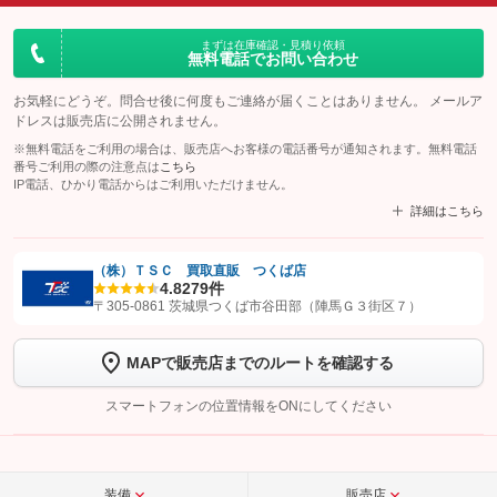
まずは在庫確認・見積り依頼
無料電話でお問い合わせ
お気軽にどうぞ。問合せ後に何度もご連絡が届くことはありません。 メールア
ドレスは販売店に公開されません。
※無料電話をご利用の場合は、販売店へお客様の電話番号が通知されます。無料電話
番号ご利用の際の注意点は
こちら
IP電話、ひかり電話からはご利用いただけません。
詳細はこちら
（株）ＴＳＣ 買取直販 つくば店
4.8
279件
【STEP1】
認証画面でグーネットを友だち追加してから「許可する」ボタンを押
〒305-0861 茨城県つくば市谷田部（陣馬Ｇ３街区７）
します
MAPで販売店までのルートを確認する
【STEP2】
トーク画面で
ボタンをタップして問い合わせを
完了してください。
スマートフォンの位置情報をONにしてください
こちら
装備
販売店