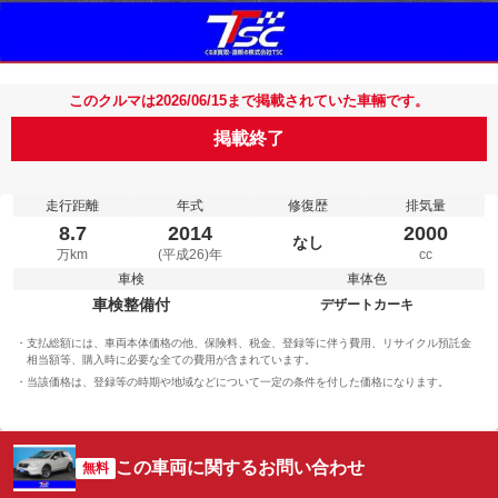
このクルマは2026/06/15まで掲載されていた車輛です。
掲載終了
走行距離
年式
修復歴
排気量
8.7
2014
2000
なし
万km
(平成26)年
cc
車検
車体色
車検整備付
デザートカーキ
支払総額には、車両本体価格の他、保険料、税金、登録等に伴う費用、リサイクル預託金
相当額等、購入時に必要な全ての費用が含まれています。
当該価格は、登録等の時期や地域などについて一定の条件を付した価格になります。
この車両に関するお問い合わせ
無料