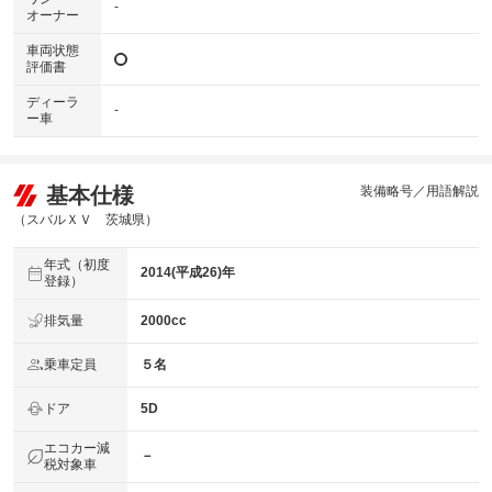
-
オーナー
車両状態
評価書
ディーラ
-
ー車
基本仕様
装備略号／用語解説
（スバルＸＶ 茨城県）
年式（初度
2014(平成26)年
登録）
排気量
2000cc
乗車定員
５名
ドア
5D
エコカー減
－
税対象車