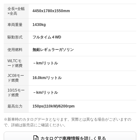
ダウンヒルアシストコントロール
：装備なし
アルミホイール：17インチ
全長×全幅
：装備あり
4450x1780x1550mm
×全高
パワーウィンドウ
盗難防止システム
：装備あり
：装備あり
革シート
ハーフレザーシート
：装備なし
：装備なし
車両重量
1430kg
アイドリングストップ
ドライブレコーダー
：装備あり
：装備あり
キーレス
LEDヘッドランプ
：装備あり
：装備あり
USB入力端子
Bluetooth接続
駆動形式
フルタイム４WD
：装備なし
：装備あり
HID(キセノンライト)
ポータブルナビ
：装備なし
：装備なし
100V電源
クリーンディーゼル
使用燃料
無鉛レギュラーガソリン
：装備なし
：装備なし
バックカメラ
ETC
：装備あり
：装備あり
センターデフロック
：装備なし
WLTCモ
エアロ
スマートキー
－km/リットル
：装備なし
：装備あり
ード燃費
レンタカーアップ
展示・試乗車
：装備なし
：装備なし
ローダウン
ランフラットタイヤ
：装備なし
：装備なし
JC08モー
16.0km/リットル
ド燃費
電動格納ミラー
：装備あり
パワーシート
3列シート
：装備あり
：装備なし
10/15モー
装備略号／用語解説
－km/リットル
ド燃費
ベンチシート
フルフラットシート
：装備なし
：装備なし
チップアップシート
オットマン
最高出力
150ps(110kW)/6200rpm
：装備なし
：装備なし
電動格納サードシート
シートヒーター
：装備なし
：装備なし
※新車時のカタログデータとなります。実際とは異なる場合がございますの
で、詳細は販売店にご確認ください。
ウォークスルー
後席モニター
：装備なし
：装備なし
カタログで車種情報を詳しく見る
電動リアゲート
フロントカメラ