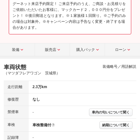
グーネット来店予約限定！ ご来店予約のうえ、ご商談・お見積りを
ご依頼いただいたお客様に、マックカード２，０００円分をプレゼ
ント！ ※後日郵送となります。※１家族様１回限り。※ご予約のみ
の場合は対象外。※キャンペーン内容は予告なく変更・終了する場
合があります。
装備
販売店
購入パック
ローン
車両状態
装備略号／用語解説
（マツダフレアワゴン 茨城県）
走行距離
2.3万km
修復歴
なし
禁煙車
-
車内の匂いについて聞く
車検
車検整備付
納期について聞く
?
記録簿
-