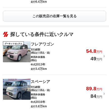
6.4万km
走行
この販売店の在庫一覧を見る
探している条件に近いクルマ
フレアワゴン
グーネットセレクト
支払総額
54.8
万円
(税込)(リ済込・追)
車両本体価格
49
万円
(税込)
2013年
年式
3.4万km
走行
スペーシア
支払総額
89.8
万円
(税込)(リ済込・追)
車両本体価格
84
万円
(税込)
2016年
年式
3.8万km
走行