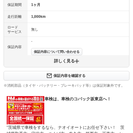
保証期間
1ヶ月
走行距離
1,000km
ロード
無し
サービス
-
保証内容
保証内容について問い合わせる
詳しく見る
保証項目
-
修理回数
-
保証内容を確認する
※消耗部品（タイヤ・バッテリー・ブレーキパッド等）は保証対象外です。
上限金額
-
車検は、車検のコバック坂東店へ！
免責金
無し
保証修理
-
受付先
整備付 法定12ヶ月または法定24ヶ月点検整備付
”茨城県で車検をするなら、ナオイオートにお任せ下さい！ 茨
法定整備
※車検なし・車検整備付の場合は法定24ヶ月点検整備付
※商用車は6ヶ月または12ヶ月点検整備付