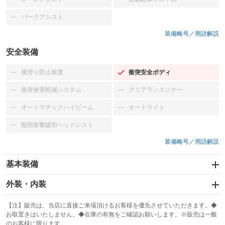
：装備なし
：装備なし
パークアシスト
：装備なし
装備略号／用語解説
安全装備
横滑り防止装置
衝突安全ボディ
：装備なし
：装備あり
衝突被害軽減システム
クリアランスソナー
：装備なし
：装備なし
オートマチックハイビーム
オートライト
：装備なし
：装備なし
頸部衝撃緩和ヘッドレスト
：装備なし
装備略号／用語解説
基本装備
エアバッグ：運転席/助手席
外装・内装
：装備あり
スライドドア：両側スライド・片側電動
カーナビ：メモリーナビ他
：装備あり
：装備あり
【注】販売は、当店に直接ご来場頂けるお客様を優先させていただきます。◆
お取置きはいたしません。◆在庫の有無をご確認お願いします。※販売は一般
サンルーフ
ABS
TV：ワンセグ
：装備なし
：装備あり
：装備あり
のお客様に限ります。