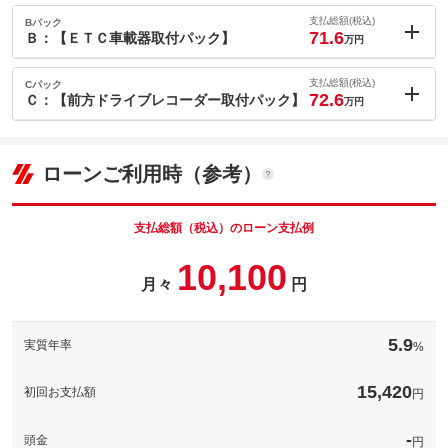
内：オプシ
1
ョン価格
支払総額(税込)
Bパック
万円
71.6
(税込)
Ｂ：【ＥＴＣ車載器取付パック】
万円
車両本体価
64
万円
内：オプシ
格
1.8
ョン価格
支払総額(税込)
Cパック
万円
72.6
(税込)
Ｃ：【前方ドライブレコーダー取付パック】
万円
車両本体価
64
万円
内：オプシ
格
2.8
ョン価格
万円
パック内容
(税込)
ローンご利用時（参考）
車両本体価
64
万円
お好きなナンバーに変更ができます！図柄入りナンバーへの変更
格
は、別途料金が発生します。
パック内容
支払総額（税込）のローン支払例
備考
－
愛車にＥＴＣを付けて高速道路を走行しませんか？ＥＴＣカード
10,100
をお持ちであれば、料金所での支払いも手間なし！スマートＩＣ
パック内容
月々
円
保証
[保証付]：期間期限指定なし・走行指定なし
でも乗り降りできます！
ドライブレコーダーは必須の時代！安心・安全のために取付をオ
備考
－
保証項目
-
ススメします！
5.9
実質年率
%
修理回数・
保証
[保証付]：期間期限指定なし・走行指定なし
-
備考
－
上限金額
15,420
初回お支払額
円
保証項目
-
免責金
無し
保証
[保証付]：期間期限指定なし・走行指定なし
修理回数・
保証修理受
-
頭金
-
円
-
保証項目
-