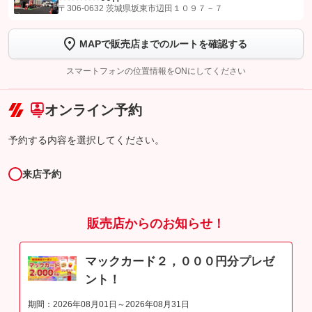
【STEP1】
認証画面でグーネットを友だち追加してから「許可する」ボタンを押
〒306-0632 茨城県坂東市辺田１０９７－７
します
MAPで販売店までのルートを確認する
【STEP2】
トーク画面で
ボタンをタップして問い合わせを
完了してください。
スマートフォンの位置情報をONにしてください
こちら
オンライン予約
予約する内容を選択してください。
来店予約
販売店からのお知らせ！
マックカード２，０００円分プレゼ
ント！
期間：2026年08月01日～2026年08月31日