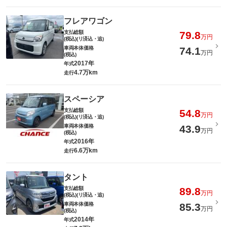
フレアワゴン
支払総額
79.8
万円
(税込)(リ済込・追)
車両本体価格
74.1
万円
(税込)
2017年
年式
4.7万km
走行
スペーシア
支払総額
54.8
万円
(税込)(リ済込・追)
車両本体価格
43.9
万円
(税込)
2016年
年式
6.6万km
走行
タント
支払総額
89.8
万円
(税込)(リ済込・追)
車両本体価格
85.3
万円
(税込)
2014年
年式