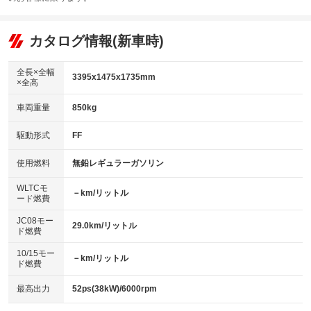
エアコン
Wエアコン
オーディオ
：装備あり
：装備なし
：装備なし
リフトアップ
パワーステアリング
カタログ情報(新車時)
ビジュアル
：装備なし
：装備あり
：装備なし
ダウンヒルアシストコントロール
アルミホイール
：装備なし
：装備なし
全長×全幅
3395x1475x1735mm
×全高
パワーウィンドウ
盗難防止システム
革シート
ハーフレザーシート
：装備あり
：装備あり
：装備なし
：装備なし
車両重量
850kg
アイドリングストップ
ドライブレコーダー
キーレス
LEDヘッドランプ
：装備あり
：装備なし
：装備あり
：装備なし
USB入力端子
Bluetooth接続
駆動形式
FF
HID(キセノンライト)
ポータブルナビ
：装備あり
：装備なし
：装備なし
：装備なし
100V電源
クリーンディーゼル
バックカメラ
ETC
使用燃料
無鉛レギュラーガソリン
：装備なし
：装備なし
：装備あり
：装備あり
センターデフロック
エアロ
スマートキー
：装備なし
WLTCモ
：装備なし
：装備あり
－km/リットル
ード燃費
レンタカーアップ
展示・試乗車
ローダウン
ランフラットタイヤ
：装備なし
：装備なし
：装備なし
：装備なし
JC08モー
29.0km/リットル
ド燃費
電動格納ミラー
パワーシート
3列シート
：装備あり
：装備なし
：装備なし
10/15モー
装備略号／用語解説
－km/リットル
ベンチシート
フルフラットシート
ド燃費
：装備なし
：装備なし
チップアップシート
オットマン
：装備なし
：装備なし
最高出力
52ps(38kW)/6000rpm
電動格納サードシート
シートヒーター