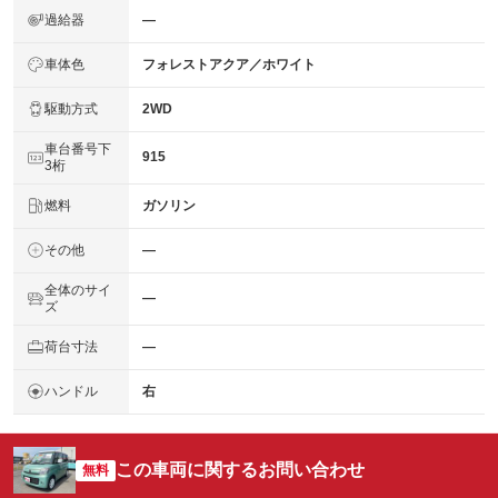
過給器
―
車体色
フォレストアクア／ホワイト
駆動方式
2WD
車台番号下
915
3桁
燃料
ガソリン
その他
―
全体のサイ
―
ズ
荷台寸法
―
ハンドル
右
この車両に関するお問い合わせ
無料