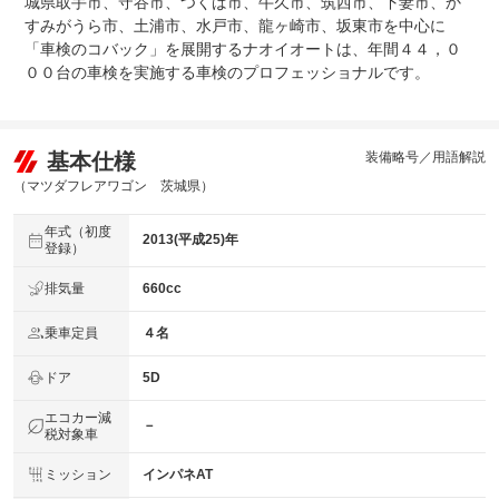
城県取手市、守谷市、つくば市、牛久市、筑西市、下妻市、か
すみがうら市、土浦市、水戸市、龍ヶ崎市、坂東市を中心に
法定整備
定期点検整備あり（納車時までに整備実施） 一般整備費
「車検のコバック」を展開するナオイオートは、年間４４，０
について
用は車両価格に含みます。
００台の車検を実施する車検のプロフェッショナルです。
基本仕様
装備略号／用語解説
（マツダフレアワゴン 茨城県）
年式（初度
2013(平成25)年
登録）
排気量
660cc
乗車定員
４名
ドア
5D
エコカー減
－
税対象車
ミッション
インパネAT