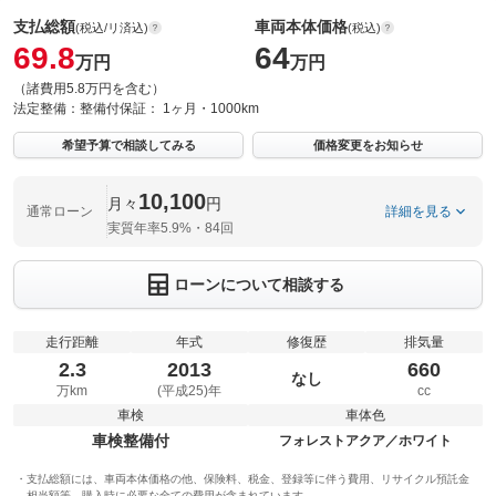
支払総額
車両本体価格
(税込/リ済込)
(税込)
69.8
64
万円
万円
（諸費用5.8万円を含む）
法定整備：
整備付
保証：
1ヶ月・1000km
希望予算で相談してみる
価格変更をお知らせ
10,100
月々
円
通常ローン
詳細を見る
実質年率5.9%・84回
ローンについて相談する
走行距離
年式
修復歴
排気量
2.3
2013
660
なし
万km
(平成25)年
cc
車検
車体色
車検整備付
フォレストアクア／ホワイト
支払総額には、車両本体価格の他、保険料、税金、登録等に伴う費用、リサイクル預託金
相当額等、購入時に必要な全ての費用が含まれています。