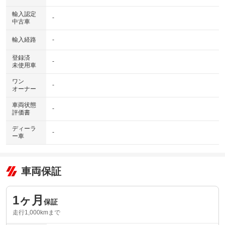
輸入認定
-
中古車
輸入経路
-
登録済
-
未使用車
ワン
-
オーナー
車両状態
-
評価書
ディーラ
-
ー車
車両保証
1ヶ月
保証
走行1,000kmまで