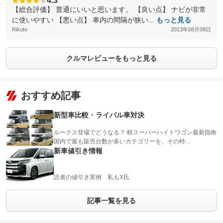
4.3
【総合評価】 普通にいいと思います。 【良い点】 ナビが非常
に使いやすい 【悪い点】 車内の間隔が狭い...
もっと見る
Rikuto
2013年08月08日
クルマレビューをもっと見る
おすすめ記事
新型車比較・ライバル車対決
ルークス登場でどうなる？ 軽スーパーハイトワゴン最新指南
国内で最も販売台数が多いカテゴリーを、その特…
新車値引き情報
読者の値引き実例 私もX氏
記事一覧を見る