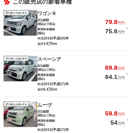
この販売店の新着車種
ワゴンＲ
グーネットセレクト
支払総額
79.8
万円
(税込)(リ済込)
車両本体価格
75.6
万円
(税込)
2018(平成30)年
年式
3.8万km
走行
スペーシア
グーネットセレクト
支払総額
69.8
万円
(税込)(リ済込)
車両本体価格
64.1
万円
(税込)
2015(平成27)年
年式
6.4万km
走行
ムーヴ
グーネットセレクト
支払総額
59.8
万円
(税込)(リ済込)
車両本体価格
54
万円
(税込)
2015(平成27)年
年式