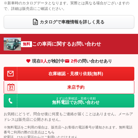
：装備なし
：装備なし
※新車時のカタログデータとなります。実際とは異なる場合がございますの
で、詳細は販売店にご確認ください。
ウォークスルー
後席モニター
：装備なし
：装備なし
電動リアゲート
フロントカメラ
カタログで車種情報を詳しく見る
：装備なし
：装備なし
シートエアコン
全周囲カメラ
：装備なし
：装備なし
サイドカメラ
ルーフレール
この車両に関するお問い合わせ
：装備なし
無料
：装備なし
エアサスペンション
ヘッドライトウォッシャー
：装備なし
：装備なし
現在
0
人
が検討中
2件
の問い合わせあり
装備略号／用語解説
在庫確認・見積り依頼(無料)
来店予約
まずは在庫確認・見積り依頼
無料電話でお問い合わせ
お気軽にどうぞ。問合せ後に何度もご連絡が届くことはありません。メールア
ドレスは販売店に公開されません。
※無料電話をご利用の場合は、販売店へお客様の電話番号が通知されます。無料電話
番号ご利用の際の注意点は
こちら
IP電話、ひかり電話からはご利用いただけません。