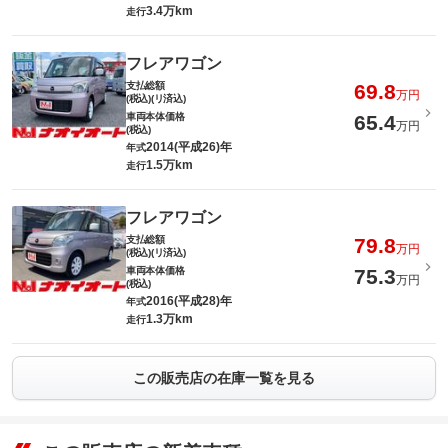
3.4万km
走行
フレアワゴン
支払総額
69.8
万円
(税込)(リ済込)
車両本体価格
65.4
万円
(税込)
2014(平成26)年
年式
1.5万km
走行
フレアワゴン
支払総額
79.8
万円
(税込)(リ済込)
車両本体価格
75.3
万円
(税込)
2016(平成28)年
年式
1.3万km
走行
この販売店の在庫一覧を見る