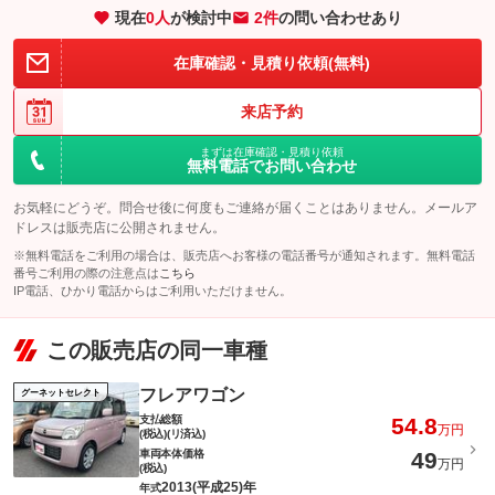
現在
0
人
が検討中
2件
の問い合わせあり
在庫確認・見積り依頼(無料)
来店予約
まずは在庫確認・見積り依頼
無料電話でお問い合わせ
お気軽にどうぞ。問合せ後に何度もご連絡が届くことはありません。メールア
ドレスは販売店に公開されません。
※無料電話をご利用の場合は、販売店へお客様の電話番号が通知されます。無料電話
番号ご利用の際の注意点は
こちら
IP電話、ひかり電話からはご利用いただけません。
この販売店の同一車種
フレアワゴン
グーネットセレクト
支払総額
54.8
万円
(税込)(リ済込)
車両本体価格
49
万円
(税込)
2013(平成25)年
年式