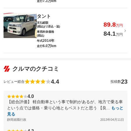
7.3万km
走行
タント
支払総額
89.8
万円
(税込)(リ済込・追)
車両本体価格
84.1
万円
(税込)
2014年
年式
6.0万km
走行
クルマのクチコミ
4.4
23
レビュー総合
投稿数
4.0
【総合評価】 軽自動車という事で制約があるが、地方で乗る車
という点では価格・乗り心地ともベストだと思う 【良...
もっと
見る
静岡就職行政
2013年04月11日