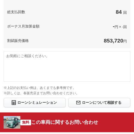
上限金額
付先
ロードサー
修理回数・
免責金
無し
無し
84
総支払回数
-
回
ビスの有無
上限金額
保証修理受
-
免責金
無し
付先
-
ボーナス月加算金額
このパックの見積もり依頼（無料）
円 × -回
ロードサー
保証修理受
無し
-
ビスの有無
付先
853,720
割賦販売価格
円
ロードサー
無し
ビスの有無
このパックの見積もり依頼（無料）
お気軽にご相談ください。
このパックの見積もり依頼（無料）
※上記のお支払い例は、あくまでも参考例です。
※詳しくは、各販売店までお問い合わせください。
ローンシミュレーション
ローンについて相談する
この車両に関するお問い合わせ
無料