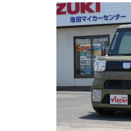
マガジン
車カタログ
自動車ローン
保険
レビュー
価格相場
教習所
用語集