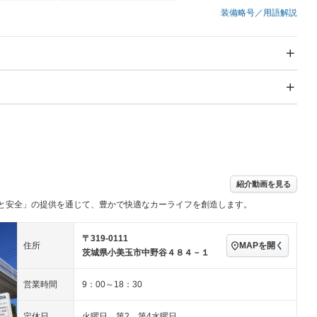
装備略号／用語解説
スライドドア：両面電動
サンルーフ
－
Wエアコン
リフトアップ
－
－
TV：フルセグ
パワーステアリング
パワーウィンドウ
アルミホイール：アルミ
－ビジュアル
－
ホイール
ングストップ
ドライブレコーダー
USB入力端子
ハーフレザーシート
キーレス
－
紹介動画を見る
クリーンディーゼル
センターデフロック
－
－
と安全」の提供を通じて、豊かで快適なカーライフを創造します。
セノンライト)
ポータブルナビ
バックカメラ
－
乗車
電動格納ミラー
スマートキー
ローダウン
－
〒319-0111
MAPを開く
住所
装備略号／用語解説
茨城県小美玉市中野谷４８４－１
ート
3列シート
ベンチシート
－
営業時間
9：00～18：30
ップシート
オットマン
電動格納サードシート
－
－
スルー
後席モニター
電動リアゲート
－
－
定休日
火曜日 第2、第4水曜日