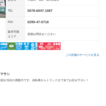
アコン
全周囲カメラ
サイドカメラ
－
－
0078-6047-1087
TEL
ペンション
0299-47-0718
FAX
装備略号／用語解説
販売可能
直接お問合せください
エリア
この店舗のサービスを見る
マサシ
笑顔が当社の原動力です。自転車からトラックまで全てお任せ下さい！