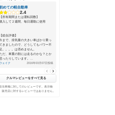
初めての軽自動車
2.4
【所有期間または運転回数】
購入して２週間、毎日通勤に使用
【総合評価】
今まで、排気量の大きい車ばかり乗っ
てきましたので、どうしてもパワー不
足。。。。は否めません。
ただ、車重の割には走るのかな？とか
思ったりしています。…
ウェイク
2016年03月07日投稿
クルマレビューをすべて見る
該当車種に対してのレビューです。表示物
、販売店に対するレビューではありません。