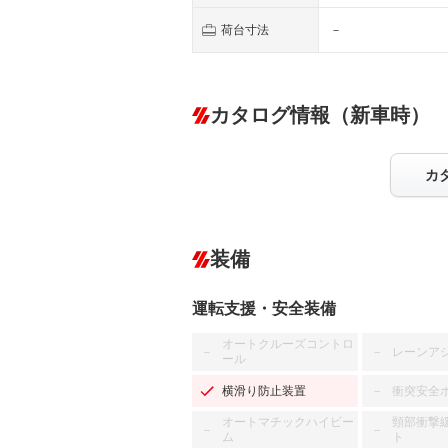
荷台寸法
－
カタログ情報（新車時）
カ
装備
運転支援・安全装備
オートクルーズコントロ
レーンア
－
－
ール
横滑り防止装置
衝突安全
－
オートマチックハイビー
頸部衝撃
－
－
ム
ト