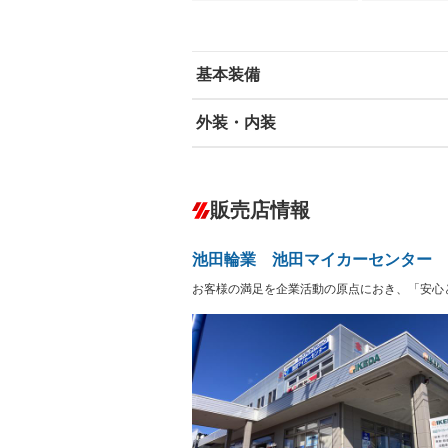
基本装備
外装・内装
エアバッグ：運転席/助手席
ABS
エアコン
カーナビ：メモリーナビ他
ダウンヒルアシストコントロール
－
販売店情報
オーディオ：CDまたはCDチェンジャー
盗難防止システム
アイドリ
－
ヘッドライトウォッシャ
革シート
－
－
池田輪業 池田マイカーセンター
ー
Bluetooth接続
100V電源
－
お客様の満足を企業活動の原点におき、「安心
LEDヘッドランプ
HID(キ
－
－
レンタカーアップ
展示・試
－
－
ETC
エアロ
－
ランフラットタイヤ
パワーシ
－
－
フルフラットシート
チップア
－
－
シートヒーター
ウォーク
－
－