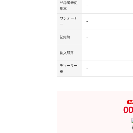
登録済未使
－
用車
ワンオーナ
－
ー
記録簿
－
輸入経路
－
ディーラー
－
車
無
00