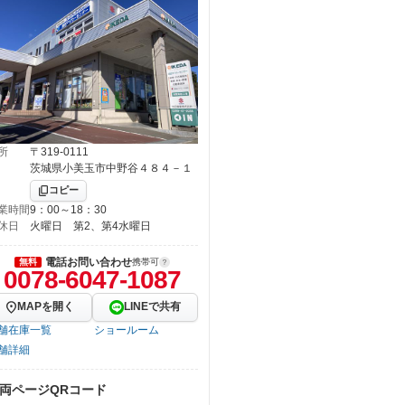
所
〒319-0111
茨城県小美玉市中野谷４８４－１
コピー
業時間
9：00～18：30
休日
火曜日 第2、第4水曜日
電話お問い合わせ
無料
携帯可
0078-6047-1087
MAPを開く
LINEで共有
舗在庫一覧
ショールーム
舗詳細
両ページQRコード