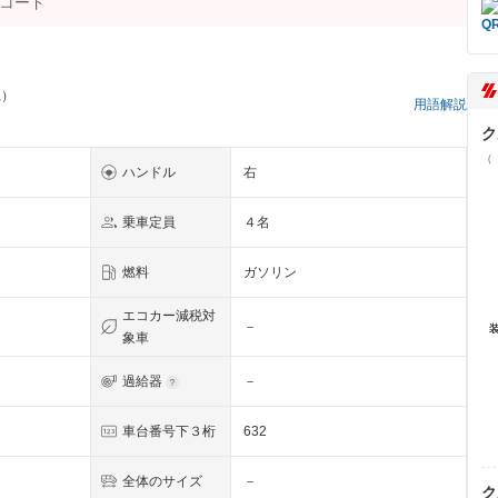
県）
用語解説
ク
（
ハンドル
右
乗車定員
４名
燃料
ガソリン
エコカー減税対
－
象車
過給器
－
車台番号下３桁
632
全体のサイズ
－
ク