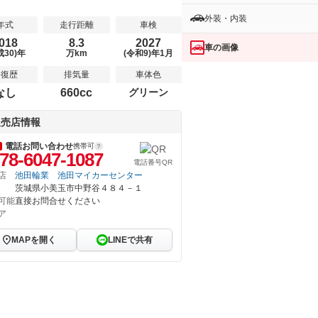
外装・内装
年式
走行距離
車検
018
8.3
2027
車の画像
成30)年
万km
(令和9)年1月
修復歴
排気量
車体色
なし
660cc
グリーン
販売店情報
電話お問い合わせ
携帯可
78-6047-1087
電話番号QR
店
池田輪業 池田マイカーセンター
茨城県小美玉市中野谷４８４－１
可能
直接お問合せください
ア
MAPを開く
LINEで共有