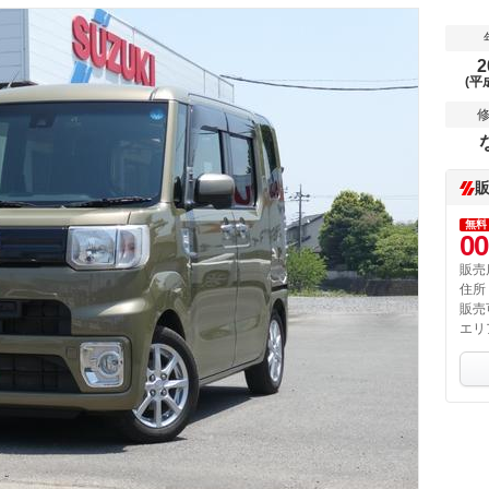
2
(平
無料
00
販売
住所
販売
エリ