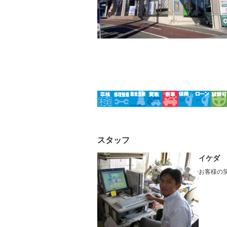
フロントカメラ
シートエ
－
－
ルーフレール
エアサス
－
－
スタッフ
イケダ 
お客様の