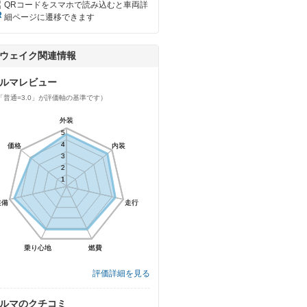
QRコードをスマホで読み込むと車両詳
細ページに遷移できます
ウェイク関連情報
ルマレビュー
「普通=3.0」が評価軸の基準です）
外装
外装
5
5
4
4
価格
価格
内装
内装
3
3
2
2
1
1
装備
装備
走行
走行
乗り心地
乗り心地
燃費
燃費
評価詳細を見る
ルマのクチコミ