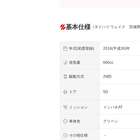
基本仕様
（ダイハツ ウェイク 茨城
年式(初度登録)
2018(平成30)年
排気量
660cc
駆動方式
2WD
ドア
5D
ミッション
インパネAT
車体色
グリーン
その他仕様
－