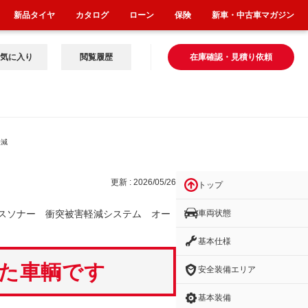
新品タイヤ
カタログ
ローン
保険
新車・中古車マガジン
気に入り
閲覧履歴
在庫確認・見積り依頼
軽減
更新 : 2026/05/26
トップ
車両状態
スソナー 衝突被害軽減システム オー
基本仕様
いた車輌です
安全装備エリア
基本装備