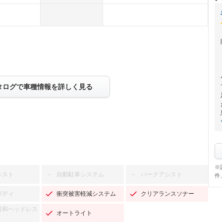
タログで車種情報を詳しく見る
※
シスト
自動駐車システム
パークアシスト
－
－
件
ボディ
衝突被害軽減システム
クリアランスソナー
緩和ヘッドレス
オートライト