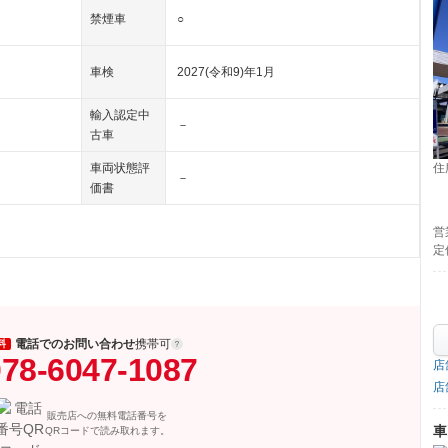
禁煙車
○
車検
2027(令和9)年1月
輸入認定中
－
古車
住
車両状態評
－
価書
営
定
電話でのお問い合わせ
携帯可
料
78-6047-1087
店
店
販売店への無料電話番号を
車
QRコードで読み取れます。