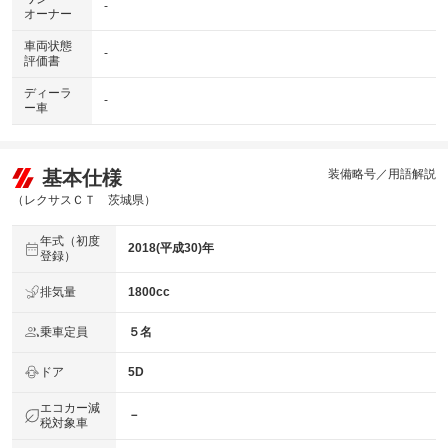
-
オーナー
車両状態
-
評価書
ディーラ
-
ー車
基本仕様
装備略号／用語解説
（レクサスＣＴ 茨城県）
年式（初度
2018(平成30)年
登録）
排気量
1800cc
乗車定員
５名
ドア
5D
エコカー減
－
税対象車