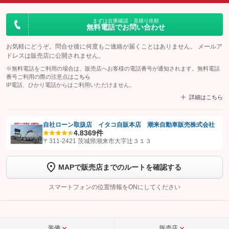
まずは在庫確認・見積り依頼
無料電話でお問い合わせ
お気軽にどうぞ。問合せ後に何度もご連絡が届くことはありません。 メールア
ドレスは販売店に公開されません。
※無料電話をご利用の場合は、販売店へお客様の電話番号が通知されます。無料電話
番号ご利用の際の注意点は
こちら
IP電話、ひかり電話からはご利用いただけません。
詳細はこちら
自社ローン取扱店 イタコ自販本店 潮来自動車販売株式会社
4.8
369件
【STEP1】
認証画面でグーネットを友だち追加してから「許可する」ボタンを押
〒311-2421 茨城県潮来市大字辻３１３
します
MAPで販売店までのルートを確認する
【STEP2】
トーク画面で
ボタンをタップして問い合わせを
完了してください。
スマートフォンの位置情報をONにしてください
こちら
装備
販売店