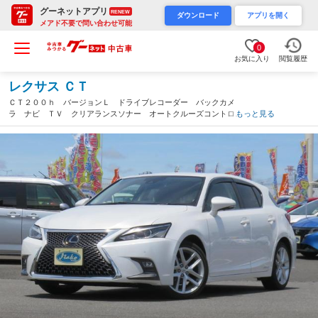
グーネットアプリ
RENEW
ダウンロード
アプリを開く
メアド不要で問い合わせ可能
0
お気に入り
閲覧履歴
レクサス ＣＴ
ＣＴ２００ｈ バージョンＬ ドライブレコーダー バックカメ
ラ ナビ ＴＶ クリアランスソナー オートクルーズコントロー
もっと見る
ル レーンアシスト 衝突被害軽減システム アルミホイール オ
ートマチックハイビーム ＬＥＤヘッドランプ（茨城県）