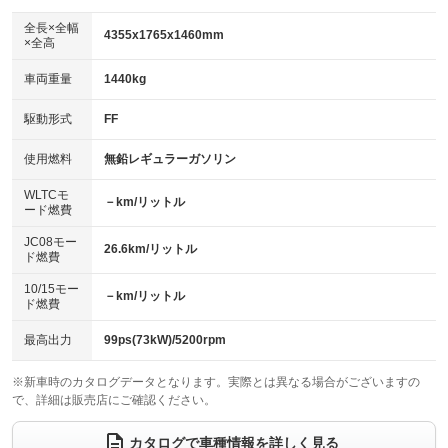
ダウンヒルアシストコントロール
：装備なし
アルミホイール：アルミホイール
全長×全幅
：装備あり
4355x1765x1460mm
×全高
パワーウィンドウ
盗難防止システム
：装備あり
：装備あり
革シート
ハーフレザーシート
：装備なし
：装備なし
車両重量
1440kg
アイドリングストップ
ドライブレコーダー
：装備なし
：装備あり
キーレス
LEDヘッドランプ
：装備あり
：装備あり
USB入力端子
Bluetooth接続
駆動形式
FF
：装備なし
：装備あり
HID(キセノンライト)
ポータブルナビ
：装備なし
：装備なし
100V電源
クリーンディーゼル
使用燃料
無鉛レギュラーガソリン
：装備なし
：装備なし
バックカメラ
ETC2.0
：装備あり
：装備あり
センターデフロック
：装備なし
WLTCモ
エアロ
スマートキー
－km/リットル
：装備なし
：装備あり
ード燃費
レンタカーアップ
展示・試乗車
：装備なし
：装備なし
ローダウン
ランフラットタイヤ
：装備なし
：装備なし
JC08モー
26.6km/リットル
ド燃費
電動格納ミラー
：装備あり
パワーシート
3列シート
：装備あり
：装備なし
10/15モー
装備略号／用語解説
－km/リットル
ド燃費
ベンチシート
フルフラットシート
：装備なし
：装備なし
チップアップシート
オットマン
最高出力
99ps(73kW)/5200rpm
：装備なし
：装備なし
電動格納サードシート
シートヒーター
：装備なし
：装備あり
※新車時のカタログデータとなります。実際とは異なる場合がございますの
で、詳細は販売店にご確認ください。
ウォークスルー
後席モニター
：装備なし
：装備なし
カタログで車種情報を詳しく見る
電動リアゲート
フロントカメラ