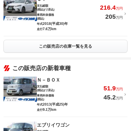
支払総額
216.4
万円
(税込)(リ済込)
車両本体価格
205
万円
(税込)
2018(平成30)年
年式
7.6万km
走行
この販売店の在庫一覧を見る
この販売店の新着車種
Ｎ－ＢＯＸ
支払総額
51.9
万円
(税込)(リ済込)
車両本体価格
45.2
万円
(税込)
2013(平成25)年
年式
9.1万km
走行
エブリイワゴン