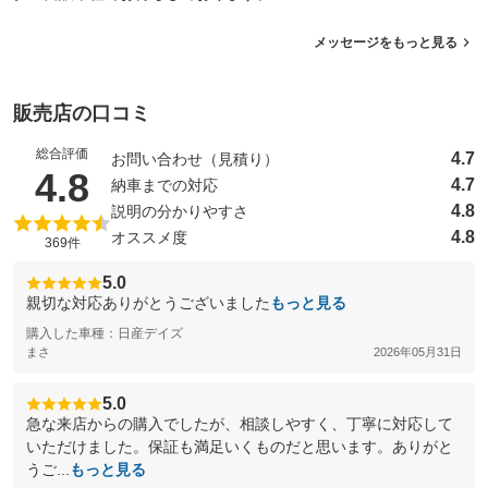
メッセージをもっと見る
販売店の口コミ
総合評価
4.7
お問い合わせ（見積り）
（5点満点中）
4.8
4.7
納車までの対応
4.8
説明の分かりやすさ
4.8
オススメ度
369件
5.0
親切な対応ありがとうございました
もっと見る
購入した車種：日産デイズ
まさ
2026年05月31日
5.0
急な来店からの購入でしたが、相談しやすく、丁寧に対応して
いただけました。保証も満足いくものだと思います。ありがと
うご...
もっと見る