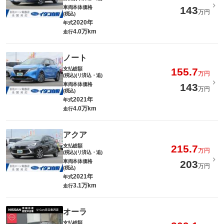
車両本体価格
143
万円
(税込)
2020年
年式
4.0万km
走行
ノート
支払総額
155.7
万円
(税込)(リ済込・追)
車両本体価格
143
万円
(税込)
2021年
年式
4.0万km
走行
アクア
支払総額
215.7
万円
(税込)(リ済込・追)
車両本体価格
203
万円
(税込)
2021年
年式
3.1万km
走行
オーラ
支払総額