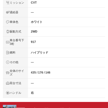
ミッション
CVT
過給器
―
車体色
ホワイト
駆動方式
2WD
車台番号下
917
3桁
燃料
ハイブリッド
その他
―
全体のサイ
435 / 176 / 146
ズ
荷台寸法
―
ハンドル
右