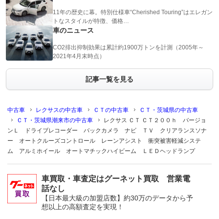
11年の歴史に幕。特別仕様車“Cherished Touring”はエレガン
トなスタイルが特徴、価格…
車のニュース
CO2排出抑制効果は累計約1900万トンを計測（2005年～
2021年4月末時点）
記事一覧を見る
中古車
レクサスの中古車
ＣＴの中古車
ＣＴ・茨城県の中古車
ＣＴ・茨城県潮来市の中古車
レクサス ＣＴ ＣＴ２００ｈ バージョ
ンＬ ドライブレコーダー バックカメラ ナビ ＴＶ クリアランスソナ
ー オートクルーズコントロール レーンアシスト 衝突被害軽減システ
ム アルミホイール オートマチックハイビーム ＬＥＤヘッドランプ
車買取・車査定はグーネット買取 営業電
話なし
【日本最大級の加盟店数】約30万のデータから予
想以上の高額査定を実現！