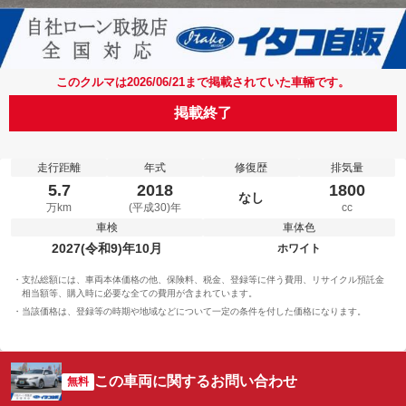
このクルマは2026/06/21まで掲載されていた車輛です。
掲載終了
走行距離
年式
修復歴
排気量
5.7
2018
1800
なし
万km
(平成30)年
cc
車検
車体色
2027(令和9)年10月
ホワイト
支払総額には、車両本体価格の他、保険料、税金、登録等に伴う費用、リサイクル預託金
相当額等、購入時に必要な全ての費用が含まれています。
当該価格は、登録等の時期や地域などについて一定の条件を付した価格になります。
この車両に関するお問い合わせ
無料