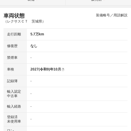
車両状態
装備略号／用語解説
（レクサスＣＴ 茨城県）
走行距離
5.7万km
修復歴
なし
禁煙車
-
車検
2027(令和9)年10月
?
記録簿
-
輸入認定
-
中古車
輸入経路
-
登録済
-
未使用車
ワン