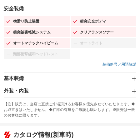
安全装備
横滑り防止装置
衝突安全ボディ
：装備あり
：装備あり
衝突被害軽減システム
クリアランスソナー
：装備あり
：装備あり
オートマチックハイビーム
オートライト
：装備あり
：装備なし
頸部衝撃緩和ヘッドレスト
：装備なし
装備略号／用語解説
基本装備
エアバッグ：運転席/助手席/サイド
外装・内装
：装備あり
スライドドア
カーナビ：メモリーナビ他
：装備なし
：装備あり
【注】販売は、当店に直接ご来場頂けるお客様を優先させていただきます。◆
お取置きはいたしません。◆在庫の有無をご確認お願いします。※販売は一般
サンルーフ
ABS
TV：フルセグ
：装備あり
：装備あり
：装備あり
のお客様に限ります。
エアコン
Wエアコン
オーディオ：CDまたはCDチェンジャー／ミュージックプレイヤー接続
：装備あり
：装備なし
：装備あり
可
リフトアップ
パワーステアリング
カタログ情報(新車時)
：装備なし
：装備あり
ビジュアル：ブルーレイ再生／-
：装備あり