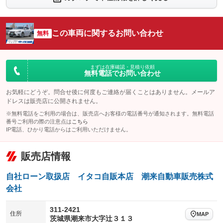
：装備なし
：装備なし
シートエアコン
全周囲カメラ
：装備なし
：装備なし
この車両に関するお問い合わせ
サイドカメラ
無料
ルーフレール
：装備なし
：装備なし
エアサスペンション
ヘッドライトウォッシャー
：装備なし
：装備なし
装備略号／用語解説
まずは在庫確認・見積り依頼
無料電話でお問い合わせ
お気軽にどうぞ。問合せ後に何度もご連絡が届くことはありません。メールア
ドレスは販売店に公開されません。
※無料電話をご利用の場合は、販売店へお客様の電話番号が通知されます。無料電話
番号ご利用の際の注意点は
こちら
IP電話、ひかり電話からはご利用いただけません。
販売店情報
自社ローン取扱店 イタコ自販本店 潮来自動車販売株式
会社
311-2421
住所
MAP
茨城県潮来市大字辻３１３