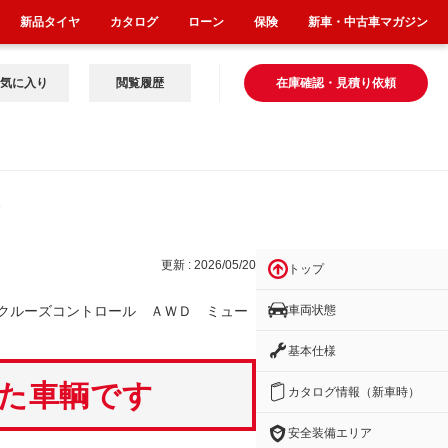
新品タイヤ
カタログ
ローン
保険
新車・中古車マガジン
気に入り
閲覧履歴
在庫確認・見積り依頼
ー
更新 : 2026/05/20
トップ
車両状態
クルーズコントロール ＡＷＤ ミュー
基本仕様
いた車輌です
カタログ情報（新車時）
安全装備エリア