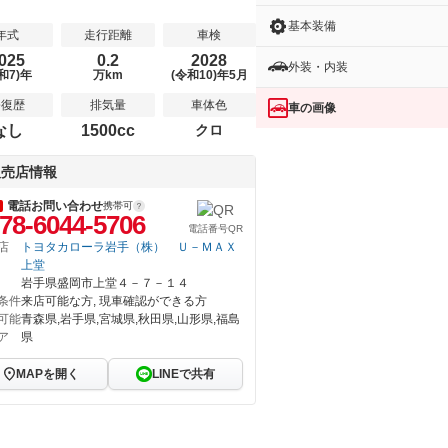
基本装備
年式
走行距離
車検
025
0.2
2028
外装・内装
和7)年
万km
(令和10)年5月
修復歴
排気量
車体色
車の画像
なし
1500cc
クロ
販売店情報
電話お問い合わせ
携帯可
78-6044-5706
電話番号QR
店
トヨタカローラ岩手（株） Ｕ－ＭＡＸ
上堂
岩手県盛岡市上堂４－７－１４
条件
来店可能な方, 現車確認ができる方
可能
青森県,岩手県,宮城県,秋田県,山形県,福島
ア
県
MAPを開く
LINEで共有