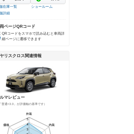
舗在庫一覧
ショールーム
舗詳細
両ページQRコード
QRコードをスマホで読み込むと車両詳
細ページに遷移できます
ヤリスクロス関連情報
ルマレビュー
「普通=3.0」が評価軸の基準です）
外装
外装
5
5
4
4
価格
価格
内装
内装
3
3