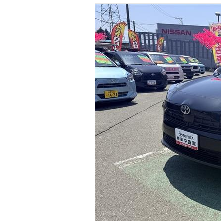
マガジン
車カタログ
自動車ローン
保険
レビュー
価格相場
教習所
用語集