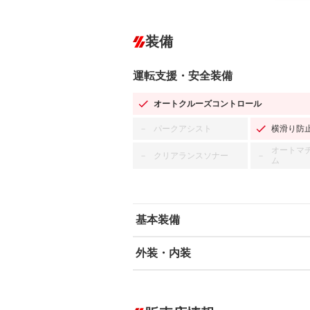
装備
運転支援・安全装備
オートクルーズコントロール
パークアシスト
横滑り防
－
オートマ
クリアランスソナー
－
－
ム
基本装備
外装・内装
エアバッグ：運転席/助手席/サイド
ABS
エアコン
カーナビ
－
ダウンヒルアシストコントロール
－