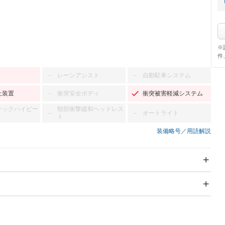
※
件
レーンアシスト
自動駐車システム
－
－
止装置
衝突安全ボディ
衝突被害軽減システム
－
チックハイビー
頸部衝撃緩和ヘッドレス
オートライト
－
－
ト
装備略号／用語解説
スライドドア
サンルーフ
－
－
Wエアコン
リフトアップ
－
－
TV
－
パワーステアリング
パワーウィンドウ