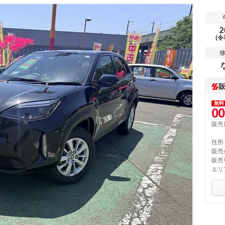
2
(令
無料
00
販売
住所
販売
販売
エリ