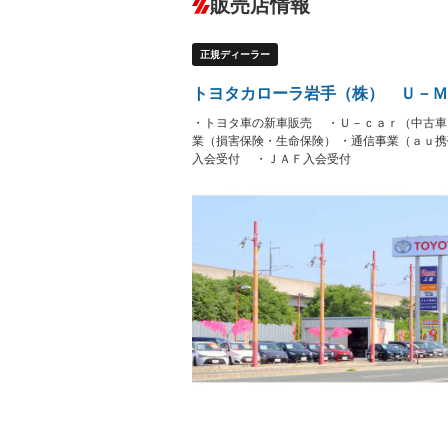
販売店情報
オーディオ：ミュージックプレイヤー接
盗難防止システム
アイドリ
－
ヘッドライトウォッシャ
革シート
－
－
正規ディーラー
ー
Bluetooth接続
100V電源
－
－
LEDヘッドランプ
HID(キ
－
トヨタカローラ岩手（株） Ｕ－Ｍ
レンタカーアップ
展示・試
－
－
・トヨタ車の新車販売 ・Ｕ－ｃａｒ（中古車
ETC
エアロ
－
業（損害保険・生命保険） ・通信事業（ａｕ
入会受付 ・ＪＡＦ入会受付
ランフラットタイヤ
パワーシ
－
－
フルフラットシート
チップア
－
－
シートヒーター
ウォーク
－
－
フロントカメラ
シートエ
－
－
ルーフレール
エアサス
－
－