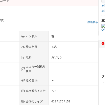
店
店
手県）
車
用語解説
ハンドル
右
乗車定員
５名
燃料
ガソリン
エコカー減税対
－
象車
ク
過給器
－
（
車台番号下３桁
722
全体のサイズ
418 / 176 / 159