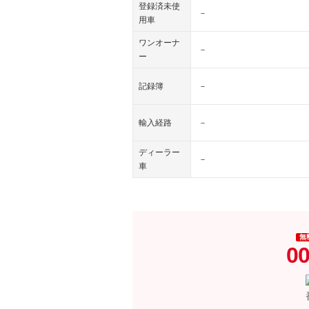
登録済未使
－
用車
ワンオーナ
－
ー
記録簿
－
輸入経路
－
ディーラー
－
車
無
00