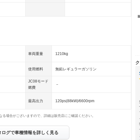
車両重量
1210kg
ク
使用燃料
無鉛レギュラーガソリン
JC08モード
－
燃費
最高出力
120ps(88kW)/6600rpm
なる場合がございますので、詳細は販売店にご確認ください。
タログで車種情報を詳しく見る