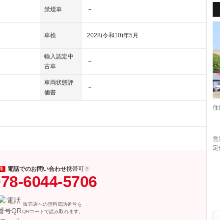
禁煙車
－
車検
2028(令和10)年5月
輸入認定中
－
古車
車両状態評
－
価書
住
営
定
電話でのお問い合わせ
携帯可
料
78-6044-5706
販売店への無料電話番号を
QRコードで読み取れます。