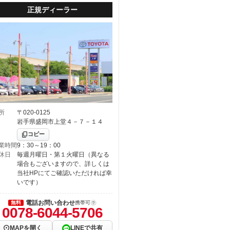
正規ディーラー
所
〒020-0125
岩手県盛岡市上堂４－７－１４
コピー
業時間
9：30～19：00
休日
毎週月曜日・第１火曜日（異なる
場合もございますので、詳しくは
当社HPにてご確認いただければ幸
いです）
電話お問い合わせ
無料
携帯可
0078-6044-5706
MAPを開く
LINEで共有