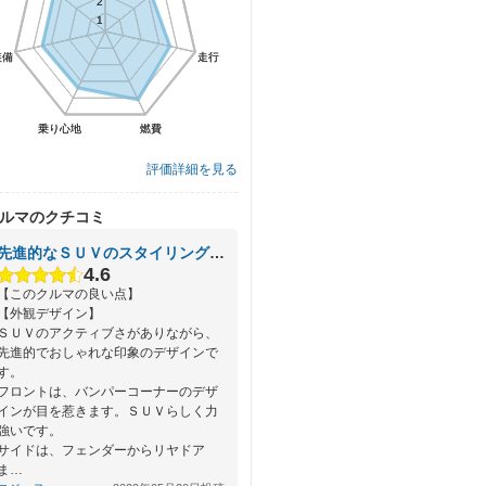
2
2
1
1
装備
装備
走行
走行
乗り心地
乗り心地
燃費
燃費
評価詳細を見る
ルマのクチコミ
先進的なＳＵＶのスタイリングと燃費が魅力のヤリスクロス
4.6
【このクルマの良い点】
【外観デザイン】
ＳＵＶのアクティブさがありながら、
先進的でおしゃれな印象のデザインで
す。
フロントは、バンパーコーナーのデザ
インが目を惹きます。ＳＵＶらしく力
強いです。
サイドは、フェンダーからリヤドア
ま…