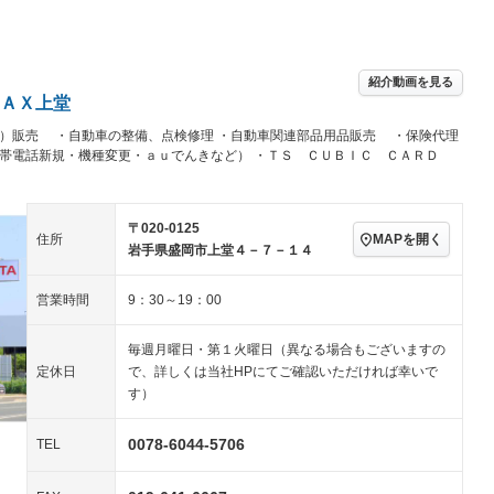
アルミホイール：アルミ
続可
－ビジュアル
－
ホイール
ングストップ
ドライブレコーダー
USB入力端子
－
－
ハーフレザーシート
キーレス
－
クリーンディーゼル
センターデフロック
－
－
紹介動画を見る
セノンライト)
ポータブルナビ
バックカメラ
－
ＡＸ上堂
乗車
電動格納ミラー
－
）販売 ・自動車の整備、点検修理 ・自動車関連部品用品販売 ・保険代理
スマートキー
ローダウン
－
携帯電話新規・機種変更・ａｕでんきなど） ・ＴＳ ＣＵＢＩＣ ＣＡＲＤ
装備略号／用語解説
ート
3列シート
ベンチシート
－
－
ップシート
オットマン
電動格納サードシート
－
－
〒020-0125
MAPを開く
住所
岩手県盛岡市上堂４－７－１４
スルー
後席モニター
電動リアゲート
－
－
アコン
全周囲カメラ
サイドカメラ
－
－
営業時間
9：30～19：00
ペンション
毎週月曜日・第１火曜日（異なる場合もございますの
定休日
で、詳しくは当社HPにてご確認いただければ幸いで
装備略号／用語解説
す）
0078-6044-5706
TEL