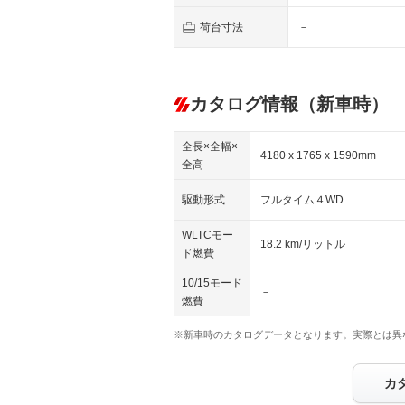
荷台寸法
－
カタログ情報（新車時）
全長×全幅×
4180 x 1765 x 1590mm
全高
駆動形式
フルタイム４WD
WLTCモー
18.2 km/リットル
ド燃費
10/15モード
－
燃費
※新車時のカタログデータとなります。実際とは異
カ