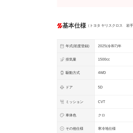
基本仕様
（トヨタ ヤリスクロス 岩
年式(初度登録)
2025(令和7)年
排気量
1500cc
駆動方式
4WD
ドア
5D
ミッション
CVT
車体色
クロ
その他仕様
寒冷地仕様