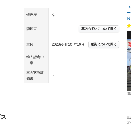
（
ー
修復歴
なし
禁煙車
－
車内の匂いについて聞く
車検
2028(令和10)年10月
納期について聞く
輸入認定中
－
古車
車両状態評
○
価書
住
ビス
営
定