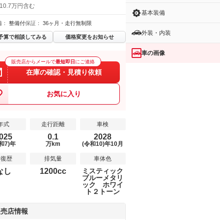
10.7万円含む
基本装備
備：
整備付
保証：
36ヶ月・走行無制限
外装・内装
予算で相談してみる
価格変更をお知らせ
車の画像
販売店からメールで
最短即日
にご連絡
在庫の確認・見積り依頼
お気に入り
年式
走行距離
車検
025
0.1
2028
和7)年
万km
(令和10)年10月
修復歴
排気量
車体色
なし
1200cc
ミスティック
ブルーメタリ
ック ホワイ
ト２トーン
販売店情報