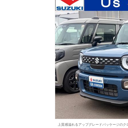
マガジン
車カタログ
自動車ローン
保険
レビュー
価格相場
教習所
用語集
上質感溢れるアップグレードパッケージのク