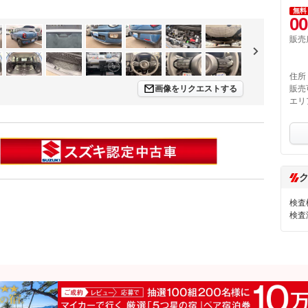
無料
00
販売
住所
画像をリクエストする
販売
エリ
検査
検査