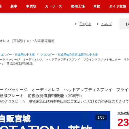
店
新車
車買取
カーリース
整備工場
車検
タイヤ交換
English
ヘルプ
お
ィオレス（宮城県）の中古車販売情報
クロスビー・宮城県の中古車
クロスビー・宮城県仙台市宮城野区の中古車
レードパッケージ オーディオレス ヘッドアップディスプレイ ブラインドスポットモニター リ
ーキ 前後誤発進抑制機能
ードパッケージ オーディオレス ヘッドアップディスプレイ ブライ
軽減ブレーキ 前後誤発進抑制機能（宮城県）
ジのクロスビー☆ 現物確認及び納車時店頭にご来店いただける方のみ販売とさせて
支払総
1
/65
23