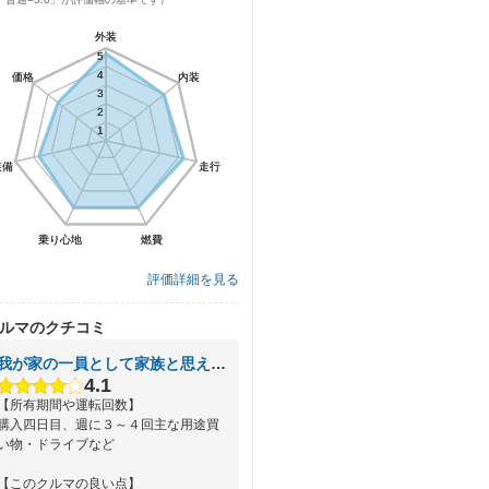
外装
外装
5
5
4
4
価格
価格
内装
内装
3
3
2
2
1
1
装備
装備
走行
走行
乗り心地
乗り心地
燃費
燃費
評価詳細を見る
ルマのクチコミ
我が家の一員として家族と思える車かな！
4.1
【所有期間や運転回数】
購入四日目、週に３～４回主な用途買
い物・ドライブなど
【このクルマの良い点】