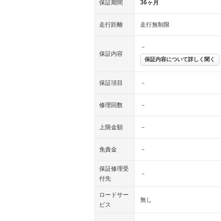
保証期間
36ヶ月
走行距離
走行無制限
－
保証内容
保証内容について詳しく聞く
保証項目
－
修理回数
－
上限金額
－
免責金
－
保証修理受
－
付先
ロードサー
無し
ビス