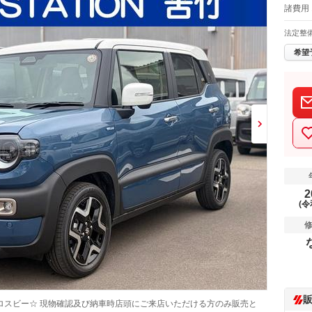
諸費用 
法定整
希望
2
(令
ロスビー☆ 現物確認及び納車時店頭にご来店いただける方のみ販売と