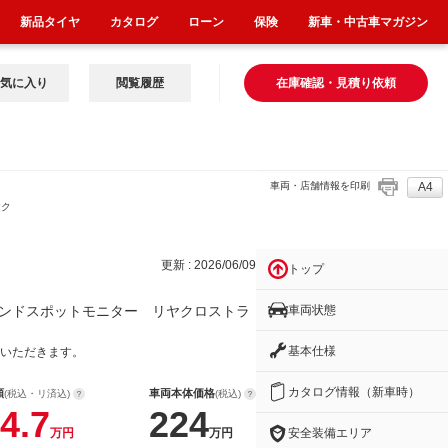
新品タイヤ
カタログ
ローン
保険
新車・中古車マガジン
気に入り
閲覧履歴
在庫確認・見積り依頼
車両・店舗情報を印刷
A4
ヤク
更新 : 2026/06/09
トップ
車両状態
ンドスポットモニター リヤクロストラ
基本仕様
いただきます。
カタログ情報（新車時）
額
車両本体価格
(税込・リ済込)
(税込)
4.7
224
安全装備エリア
万円
万円