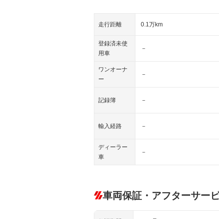
走行距離
0.1万km
登録済未使
－
用車
ワンオーナ
－
ー
記録簿
－
輸入経路
－
ディーラー
－
車
車両保証・アフターサー