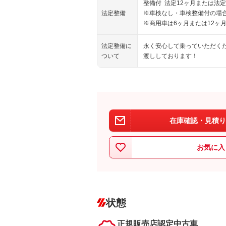
整備付 法定12ヶ月または法定
法定整備
※車検なし・車検整備付の場合
※商用車は6ヶ月または12ヶ
法定整備に
永く安心して乗っていただく
ついて
渡ししております！
在庫確認・見積り
お気に入
状態
正規販売店認定中古車