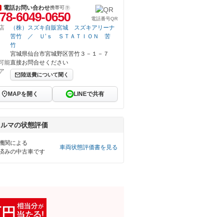
電話お問い合わせ
携帯可
78-6049-0650
電話番号QR
店
（株）スズキ自販宮城 スズキアリーナ
苦竹 ／ Ｕ’ｓ ＳＴＡＴＩＯＮ 苦
竹
宮城県仙台市宮城野区苦竹３－１－７
可能
直接お問合せください
ア
陸送費について聞く
MAPを開く
LINEで共有
クルマの状態評価
機関による
車両状態評価書を見る
済みの中古車です