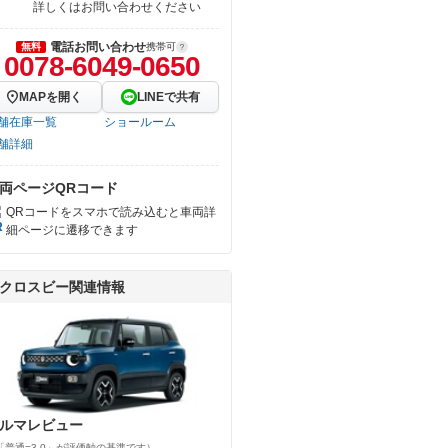
詳しくはお問い合わせください
電話お問い合わせ
無料
携帯可
0078-6049-0650
MAPを開く
LINEで共有
舗在庫一覧
ショールーム
舗詳細
両ページQRコード
QRコードをスマホで読み込むと車両詳
細ページに遷移できます
クロスビー関連情報
ルマレビュー
「普通=3.0」が評価軸の基準です）