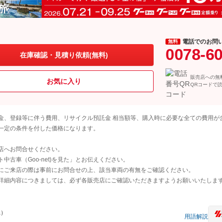
電話でのお問
無料
0078-6
在庫確認・見積り依頼(無料)
販売店への無
お気に入り
QRコードで
金、登録等に伴う費用、リサイクル預託金 相当額等、購入時に必要な全ての費用が
一定の条件を付した価格になります。
店へお問合せください。
古車（Goo-net)を見た」とお伝えください。
にご来店の際は事前にお問合せの上、該当車両の有無をご確認ください。
詳細内容につきましては、必ず各販売店にご確認いただきますようお願いいたしま
県）
用語解説