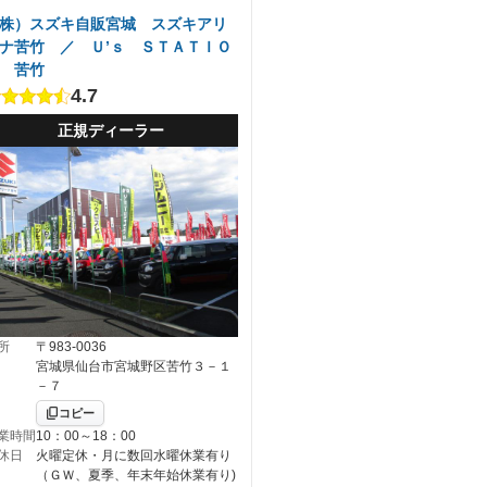
株）スズキ自販宮城 スズキアリ
ナ苦竹 ／ Ｕ’ｓ ＳＴＡＴＩＯ
Ｎ 苦竹
4.7
正規ディーラー
所
〒983-0036
宮城県仙台市宮城野区苦竹３－１
－７
コピー
業時間
10：00～18：00
休日
火曜定休・月に数回水曜休業有り
（ＧＷ、夏季、年末年始休業有り)