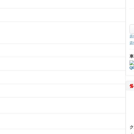
店
店
車
ク
（