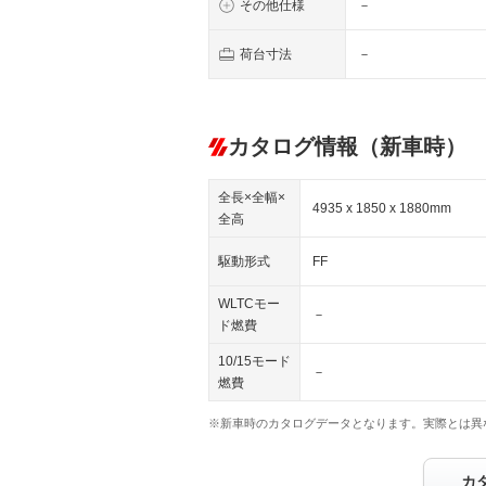
その他仕様
－
荷台寸法
－
カタログ情報（新車時）
全長×全幅×
4935 x 1850 x 1880mm
全高
駆動形式
FF
WLTCモー
－
ド燃費
10/15モード
－
燃費
※新車時のカタログデータとなります。実際とは異
カ