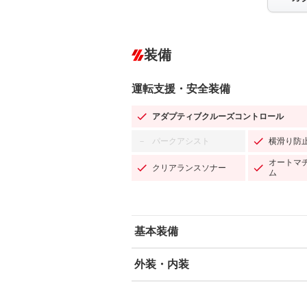
装備
運転支援・安全装備
アダプティブクルーズコントロール
パークアシスト
横滑り防
－
オートマ
クリアランスソナー
ム
基本装備
外装・内装
エアバッグ：運転席/助手席/サイド
ABS
エアコン
カーナビ：メモリーナビ他