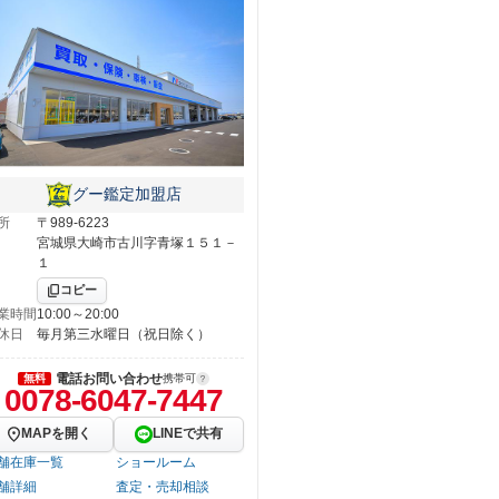
グー鑑定加盟店
所
〒989-6223
宮城県大崎市古川字青塚１５１－
１
コピー
業時間
10:00～20:00
休日
毎月第三水曜日（祝日除く）
電話お問い合わせ
無料
携帯可
0078-6047-7447
MAPを開く
LINEで共有
舗在庫一覧
ショールーム
舗詳細
査定・売却相談