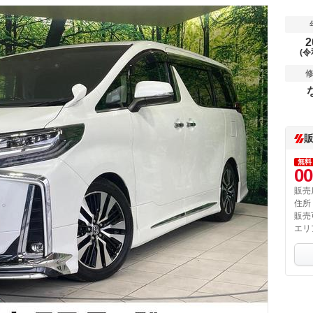
2
(令
無料
00
販売
住所
販売
エリ