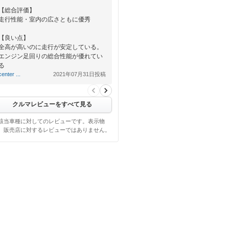
【総合評価】
走行性能・室内の広さともに優秀
【良い点】
全高が高いのに走行が安定している。
エンジン足回りの総合性能が優れてい
る
center ...
2021年07月31日投稿
【悪い点】
サイズが大きいので狭い道には適して
いない
クルマレビューをすべて見る
該当車種に対してのレビューです。表示物
、販売店に対するレビューではありません。