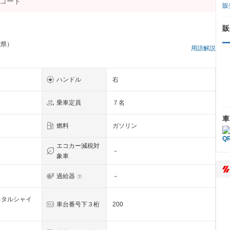
販
販
城県）
用語解説
ハンドル
右
乗車定員
７名
車
燃料
ガソリン
エコカー減税対
－
象車
過給器
－
スタルシャイ
車台番号下３桁
200