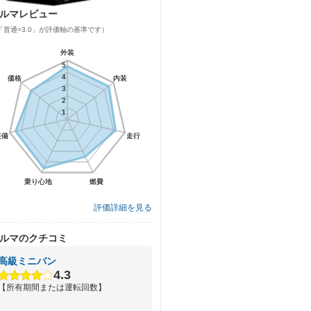
ルマレビュー
「普通=3.0」が評価軸の基準です）
外装
外装
5
5
4
4
価格
価格
内装
内装
3
3
2
2
1
1
装備
装備
走行
走行
乗り心地
乗り心地
燃費
燃費
評価詳細を見る
ルマのクチコミ
高級ミニバン
4.3
【所有期間または運転回数】