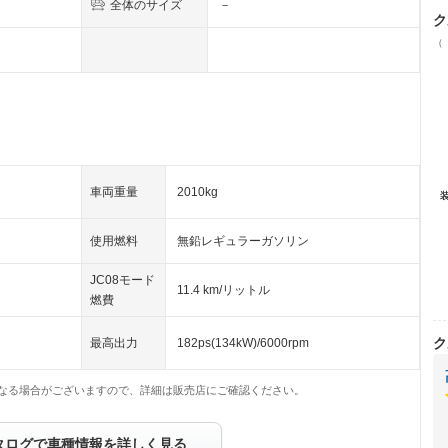
全体のサイズ
－
ク
（
車両重量
2010kg
使用燃料
無鉛レギュラーガソリン
JC08モード
11.4 km/リットル
燃費
ク
最高出力
182ps(134kW)/6000rpm
なる場合がございますので、詳細は販売店にご確認ください。
タログで車種情報を詳しく見る