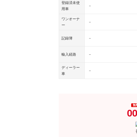
登録済未使
－
用車
ワンオーナ
－
ー
記録簿
－
輸入経路
－
ディーラー
－
車
無
00