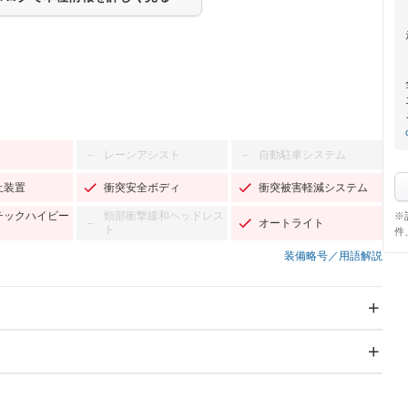
レーンアシスト
自動駐車システム
－
－
止装置
衝突安全ボディ
衝突被害軽減システム
チックハイビー
頸部衝撃緩和ヘッドレス
※
オートライト
－
ト
件
装備略号／用語解説
スライドドア：両面電動
サンルーフ
Wエアコン
リフトアップ
－
TV：フルセグ