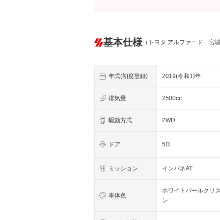
基本仕様
（トヨタ アルファード 宮
年式(初度登録)
2019(令和1)年
排気量
2500cc
駆動方式
2WD
ドア
5D
ミッション
インパネAT
ホワイトパールクリ
車体色
ン