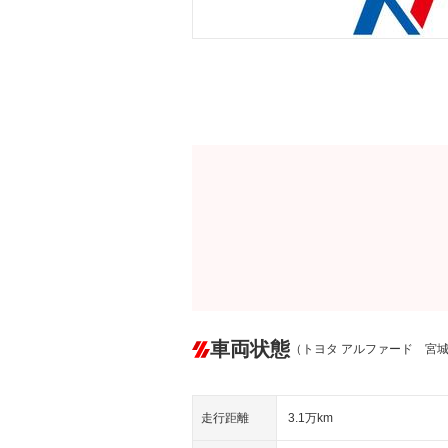
車両状態
（トヨタ アルファード 宮
走行距離
3.1万km