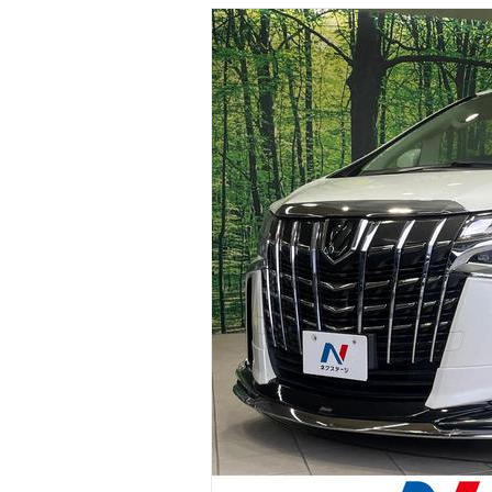
マガジン
車カタログ
自動車ローン
保険
レビュー
価格相場
教習所
用語集