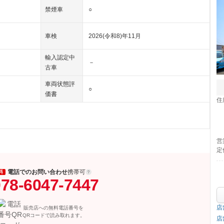
禁煙車
○
車検
2026(令和8)年11月
輸入認定中
－
古車
車両状態評
○
価書
住
営
定
電話でのお問い合わせ
携帯可
料
78-6047-7447
店
販売店への無料電話番号を
QRコードで読み取れます。
店