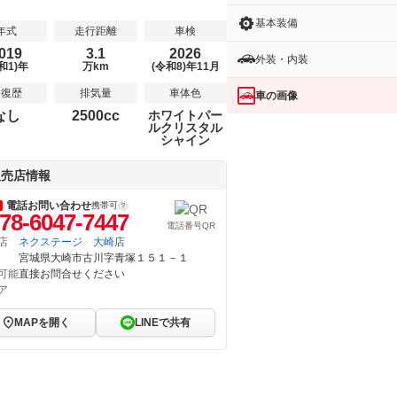
基本装備
年式
走行距離
車検
019
3.1
2026
外装・内装
和1)年
万km
(令和8)年11月
修復歴
排気量
車体色
車の画像
なし
2500cc
ホワイトパー
ルクリスタル
シャイン
販売店情報
電話お問い合わせ
携帯可
78-6047-7447
電話番号QR
店
ネクステージ 大崎店
宮城県大崎市古川字青塚１５１－１
可能
直接お問合せください
ア
MAPを開く
LINEで共有