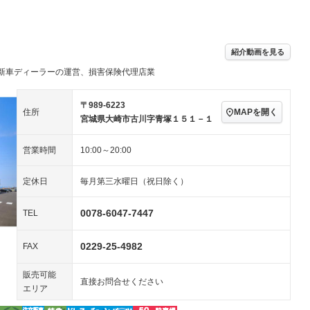
パワーステアリング
パワーウィンドウ
／ミュージック
ビジュアル：-／DVD再
アルミホイール：18イ
生
ンチ
ングストップ
ドライブレコーダー
USB入力端子
－
－
ハーフレザーシート
キーレス
－
紹介動画を見る
クリーンディーゼル
センターデフロック
－
－
新車ディーラーの運営、損害保険代理店業
セノンライト)
ポータブルナビ
バックカメラ
－
乗車
電動格納ミラー
スマートキー
ローダウン
〒989-6223
MAPを開く
住所
装備略号／用語解説
宮城県大崎市古川字青塚１５１－１
ート
3列シート
ベンチシート
－
営業時間
10:00～20:00
ップシート
オットマン
電動格納サードシート
－
－
スルー
後席モニター
電動リアゲート
定休日
毎月第三水曜日（祝日除く）
アコン
全周囲カメラ
サイドカメラ
－
－
0078-6047-7447
TEL
ペンション
0229-25-4982
FAX
装備略号／用語解説
販売可能
直接お問合せください
エリア