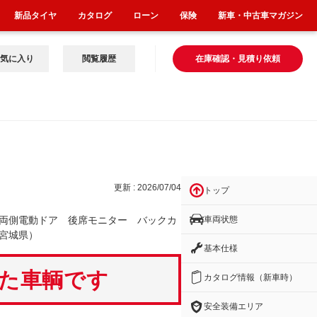
新品タイヤ
カタログ
ローン
保険
新車・中古車マガジン
気に入り
閲覧履歴
在庫確認・見積り依頼
タ
更新 : 2026/07/04
トップ
車両状態
両側電動ドア 後席モニター バックカ
宮城県）
基本仕様
いた車輌です
カタログ情報（新車時）
安全装備エリア