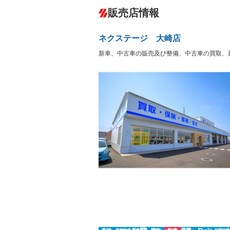
ダウンヒルアシストコントロール
－
販売店情報
オーディオ：CDまたはCDチェンジャー
サーバー
盗難防止システム
アイドリ
－
ヘッドライトウォッシャ
革シート
－
－
ネクステージ 大崎店
ー
Bluetooth接続
100V電源
新車、中古車の販売及び整備、中古車の買取、
LEDヘッドランプ
HID(キ
－
レンタカーアップ
展示・試
－
－
ETC
エアロ
ランフラットタイヤ
パワーシ
－
フルフラットシート
チップア
－
－
シートヒーター
ウォーク
－
フロントカメラ
シートエ
－
ルーフレール
エアサス
－
－