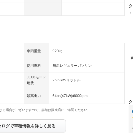
ク
（
車両重量
920kg
使用燃料
無鉛レギュラーガソリン
JC08モード
25.6 km/リットル
燃費
最高出力
64ps(47kW)/6000rpm
ク
なる場合がございますので、詳細は販売店にご確認ください。
タログで車種情報を詳しく見る