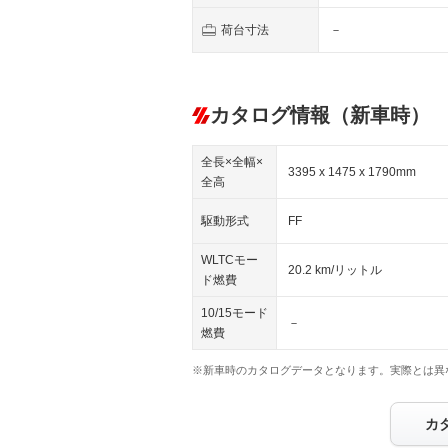
荷台寸法
－
カタログ情報（新車時）
全長×全幅×
3395 x 1475 x 1790mm
全高
駆動形式
FF
WLTCモー
20.2 km/リットル
ド燃費
10/15モード
－
燃費
※新車時のカタログデータとなります。実際とは異
カ