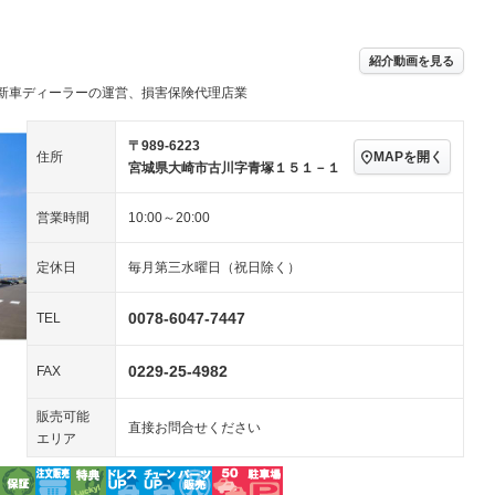
／ミュージック
ビジュアル：-／DVD再
アルミホイール：14イ
生
ンチ
ングストップ
ドライブレコーダー
USB入力端子
－
－
ハーフレザーシート
キーレス
－
紹介動画を見る
クリーンディーゼル
センターデフロック
－
－
新車ディーラーの運営、損害保険代理店業
セノンライト)
ポータブルナビ
バックカメラ
－
乗車
電動格納ミラー
スマートキー
ローダウン
－
〒989-6223
MAPを開く
住所
装備略号／用語解説
宮城県大崎市古川字青塚１５１－１
ート
3列シート
ベンチシート
－
営業時間
10:00～20:00
ップシート
オットマン
電動格納サードシート
－
－
スルー
後席モニター
電動リアゲート
－
－
定休日
毎月第三水曜日（祝日除く）
アコン
全周囲カメラ
サイドカメラ
0078-6047-7447
TEL
ペンション
0229-25-4982
FAX
装備略号／用語解説
販売可能
直接お問合せください
エリア