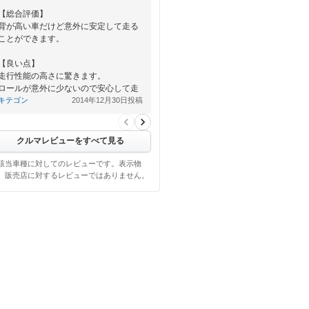
【総合評価】
背が高い車だけど意外に安定して走る
ことができます。
【良い点】
走行性能の高さに驚きます。
ロールが意外に少ないので安心して走
ることができます。
キテゴン
2014年12月30日投稿
後は皆さんも書い…
クルマレビューをすべて見る
該当車種に対してのレビューです。表示物
、販売店に対するレビューではありません。