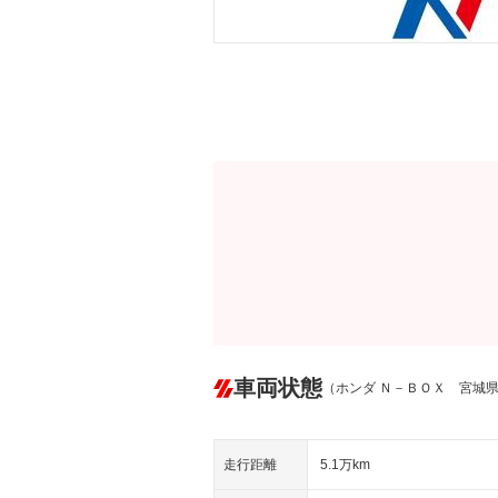
車両状態
（ホンダ Ｎ－ＢＯＸ 宮城
走行距離
5.1万km