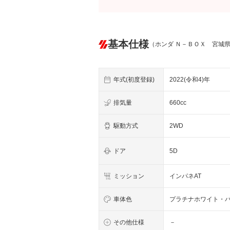
基本仕様
（ホンダ Ｎ－ＢＯＸ 宮城
年式(初度登録)
2022(令和4)年
排気量
660cc
駆動方式
2WD
ドア
5D
ミッション
インパネAT
車体色
プラチナホワイト・
その他仕様
－