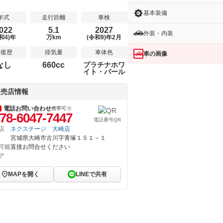
基本装備
年式
走行距離
車検
022
5.1
2027
外装・内装
和4)年
万km
(令和9)年2月
修復歴
排気量
車体色
車の画像
なし
660cc
プラチナホワ
イト・パール
販売店情報
電話お問い合わせ
携帯可
78-6047-7447
電話番号QR
店
ネクステージ 大崎店
宮城県大崎市古川字青塚１５１－１
可能
直接お問合せください
ア
MAPを開く
LINEで共有