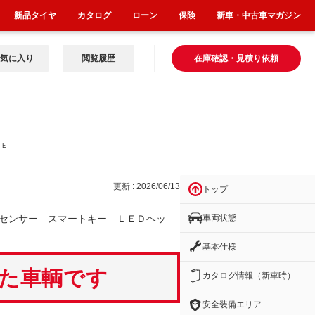
新品タイヤ
カタログ
ローン
保険
新車・中古車マガジン
気に入り
閲覧履歴
在庫確認・見積り依頼
ＬＥ
更新 : 2026/06/13
トップ
車両状態
センサー スマートキー ＬＥＤヘッ
基本仕様
いた車輌です
カタログ情報（新車時）
安全装備エリア