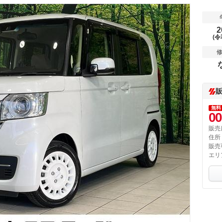
2
(令
無料
00
販売
住所
販売
エリ