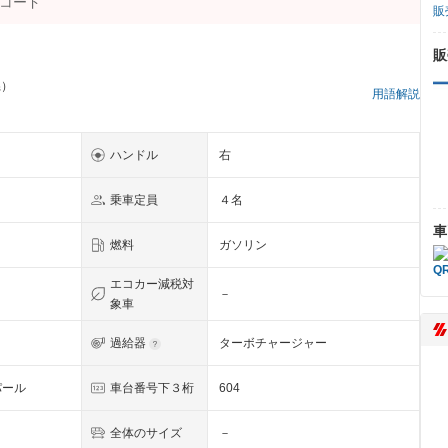
販
販
県）
用語解説
ハンドル
右
乗車定員
４名
車
燃料
ガソリン
エコカー減税対
－
象車
過給器
ターボチャージャー
パール
車台番号下３桁
604
全体のサイズ
－