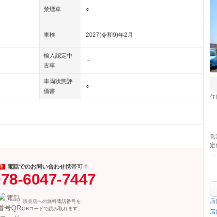
禁煙車
○
車検
2027(令和9)年2月
輸入認定中
－
古車
車両状態評
○
価書
住
営
定
電話でのお問い合わせ
携帯可
料
78-6047-7447
店
販売店への無料電話番号を
QRコードで読み取れます。
店