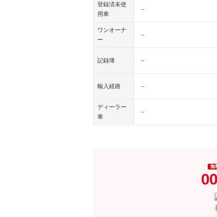
登録済未使
－
用車
ワンオーナ
－
ー
記録簿
－
輸入経路
－
ディーラー
－
車
無
00