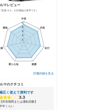
ルマレビュー
「普通=3.0」が評価軸の基準です）
外装
外装
5
5
4
4
価格
価格
内装
内装
3
3
2
2
1
1
装備
装備
走行
走行
乗り心地
乗り心地
燃費
燃費
評価詳細を見る
ルマのクチコミ
幅広く使えて便利です
3.3
【所有期間または運転回数】
半年くらい