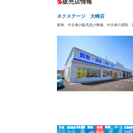
販売店情報
オーディオ：CDまたはCDチェンジャー
サーバー
盗難防止システム
アイドリ
－
ヘッドライトウォッシャ
革シート
－
－
ネクステージ 大崎店
ー
Bluetooth接続
100V電源
－
新車、中古車の販売及び整備、中古車の買取、
LEDヘッドランプ
HID(キ
－
レンタカーアップ
展示・試
－
－
ETC
エアロ
－
－
ランフラットタイヤ
パワーシ
－
－
フルフラットシート
チップア
－
シートヒーター
ウォーク
－
フロントカメラ
シートエ
－
ルーフレール
エアサス
－
－