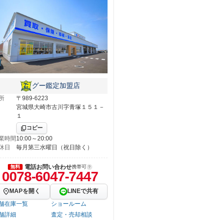
グー鑑定加盟店
所
〒989-6223
宮城県大崎市古川字青塚１５１－
１
コピー
業時間
10:00～20:00
休日
毎月第三水曜日（祝日除く）
電話お問い合わせ
無料
携帯可
0078-6047-7447
MAPを開く
LINEで共有
舗在庫一覧
ショールーム
舗詳細
査定・売却相談