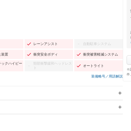
レーンアシスト
自動駐車システム
－
止装置
衝突安全ボディ
衝突被害軽減システム
チックハイビー
頸部衝撃緩和ヘッドレス
オートライト
－
ト
※
件
装備略号／用語解説
スライドドア：両面電動
サンルーフ
－
Wエアコン
リフトアップ
－
－
TV：フルセグ
パワーステアリング
パワーウィンドウ