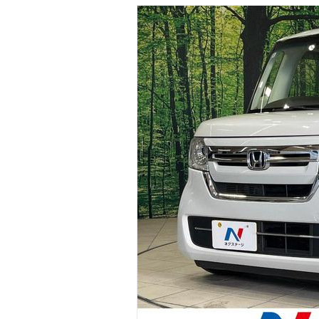
マガジン
車カタログ
自動車ローン
保険
レビュー
価格相場
教習所
用語集