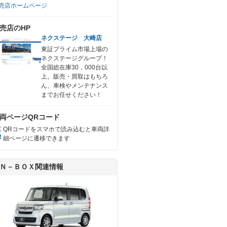
売店ホームページ
売店のHP
ネクステージ 大崎店
東証プライム市場上場の
ネクステージグループ！
全国総在庫30，000台以
上。販売・買取はもちろ
ん、車検やメンテナンス
までお任せください！
両ページQRコード
QRコードをスマホで読み込むと車両詳
細ページに遷移できます
Ｎ－ＢＯＸ関連情報