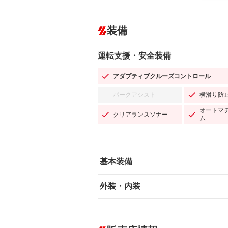
装備
運転支援・安全装備
アダプティブクルーズコントロール
パークアシスト
横滑り防
－
オートマ
クリアランスソナー
ム
基本装備
外装・内装
エアバッグ：運転席/助手席/サイド
ABS
エアコン
カーナビ：SDナビ
ダウンヒルアシストコントロール
－