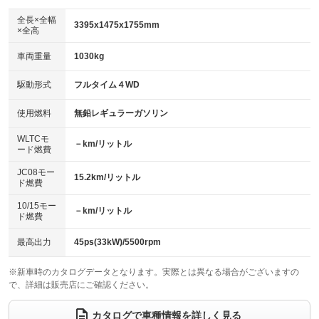
ダウンヒルアシストコントロール
アルミホイール：13インチ
：装備なし
：装備あり
全長×全幅
3395x1475x1755mm
×全高
パワーウィンドウ
盗難防止システム
革シート
ハーフレザーシート
：装備あり
：装備なし
：装備なし
：装備なし
車両重量
1030kg
アイドリングストップ
ドライブレコーダー
キーレス
LEDヘッドランプ
：装備なし
：装備あり
：装備あり
：装備なし
USB入力端子
Bluetooth接続
駆動形式
フルタイム４WD
HID(キセノンライト)
ポータブルナビ
：装備なし
：装備なし
：装備なし
：装備なし
100V電源
クリーンディーゼル
バックカメラ
ETC
使用燃料
無鉛レギュラーガソリン
：装備なし
：装備なし
：装備なし
：装備あり
センターデフロック
エアロ
スマートキー
：装備なし
WLTCモ
：装備なし
：装備なし
－km/リットル
ード燃費
レンタカーアップ
展示・試乗車
ローダウン
ランフラットタイヤ
：装備なし
：装備なし
：装備なし
：装備なし
JC08モー
15.2km/リットル
ド燃費
電動格納ミラー
パワーシート
3列シート
：装備あり
：装備なし
：装備なし
10/15モー
装備略号／用語解説
－km/リットル
ベンチシート
フルフラットシート
ド燃費
：装備なし
：装備なし
チップアップシート
オットマン
：装備なし
：装備なし
最高出力
45ps(33kW)/5500rpm
電動格納サードシート
シートヒーター
：装備なし
：装備なし
※新車時のカタログデータとなります。実際とは異なる場合がございますの
で、詳細は販売店にご確認ください。
ウォークスルー
後席モニター
：装備なし
：装備なし
電動リアゲート
フロントカメラ
カタログで車種情報を詳しく見る
：装備なし
：装備なし