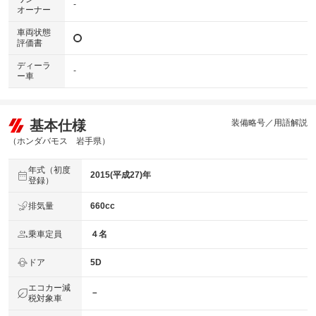
-
オーナー
車両状態
評価書
ディーラ
-
ー車
基本仕様
装備略号／用語解説
（ホンダバモス 岩手県）
年式（初度
2015(平成27)年
登録）
排気量
660cc
乗車定員
４名
ドア
5D
エコカー減
－
税対象車