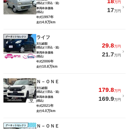
18
万円
(税込)(リ済込・追)
車両本体価格
17
万円
(税込)
1997年
年式
4.9万km
走行
ライフ
グーネットセレクト
支払総額
29.8
万円
(税込)(リ済込・追)
車両本体価格
21.7
万円
(税込)
2006年
年式
10.8万km
走行
Ｎ－ＯＮＥ
支払総額
179.8
万円
(税込)(リ済込・追)
車両本体価格
169.9
万円
(税込)
2021年
年式
4.0万km
走行
Ｎ－ＯＮＥ
グーネットセレクト