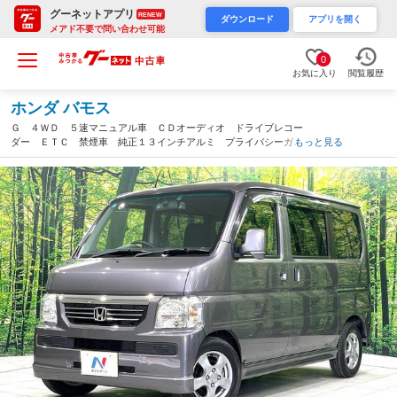
グーネットアプリ
RENEW
ダウンロード
アプリを開く
メアド不要で問い合わせ可能
0
お気に入り
閲覧履歴
ホンダ バモス
Ｇ ４ＷＤ ５速マニュアル車 ＣＤオーディオ ドライブレコー
ダー ＥＴＣ 禁煙車 純正１３インチアルミ プライバシーガラ
もっと見る
ス ドアバイザー（岩手県）