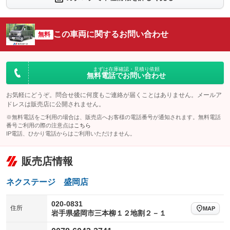
シートエアコン
全周囲カメラ
：装備なし
：装備なし
サイドカメラ
ルーフレール
この車両に関するお問い合わせ
：装備なし
無料
：装備なし
エアサスペンション
ヘッドライトウォッシャー
：装備なし
：装備なし
装備略号／用語解説
まずは在庫確認・見積り依頼
無料電話でお問い合わせ
お気軽にどうぞ。問合せ後に何度もご連絡が届くことはありません。メールア
ドレスは販売店に公開されません。
※無料電話をご利用の場合は、販売店へお客様の電話番号が通知されます。無料電話
番号ご利用の際の注意点は
こちら
IP電話、ひかり電話からはご利用いただけません。
販売店情報
ネクステージ 盛岡店
020-0831
住所
MAP
岩手県盛岡市三本柳１２地割２－１