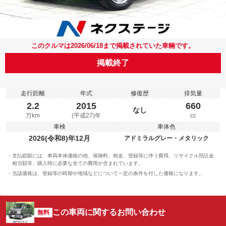
このクルマは2026/06/18まで掲載されていた車輛です。
掲載終了
走行距離
年式
修復歴
排気量
2.2
2015
660
なし
万km
(平成27)年
cc
車検
車体色
2026(令和8)年12月
アドミラルグレー・メタリック
支払総額には、車両本体価格の他、保険料、税金、登録等に伴う費用、リサイクル預託金
相当額等、購入時に必要な全ての費用が含まれています。
当該価格は、登録等の時期や地域などについて一定の条件を付した価格になります。
この車両に関するお問い合わせ
無料