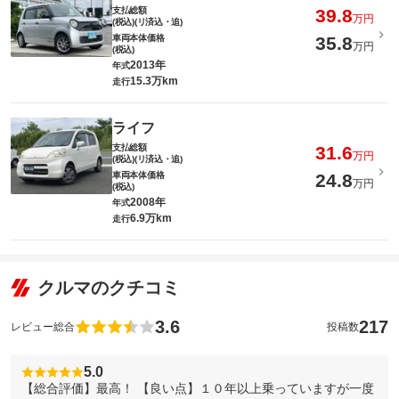
支払総額
39.8
万円
(税込)(リ済込・追)
車両本体価格
35.8
万円
(税込)
2013年
年式
15.3万km
走行
ライフ
支払総額
31.6
万円
(税込)(リ済込・追)
車両本体価格
24.8
万円
(税込)
2008年
年式
6.9万km
走行
クルマのクチコミ
3.6
217
レビュー総合
投稿数
5.0
【総合評価】最高！ 【良い点】１０年以上乗っていますが一度