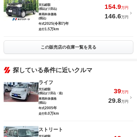
支払総額
154.9
万円
(税込)(リ済込)
車両本体価格
146.6
万円
(税込)
2025(令和7)年
年式
1.5万km
走行
この販売店の在庫一覧を見る
探している条件に近いクルマ
ライフ
支払総額
39
万円
(税込)(リ済込・追)
車両本体価格
29.8
万円
(税込)
2005年
年式
8.0万km
走行
ストリート
支払総額