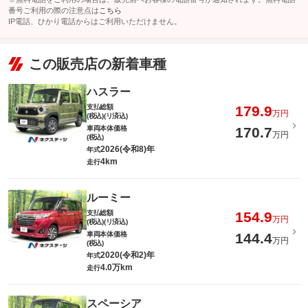
番号ご利用の際の注意点は
こちら
IP電話、ひかり電話からはご利用いただけません。
この販売店の新着車種
ハスラー
支払総額
179.9
万円
(税込)(リ済込)
車両本体価格
170.7
万円
(税込)
2026(令和8)年
年式
4km
走行
ルーミー
支払総額
154.9
万円
(税込)(リ済込)
車両本体価格
144.4
万円
(税込)
2020(令和2)年
年式
4.0万km
走行
スペーシア