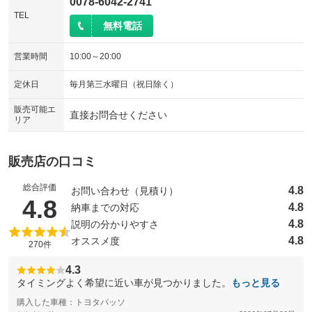
0078-6042-2741
TEL
無料電話
営業時間
10:00～20:00
定休日
毎月第三水曜日（祝日除く）
販売可能エ
直接お問合せください
リア
販売店の口コミ
総合評価
4.8
お問い合わせ（見積り）
（5点満点中）
4.8
4.8
納車までの対応
4.8
説明の分かりやすさ
4.8
オススメ度
270件
4.3
タイミングよく希望に近い車が見つかりました。
もっと見る
購入した車種：トヨタパッソ