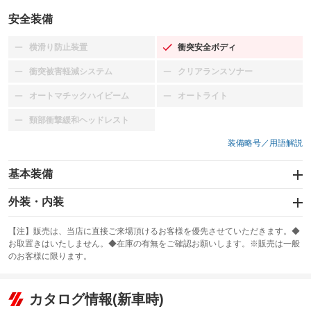
安全装備
横滑り防止装置
衝突安全ボディ
：装備なし
：装備あり
衝突被害軽減システム
クリアランスソナー
：装備なし
：装備なし
オートマチックハイビーム
オートライト
：装備なし
：装備なし
頸部衝撃緩和ヘッドレスト
：装備なし
装備略号／用語解説
基本装備
エアバッグ：運転席/助手席
外装・内装
：装備あり
スライドドア：両面
カーナビ
：装備あり
：装備なし
【注】販売は、当店に直接ご来場頂けるお客様を優先させていただきます。◆
お取置きはいたしません。◆在庫の有無をご確認お願いします。※販売は一般
サンルーフ
ABS
TV
：装備なし
：装備あり
：装備なし
のお客様に限ります。
エアコン
Wエアコン
オーディオ：CDまたはCDチェンジャー
：装備あり
：装備なし
：装備あり
リフトアップ
パワーステアリング
カタログ情報(新車時)
ビジュアル
：装備なし
：装備あり
：装備なし