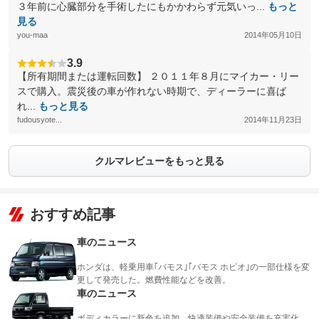
３年前に心臓部分を手術したにもかかわらず元気いっ...
もっと
見る
you-maa
2014年05月10日
3.9
【所有期間または運転回数】 ２０１１年８月にマイカー・リー
スで購入。震災後の車が作れない時期で、ディーラーに喜ば
れ...
もっと見る
fudousyote...
2014年11月23日
クルマレビューをもっと見る
おすすめ記事
車のニュース
ホンダは、軽乗用車｢バモス｣｢バモス ホビオ｣の一部仕様を変
更して発売した。燃費性能などを改善。
車のニュース
ボディカラーに新色を追加、快適装備や安全装備を充実化、