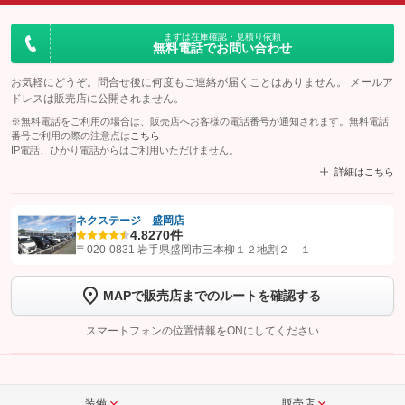
まずは在庫確認・見積り依頼
無料電話でお問い合わせ
お気軽にどうぞ。問合せ後に何度もご連絡が届くことはありません。 メールア
ドレスは販売店に公開されません。
※無料電話をご利用の場合は、販売店へお客様の電話番号が通知されます。無料電話
番号ご利用の際の注意点は
こちら
IP電話、ひかり電話からはご利用いただけません。
詳細はこちら
ネクステージ 盛岡店
4.8
270件
【STEP1】
認証画面でグーネットを友だち追加してから「許可する」ボタンを押
〒020-0831 岩手県盛岡市三本柳１２地割２－１
します
MAPで販売店までのルートを確認する
【STEP2】
トーク画面で
ボタンをタップして問い合わせを
完了してください。
スマートフォンの位置情報をONにしてください
こちら
装備
販売店