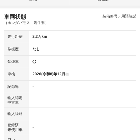
車両状態
装備略号／用語解説
（ホンダバモス 岩手県）
走行距離
2.2万km
修復歴
なし
禁煙車
車検
2026(令和8)年12月
?
記録簿
-
輸入認定
-
中古車
輸入経路
-
登録済
-
未使用車
ワン