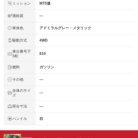
ミッション
MT5速
過給器
―
車体色
アドミラルグレー・メタリック
駆動方式
4WD
車台番号下
810
3桁
燃料
ガソリン
その他
―
全体のサイ
―
ズ
荷台寸法
―
ハンドル
右