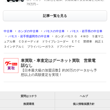
79万円～
記事一覧を見る
中古車
ホンダの中古車
バモスの中古車
バモス・岩手県の中古車
バモス・岩手県盛岡市の中古車
ホンダ バモス Ｇ ４ＷＤ ５速マニ
ュアル車 ＣＤオーディオ ドライブレコーダー ＥＴＣ 禁煙車 純正１
３インチアルミ プライバシーガラス ドアバイザー
車買取・車査定はグーネット買取 営業電
話なし
【日本最大級の加盟店数】約30万のデータから予
想以上の高額査定を実現！
質問はコチラ
ヘルプ
推奨環境
個人情報保護方針