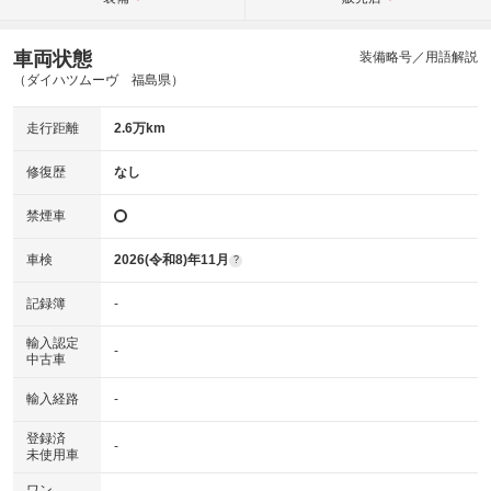
車両状態
装備略号／用語解説
（ダイハツムーヴ 福島県）
走行距離
2.6万km
修復歴
なし
禁煙車
車検
2026(令和8)年11月
?
記録簿
-
輸入認定
-
中古車
輸入経路
-
登録済
-
未使用車
ワン