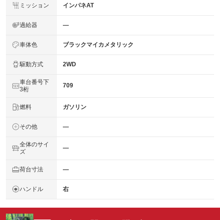
ミッション
インパネAT
過給器
―
車体色
ブラックマイカメタリック
駆動方式
2WD
車台番号下
709
3桁
燃料
ガソリン
その他
―
全体のサイ
―
ズ
荷台寸法
―
ハンドル
右