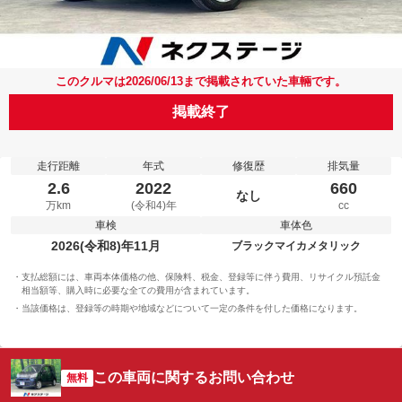
このクルマは2026/06/13まで掲載されていた車輛です。
掲載終了
走行距離
年式
修復歴
排気量
2.6
2022
660
なし
万km
(令和4)年
cc
車検
車体色
2026(令和8)年11月
ブラックマイカメタリック
支払総額には、車両本体価格の他、保険料、税金、登録等に伴う費用、リサイクル預託金
相当額等、購入時に必要な全ての費用が含まれています。
当該価格は、登録等の時期や地域などについて一定の条件を付した価格になります。
この車両に関するお問い合わせ
無料