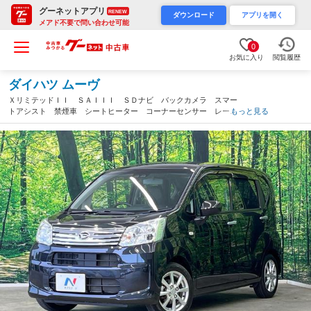
グーネットアプリ
RENEW
ダウンロード
アプリを開く
メアド不要で問い合わせ可能
0
お気に入り
閲覧履歴
ダイハツ ムーヴ
ＸリミテッドＩＩ ＳＡＩＩＩ ＳＤナビ バックカメラ スマー
トアシスト 禁煙車 シートヒーター コーナーセンサー レーン
もっと見る
キープ スマートキー ＬＥＤヘッド ＥＴＣ オートハイビー
ム オートライト オートエアコン 純正１４インチＡＷ（福島
県）