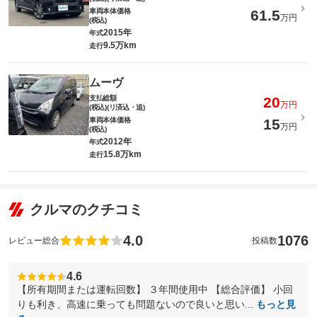
車両本体価格
61.5
万円
(税込)
2015年
年式
9.5万km
走行
ムーヴ
支払総額
20
万円
(税込)(リ済込・追)
車両本体価格
15
万円
(税込)
2012年
年式
15.8万km
走行
クルマのクチコミ
4.0
1076
レビュー総合
投稿数
4.6
【所有期間または運転回数】 ３年間使用中 【総合評価】 小回
りも利き、高速に乗っても問題ないので良いと思い...
もっと見