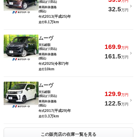
万円
(税込)(リ済込)
車両本体価格
32.5
万円
(税込)
2013(平成25)年
年式
8.1万km
走行
ムーヴ
支払総額
169.9
万円
(税込)(リ済込)
車両本体価格
161.5
万円
(税込)
2025(令和7)年
年式
10km
走行
ムーヴ
支払総額
129.9
万円
(税込)(リ済込)
車両本体価格
122.5
万円
(税込)
2017(平成29)年
年式
3.3万km
走行
この販売店の在庫一覧を見る