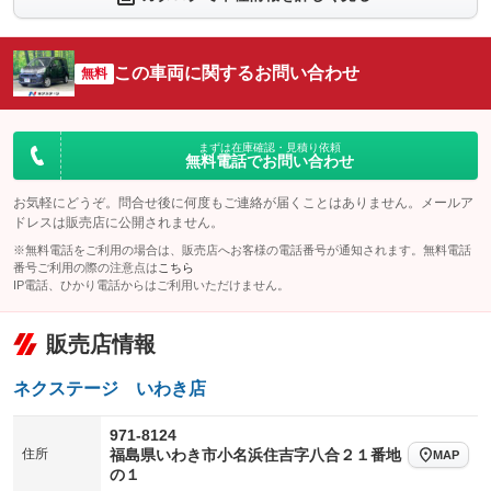
：装備なし
：装備なし
シートエアコン
全周囲カメラ
：装備なし
：装備なし
この車両に関するお問い合わせ
サイドカメラ
無料
ルーフレール
：装備なし
：装備なし
エアサスペンション
ヘッドライトウォッシャー
：装備なし
：装備なし
装備略号／用語解説
まずは在庫確認・見積り依頼
無料電話でお問い合わせ
お気軽にどうぞ。問合せ後に何度もご連絡が届くことはありません。メールア
ドレスは販売店に公開されません。
※無料電話をご利用の場合は、販売店へお客様の電話番号が通知されます。無料電話
番号ご利用の際の注意点は
こちら
IP電話、ひかり電話からはご利用いただけません。
販売店情報
ネクステージ いわき店
971-8124
住所
福島県いわき市小名浜住吉字八合２１番地
MAP
の１