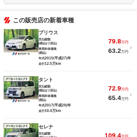
この販売店の新着車種
プリウス
支払総額
79.8
万円
(税込)(リ済込)
車両本体価格
63.2
万円
(税込)
2015(平成27)年
年式
12.5万km
走行
タント
グーネットセレクト
支払総額
72.9
万円
(税込)(リ済込)
車両本体価格
65.4
万円
(税込)
2017(平成29)年
年式
10.4万km
走行
セレナ
グーネットセレクト
支払総額
109.4
万円