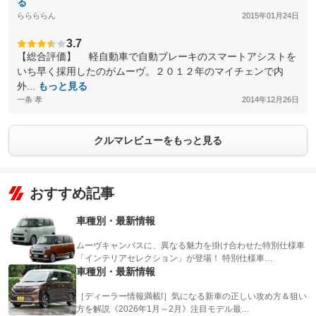
る
ららららん
2015年01月24日
3.7
【総合評価】 軽自動車で自動ブレーキのスマートアシストを
いち早く採用したのがムーヴ。２０１２年のマイチェンで内
外...
もっと見る
一条 孝
2014年12月26日
クルマレビューをもっと見る
おすすめ記事
車種別・最新情報
ムーヴキャンバスに、異なる魅力を掛け合わせた特別仕様車
「インテリアセレクション」が登場！ 特別仕様車…
車種別・最新情報
［ディーラー情報満載!］気になる新車の正しい攻め方＆狙い
方を解説《2026年1月～2月》注目モデル最…