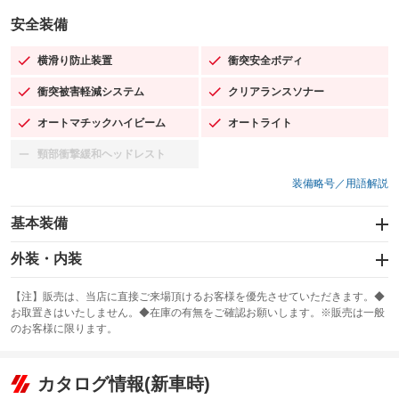
安全装備
横滑り防止装置
衝突安全ボディ
：装備あり
：装備あり
衝突被害軽減システム
クリアランスソナー
：装備あり
：装備あり
オートマチックハイビーム
オートライト
：装備あり
：装備あり
頸部衝撃緩和ヘッドレスト
：装備なし
装備略号／用語解説
基本装備
エアバッグ：運転席/助手席
外装・内装
：装備あり
スライドドア
カーナビ：SDナビ
：装備なし
：装備あり
【注】販売は、当店に直接ご来場頂けるお客様を優先させていただきます。◆
お取置きはいたしません。◆在庫の有無をご確認お願いします。※販売は一般
サンルーフ
ABS
TV：フルセグ
：装備なし
：装備あり
：装備あり
のお客様に限ります。
エアコン
Wエアコン
オーディオ：CDまたはCDチェンジャー／ミュージックプレイヤー接続
：装備あり
：装備なし
：装備あり
可／ミュージックサーバー
リフトアップ
パワーステアリング
カタログ情報(新車時)
：装備なし
：装備あり
ビジュアル：-／DVD再生
：装備あり