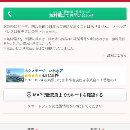
まずは在庫確認・見積り依頼
無料電話でお問い合わせ
お気軽にどうぞ。問合せ後に何度もご連絡が届くことはありません。 メールア
ドレスは販売店に公開されません。
※無料電話をご利用の場合は、販売店へお客様の電話番号が通知されます。無料電話
番号ご利用の際の注意点は
こちら
IP電話、ひかり電話からはご利用いただけません。
詳細はこちら
ネクステージ いわき店
4.8
118件
【STEP1】
認証画面でグーネットを友だち追加してから「許可する」ボタンを押
〒971-8124 福島県いわき市小名浜住吉字八合２１番地の１
します
MAPで販売店までのルートを確認する
【STEP2】
トーク画面で
ボタンをタップして問い合わせを
完了してください。
スマートフォンの位置情報をONにしてください
こちら
装備
販売店