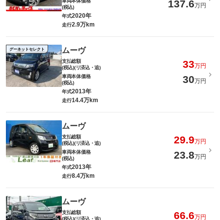
車両本体価格
137.6
万円
(税込)
2020年
年式
2.9万km
走行
ムーヴ
グーネットセレクト
支払総額
33
万円
(税込)(リ済込・追)
車両本体価格
30
万円
(税込)
2013年
年式
14.4万km
走行
ムーヴ
支払総額
29.9
万円
(税込)(リ済込・追)
車両本体価格
23.8
万円
(税込)
2013年
年式
8.4万km
走行
ムーヴ
支払総額
66.6
万円
(税込)(リ済込・追)