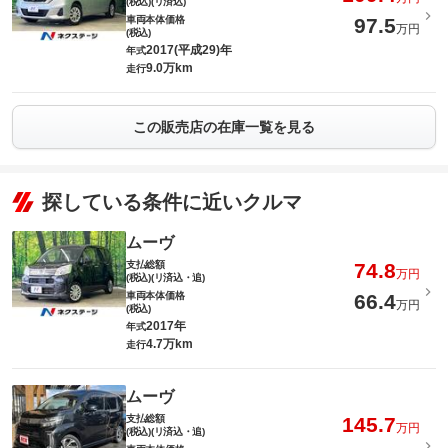
(税込)(リ済込)
車両本体価格
97.5
万円
(税込)
2017(平成29)年
年式
9.0万km
走行
この販売店の在庫一覧を見る
探している条件に近いクルマ
ムーヴ
支払総額
74.8
万円
(税込)(リ済込・追)
車両本体価格
66.4
万円
(税込)
2017年
年式
4.7万km
走行
ムーヴ
支払総額
145.7
万円
(税込)(リ済込・追)