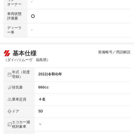
-
オーナー
車両状態
評価書
ディーラ
-
ー車
基本仕様
装備略号／用語解説
（ダイハツムーヴ 福島県）
年式（初度
2022(令和4)年
登録）
排気量
660cc
乗車定員
４名
ドア
5D
エコカー減
－
税対象車