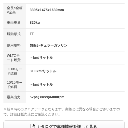
ダウンヒルアシストコントロール
：装備なし
アルミホイール：14インチ
全長×全幅
：装備あり
3395x1475x1630mm
×全高
パワーウィンドウ
盗難防止システム
：装備あり
：装備あり
革シート
ハーフレザーシート
：装備なし
：装備なし
車両重量
820kg
アイドリングストップ
ドライブレコーダー
：装備あり
：装備なし
キーレス
LEDヘッドランプ
：装備あり
：装備あり
USB入力端子
Bluetooth接続
駆動形式
FF
：装備なし
：装備あり
HID(キセノンライト)
ポータブルナビ
：装備なし
：装備なし
100V電源
クリーンディーゼル
使用燃料
無鉛レギュラーガソリン
：装備なし
：装備なし
バックカメラ
ETC
：装備あり
：装備あり
センターデフロック
：装備なし
WLTCモ
エアロ
スマートキー
－km/リットル
：装備なし
：装備あり
ード燃費
レンタカーアップ
展示・試乗車
：装備なし
：装備なし
ローダウン
ランフラットタイヤ
：装備なし
：装備なし
JC08モー
31.0km/リットル
ド燃費
電動格納ミラー
：装備あり
パワーシート
3列シート
：装備なし
：装備なし
10/15モー
装備略号／用語解説
－km/リットル
ド燃費
ベンチシート
フルフラットシート
：装備あり
：装備なし
チップアップシート
オットマン
最高出力
52ps(38kW)/6800rpm
：装備なし
：装備なし
電動格納サードシート
シートヒーター
：装備なし
：装備あり
※新車時のカタログデータとなります。実際とは異なる場合がございますの
で、詳細は販売店にご確認ください。
ウォークスルー
後席モニター
：装備なし
：装備なし
カタログで車種情報を詳しく見る
電動リアゲート
フロントカメラ