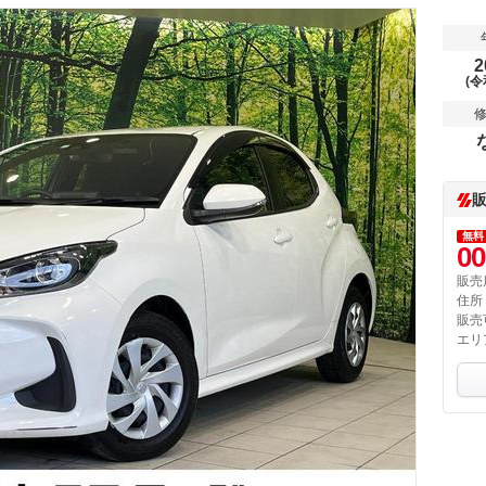
2
(令
無料
00
販売
住所
販売
エリ