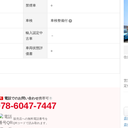
禁煙車
○
車検
車検整備付
輸入認定中
－
古車
車両状態評
○
価書
住
営
定
電話でのお問い合わせ
携帯可
料
78-6047-7447
店
販売店への無料電話番号を
QRコードで読み取れます。
店