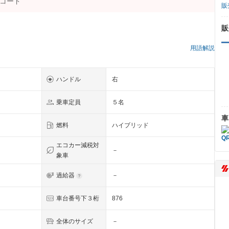
販
販
用語解説
ハンドル
右
乗車定員
５名
車
燃料
ハイブリッド
エコカー減税対
－
象車
過給器
－
Ｉ
車台番号下３桁
876
全体のサイズ
－