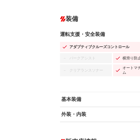
装備
運転支援・安全装備
アダプティブクルーズコントロール
パークアシスト
横滑り防
－
オートマ
クリアランスソナー
－
ム
基本装備
外装・内装
エアバッグ：運転席/助手席/サイド
ABS
エアコン
カーナビ：メモリーナビ他
ダウンヒルアシストコントロール
－