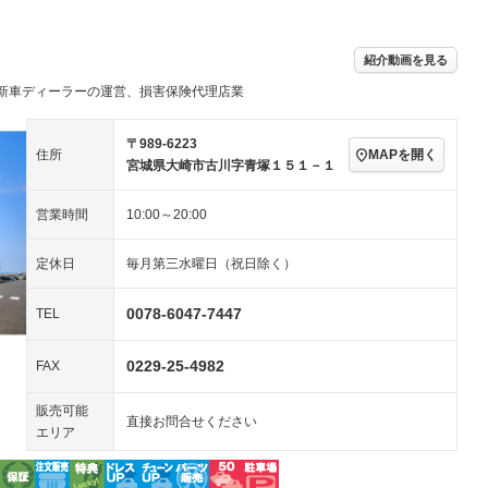
－ビジュアル
アルミホイール
－
－
ングストップ
ドライブレコーダー
USB入力端子
ハーフレザーシート
キーレス
－
紹介動画を見る
クリーンディーゼル
センターデフロック
－
－
セノンライト)
ポータブルナビ
バックカメラ
新車ディーラーの運営、損害保険代理店業
－
乗車
電動格納ミラー
スマートキー
ローダウン
－
－
〒989-6223
MAPを開く
住所
装備略号／用語解説
宮城県大崎市古川字青塚１５１－１
ート
3列シート
ベンチシート
－
－
ップシート
オットマン
電動格納サードシート
－
－
営業時間
10:00～20:00
スルー
後席モニター
電動リアゲート
－
－
定休日
毎月第三水曜日（祝日除く）
アコン
全周囲カメラ
サイドカメラ
－
－
0078-6047-7447
TEL
ペンション
0229-25-4982
FAX
装備略号／用語解説
販売可能
直接お問合せください
エリア