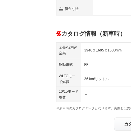
荷台寸法
－
カタログ情報（新車時）
全長×全幅×
3940 x 1695 x 1500mm
全高
駆動形式
FF
WLTCモー
36 km/リットル
ド燃費
10/15モード
－
燃費
※新車時のカタログデータとなります。実際とは異
カ