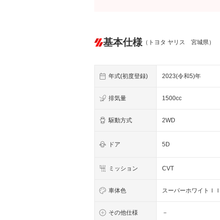
基本仕様
（トヨタ ヤリス 宮城県）
年式(初度登録)
2023(令和5)年
排気量
1500cc
駆動方式
2WD
ドア
5D
ミッション
CVT
車体色
スーパーホワイトＩ
その他仕様
－