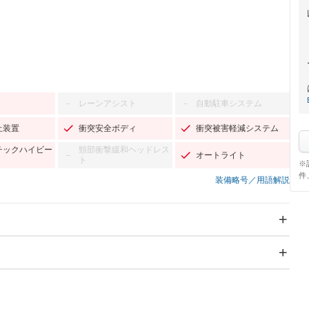
レーンアシスト
自動駐車システム
－
－
止装置
衝突安全ボディ
衝突被害軽減システム
チックハイビー
頸部衝撃緩和ヘッドレス
オートライト
－
ト
※
件
装備略号／用語解説
スライドドア
サンルーフ
－
－
Wエアコン
リフトアップ
－
－
TV
－
パワーステアリング
パワーウィンドウ