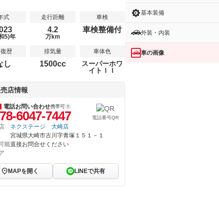
基本装備
年式
走行距離
車検
023
4.2
車検整備付
外装・内装
和5)年
万km
修復歴
排気量
車体色
車の画像
なし
1500cc
スーパーホワ
イトＩＩ
販売店情報
電話お問い合わせ
携帯可
78-6047-7447
電話番号QR
店
ネクステージ 大崎店
宮城県大崎市古川字青塚１５１－１
可能
直接お問合せください
ア
MAPを開く
LINEで共有