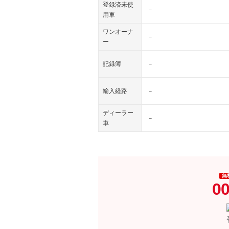
登録済未使
－
用車
ワンオーナ
－
ー
記録簿
－
輸入経路
－
ディーラー
－
車
無
00