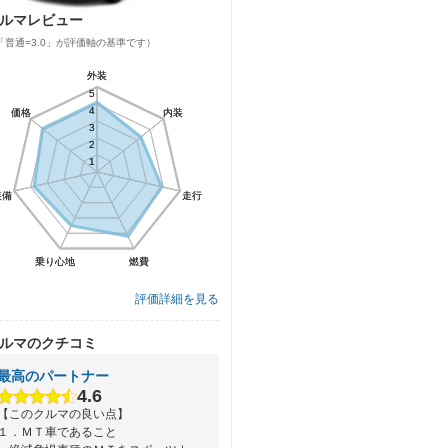
ルマレビュー
「普通=3.0」が評価軸の基準です）
外装
外装
5
5
4
4
価格
価格
内装
内装
3
3
2
2
1
1
装備
装備
走行
走行
乗り心地
乗り心地
燃費
燃費
評価詳細を見る
ルマのクチコミ
最高のパートナー
4.6
【このクルマの良い点】
１．ＭＴ車であること