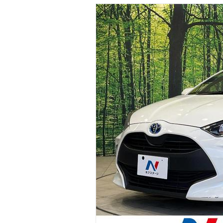
マガジン
車カタログ
自動車ローン
保険
レビュー
価格相場
教習所
用語集