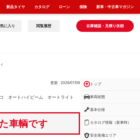
新品タイヤ
カタログ
ローン
保険
新車・中古車マガジン
気に入り
閲覧履歴
在庫確認・見積り依頼
ライ
更新 : 2026/07/09
トップ
車両状態
レコ オートハイビーム オートライト
基本仕様
いた車輌です
カタログ情報（新車時）
安全装備エリア