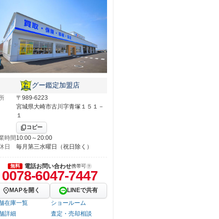
グー鑑定加盟店
所
〒989-6223
宮城県大崎市古川字青塚１５１－
１
コピー
業時間
10:00～20:00
休日
毎月第三水曜日（祝日除く）
電話お問い合わせ
無料
携帯可
0078-6047-7447
MAPを開く
LINEで共有
舗在庫一覧
ショールーム
舗詳細
査定・売却相談