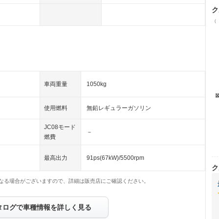
ク
（
車両重量
1050kg
使用燃料
無鉛レギュラーガソリン
JC08モード
－
燃費
最高出力
91ps(67kW)/5500rpm
ク
なる場合がございますので、詳細は販売店にご確認ください。
タログで車種情報を詳しく見る