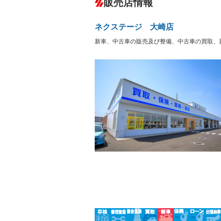
販売店情報
オーディオ
－
盗難防止システム
アイドリ
－
ヘッドライトウォッシャ
革シート
－
－
ー
ネクステージ 大崎店
Bluetooth接続
100V電源
－
LEDヘッドランプ
HID(キ
新車、中古車の販売及び整備、中古車の買取、
－
－
レンタカーアップ
展示・試
－
－
ETC
エアロ
－
ランフラットタイヤ
パワーシ
－
－
フルフラットシート
チップア
－
－
シートヒーター
ウォーク
－
－
フロントカメラ
シートエ
－
－
ルーフレール
エアサス
－
－