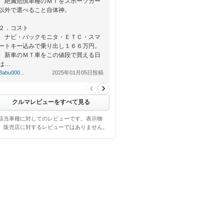
絶滅危惧車種のＭＴをスポーツカー
以外で選べること自体神。
２．コスト
ナビ・バックモニタ・ＥＴＣ・スマ
ートキー込みで乗り出し１６６万円。
新車のＭＴ車をこの値段で買える日
は…
Babu000...
2025年01月05日投稿
クルマレビューをすべて見る
該当車種に対してのレビューです。表示物
、販売店に対するレビューではありません。