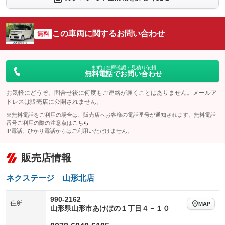
：装備なし
：装備なし
シートエアコン
全周囲カメラ
：装備なし
：装備なし
この車両に関するお問い合わせ
サイドカメラ
無料
ルーフレール
：装備なし
：装備なし
エアサスペンション
ヘッドライトウォッシャー
：装備なし
：装備なし
装備略号／用語解説
まずは在庫確認・見積り依頼
無料電話でお問い合わせ
お気軽にどうぞ。問合せ後に何度もご連絡が届くことはありません。メールア
ドレスは販売店に公開されません。
※無料電話をご利用の場合は、販売店へお客様の電話番号が通知されます。無料電話
番号ご利用の際の注意点は
こちら
IP電話、ひかり電話からはご利用いただけません。
販売店情報
ネクステージ 山形北店
990-2162
住所
MAP
山形県山形市あけぼの１丁目４－１０