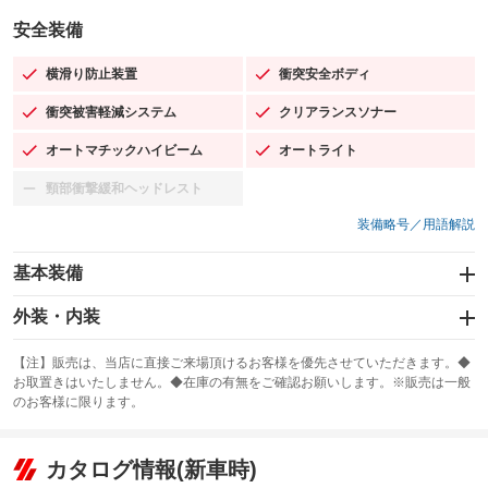
安全装備
横滑り防止装置
衝突安全ボディ
：装備あり
：装備あり
衝突被害軽減システム
クリアランスソナー
：装備あり
：装備あり
オートマチックハイビーム
オートライト
：装備あり
：装備あり
頸部衝撃緩和ヘッドレスト
：装備なし
装備略号／用語解説
基本装備
エアバッグ：運転席/助手席/サイド
外装・内装
：装備あり
スライドドア：両側スライド・片側電動
カーナビ：SDナビ
：装備あり
：装備あり
【注】販売は、当店に直接ご来場頂けるお客様を優先させていただきます。◆
お取置きはいたしません。◆在庫の有無をご確認お願いします。※販売は一般
サンルーフ
ABS
TV：フルセグ
：装備なし
：装備あり
：装備あり
のお客様に限ります。
エアコン
Wエアコン
オーディオ：CDまたはCDチェンジャー／ミュージックプレイヤー接続
：装備あり
：装備なし
：装備あり
可／ミュージックサーバー
リフトアップ
パワーステアリング
カタログ情報(新車時)
：装備なし
：装備あり
ビジュアル：-／DVD再生
：装備あり