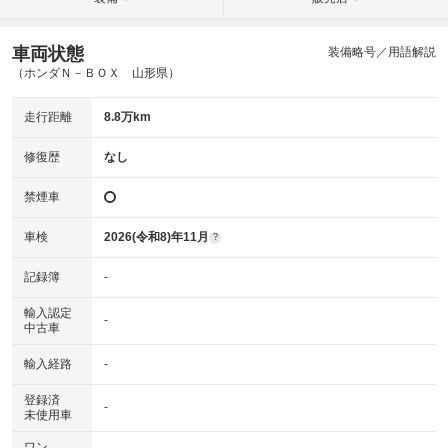
車両状態
装備略号／用語解説
（ホンダＮ－ＢＯＸ 山形県）
走行距離
8.8万km
修復歴
なし
禁煙車
車検
2026(令和8)年11月
?
記録簿
-
輸入認定
-
中古車
輸入経路
-
登録済
-
未使用車
ワン