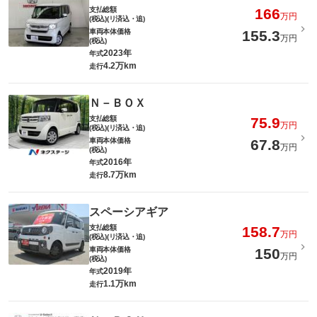
支払総額
166
万円
(税込)(リ済込・追)
車両本体価格
155.3
万円
(税込)
2023年
年式
4.2万km
走行
Ｎ－ＢＯＸ
支払総額
75.9
万円
(税込)(リ済込・追)
車両本体価格
67.8
万円
(税込)
2016年
年式
8.7万km
走行
スペーシアギア
支払総額
158.7
万円
(税込)(リ済込・追)
車両本体価格
150
万円
(税込)
2019年
年式
1.1万km
走行