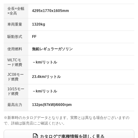
ダウンヒルアシストコントロール
：装備なし
アルミホイール：17インチ
全長×全幅
：装備あり
4295x1770x1605mm
×全高
パワーウィンドウ
盗難防止システム
：装備あり
：装備あり
革シート
ハーフレザーシート
：装備なし
：装備あり
車両重量
1320kg
アイドリングストップ
ドライブレコーダー
：装備なし
：装備あり
キーレス
LEDヘッドランプ
：装備あり
：装備あり
USB入力端子
Bluetooth接続
駆動形式
FF
：装備あり
：装備あり
HID(キセノンライト)
ポータブルナビ
：装備なし
：装備なし
100V電源
クリーンディーゼル
使用燃料
無鉛レギュラーガソリン
：装備なし
：装備なし
バックカメラ
ETC
：装備あり
：装備あり
センターデフロック
：装備なし
WLTCモ
エアロ
スマートキー
－km/リットル
：装備なし
：装備あり
ード燃費
レンタカーアップ
展示・試乗車
：装備なし
：装備なし
ローダウン
ランフラットタイヤ
：装備なし
：装備なし
JC08モー
23.4km/リットル
ド燃費
電動格納ミラー
：装備あり
パワーシート
3列シート
：装備なし
：装備なし
10/15モー
装備略号／用語解説
－km/リットル
ド燃費
ベンチシート
フルフラットシート
：装備なし
：装備なし
チップアップシート
オットマン
最高出力
132ps(97kW)/6600rpm
：装備なし
：装備なし
電動格納サードシート
シートヒーター
：装備なし
：装備あり
※新車時のカタログデータとなります。実際とは異なる場合がございますの
で、詳細は販売店にご確認ください。
ウォークスルー
後席モニター
：装備なし
：装備なし
カタログで車種情報を詳しく見る
電動リアゲート
フロントカメラ