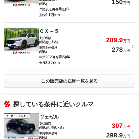
150
万円
(税込)
2019(令和1)年
年式
9.1万km
走行
ＣＸ－５
支払総額
289.9
万円
(税込)(リ済込)
車両本体価格
278
万円
(税込)
2023(令和5)年
年式
2.3万km
走行
この販売店の在庫一覧を見る
探している条件に近いクルマ
ヴェゼル
グーネットセレクト
支払総額
307
万円
(税込)(リ済込・追)
車両本体価格
298.9
万円
(税込)