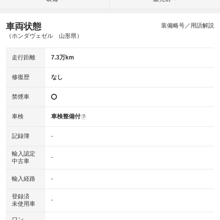
車両状態
装備略号／用語解説
（ホンダヴェゼル 山形県）
走行距離
7.3万km
修復歴
なし
禁煙車
車検
車検整備付
?
記録簿
-
輸入認定
-
中古車
輸入経路
-
登録済
-
未使用車
ワン