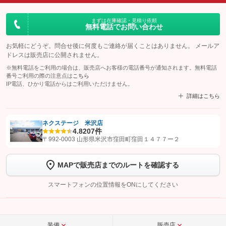
まずは在庫確認・見積り依頼
無料電話でお問い合わせ
お気軽にどうぞ。問合せ後に何度もご連絡が届くことはありません。 メールア
ドレスは販売店に公開されません。
※無料電話をご利用の場合は、販売店へお客様の電話番号が通知されます。無料電話
番号ご利用の際の注意点は
こちら
IP電話、ひかり電話からはご利用いただけません。
詳細はこちら
ネクステージ 米沢店
4.8
207件
【STEP1】
認証画面でグーネットを友だち追加してから「許可する」ボタンを押
〒992-0003 山形県米沢市窪田町窪田１４７７ー２
します
MAPで販売店までのルートを確認する
【STEP2】
トーク画面で
ボタンをタップして問い合わせを
完了してください。
スマートフォンの位置情報をONにしてください
こちら
装備
販売店