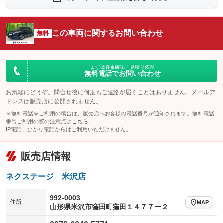
：装備なし
：装備なし
シートエアコン
全周囲カメラ
：装備なし
：装備なし
この車両に関するお問い合わせ
サイドカメラ
無料
ルーフレール
：装備なし
：装備なし
エアサスペンション
ヘッドライトウォッシャー
：装備なし
：装備なし
装備略号／用語解説
まずは在庫確認・見積り依頼
無料電話でお問い合わせ
お気軽にどうぞ。問合せ後に何度もご連絡が届くことはありません。メールア
ドレスは販売店に公開されません。
※無料電話をご利用の場合は、販売店へお客様の電話番号が通知されます。無料電話
番号ご利用の際の注意点は
こちら
IP電話、ひかり電話からはご利用いただけません。
販売店情報
ネクステージ 米沢店
992-0003
住所
MAP
山形県米沢市窪田町窪田１４７７ー２