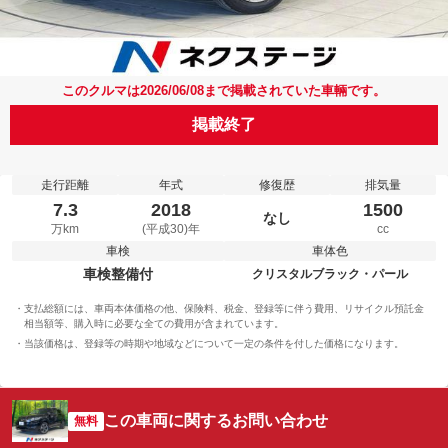
このクルマは2026/06/08まで掲載されていた車輛です。
掲載終了
走行距離
年式
修復歴
排気量
7.3
2018
1500
なし
万km
(平成30)年
cc
車検
車体色
車検整備付
クリスタルブラック・パール
支払総額には、車両本体価格の他、保険料、税金、登録等に伴う費用、リサイクル預託金
相当額等、購入時に必要な全ての費用が含まれています。
当該価格は、登録等の時期や地域などについて一定の条件を付した価格になります。
この車両に関するお問い合わせ
無料