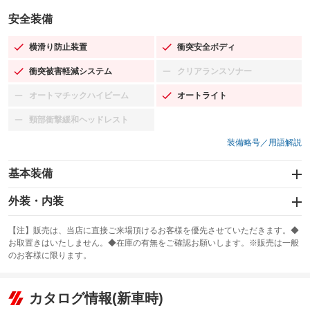
安全装備
横滑り防止装置
衝突安全ボディ
：装備あり
：装備あり
衝突被害軽減システム
クリアランスソナー
：装備あり
：装備なし
オートマチックハイビーム
オートライト
：装備なし
：装備あり
頸部衝撃緩和ヘッドレスト
：装備なし
装備略号／用語解説
基本装備
エアバッグ：運転席/助手席/サイド
外装・内装
：装備あり
スライドドア
カーナビ：SDナビ
：装備なし
：装備あり
【注】販売は、当店に直接ご来場頂けるお客様を優先させていただきます。◆
お取置きはいたしません。◆在庫の有無をご確認お願いします。※販売は一般
サンルーフ
ABS
TV：フルセグ
：装備なし
：装備あり
：装備あり
のお客様に限ります。
エアコン
Wエアコン
オーディオ：CDまたはCDチェンジャー／ミュージックプレイヤー接続
：装備あり
：装備なし
：装備あり
可／ミュージックサーバー
リフトアップ
パワーステアリング
カタログ情報(新車時)
：装備なし
：装備あり
ビジュアル：-／DVD再生
：装備あり