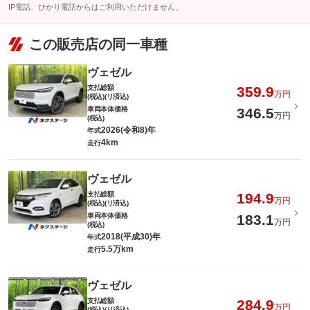
IP電話、ひかり電話からはご利用いただけません。
この販売店の同一車種
ヴェゼル
支払総額
359.9
万円
(税込)(リ済込)
車両本体価格
346.5
万円
(税込)
2026(令和8)年
年式
4km
走行
ヴェゼル
支払総額
194.9
万円
(税込)(リ済込)
車両本体価格
183.1
万円
(税込)
2018(平成30)年
年式
5.5万km
走行
ヴェゼル
支払総額
284.9
万円
(税込)(リ済込)