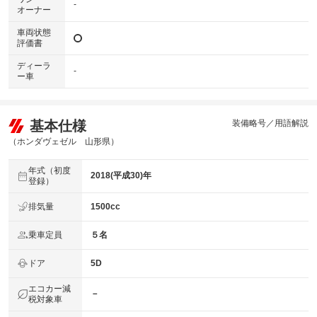
-
オーナー
車両状態
評価書
ディーラ
-
ー車
基本仕様
装備略号／用語解説
（ホンダヴェゼル 山形県）
年式（初度
2018(平成30)年
登録）
排気量
1500cc
乗車定員
５名
ドア
5D
エコカー減
－
税対象車