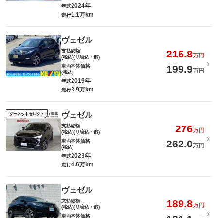
2024年
年式
1.1万km
走行
ヴェゼル
支払総額
215.8
万円
(税込)(リ済込・追)
車両本体価格
199.9
万円
(税込)
2019年
年式
3.9万km
走行
ヴェゼル
グーネットセレクト
支払総額
276
万円
(税込)(リ済込・追)
車両本体価格
262.0
万円
(税込)
2023年
年式
4.6万km
走行
ヴェゼル
支払総額
189.8
万円
(税込)(リ済込・追)
車両本体価格