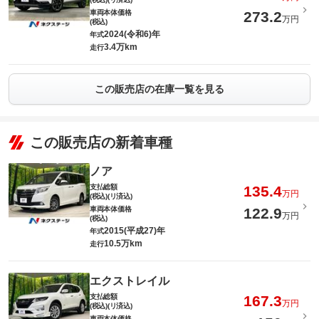
車両本体価格
273.2
万円
(税込)
2024(令和6)年
年式
3.4万km
走行
この販売店の在庫一覧を見る
この販売店の新着車種
ノア
支払総額
135.4
万円
(税込)(リ済込)
車両本体価格
122.9
万円
(税込)
2015(平成27)年
年式
10.5万km
走行
エクストレイル
支払総額
167.3
万円
(税込)(リ済込)
車両本体価格