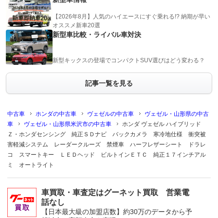
【2026年8月】人気のハイエースにすぐ乗れる!? 納期が早い
オススメ新車20選
新型車比較・ライバル車対決
新型キックスの登場でコンパクトSUV選びはどう変わる？
記事一覧を見る
中古車
ホンダの中古車
ヴェゼルの中古車
ヴェゼル・山形県の中古
車
ヴェゼル・山形県米沢市の中古車
ホンダ ヴェゼル ハイブリッド
Ｚ・ホンダセンシング 純正ＳＤナビ バックカメラ 寒冷地仕様 衝突被
害軽減システム レーダークルーズ 禁煙車 ハーフレザーシート ドラレ
コ スマートキー ＬＥＤヘッド ビルトインＥＴＣ 純正１７インチアル
ミ オートライト
車買取・車査定はグーネット買取 営業電
話なし
【日本最大級の加盟店数】約30万のデータから予