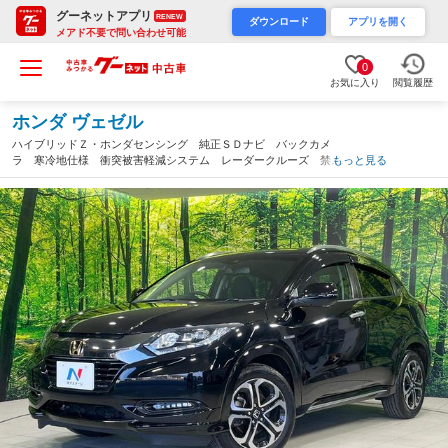
グーネットアプリ
RENEW
ダウンロード
アプリを開く
メアド不要で問い合わせ可能
0
お気に入り
閲覧履歴
ホンダ ヴェゼル
ハイブリッドＺ・ホンダセンシング 純正ＳＤナビ バックカメ
ラ 寒冷地仕様 衝突被害軽減システム レーダークルーズ 禁煙
もっと見る
車 ハーフレザーシート ドラレコ スマートキー ＬＥＤヘッ
ド ビルトインＥＴＣ 純正１７インチアルミ オートライト（山
形県）