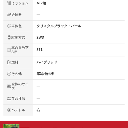
ミッション
AT7速
過給器
―
車体色
クリスタルブラック・パール
駆動方式
2WD
車台番号下
871
3桁
燃料
ハイブリッド
その他
寒冷地仕様
全体のサイ
―
ズ
荷台寸法
―
ハンドル
右