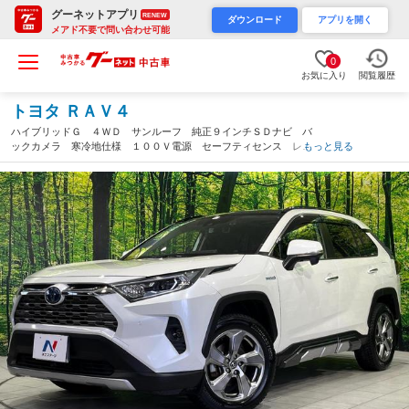
グーネットアプリ
RENEW
ダウンロード
アプリを開く
メアド不要で問い合わせ可能
0
お気に入り
閲覧履歴
トヨタ ＲＡＶ４
ハイブリッドＧ ４ＷＤ サンルーフ 純正９インチＳＤナビ バ
ックカメラ 寒冷地仕様 １００Ｖ電源 セーフティセンス レー
もっと見る
ダークルーズ 禁煙 シートヒーター パワーシート コーナーセ
ンサー ＬＥＤヘッド ＥＴＣ（岩手県）