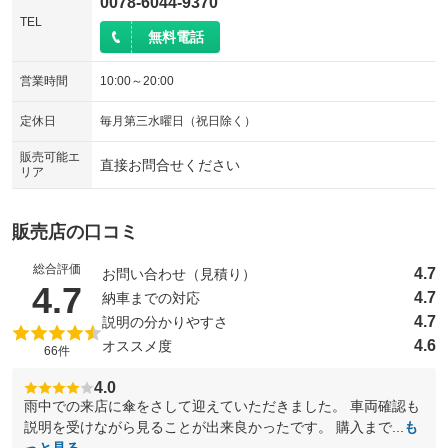
0078-6044-9370
TEL
無料電話
営業時間
10:00～20:00
定休日
毎月第三水曜日（祝日除く）
販売可能エ
直接お問合せください
リア
販売店の口コミ
総合評価
4.7
お問い合わせ（見積り）
（5点満点中）
4.7
4.7
納車までの対応
4.7
説明の分かりやすさ
4.6
オススメ度
66件
4.0
雨中での来店に傘をさして迎えていただきました。 車両確認も
説明を受けながら見ることが出来良かったです。 購入まで...
も