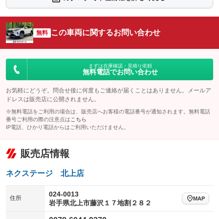
シートエアコン
全周囲カメラ
：装備なし
：装備なし
サイドカメラ
ルーフレール
この車両に関するお問い合わせ
：装備なし
無料
：装備なし
エアサスペンション
ヘッドライトウォッシャー
：装備なし
：装備なし
装備略号／用語解説
まずは在庫確認・見積り依頼
無料電話でお問い合わせ
お気軽にどうぞ。問合せ後に何度もご連絡が届くことはありません。メールア
ドレスは販売店に公開されません。
※無料電話をご利用の場合は、販売店へお客様の電話番号が通知されます。無料電話
番号ご利用の際の注意点は
こちら
IP電話、ひかり電話からはご利用いただけません。
販売店情報
ネクステージ 北上店
024-0013
住所
MAP
岩手県北上市藤沢１７地割２８２