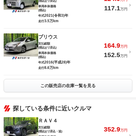
(税込)(リ済込)
車両本体価格
117.1
万円
(税込)
2021(令和3)年
年式
3.5万km
走行
プリウス
支払総額
164.9
万円
(税込)(リ済込)
車両本体価格
152.5
万円
(税込)
2016(平成28)年
年式
8.6万km
走行
この販売店の在庫一覧を見る
探している条件に近いクルマ
ＲＡＶ４
支払総額
352.9
万円
(税込)(リ済込・追)