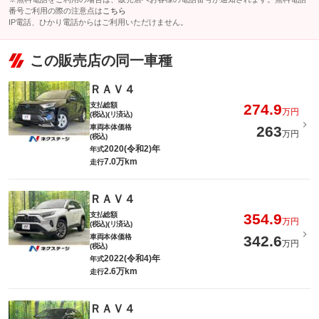
番号ご利用の際の注意点は
こちら
IP電話、ひかり電話からはご利用いただけません。
この販売店の同一車種
ＲＡＶ４
支払総額
274.9
万円
(税込)(リ済込)
車両本体価格
263
万円
(税込)
2020(令和2)年
年式
7.0万km
走行
ＲＡＶ４
支払総額
354.9
万円
(税込)(リ済込)
車両本体価格
342.6
万円
(税込)
2022(令和4)年
年式
2.6万km
走行
ＲＡＶ４