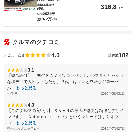
車両本体価格
316.8
万円
(税込)
2021年
年式
6.2万km
走行
クルマのクチコミ
4.0
182
レビュー総合
投稿数
3.1
【総合評価】 初代ＲＡＶ４はコンパクトかつスタイリッシュ
なボディで大ヒットしたが、２代目はグンと立派なグローバ
ル...
もっと見る
一条 孝
2015年08月31日
4.0
【このクルマの良い点】 ＲＡＶ４の最大の魅力は精悍なデザイ
ンです。「Ａｄｖｅｎｔｕｒｅ」というグレードはよりオフ
ロ...
もっと見る
空の上のジェルヴェー...
2023年07月27日