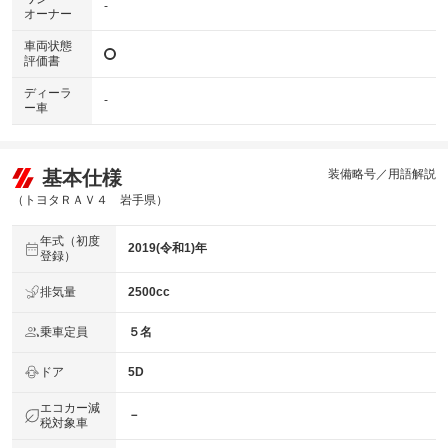
-
オーナー
車両状態
評価書
ディーラ
-
ー車
基本仕様
装備略号／用語解説
（トヨタＲＡＶ４ 岩手県）
年式（初度
2019(令和1)年
登録）
排気量
2500cc
乗車定員
５名
ドア
5D
エコカー減
－
税対象車