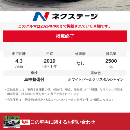
このクルマは2026/07/08まで掲載されていた車輛です。
掲載終了
走行距離
年式
修復歴
排気量
4.3
2019
2500
なし
万km
(令和1)年
cc
車検
車体色
車検整備付
ホワイトパールクリスタルシャイン
支払総額には、車両本体価格の他、保険料、税金、登録等に伴う費用、リサイクル預託金
相当額等、購入時に必要な全ての費用が含まれています。
当該価格は、登録等の時期や地域などについて一定の条件を付した価格になります。
この車両に関するお問い合わせ
無料