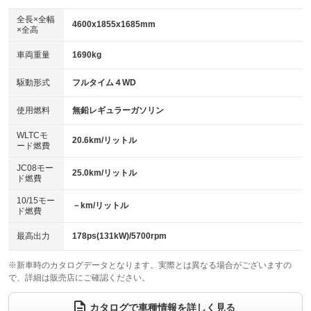
ダウンヒルアシストコントロール
アルミホイール：18インチ
：装備なし
：装備あり
全長×全幅
4600x1855x1685mm
×全高
パワーウィンドウ
盗難防止システム
革シート
ハーフレザーシート
：装備あり
：装備あり
：装備なし
：装備なし
車両重量
1690kg
アイドリングストップ
ドライブレコーダー
キーレス
LEDヘッドランプ
：装備なし
：装備なし
：装備あり
：装備あり
USB入力端子
Bluetooth接続
駆動形式
フルタイム４WD
HID(キセノンライト)
ポータブルナビ
：装備なし
：装備あり
：装備なし
：装備なし
100V電源
クリーンディーゼル
バックカメラ
ETC2.0
使用燃料
無鉛レギュラーガソリン
：装備あり
：装備なし
：装備あり
：装備あり
センターデフロック
エアロ
スマートキー
：装備なし
WLTCモ
：装備なし
：装備あり
20.6km/リットル
ード燃費
レンタカーアップ
展示・試乗車
ローダウン
ランフラットタイヤ
：装備なし
：装備なし
：装備なし
：装備なし
JC08モー
25.0km/リットル
ド燃費
電動格納ミラー
パワーシート
3列シート
：装備あり
：装備あり
：装備なし
10/15モー
装備略号／用語解説
－km/リットル
ベンチシート
フルフラットシート
ド燃費
：装備あり
：装備なし
チップアップシート
オットマン
：装備なし
：装備なし
最高出力
178ps(131kW)/5700rpm
電動格納サードシート
シートヒーター
：装備なし
：装備あり
※新車時のカタログデータとなります。実際とは異なる場合がございますの
で、詳細は販売店にご確認ください。
ウォークスルー
後席モニター
：装備なし
：装備なし
電動リアゲート
フロントカメラ
カタログで車種情報を詳しく見る
：装備なし
：装備なし