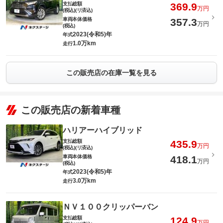
支払総額
369.9
万円
(税込)(リ済込)
車両本体価格
357.3
万円
(税込)
2023(令和5)年
年式
1.0万km
走行
この販売店の在庫一覧を見る
この販売店の新着車種
ハリアーハイブリッド
支払総額
435.9
万円
(税込)(リ済込)
車両本体価格
418.1
万円
(税込)
2023(令和5)年
年式
3.0万km
走行
ＮＶ１００クリッパーバン
支払総額
124.9
万円