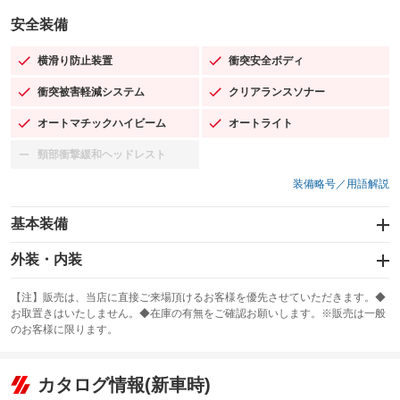
安全装備
横滑り防止装置
衝突安全ボディ
：装備あり
：装備あり
衝突被害軽減システム
クリアランスソナー
：装備あり
：装備あり
オートマチックハイビーム
オートライト
：装備あり
：装備あり
頸部衝撃緩和ヘッドレスト
：装備なし
装備略号／用語解説
基本装備
エアバッグ：運転席/助手席/サイド
外装・内装
：装備あり
スライドドア
カーナビ：SDナビ
：装備なし
：装備あり
【注】販売は、当店に直接ご来場頂けるお客様を優先させていただきます。◆
お取置きはいたしません。◆在庫の有無をご確認お願いします。※販売は一般
サンルーフ
ABS
TV：フルセグ
：装備あり
：装備あり
：装備あり
のお客様に限ります。
エアコン
Wエアコン
オーディオ：CDまたはCDチェンジャー／ミュージックサーバー
：装備あり
：装備なし
：装備あり
リフトアップ
パワーステアリング
カタログ情報(新車時)
ビジュアル：-／DVD再生
：装備なし
：装備あり
：装備あり