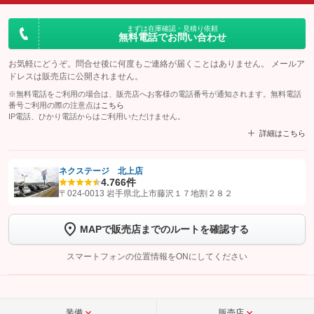
まずは在庫確認・見積り依頼
無料電話でお問い合わせ
お気軽にどうぞ。問合せ後に何度もご連絡が届くことはありません。 メールア
ドレスは販売店に公開されません。
※無料電話をご利用の場合は、販売店へお客様の電話番号が通知されます。無料電話
番号ご利用の際の注意点は
こちら
IP電話、ひかり電話からはご利用いただけません。
詳細はこちら
ネクステージ 北上店
4.7
66件
【STEP1】
認証画面でグーネットを友だち追加してから「許可する」ボタンを押
〒024-0013 岩手県北上市藤沢１７地割２８２
します
MAPで販売店までのルートを確認する
【STEP2】
トーク画面で
ボタンをタップして問い合わせを
完了してください。
スマートフォンの位置情報をONにしてください
こちら
装備
販売店