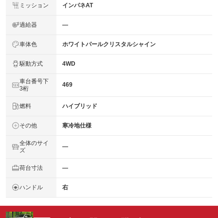
ミッション
インパネAT
過給器
―
車体色
ホワイトパールクリスタルシャイン
駆動方式
4WD
車台番号下
469
3桁
燃料
ハイブリッド
その他
寒冷地仕様
全体のサイ
―
ズ
荷台寸法
―
ハンドル
右