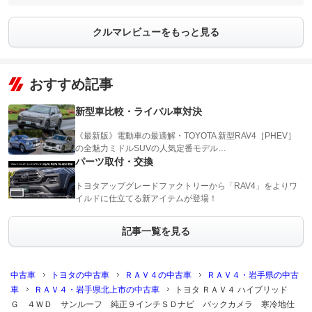
クルマレビューをもっと見る
おすすめ記事
新型車比較・ライバル車対決
《最新版》電動車の最適解・TOYOTA 新型RAV4［PHEV］
の全魅力ミドルSUVの人気定番モデル…
パーツ取付・交換
トヨタアップグレードファクトリーから「RAV4」をよりワ
イルドに仕立てる新アイテムが登場！
記事一覧を見る
中古車
トヨタの中古車
ＲＡＶ４の中古車
ＲＡＶ４・岩手県の中古
車
ＲＡＶ４・岩手県北上市の中古車
トヨタ ＲＡＶ４ ハイブリッド
Ｇ ４ＷＤ サンルーフ 純正９インチＳＤナビ バックカメラ 寒冷地仕