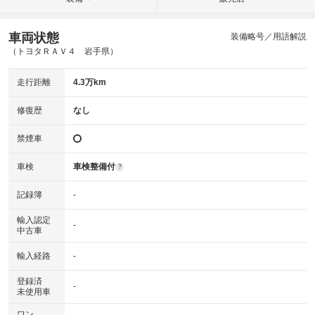
車両状態
装備略号／用語解説
（トヨタＲＡＶ４ 岩手県）
走行距離
4.3万km
修復歴
なし
禁煙車
車検
車検整備付
?
記録簿
-
輸入認定
-
中古車
輸入経路
-
登録済
-
未使用車
ワン