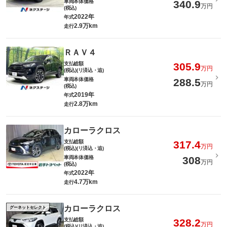
車両本体価格
340.9
万円
(税込)
2022年
年式
2.9万km
走行
ＲＡＶ４
支払総額
305.9
万円
(税込)(リ済込・追)
車両本体価格
288.5
万円
(税込)
2019年
年式
2.8万km
走行
カローラクロス
支払総額
317.4
万円
(税込)(リ済込・追)
車両本体価格
308
万円
(税込)
2022年
年式
4.7万km
走行
カローラクロス
グーネットセレクト
支払総額
328.2
万円
(税込)(リ済込・追)