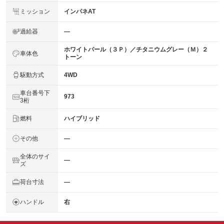
ミッション
インパネAT
過給器
―
ホワイトパール（３Ｐ）／チタニウムグレー（Ｍ）２
車体色
トーン
駆動方式
4WD
車台番号下
973
3桁
燃料
ハイブリッド
その他
―
全体のサイ
―
ズ
荷台寸法
―
ハンドル
右