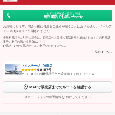
まずは在庫確認・見積り依頼
無料電話でお問い合わせ
お気軽にどうぞ。問合せ後に何度もご連絡が届くことはありません。 メールア
ドレスは販売店に公開されません。
※無料電話をご利用の場合は、販売店へお客様の電話番号が通知されます。無料電話
番号ご利用の際の注意点は
こちら
IP電話、ひかり電話からはご利用いただけません。
詳細はこちら
ネクステージ 秋田店
4.8
157件
【STEP1】
認証画面でグーネットを友だち追加してから「許可する」ボタンを押
〒011-0943 秋田県秋田市土崎港南１丁目１０ー１６
します
MAPで販売店までのルートを確認する
【STEP2】
トーク画面で
ボタンをタップして問い合わせを
完了してください。
スマートフォンの位置情報をONにしてください
こちら