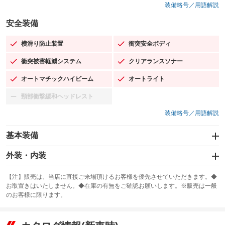
装備略号／用語解説
安全装備
横滑り防止装置
衝突安全ボディ
：装備あり
：装備あり
衝突被害軽減システム
クリアランスソナー
：装備あり
：装備あり
オートマチックハイビーム
オートライト
：装備あり
：装備あり
頸部衝撃緩和ヘッドレスト
：装備なし
装備略号／用語解説
基本装備
エアバッグ：運転席/助手席/サイド
外装・内装
：装備あり
スライドドア：両側スライド・片側電動
カーナビ：SDナビ
：装備あり
：装備あり
【注】販売は、当店に直接ご来場頂けるお客様を優先させていただきます。◆
お取置きはいたしません。◆在庫の有無をご確認お願いします。※販売は一般
サンルーフ
ABS
TV：フルセグ
：装備なし
：装備あり
：装備あり
のお客様に限ります。
エアコン
Wエアコン
オーディオ：ミュージックプレイヤー接続可
：装備あり
：装備なし
：装備あり
リフトアップ
パワーステアリング