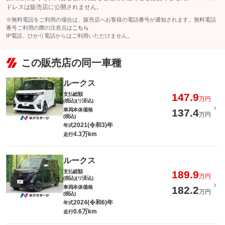
ドレスは販売店に公開されません。
※無料電話をご利用の場合は、販売店へお客様の電話番号が通知されます。無料電話
番号ご利用の際の注意点は
こちら
IP電話、ひかり電話からはご利用いただけません。
この販売店の同一車種
ルークス
支払総額
147.9
万円
(税込)(リ済込)
車両本体価格
137.4
万円
(税込)
2021(令和3)年
年式
4.3万km
走行
ルークス
支払総額
189.9
万円
(税込)(リ済込)
車両本体価格
182.2
万円
(税込)
2024(令和6)年
年式
0.6万km
走行