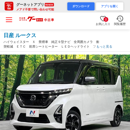
グーネットアプリ
RENEW
ダウンロード
アプリを開く
メアド不要で問い合わせ可能
0
お気に入り
閲覧履歴
日産 ルークス
ハイウェイスター Ｘ 禁煙車 純正９型ナビ 全周囲カメラ 衝
突軽減 ＥＴＣ 前席シートヒーター ＬＥＤヘッドライト フォ
もっと見る
グライト 純正１４インチアルミホイール オートエアコン オー
トマチックハイビーム スマートキ―（秋田県）