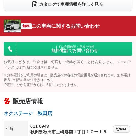
電動リアゲート
フロントカメラ
カタログで車種情報を詳しく見る
：装備なし
：装備あり
シートエアコン
全周囲カメラ
：装備なし
：装備あり
サイドカメラ
ルーフレール
この車両に関するお問い合わせ
：装備あり
無料
：装備なし
エアサスペンション
ヘッドライトウォッシャー
：装備なし
：装備なし
装備略号／用語解説
まずは在庫確認・見積り依頼
無料電話でお問い合わせ
お気軽にどうぞ。問合せ後に何度もご連絡が届くことはありません。メールア
ドレスは販売店に公開されません。
※無料電話をご利用の場合は、販売店へお客様の電話番号が通知されます。無料電話
番号ご利用の際の注意点は
こちら
IP電話、ひかり電話からはご利用いただけません。
販売店情報
ネクステージ 秋田店
011-0943
住所
MAP
秋田県秋田市土崎港南１丁目１０ー１６