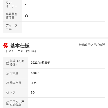
ワン
-
オーナー
車両状態
評価書
ディーラ
-
ー車
基本仕様
装備略号／用語解説
（日産ルークス 秋田県）
年式（初度
2021(令和3)年
登録）
排気量
660cc
乗車定員
４名
ドア
5D
エコカー減
－
税対象車