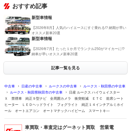
おすすめ記事
新型車情報
【2026年8月】人気のハイエースにすぐ乗れる!? 納期が早い
オススメ新車20選
新型車情報
【2026年7月】たった１か月でランクル250がマイカーに!?
納車が早いオススメ新車20選
記事一覧を見る
中古車
日産の中古車
ルークスの中古車
ルークス・秋田県の中古車
ルークス・秋田県秋田市の中古車
日産 ルークス ハイウェイスター
Ｘ 禁煙車 純正９型ナビ 全周囲カメラ 衝突軽減 ＥＴＣ 前席シート
ヒーター ＬＥＤヘッドライト フォグライト 純正１４インチアルミホイ
ール オートエアコン オートマチックハイビーム スマートキ―
車買取・車査定はグーネット買取 営業電