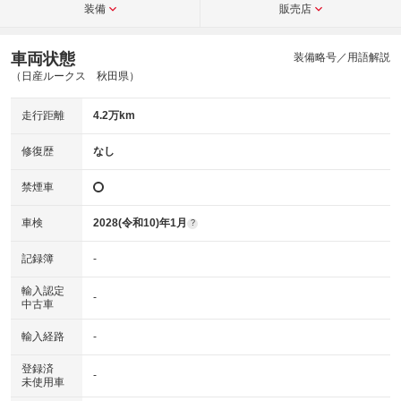
装備
販売店
車両状態
装備略号／用語解説
（日産ルークス 秋田県）
走行距離
4.2万km
修復歴
なし
禁煙車
車検
2028(令和10)年1月
?
記録簿
-
輸入認定
-
中古車
輸入経路
-
登録済
-
未使用車