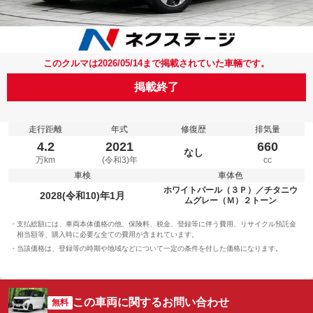
このクルマは2026/05/14まで掲載されていた車輛です。
掲載終了
走行距離
年式
修復歴
排気量
4.2
2021
660
なし
万km
(令和3)年
cc
車検
車体色
ホワイトパール（３Ｐ）／チタニウ
2028(令和10)年1月
ムグレー（Ｍ）２トーン
支払総額には、車両本体価格の他、保険料、税金、登録等に伴う費用、リサイクル預託金
相当額等、購入時に必要な全ての費用が含まれています。
当該価格は、登録等の時期や地域などについて一定の条件を付した価格になります。
この車両に関するお問い合わせ
無料