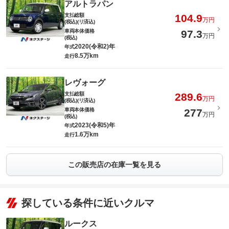
アルトラパン
支払総額
104.9
万円
(税込)(リ済込)
車両本体価格
97.3
万円
(税込)
2020(令和2)年
年式
8.5万km
走行
レヴォーグ
支払総額
289.6
万円
(税込)(リ済込)
車両本体価格
277
万円
(税込)
2023(令和5)年
年式
1.6万km
走行
この販売店の在庫一覧を見る
探している条件に近いクルマ
ルークス