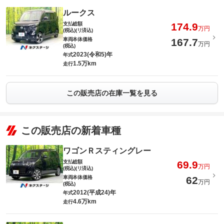
ルークス
支払総額
174.9
万円
(税込)(リ済込)
車両本体価格
167.7
万円
(税込)
2023(令和5)年
年式
1.5万km
走行
この販売店の在庫一覧を見る
この販売店の新着車種
ワゴンＲスティングレー
支払総額
69.9
万円
(税込)(リ済込)
車両本体価格
62
万円
(税込)
2012(平成24)年
年式
4.6万km
走行