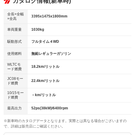
カタログ情報(新車時)
ビジュアル：-／DVD再生
：装備なし
：装備あり
：装備あり
ダウンヒルアシストコントロール
アルミホイール：14インチ
：装備なし
：装備あり
全長×全幅
3395x1475x1800mm
×全高
パワーウィンドウ
盗難防止システム
革シート
ハーフレザーシート
：装備あり
：装備あり
：装備なし
：装備なし
車両重量
1030kg
アイドリングストップ
ドライブレコーダー
キーレス
LEDヘッドランプ
：装備あり
：装備なし
：装備あり
：装備あり
USB入力端子
Bluetooth接続
駆動形式
フルタイム４WD
HID(キセノンライト)
ポータブルナビ
：装備あり
：装備あり
：装備なし
：装備なし
100V電源
クリーンディーゼル
バックカメラ
ETC
使用燃料
無鉛レギュラーガソリン
：装備なし
：装備なし
：装備あり
：装備あり
センターデフロック
エアロ
スマートキー
：装備なし
WLTCモ
：装備なし
：装備あり
18.2km/リットル
ード燃費
レンタカーアップ
展示・試乗車
ローダウン
ランフラットタイヤ
：装備なし
：装備なし
：装備なし
：装備なし
JC08モー
22.4km/リットル
ド燃費
電動格納ミラー
パワーシート
3列シート
：装備あり
：装備なし
：装備なし
10/15モー
装備略号／用語解説
－km/リットル
ベンチシート
フルフラットシート
ド燃費
：装備あり
：装備なし
チップアップシート
オットマン
：装備なし
：装備なし
最高出力
52ps(38kW)/6400rpm
電動格納サードシート
シートヒーター
：装備なし
：装備あり
※新車時のカタログデータとなります。実際とは異なる場合がございますの
で、詳細は販売店にご確認ください。
ウォークスルー
後席モニター
：装備なし
：装備なし