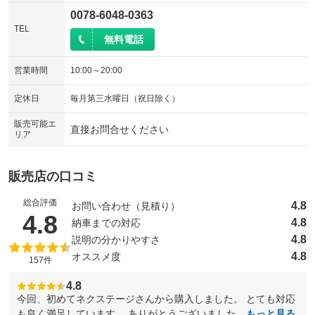
0078-6048-0363
TEL
無料電話
営業時間
10:00～20:00
定休日
毎月第三水曜日（祝日除く）
販売可能エ
直接お問合せください
リア
販売店の口コミ
総合評価
4.8
お問い合わせ（見積り）
（5点満点中）
4.8
4.8
納車までの対応
4.8
説明の分かりやすさ
4.8
オススメ度
157件
4.8
今回、初めてネクステージさんから購入しました。 とても対応
も良く満足しています。 ありがとうございました。
もっと見る