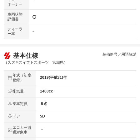
-
オーナー
車両状態
評価書
ディーラ
-
ー車
基本仕様
装備略号／用語解説
（スズキスイフトスポーツ 宮城県）
年式（初度
2019(平成31)年
登録）
排気量
1400cc
乗車定員
５名
ドア
5D
エコカー減
－
税対象車