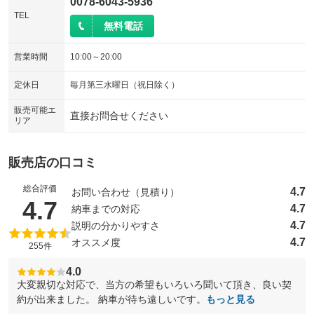
0078-6043-5936
TEL
無料電話
営業時間
10:00～20:00
定休日
毎月第三水曜日（祝日除く）
販売可能エ
直接お問合せください
リア
販売店の口コミ
総合評価
4.7
お問い合わせ（見積り）
（5点満点中）
4.7
4.7
納車までの対応
4.7
説明の分かりやすさ
4.7
オススメ度
255件
4.0
大変親切な対応で、当方の希望もいろいろ聞いて頂き、良い契
約が出来ました。 納車が待ち遠しいです。
もっと見る