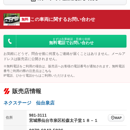
：装備なし
：装備あり
シートエアコン
全周囲カメラ
：装備なし
：装備あり
この車両に関するお問い合わせ
サイドカメラ
無料
ルーフレール
：装備あり
：装備なし
エアサスペンション
ヘッドライトウォッシャー
：装備なし
：装備なし
装備略号／用語解説
まずは在庫確認・見積り依頼
無料電話でお問い合わせ
お気軽にどうぞ。問合せ後に何度もご連絡が届くことはありません。メールア
ドレスは販売店に公開されません。
※無料電話をご利用の場合は、販売店へお客様の電話番号が通知されます。無料電話
番号ご利用の際の注意点は
こちら
IP電話、ひかり電話からはご利用いただけません。
販売店情報
ネクステージ 仙台泉店
981-3111
住所
MAP
宮城県仙台市泉区松森太子堂１８－１