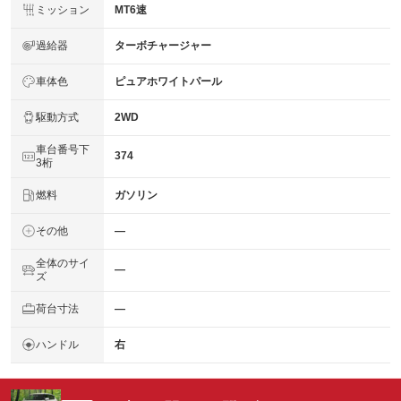
ミッション
MT6速
過給器
ターボチャージャー
車体色
ピュアホワイトパール
駆動方式
2WD
車台番号下
374
3桁
燃料
ガソリン
その他
―
全体のサイ
―
ズ
荷台寸法
―
ハンドル
右