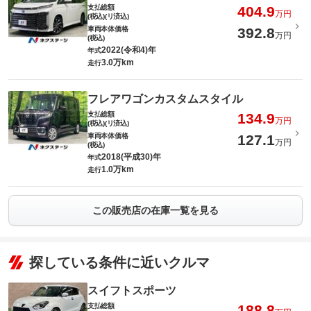
支払総額
404.9
万円
(税込)(リ済込)
車両本体価格
392.8
万円
(税込)
2022(令和4)年
年式
3.0万km
走行
フレアワゴンカスタムスタイル
支払総額
134.9
万円
(税込)(リ済込)
車両本体価格
127.1
万円
(税込)
2018(平成30)年
年式
1.0万km
走行
この販売店の在庫一覧を見る
探している条件に近いクルマ
スイフトスポーツ
支払総額
188.8