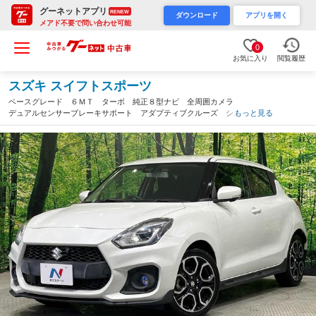
グーネットアプリ
RENEW
ダウンロード
アプリを開く
メアド不要で問い合わせ可能
0
お気に入り
閲覧履歴
スズキ スイフトスポーツ
ベースグレード ６ＭＴ ターボ 純正８型ナビ 全周囲カメラ
デュアルセンサーブレーキサポート アダプティブクルーズ シー
もっと見る
トヒーター コーナーセンサー ＬＥＤヘッド オートハイビー
ム ＥＴＣ ドラレコ 禁煙車 フルセグ（宮城県）