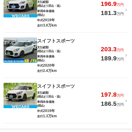
支払総額
196.9
万円
(税込)(リ済込・追)
車両本体価格
181.3
万円
(税込)
2019年
年式
3.0万km
走行
スイフトスポーツ
支払総額
203.3
万円
(税込)(リ済込・追)
車両本体価格
189.9
万円
(税込)
2020年
年式
2.4万km
走行
スイフトスポーツ
支払総額
197.8
万円
(税込)(リ済込・追)
車両本体価格
186.5
万円
(税込)
2019年
年式
1.3万km
走行