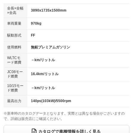
ダウンヒルアシストコントロール
：装備なし
アルミホイール：17インチ
全長×全幅
：装備あり
3890x1735x1500mm
×全高
パワーウィンドウ
盗難防止システム
：装備あり
：装備あり
革シート
ハーフレザーシート
：装備なし
：装備なし
車両重量
970kg
アイドリングストップ
ドライブレコーダー
：装備なし
：装備あり
キーレス
LEDヘッドランプ
：装備あり
：装備あり
USB入力端子
Bluetooth接続
駆動形式
FF
：装備あり
：装備あり
HID(キセノンライト)
ポータブルナビ
：装備なし
：装備なし
100V電源
クリーンディーゼル
使用燃料
無鉛プレミアムガソリン
：装備なし
：装備なし
バックカメラ
ETC
：装備あり
：装備あり
センターデフロック
：装備なし
WLTCモ
エアロ
スマートキー
－km/リットル
：装備なし
：装備あり
ード燃費
レンタカーアップ
展示・試乗車
：装備なし
：装備なし
ローダウン
ランフラットタイヤ
：装備なし
：装備なし
JC08モー
16.4km/リットル
ド燃費
電動格納ミラー
：装備あり
パワーシート
3列シート
：装備なし
：装備なし
10/15モー
装備略号／用語解説
－km/リットル
ド燃費
ベンチシート
フルフラットシート
：装備なし
：装備なし
チップアップシート
オットマン
最高出力
140ps(103kW)/5500rpm
：装備なし
：装備なし
電動格納サードシート
シートヒーター
：装備なし
：装備あり
※新車時のカタログデータとなります。実際とは異なる場合がございますの
で、詳細は販売店にご確認ください。
ウォークスルー
後席モニター
：装備なし
：装備なし
カタログで車種情報を詳しく見る
電動リアゲート
フロントカメラ