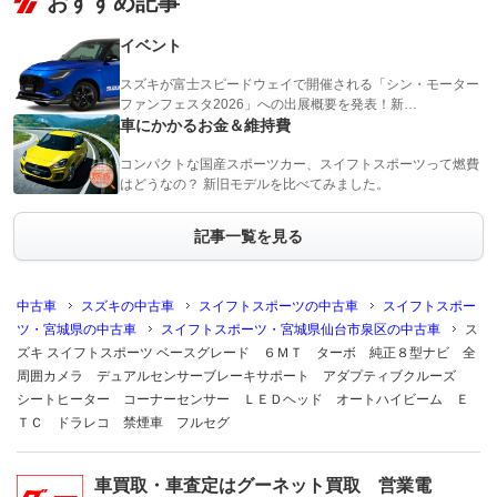
おすすめ記事
イベント
スズキが富士スピードウェイで開催される「シン・モーター
ファンフェスタ2026」への出展概要を発表！新…
車にかかるお金＆維持費
コンパクトな国産スポーツカー、スイフトスポーツって燃費
はどうなの？ 新旧モデルを比べてみました。
記事一覧を見る
中古車
スズキの中古車
スイフトスポーツの中古車
スイフトスポー
ツ・宮城県の中古車
スイフトスポーツ・宮城県仙台市泉区の中古車
ス
ズキ スイフトスポーツ ベースグレード ６ＭＴ ターボ 純正８型ナビ 全
周囲カメラ デュアルセンサーブレーキサポート アダプティブクルーズ
シートヒーター コーナーセンサー ＬＥＤヘッド オートハイビーム Ｅ
ＴＣ ドラレコ 禁煙車 フルセグ
車買取・車査定はグーネット買取 営業電