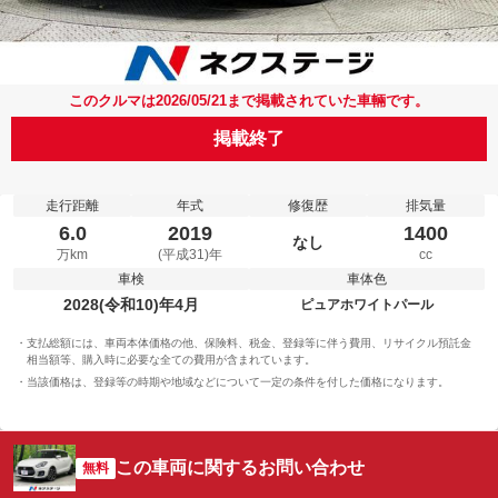
このクルマは2026/05/21まで掲載されていた車輛です。
掲載終了
走行距離
年式
修復歴
排気量
6.0
2019
1400
なし
万km
(平成31)年
cc
車検
車体色
2028(令和10)年4月
ピュアホワイトパール
支払総額には、車両本体価格の他、保険料、税金、登録等に伴う費用、リサイクル預託金
相当額等、購入時に必要な全ての費用が含まれています。
当該価格は、登録等の時期や地域などについて一定の条件を付した価格になります。
この車両に関するお問い合わせ
無料