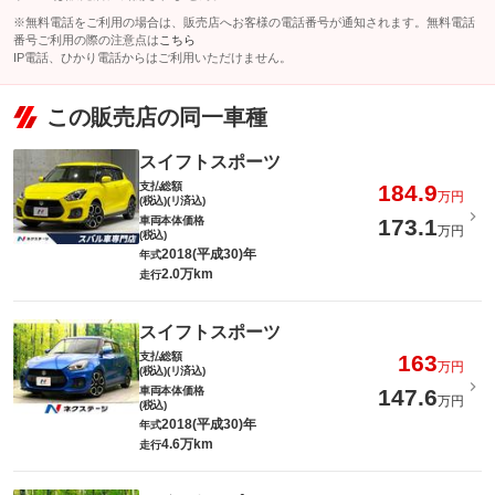
※無料電話をご利用の場合は、販売店へお客様の電話番号が通知されます。無料電話
番号ご利用の際の注意点は
こちら
IP電話、ひかり電話からはご利用いただけません。
この販売店の同一車種
スイフトスポーツ
支払総額
184.9
万円
(税込)(リ済込)
車両本体価格
173.1
万円
(税込)
2018(平成30)年
年式
2.0万km
走行
スイフトスポーツ
支払総額
163
万円
(税込)(リ済込)
車両本体価格
147.6
万円
(税込)
2018(平成30)年
年式
4.6万km
走行