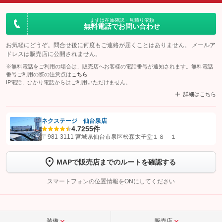
まずは在庫確認・見積り依頼
無料電話でお問い合わせ
お気軽にどうぞ。問合せ後に何度もご連絡が届くことはありません。 メールア
ドレスは販売店に公開されません。
※無料電話をご利用の場合は、販売店へお客様の電話番号が通知されます。無料電話
番号ご利用の際の注意点は
こちら
IP電話、ひかり電話からはご利用いただけません。
詳細はこちら
ネクステージ 仙台泉店
4.7
255件
【STEP1】
認証画面でグーネットを友だち追加してから「許可する」ボタンを押
〒981-3111 宮城県仙台市泉区松森太子堂１８－１
します
MAPで販売店までのルートを確認する
【STEP2】
トーク画面で
ボタンをタップして問い合わせを
完了してください。
スマートフォンの位置情報をONにしてください
こちら
装備
販売店