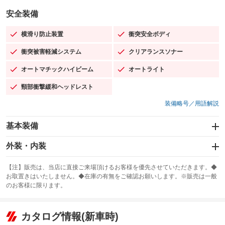
安全装備
横滑り防止装置
衝突安全ボディ
：装備あり
：装備あり
衝突被害軽減システム
クリアランスソナー
：装備あり
：装備あり
オートマチックハイビーム
オートライト
：装備あり
：装備あり
頸部衝撃緩和ヘッドレスト
：装備あり
装備略号／用語解説
基本装備
エアバッグ：運転席/助手席/サイド
外装・内装
：装備あり
スライドドア
カーナビ：SDナビ
：装備なし
：装備あり
【注】販売は、当店に直接ご来場頂けるお客様を優先させていただきます。◆
お取置きはいたしません。◆在庫の有無をご確認お願いします。※販売は一般
サンルーフ
ABS
TV：フルセグ
：装備なし
：装備あり
：装備あり
のお客様に限ります。
エアコン
Wエアコン
オーディオ：CDまたはCDチェンジャー／ミュージックプレイヤー接続
：装備あり
：装備なし
：装備あり
可／ミュージックサーバー
リフトアップ
パワーステアリング
カタログ情報(新車時)
：装備なし
：装備あり
ビジュアル：-／DVD再生
：装備あり