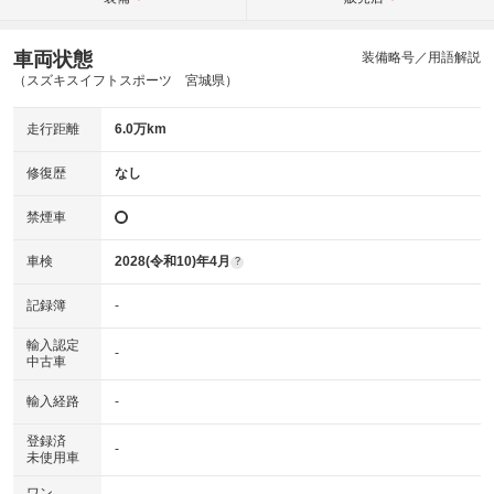
車両状態
装備略号／用語解説
（スズキスイフトスポーツ 宮城県）
走行距離
6.0万km
修復歴
なし
禁煙車
車検
2028(令和10)年4月
?
記録簿
-
輸入認定
-
中古車
輸入経路
-
登録済
-
未使用車
ワン