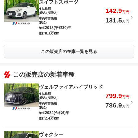
スイフトスポーツ
支払総額
142.9
万円
(税込)(リ済込)
車両本体価格
131.5
万円
(税込)
2018(平成30)年
年式
8.3万km
走行
この販売店の在庫一覧を見る
この販売店の新着車種
ヴェルファイアハイブリッド
支払総額
799.9
万円
(税込)(リ済込)
車両本体価格
786.9
万円
(税込)
2024(令和6)年
年式
2.4万km
走行
ヴォクシー