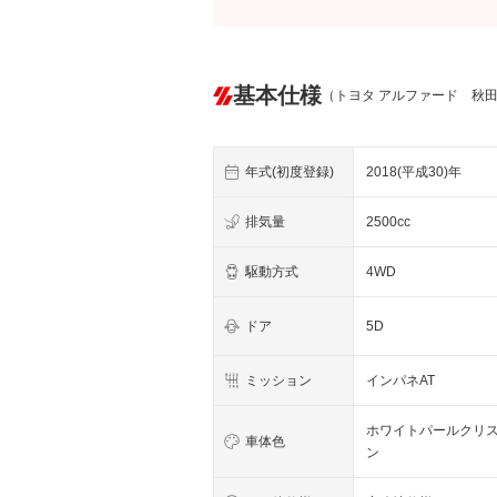
基本仕様
（トヨタ アルファード 秋
年式(初度登録)
2018(平成30)年
排気量
2500cc
駆動方式
4WD
ドア
5D
ミッション
インパネAT
ホワイトパールクリ
車体色
ン