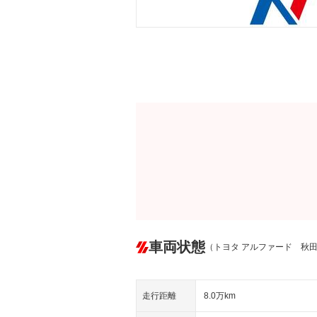
車両状態
（トヨタ アルファード 秋
走行距離
8.0万km