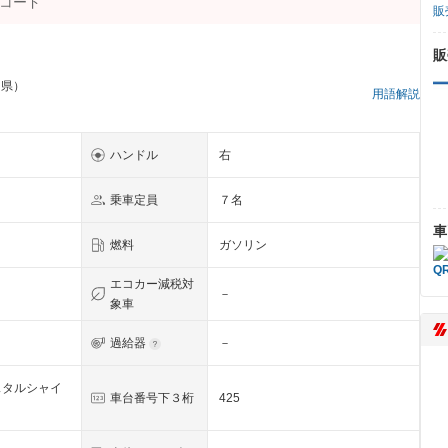
販
販
田県）
用語解説
ハンドル
右
乗車定員
７名
車
燃料
ガソリン
エコカー減税対
－
象車
過給器
－
スタルシャイ
車台番号下３桁
425