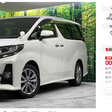
2
(平
無料
00
販売
住所
販売
エリ