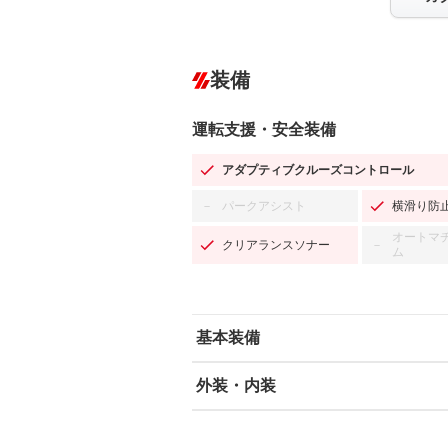
装備
運転支援・安全装備
アダプティブクルーズコントロール
パークアシスト
横滑り防
－
オートマ
クリアランスソナー
－
ム
基本装備
外装・内装
エアバッグ：運転席/助手席/サイド
ABS
エアコン
カーナビ：SDナビ