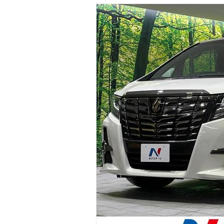
マガジン
車カタログ
自動車ローン
保険
レビュー
価格相場
教習所
用語集