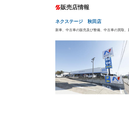
ダウンヒルアシストコントロール
－
販売店情報
オーディオ：CDまたはCDチェンジャー
プレイヤー接続可／ミュージックサーバ
盗難防止システム
アイドリ
ヘッドライトウォッシャ
革シート
－
－
ネクステージ 秋田店
ー
Bluetooth接続
100V電源
新車、中古車の販売及び整備、中古車の買取、
LEDヘッドランプ
HID(キ
－
レンタカーアップ
展示・試
－
－
ETC
エアロ
－
ランフラットタイヤ
パワーシ
－
－
フルフラットシート
チップア
－
－
シートヒーター
ウォーク
－
フロントカメラ
シートエ
－
－
ルーフレール
エアサス
－
－