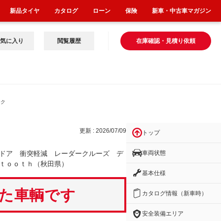
新品タイヤ
カタログ
ローン
保険
新車・中古車マガジン
気に入り
閲覧履歴
在庫確認・見積り依頼
ーク
更新 : 2026/07/09
トップ
車両状態
ドア 衝突軽減 レーダークルーズ デ
ｔｏｏｔｈ（秋田県）
基本仕様
いた車輌です
カタログ情報（新車時）
安全装備エリア