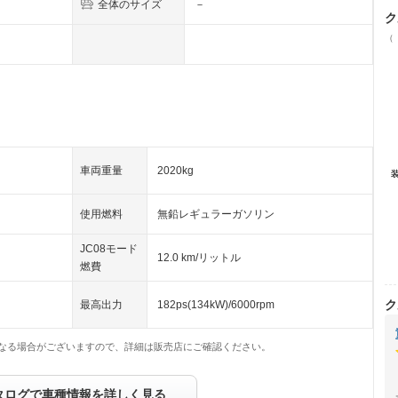
全体のサイズ
－
ク
（
車両重量
2020kg
使用燃料
無鉛レギュラーガソリン
JC08モード
12.0 km/リットル
燃費
ク
最高出力
182ps(134kW)/6000rpm
なる場合がございますので、詳細は販売店にご確認ください。
タログで車種情報を詳しく見る