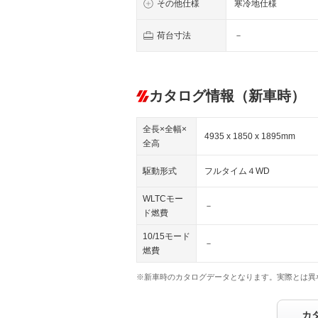
その他仕様
寒冷地仕様
荷台寸法
－
カタログ情報（新車時）
全長×全幅×
4935 x 1850 x 1895mm
全高
駆動形式
フルタイム４WD
WLTCモー
－
ド燃費
10/15モード
－
燃費
※新車時のカタログデータとなります。実際とは異
カ