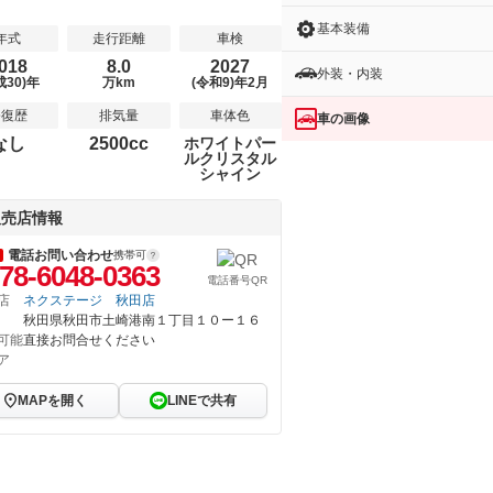
基本装備
年式
走行距離
車検
018
8.0
2027
外装・内装
成30)年
万km
(令和9)年2月
修復歴
排気量
車体色
車の画像
なし
2500cc
ホワイトパー
ルクリスタル
シャイン
販売店情報
電話お問い合わせ
携帯可
78-6048-0363
電話番号QR
店
ネクステージ 秋田店
秋田県秋田市土崎港南１丁目１０ー１６
可能
直接お問合せください
ア
MAPを開く
LINEで共有