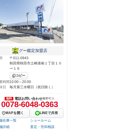
グー鑑定加盟店
所
〒011-0943
秋田県秋田市土崎港南１丁目１０
ー１６
コピー
業時間
10:00～20:00
休日
毎月第三水曜日（祝日除く）
電話お問い合わせ
無料
携帯可
0078-6048-0363
MAPを開く
LINEで共有
舗在庫一覧
ショールーム
舗詳細
査定・売却相談