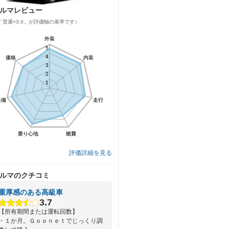
ルマレビュー
「普通=3.0」が評価軸の基準です）
外装
外装
5
5
4
4
価格
価格
内装
内装
3
3
2
2
1
1
装備
装備
走行
走行
乗り心地
乗り心地
燃費
燃費
評価詳細を見る
ルマのクチコミ
重厚感のある高級車
3.7
【所有期間または運転回数】
・１か月。Ｇｏｏｎｅｔでじっくり調