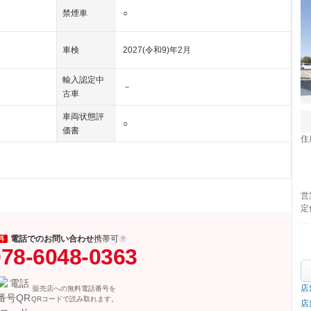
禁煙車
○
車検
2027(令和9)年2月
輸入認定中
－
古車
車両状態評
○
価書
住
営
定
電話でのお問い合わせ
携帯可
料
78-6048-0363
店
販売店への無料電話番号を
QRコードで読み取れます。
店