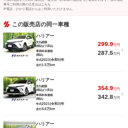
番号ご利用の際の注意点は
こちら
IP電話、ひかり電話からはご利用いただけません。
この販売店の同一車種
ハリアー
支払総額
299.9
万円
(税込)(リ済込)
車両本体価格
287.5
万円
(税込)
2023(令和5)年
年式
1.5万km
走行
ハリアー
支払総額
354.9
万円
(税込)(リ済込)
車両本体価格
342.8
万円
(税込)
2021(令和3)年
年式
4.6万km
走行
ハリアー