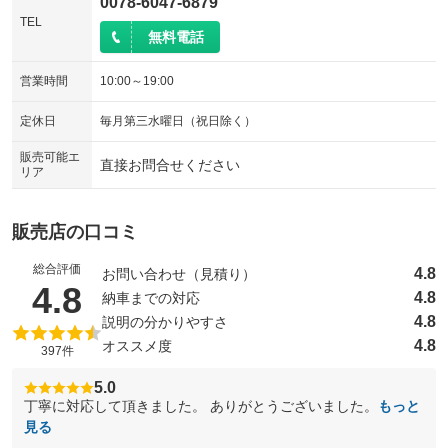
0078-6047-6879
TEL
無料電話
営業時間
10:00～19:00
定休日
毎月第三水曜日（祝日除く）
販売可能エ
直接お問合せください
リア
販売店の口コミ
総合評価
4.8
お問い合わせ（見積り）
（5点満点中）
4.8
4.8
納車までの対応
4.8
説明の分かりやすさ
4.8
オススメ度
397件
5.0
丁寧に対応して頂きました。 ありがとうございました。
もっと
見る