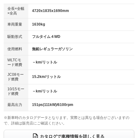
ダウンヒルアシストコントロール
アルミホイール：18インチ
：装備なし
：装備あり
全長×全幅
4720x1835x1690mm
×全高
パワーウィンドウ
盗難防止システム
革シート
ハーフレザーシート
：装備あり
：装備あり
：装備なし
：装備あり
車両重量
1630kg
アイドリングストップ
ドライブレコーダー
キーレス
LEDヘッドランプ
：装備あり
：装備あり
：装備あり
：装備あり
USB入力端子
Bluetooth接続
駆動形式
フルタイム４WD
HID(キセノンライト)
ポータブルナビ
：装備あり
：装備あり
：装備なし
：装備なし
100V電源
クリーンディーゼル
バックカメラ
ETC
使用燃料
無鉛レギュラーガソリン
：装備なし
：装備なし
：装備あり
：装備あり
センターデフロック
エアロ
スマートキー
：装備なし
WLTCモ
：装備あり
：装備あり
－km/リットル
ード燃費
レンタカーアップ
展示・試乗車
ローダウン
ランフラットタイヤ
：装備なし
：装備なし
：装備なし
：装備なし
JC08モー
15.2km/リットル
ド燃費
電動格納ミラー
パワーシート
3列シート
：装備あり
：装備あり
：装備なし
10/15モー
装備略号／用語解説
－km/リットル
ベンチシート
フルフラットシート
ド燃費
：装備なし
：装備なし
チップアップシート
オットマン
：装備なし
：装備なし
最高出力
151ps(111kW)/6100rpm
電動格納サードシート
シートヒーター
：装備なし
：装備なし
※新車時のカタログデータとなります。実際とは異なる場合がございますの
で、詳細は販売店にご確認ください。
ウォークスルー
後席モニター
：装備なし
：装備なし
電動リアゲート
フロントカメラ
カタログで車種情報を詳しく見る
：装備あり
：装備なし