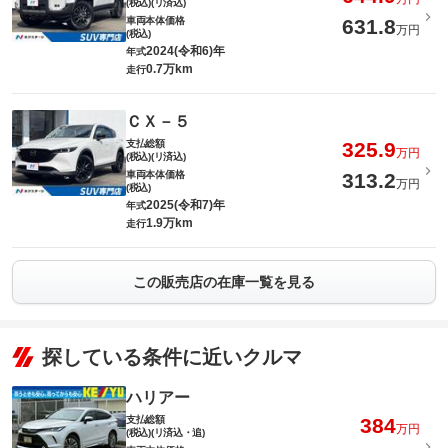
(税込)(リ済込)
車両本体価格
631.8
万円
(税込)
2024(令和6)年
年式
0.7万km
走行
ＣＸ－５
支払総額
325.9
万円
(税込)(リ済込)
車両本体価格
313.2
万円
(税込)
2025(令和7)年
年式
1.9万km
走行
この販売店の在庫一覧を見る
探している条件に近いクルマ
ハリアー
支払総額
384
万円
(税込)(リ済込・追)