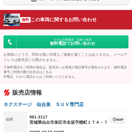
シートエアコン
全周囲カメラ
：装備なし
：装備なし
サイドカメラ
ルーフレール
この車両に関するお問い合わせ
：装備なし
無料
：装備なし
エアサスペンション
ヘッドライトウォッシャー
：装備なし
：装備なし
装備略号／用語解説
まずは在庫確認・見積り依頼
無料電話でお問い合わせ
お気軽にどうぞ。問合せ後に何度もご連絡が届くことはありません。メールア
ドレスは販売店に公開されません。
※無料電話をご利用の場合は、販売店へお客様の電話番号が通知されます。無料電話
番号ご利用の際の注意点は
こちら
IP電話、ひかり電話からはご利用いただけません。
販売店情報
ネクステージ 仙台泉 ＳＵＶ専門店
981-3117
住所
MAP
宮城県仙台市泉区市名坂字楢町１７４－７