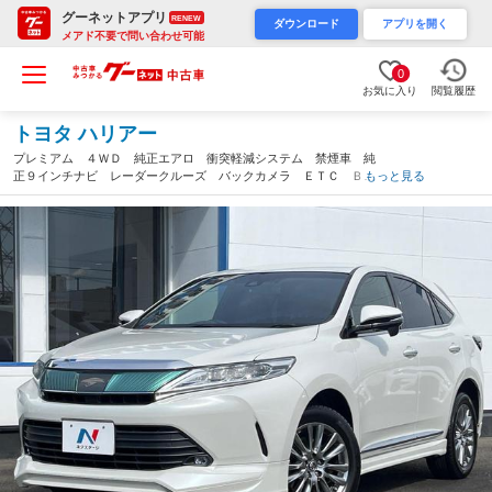
グーネットアプリ
RENEW
ダウンロード
アプリを開く
メアド不要で問い合わせ可能
0
お気に入り
閲覧履歴
トヨタ ハリアー
プレミアム ４ＷＤ 純正エアロ 衝突軽減システム 禁煙車 純
正９インチナビ レーダークルーズ バックカメラ ＥＴＣ Ｂｌ
もっと見る
ｕｅｔｏｏｔｈ フルセグ ドラレコ パワーバックドア 運転席
パワーシート ハーフレザーシート（宮城県）