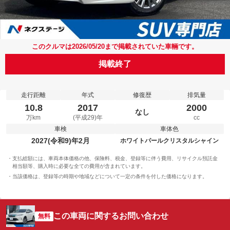
このクルマは2026/05/20まで掲載されていた車輛です。
掲載終了
走行距離
年式
修復歴
排気量
10.8
2017
2000
なし
万km
(平成29)年
cc
車検
車体色
2027(令和9)年2月
ホワイトパールクリスタルシャイン
支払総額には、車両本体価格の他、保険料、税金、登録等に伴う費用、リサイクル預託金
相当額等、購入時に必要な全ての費用が含まれています。
当該価格は、登録等の時期や地域などについて一定の条件を付した価格になります。
この車両に関するお問い合わせ
無料