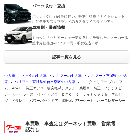
パーツ取付・交換
ハリアーの一部改良に伴い、特別仕様車「ナイトシェード」
用にモデリスタブランドのカスタマイズラインアッ…
車種別・最新情報
トヨタは「ハリアー」を一部改良して発売した。メーカー希
望小売価格は4,396,700円（消費税込）か…
記事一覧を見る
中古車
トヨタの中古車
ハリアーの中古車
ハリアー・宮城県の中古
車
ハリアー・宮城県仙台市泉区の中古車
トヨタ ハリアー プレミア
ム ４ＷＤ 純正エアロ 衝突軽減システム 禁煙車 純正９インチナビ
レーダークルーズ バックカメラ ＥＴＣ Ｂｌｕｅｔｏｏｔｈ フルセ
グ ドラレコ パワーバックドア 運転席パワーシート ハーフレザーシー
ト
車買取・車査定はグーネット買取 営業電
話なし