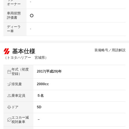
-
オーナー
車両状態
評価書
ディーラ
-
ー車
基本仕様
装備略号／用語解説
（トヨタハリアー 宮城県）
年式（初度
2017(平成29)年
登録）
排気量
2000cc
乗車定員
５名
ドア
5D
エコカー減
－
税対象車