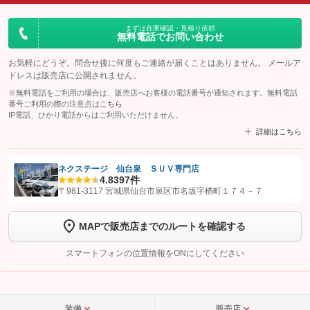
まずは在庫確認・見積り依頼
無料電話でお問い合わせ
お気軽にどうぞ。問合せ後に何度もご連絡が届くことはありません。 メールア
ドレスは販売店に公開されません。
※無料電話をご利用の場合は、販売店へお客様の電話番号が通知されます。無料電話
番号ご利用の際の注意点は
こちら
IP電話、ひかり電話からはご利用いただけません。
詳細はこちら
ネクステージ 仙台泉 ＳＵＶ専門店
4.8
397件
【STEP1】
認証画面でグーネットを友だち追加してから「許可する」ボタンを押
〒981-3117 宮城県仙台市泉区市名坂字楢町１７４－７
します
MAPで販売店までのルートを確認する
【STEP2】
トーク画面で
ボタンをタップして問い合わせを
完了してください。
スマートフォンの位置情報をONにしてください
こちら
装備
販売店