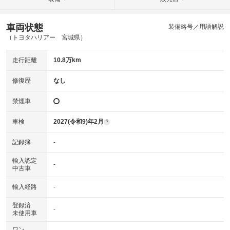
車両状態
装備略号／用語解説
（トヨタハリアー 宮城県）
走行距離
10.8万km
修復歴
なし
禁煙車
車検
2027(令和9)年2月
?
記録簿
-
輸入認定
-
中古車
輸入経路
-
登録済
-
未使用車
ワン