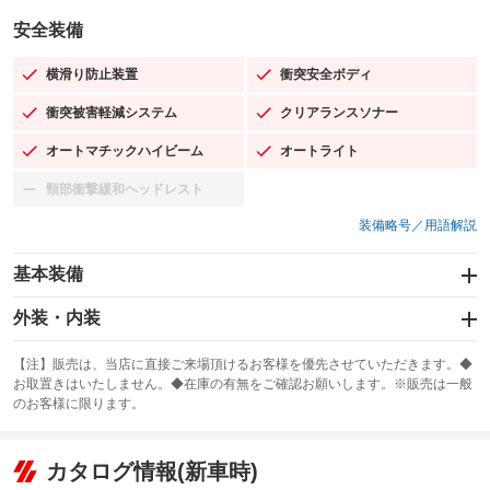
安全装備
横滑り防止装置
衝突安全ボディ
：装備あり
：装備あり
衝突被害軽減システム
クリアランスソナー
：装備あり
：装備あり
オートマチックハイビーム
オートライト
：装備あり
：装備あり
頸部衝撃緩和ヘッドレスト
：装備なし
装備略号／用語解説
基本装備
エアバッグ：運転席/助手席/サイド
外装・内装
：装備あり
スライドドア
カーナビ：SDナビ
：装備なし
：装備あり
【注】販売は、当店に直接ご来場頂けるお客様を優先させていただきます。◆
お取置きはいたしません。◆在庫の有無をご確認お願いします。※販売は一般
サンルーフ
ABS
TV：フルセグ
：装備なし
：装備あり
：装備あり
のお客様に限ります。
エアコン
Wエアコン
オーディオ：CDまたはCDチェンジャー
：装備あり
：装備なし
：装備あり
リフトアップ
パワーステアリング
カタログ情報(新車時)
ビジュアル：-／DVD再生
：装備なし
：装備あり
：装備あり