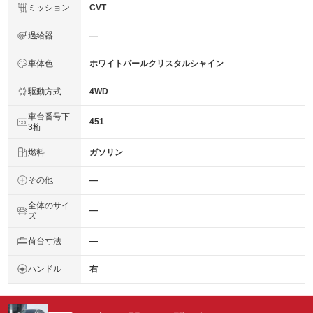
ミッション
CVT
過給器
―
車体色
ホワイトパールクリスタルシャイン
駆動方式
4WD
車台番号下
451
3桁
燃料
ガソリン
その他
―
全体のサイ
―
ズ
荷台寸法
―
ハンドル
右