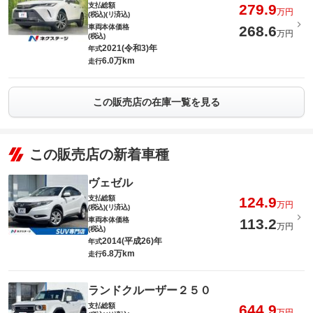
支払総額
279.9
万円
(税込)(リ済込)
車両本体価格
268.6
万円
(税込)
2021(令和3)年
年式
6.0万km
走行
この販売店の在庫一覧を見る
この販売店の新着車種
ヴェゼル
支払総額
124.9
万円
(税込)(リ済込)
車両本体価格
113.2
万円
(税込)
2014(平成26)年
年式
6.8万km
走行
ランドクルーザー２５０
支払総額
644.9
万円