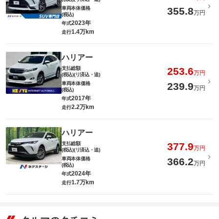
車両本体価格
355.8
万円
(税込)
2023年
年式
1.4万km
走行
ハリアー
支払総額
253.6
万円
(税込)(リ済込・追)
車両本体価格
239.9
万円
(税込)
2017年
年式
2.2万km
走行
ハリアー
支払総額
377.9
万円
(税込)(リ済込・追)
車両本体価格
366.2
万円
(税込)
2024年
年式
1.7万km
走行