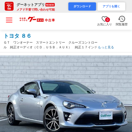
グーネットアプリ
RENEW
ダウンロード
アプリを開く
メアド不要で問い合わせ可能
0
お気に入り
閲覧履歴
トヨタ ８６
ＧＴ ワンオーナー スマートエントリー クルーズコントロー
ル 純正オーディオ（ＣＤ．ＵＳＢ．ＡＵＸ） 純正１７インチ
もっと見る
横滑り防止 ＬＥＤヘッドライト ＬＥＤフォグランプ ドアバイ
ザー（山形県）