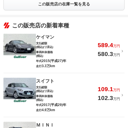
この販売店の在庫一覧を見る
この販売店の新着車種
ケイマン
支払総額
589.4
万円
(税込)(リ済込)
車両本体価格
580.3
万円
(税込)
2015(平成27)年
年式
3.3万km
走行
スイフト
支払総額
109.1
万円
(税込)(リ済込)
車両本体価格
102.3
万円
(税込)
2017(平成29)年
年式
4.9万km
走行
ＭＩＮＩ