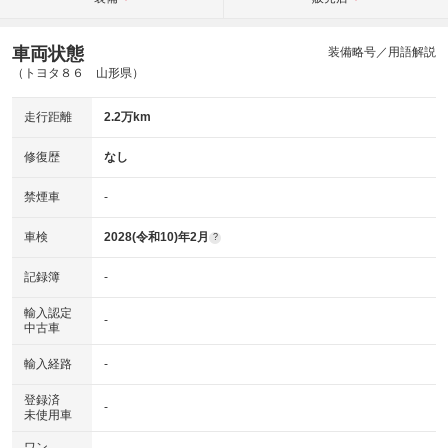
車両状態
装備略号／用語解説
（トヨタ８６ 山形県）
走行距離
2.2万km
修復歴
なし
禁煙車
-
車検
2028(令和10)年2月
?
記録簿
-
輸入認定
-
中古車
輸入経路
-
登録済
-
未使用車
ワン