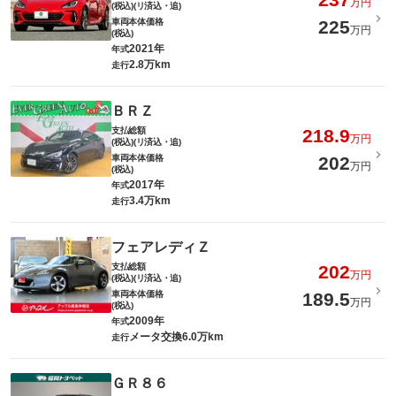
万円
(税込)(リ済込・追)
車両本体価格
225
万円
(税込)
2021年
年式
2.8万km
走行
ＢＲＺ
支払総額
218.9
万円
(税込)(リ済込・追)
車両本体価格
202
万円
(税込)
2017年
年式
3.4万km
走行
フェアレディＺ
支払総額
202
万円
(税込)(リ済込・追)
車両本体価格
189.5
万円
(税込)
2009年
年式
メータ交換6.0万km
走行
ＧＲ８６