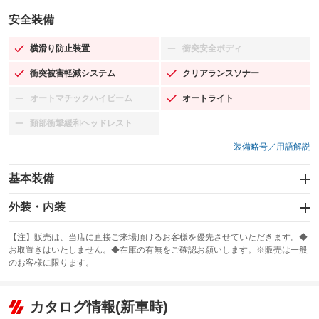
安全装備
横滑り防止装置
衝突安全ボディ
：装備あり
：装備なし
衝突被害軽減システム
クリアランスソナー
：装備あり
：装備あり
オートマチックハイビーム
オートライト
：装備なし
：装備あり
頸部衝撃緩和ヘッドレスト
：装備なし
装備略号／用語解説
基本装備
エアバッグ：運転席/助手席/サイド
外装・内装
：装備あり
スライドドア
カーナビ
：装備なし
：装備なし
【注】販売は、当店に直接ご来場頂けるお客様を優先させていただきます。◆
お取置きはいたしません。◆在庫の有無をご確認お願いします。※販売は一般
サンルーフ
ABS
TV
：装備なし
：装備あり
：装備なし
のお客様に限ります。
エアコン
Wエアコン
オーディオ：CDまたはCDチェンジャー／ミュージックプレイヤー接続
：装備あり
：装備なし
：装備あり
可
リフトアップ
パワーステアリング
カタログ情報(新車時)
：装備なし
：装備あり
ビジュアル
：装備なし