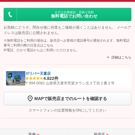
まずは在庫確認・見積り依頼
無料電話でお問い合わせ
お気軽にどうぞ。問合せ後に何度もご連絡が届くことはありません。 メールア
ドレスは販売店に公開されません。
※無料電話をご利用の場合は、販売店へお客様の電話番号が通知されます。無料電話
番号ご利用の際の注意点は
こちら
IP電話、ひかり電話からはご利用いただけません。
詳細はこちら
ガリバー天童店
4.8
22件
【STEP1】
認証画面でグーネットを友だち追加してから「許可する」ボタンを押
〒994-0082 山形県天童市芳賀タウン北３丁目２番２号
します
MAPで販売店までのルートを確認する
【STEP2】
トーク画面で
ボタンをタップして問い合わせを
完了してください。
スマートフォンの位置情報をONにしてください
こちら
装備
販売店