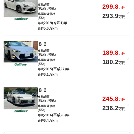
支払総額
299.8
万円
(税込)(リ済込)
車両本体価格
293.9
万円
(税込)
2019(令和1)年
年式
5.6万km
走行
８６
支払総額
189.8
万円
(税込)(リ済込)
車両本体価格
180.2
万円
(税込)
2015(平成27)年
年式
6.1万km
走行
８６
支払総額
245.8
万円
(税込)(リ済込)
車両本体価格
236.2
万円
(税込)
2016(平成28)年
年式
6.4万km
走行