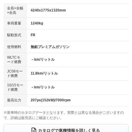
ダウンヒルアシストコントロール
：装備なし
アルミホイール：17インチ
全長×全幅
：装備あり
4240x1775x1320mm
×全高
パワーウィンドウ
盗難防止システム
：装備あり
：装備あり
革シート
ハーフレザーシート
：装備なし
：装備なし
車両重量
1240kg
アイドリングストップ
ドライブレコーダー
：装備なし
：装備なし
キーレス
LEDヘッドランプ
：装備あり
：装備あり
USB入力端子
Bluetooth接続
駆動形式
FR
：装備あり
：装備なし
HID(キセノンライト)
ポータブルナビ
：装備なし
：装備なし
100V電源
クリーンディーゼル
使用燃料
無鉛プレミアムガソリン
：装備なし
：装備なし
バックカメラ
ETC
：装備なし
：装備なし
センターデフロック
：装備なし
WLTCモ
エアロ
スマートキー
－km/リットル
：装備なし
：装備あり
ード燃費
レンタカーアップ
展示・試乗車
：装備なし
：装備なし
ローダウン
ランフラットタイヤ
：装備なし
：装備なし
JC08モー
11.8km/リットル
ド燃費
電動格納ミラー
：装備なし
パワーシート
3列シート
：装備なし
：装備なし
10/15モー
装備略号／用語解説
－km/リットル
ド燃費
ベンチシート
フルフラットシート
：装備なし
：装備なし
チップアップシート
オットマン
最高出力
207ps(152kW)/7000rpm
：装備なし
：装備なし
電動格納サードシート
シートヒーター
：装備なし
：装備なし
※新車時のカタログデータとなります。実際とは異なる場合がございますの
で、詳細は販売店にご確認ください。
ウォークスルー
後席モニター
：装備なし
：装備なし
カタログで車種情報を詳しく見る
電動リアゲート
フロントカメラ