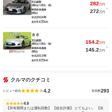
支払総額
282
万円
(税込)(リ済込・追)
車両本体価格
272
万円
(税込)
2024年
年式
0.6万km
走行
８６
支払総額
154.2
万円
(税込)(リ済込・追)
車両本体価格
145.2
万円
(税込)
2013年
年式
5.9万km
走行
クルマのクチコミ
4.2
293
レビュー総合
投稿数
4.6
【所有期間または運転回数】 【総合評価】 とてもよい。 【良