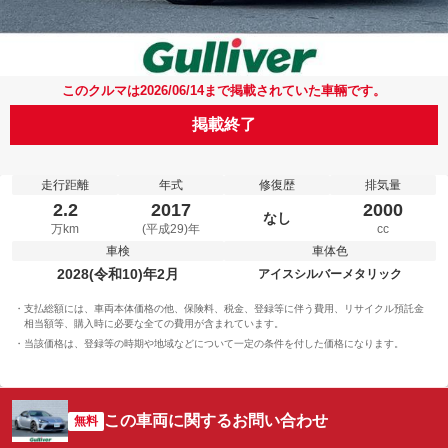
このクルマは2026/06/14まで掲載されていた車輛です。
掲載終了
走行距離
年式
修復歴
排気量
2.2
2017
2000
なし
万km
(平成29)年
cc
車検
車体色
2028(令和10)年2月
アイスシルバーメタリック
支払総額には、車両本体価格の他、保険料、税金、登録等に伴う費用、リサイクル預託金
相当額等、購入時に必要な全ての費用が含まれています。
当該価格は、登録等の時期や地域などについて一定の条件を付した価格になります。
この車両に関するお問い合わせ
無料