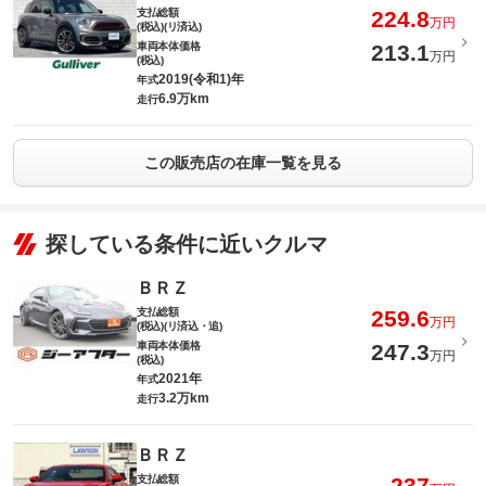
支払総額
224.8
万円
(税込)(リ済込)
車両本体価格
213.1
万円
(税込)
2019(令和1)年
年式
6.9万km
走行
この販売店の在庫一覧を見る
探している条件に近いクルマ
ＢＲＺ
支払総額
259.6
万円
(税込)(リ済込・追)
車両本体価格
247.3
万円
(税込)
2021年
年式
3.2万km
走行
ＢＲＺ
支払総額
237