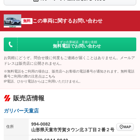
：装備なし
：装備なし
シートエアコン
全周囲カメラ
：装備なし
：装備なし
この車両に関するお問い合わせ
サイドカメラ
無料
ルーフレール
：装備なし
：装備なし
エアサスペンション
ヘッドライトウォッシャー
：装備なし
：装備なし
装備略号／用語解説
まずは在庫確認・見積り依頼
無料電話でお問い合わせ
お気軽にどうぞ。問合せ後に何度もご連絡が届くことはありません。メールア
ドレスは販売店に公開されません。
※無料電話をご利用の場合は、販売店へお客様の電話番号が通知されます。無料電話
番号ご利用の際の注意点は
こちら
IP電話、ひかり電話からはご利用いただけません。
販売店情報
ガリバー天童店
994-0082
住所
MAP
山形県天童市芳賀タウン北３丁目２番２号