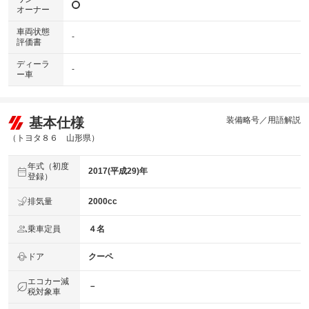
オーナー
車両状態
-
評価書
ディーラ
-
ー車
基本仕様
装備略号／用語解説
（トヨタ８６ 山形県）
年式（初度
2017(平成29)年
登録）
排気量
2000cc
乗車定員
４名
ドア
クーペ
エコカー減
－
税対象車