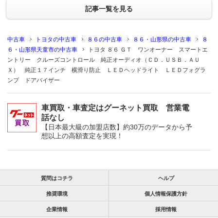
記事一覧を見る
中古車
トヨタの中古車
８６の中古車
８６・山形県の中古車
８
６・山形県天童市の中古車
トヨタ ８６ ＧＴ ワンオーナー スマートエ
ントリー クルーズコントロール 純正オーディオ（ＣＤ．ＵＳＢ．ＡＵ
Ｘ） 純正１７インチ 横滑り防止 ＬＥＤヘッドライト ＬＥＤフォグラ
ンプ ドアバイザー
車買取・車査定はグーネット買取 営業電
話なし
【日本最大級の加盟店数】約30万のデータから予
想以上の高額査定を実現！
質問はコチラ
ヘルプ
推奨環境
個人情報保護方針
企業情報
採用情報