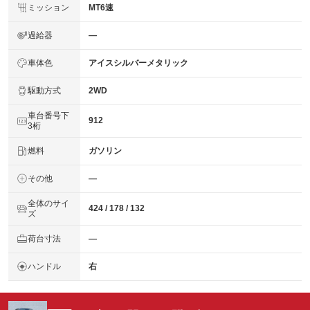
ミッション
MT6速
過給器
―
車体色
アイスシルバーメタリック
駆動方式
2WD
車台番号下
912
3桁
燃料
ガソリン
その他
―
全体のサイ
424 / 178 / 132
ズ
荷台寸法
―
ハンドル
右