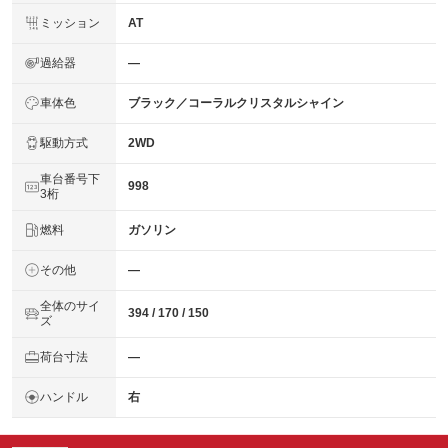
ミッション
AT
過給器
―
車体色
ブラック／コーラルクリスタルシャイン
駆動方式
2WD
車台番号下
998
3桁
燃料
ガソリン
その他
―
全体のサイ
394 / 170 / 150
ズ
荷台寸法
―
ハンドル
右