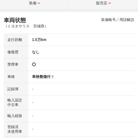
装備
販売店
車両状態
装備略号／用語解説
（トヨタヤリス 宮城県）
走行距離
1.5万km
修復歴
なし
禁煙車
車検
車検整備付
?
記録簿
-
輸入認定
-
中古車
輸入経路
-
登録済
-
未使用車