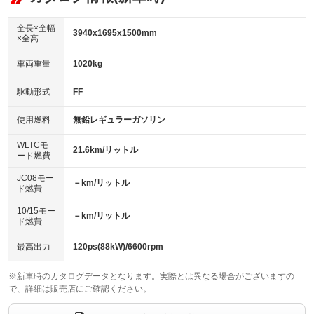
：装備なし
ダウンヒルアシストコントロール
アルミホイール：15インチ
：装備なし
：装備あり
全長×全幅
3940x1695x1500mm
×全高
パワーウィンドウ
盗難防止システム
革シート
ハーフレザーシート
：装備あり
：装備あり
：装備なし
：装備あり
車両重量
1020kg
アイドリングストップ
ドライブレコーダー
キーレス
LEDヘッドランプ
：装備なし
：装備あり
：装備あり
：装備あり
USB入力端子
Bluetooth接続
駆動形式
FF
HID(キセノンライト)
ポータブルナビ
：装備あり
：装備あり
：装備なし
：装備なし
100V電源
クリーンディーゼル
バックカメラ
ETC2.0
使用燃料
無鉛レギュラーガソリン
：装備なし
：装備なし
：装備あり
：装備あり
センターデフロック
エアロ
スマートキー
：装備なし
WLTCモ
：装備なし
：装備あり
21.6km/リットル
ード燃費
レンタカーアップ
展示・試乗車
ローダウン
ランフラットタイヤ
：装備なし
：装備なし
：装備なし
：装備なし
JC08モー
－km/リットル
ド燃費
電動格納ミラー
パワーシート
3列シート
：装備あり
：装備なし
：装備なし
10/15モー
装備略号／用語解説
－km/リットル
ベンチシート
フルフラットシート
ド燃費
：装備なし
：装備なし
チップアップシート
オットマン
：装備なし
：装備なし
最高出力
120ps(88kW)/6600rpm
電動格納サードシート
シートヒーター
：装備なし
：装備あり
※新車時のカタログデータとなります。実際とは異なる場合がございますの
で、詳細は販売店にご確認ください。
ウォークスルー
後席モニター
：装備なし
：装備なし