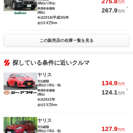
275.8
万円
(税込)(リ済込)
車両本体価格
267.9
万円
(税込)
2018(平成30)年
年式
2.9万km
走行
この販売店の在庫一覧を見る
探している条件に近いクルマ
ヤリス
支払総額
134.9
万円
(税込)(リ済込・追)
車両本体価格
124.1
万円
(税込)
2022年
年式
2.5万km
走行
ヤリス
支払総額
127.9
万円
(税込)(リ済込・追)