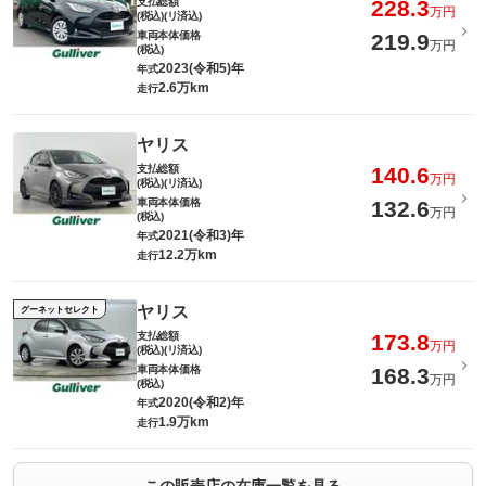
支払総額
228.3
万円
(税込)(リ済込)
車両本体価格
219.9
万円
(税込)
2023(令和5)年
年式
2.6万km
走行
ヤリス
支払総額
140.6
万円
(税込)(リ済込)
車両本体価格
132.6
万円
(税込)
2021(令和3)年
年式
12.2万km
走行
ヤリス
グーネットセレクト
支払総額
173.8
万円
(税込)(リ済込)
車両本体価格
168.3
万円
(税込)
2020(令和2)年
年式
1.9万km
走行