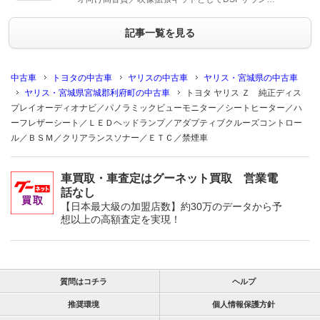
記事一覧を見る
中古車
トヨタの中古車
ヤリスの中古車
ヤリス・宮城県の中古車
ヤリス・宮城県宮城郡利府町の中古車
トヨタ ヤリス Ｚ 純正ディス
プレイオーディオナビ／パノラミックビューモニター／シートヒーター／ハ
ーフレザーシート／ＬＥＤヘッドランプ／アダプティブクルーズコントロー
ル／ＢＳＭ／クリアランスソナー／ＥＴＣ／禁煙車
車買取・車査定はグーネット買取 営業電
話なし
【日本最大級の加盟店数】約30万のデータから予
想以上の高額査定を実現！
質問はコチラ
ヘルプ
推奨環境
個人情報保護方針