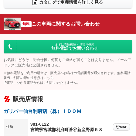
電動リアゲート
フロントカメラ
カタログで車種情報を詳しく見る
：装備なし
：装備あり
シートエアコン
全周囲カメラ
：装備なし
：装備あり
サイドカメラ
ルーフレール
この車両に関するお問い合わせ
：装備あり
無料
：装備なし
エアサスペンション
ヘッドライトウォッシャー
：装備なし
：装備なし
装備略号／用語解説
まずは在庫確認・見積り依頼
無料電話でお問い合わせ
お気軽にどうぞ。問合せ後に何度もご連絡が届くことはありません。メールア
ドレスは販売店に公開されません。
※無料電話をご利用の場合は、販売店へお客様の電話番号が通知されます。無料電話
番号ご利用の際の注意点は
こちら
IP電話、ひかり電話からはご利用いただけません。
販売店情報
ガリバー仙台利府店（株）ＩＤＯＭ
981-0122
住所
MAP
宮城県宮城郡利府町菅谷新産野原５８