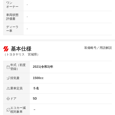
ワン
-
オーナー
車両状態
-
評価書
ディーラ
-
ー車
基本仕様
装備略号／用語解説
（トヨタヤリス 宮城県）
年式（初度
2021(令和3)年
登録）
排気量
1500cc
乗車定員
５名
ドア
5D
エコカー減
－
税対象車