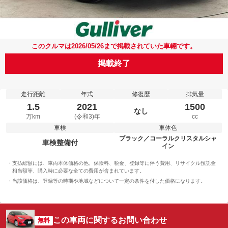
このクルマは2026/05/26まで掲載されていた車輛です。
掲載終了
走行距離
年式
修復歴
排気量
1.5
2021
1500
なし
万km
(令和3)年
cc
車検
車体色
ブラック／コーラルクリスタルシャ
車検整備付
イン
支払総額には、車両本体価格の他、保険料、税金、登録等に伴う費用、リサイクル預託金
相当額等、購入時に必要な全ての費用が含まれています。
当該価格は、登録等の時期や地域などについて一定の条件を付した価格になります。
この車両に関するお問い合わせ
無料