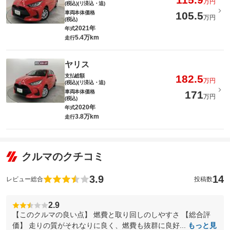
万円
(税込)(リ済込・追)
車両本体価格
105.5
万円
(税込)
2021年
年式
5.4万km
走行
ヤリス
支払総額
182.5
万円
(税込)(リ済込・追)
車両本体価格
171
万円
(税込)
2020年
年式
3.8万km
走行
クルマのクチコミ
3.9
14
レビュー総合
投稿数
2.9
【このクルマの良い点】 燃費と取り回しのしやすさ 【総合評
価】 走りの質がそれなりに良く、燃費も抜群に良好...
もっと見