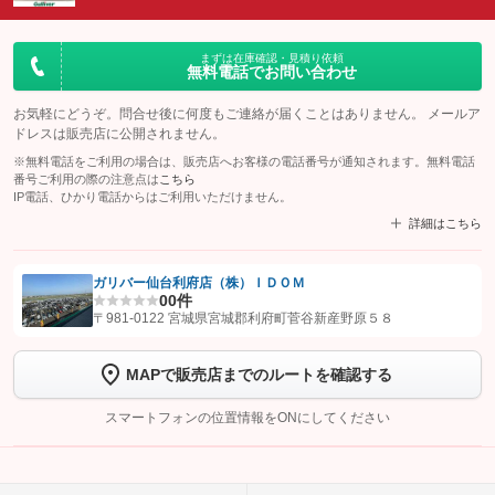
まずは在庫確認・見積り依頼
無料電話でお問い合わせ
お気軽にどうぞ。問合せ後に何度もご連絡が届くことはありません。 メールア
ドレスは販売店に公開されません。
※無料電話をご利用の場合は、販売店へお客様の電話番号が通知されます。無料電話
番号ご利用の際の注意点は
こちら
IP電話、ひかり電話からはご利用いただけません。
詳細はこちら
ガリバー仙台利府店（株）ＩＤＯＭ
0
0件
【STEP1】
認証画面でグーネットを友だち追加してから「許可する」ボタンを押
〒981-0122 宮城県宮城郡利府町菅谷新産野原５８
します
MAPで販売店までのルートを確認する
【STEP2】
トーク画面で
ボタンをタップして問い合わせを
完了してください。
スマートフォンの位置情報をONにしてください
こちら