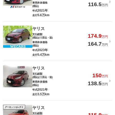
車両本体価格
116.5
万円
(税込)
2021年
年式
5.6万km
走行
ヤリス
支払総額
174.9
万円
(税込)(リ済込・追)
車両本体価格
164.7
万円
(税込)
2023年
年式
5.4万km
走行
ヤリス
支払総額
150
万円
(税込)(リ済込・追)
車両本体価格
138.5
万円
(税込)
2021年
年式
3.5万km
走行
ヤリス
グーネットセレクト
支払総額
115.9