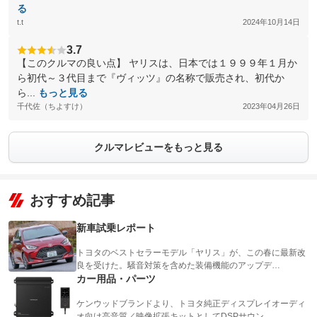
る
t.t
2024年10月14日
3.7
【このクルマの良い点】 ヤリスは、日本では１９９９年１月か
ら初代～３代目まで『ヴィッツ』の名称で販売され、初代か
ら...
もっと見る
千代佐（ちよすけ）
2023年04月26日
クルマレビューをもっと見る
おすすめ記事
新車試乗レポート
トヨタのベストセラーモデル「ヤリス」が、この春に最新改
良を受けた。騒音対策を含めた装備機能のアップデ…
カー用品・パーツ
ケンウッドブランドより、トヨタ純正ディスプレイオーディ
オ向け高音質／映像拡張キットとしてDSPサウン…