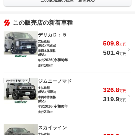
この販売店の在庫一覧を見る
この販売店の新着車種
デリカＤ：５
支払総額
509.8
万円
(税込)(リ済込)
車両本体価格
501.4
万円
(税込)
2026(令和8)年
年式
10km
走行
ジムニーノマド
グーネットセレクト
支払総額
326.8
万円
(税込)(リ済込)
車両本体価格
319.9
万円
(税込)
2026(令和8)年
年式
21km
走行
スカイライン
支払総額