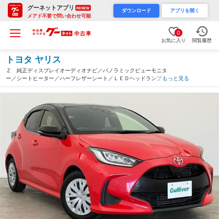
グーネットアプリ
RENEW
ダウンロード
アプリを開く
メアド不要で問い合わせ可能
0
お気に入り
閲覧履歴
トヨタ ヤリス
Ｚ 純正ディスプレイオーディオナビ／パノラミックビューモニタ
ー／シートヒーター／ハーフレザーシート／ＬＥＤヘッドランプ／
もっと見る
アダプティブクルーズコントロール／ＢＳＭ／クリアランスソナー
／ＥＴＣ／禁煙車（宮城県）