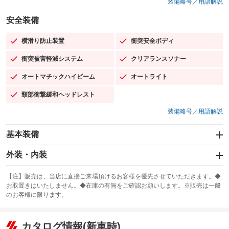
装備略号／用語解説
安全装備
横滑り防止装置
衝突安全ボディ
：装備あり
：装備あり
衝突被害軽減システム
クリアランスソナー
：装備あり
：装備あり
オートマチックハイビーム
オートライト
：装備あり
：装備あり
頸部衝撃緩和ヘッドレスト
：装備あり
装備略号／用語解説
基本装備
エアバッグ：運転席/助手席/サイド
外装・内装
：装備あり
スライドドア
カーナビ：メモリーナビ他
：装備なし
：装備あり
【注】販売は、当店に直接ご来場頂けるお客様を優先させていただきます。◆
お取置きはいたしません。◆在庫の有無をご確認お願いします。※販売は一般
サンルーフ
ABS
TV：フルセグ
：装備なし
：装備あり
：装備あり
のお客様に限ります。
エアコン
Wエアコン
オーディオ：ミュージックプレイヤー接続可
：装備あり
：装備なし
：装備あり
リフトアップ
パワーステアリング
カタログ情報(新車時)
ビジュアル
：装備なし
：装備あり