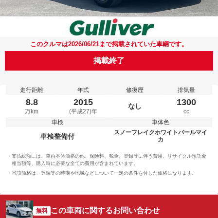
このクルマは2026/06/21まで掲載されていた車輛です。
掲載終了
走行距離
年式
修復歴
排気量
8.8
2015
1300
なし
万km
(平成27)年
cc
車検
車体色
スノーフレイクホワイトパールマイ
車検整備付
カ
支払総額には、車両本体価格の他、保険料、税金、登録等に伴う費用、リサイクル預託金
相当額等、購入時に必要な全ての費用が含まれています。
当該価格は、登録等の時期や地域などについて一定の条件を付した価格になります。
この車両に関するお問い合わせ
無料