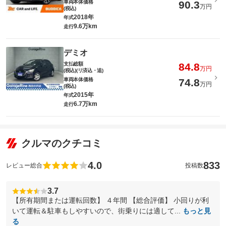
車両本体価格
90.3
万円
(税込)
2018年
年式
9.6万km
走行
デミオ
支払総額
84.8
万円
(税込)(リ済込・追)
車両本体価格
74.8
万円
(税込)
2015年
年式
6.7万km
走行
クルマのクチコミ
4.0
833
レビュー総合
投稿数
3.7
【所有期間または運転回数】 ４年間 【総合評価】 小回りが利
いて運転＆駐車もしやすいので、街乗りには適して...
もっと見
る