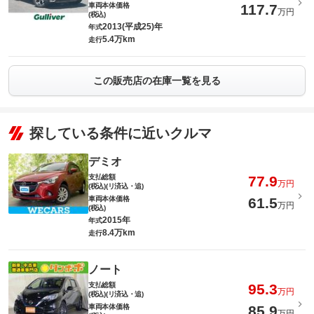
車両本体価格
117.7
万円
(税込)
2013(平成25)年
年式
5.4万km
走行
この販売店の在庫一覧を見る
探している条件に近いクルマ
デミオ
支払総額
77.9
万円
(税込)(リ済込・追)
車両本体価格
61.5
万円
(税込)
2015年
年式
8.4万km
走行
ノート
支払総額
95.3
万円
(税込)(リ済込・追)
車両本体価格
85.9
万円