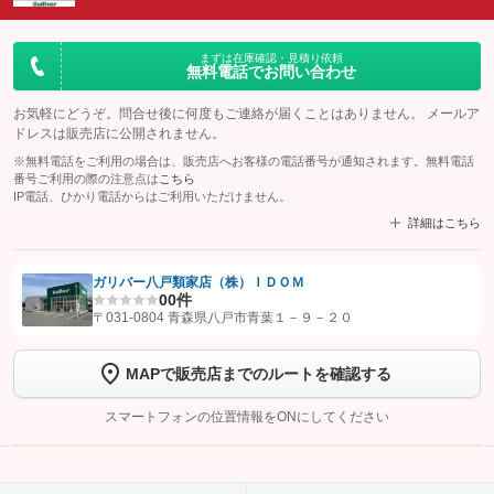
まずは在庫確認・見積り依頼
無料電話でお問い合わせ
お気軽にどうぞ。問合せ後に何度もご連絡が届くことはありません。 メールア
ドレスは販売店に公開されません。
※無料電話をご利用の場合は、販売店へお客様の電話番号が通知されます。無料電話
番号ご利用の際の注意点は
こちら
IP電話、ひかり電話からはご利用いただけません。
詳細はこちら
ガリバー八戸類家店（株）ＩＤＯＭ
0
0件
【STEP1】
認証画面でグーネットを友だち追加してから「許可する」ボタンを押
〒031-0804 青森県八戸市青葉１－９－２０
します
MAPで販売店までのルートを確認する
【STEP2】
トーク画面で
ボタンをタップして問い合わせを
完了してください。
スマートフォンの位置情報をONにしてください
こちら