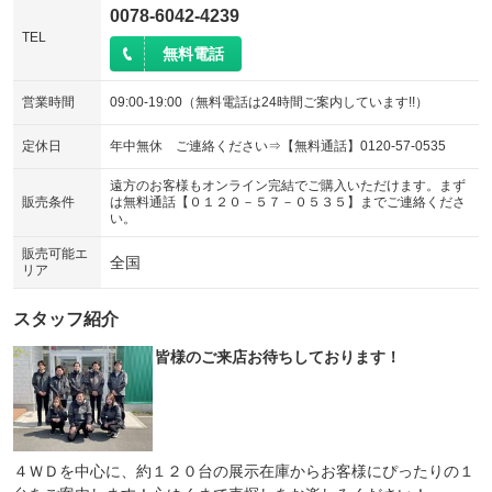
0078-6042-4239
TEL
無料電話
営業時間
09:00-19:00（無料電話は24時間ご案内しています!!）
定休日
年中無休 ご連絡ください⇒【無料通話】0120-57-0535
遠方のお客様もオンライン完結でご購入いただけます。まず
販売条件
は無料通話【０１２０－５７－０５３５】までご連絡くださ
い。
販売可能エ
全国
リア
スタッフ紹介
皆様のご来店お待ちしております！
４ＷＤを中心に、約１２０台の展示在庫からお客様にぴったりの１