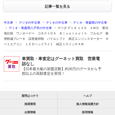
記事一覧を見る
中古車
マツダの中古車
デミオの中古車
デミオ・青森県の中古車
デミオ・青森県八戸市の中古車
マツダ デミオ １３Ｓ ４ＷＤ 寒冷
地仕様 ワンオーナー コネクトＤＡ Ｂｌｕｅｔｏｏｔｈ フルセグ 衝
突軽減ブレーキ 誤発進抑制 パドルシフト 純正エンジンスターター オ
ートエアコン ＬＥＤヘッドライト 純正１５インチＡＷ
車買取・車査定はグーネット買取 営業電
話なし
【日本最大級の加盟店数】約30万のデータから予
想以上の高額査定を実現！
質問はコチラ
ヘルプ
推奨環境
個人情報保護方針
企業情報
採用情報