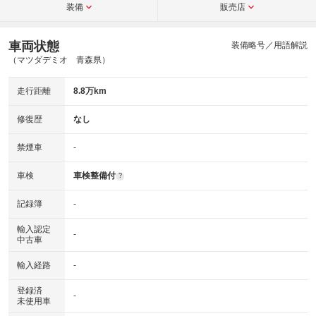
装備
販売店
車両状態
装備略号／用語解説
（マツダデミオ 青森県）
走行距離
8.8万km
修復歴
なし
禁煙車
-
車検
車検整備付
?
記録簿
-
輸入認定
-
中古車
輸入経路
-
登録済
-
未使用車