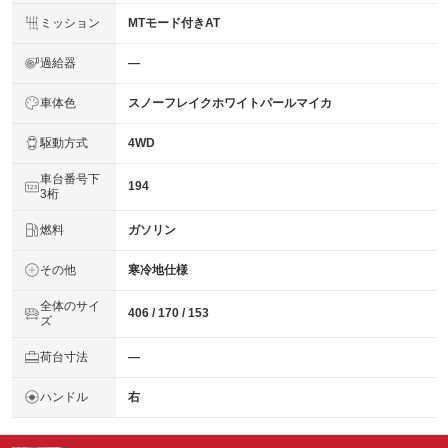
ミッション
MTモード付きAT
過給器
―
車体色
スノーフレイクホワイトパールマイカ
駆動方式
4WD
車台番号下
194
3桁
燃料
ガソリン
その他
寒冷地仕様
全体のサイ
406 / 170 / 153
ズ
荷台寸法
―
ハンドル
右