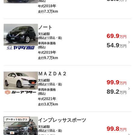
(税込)
2018年
年式
7.3万km
走行
ノート
支払総額
69.9
万円
(税込)(リ済込・追)
車両本体価格
54.9
万円
(税込)
2019年
年式
9.7万km
走行
ＭＡＺＤＡ２
支払総額
99.9
万円
(税込)(リ済込・追)
車両本体価格
89.2
万円
(税込)
2021年
年式
3.8万km
走行
インプレッサスポーツ
グーネットセレクト
支払総額
99.8
万円
(税込)(リ済込・追)