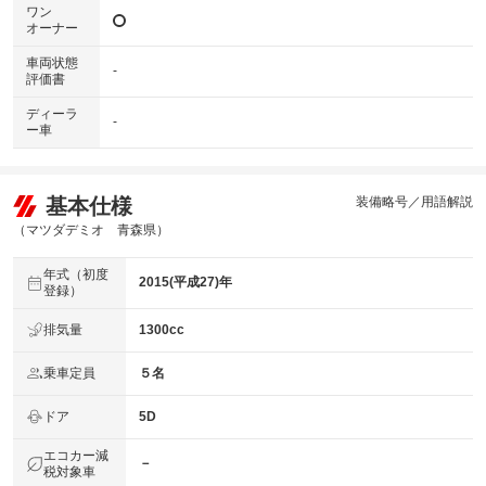
ワン
オーナー
車両状態
-
評価書
ディーラ
-
ー車
基本仕様
装備略号／用語解説
（マツダデミオ 青森県）
年式（初度
2015(平成27)年
登録）
排気量
1300cc
乗車定員
５名
ドア
5D
エコカー減
－
税対象車