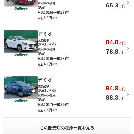
車両本体価格
65.3
万円
(税込)
2015(平成27)年
年式
6.9万km
走行
デミオ
支払総額
84.8
万円
(税込)(リ済込)
車両本体価格
78.8
万円
(税込)
2016(平成28)年
年式
4.1万km
走行
デミオ
支払総額
94.8
万円
(税込)(リ済込)
車両本体価格
88.3
万円
(税込)
2017(平成29)年
年式
2.8万km
走行
この販売店の在庫一覧を見る