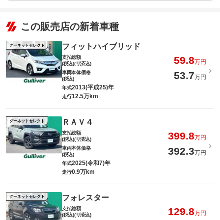
この販売店の新着車種
フィットハイブリッド
グーネットセレクト
支払総額
59.8
万円
(税込)(リ済込)
車両本体価格
53.7
万円
(税込)
2013(平成25)年
年式
12.5万km
走行
ＲＡＶ４
グーネットセレクト
支払総額
399.8
万円
(税込)(リ済込)
車両本体価格
392.3
万円
(税込)
2025(令和7)年
年式
0.9万km
走行
フォレスター
グーネットセレクト
支払総額
129.8
万円
(税込)(リ済込)