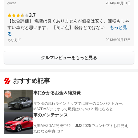
guest
2014年10月31日
3.7
【総合評価】 燃費は良くありませんが価格は安く、運転もしや
すい車だと思います。 【良い点】 軽ほどではない...
もっと見
る
ありえて
2013年09月17日
クルマレビューをもっと見る
おすすめ記事
車にかかるお金＆維持費
マツダの現行ラインナップでは唯一のコンパクトカー、
MAZDA2/デミオって燃費はいいの？ 気になると…
車のメンテナンス
次期MAZDA2開発中!？ JMS2025でコンセプトお目見え！
気になる中身は!？