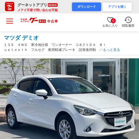
グーネットアプリ
RENEW
ダウンロード
アプリを開く
メアド不要で問い合わせ可能
0
お気に入り
閲覧履歴
マツダ デミオ
１３Ｓ ４ＷＤ 寒冷地仕様 ワンオーナー コネクトＤＡ Ｂｌ
ｕｅｔｏｏｔｈ フルセグ 衝突軽減ブレーキ 誤発進抑制 パド
もっと見る
ルシフト 純正エンジンスターター オートエアコン ＬＥＤヘッ
ドライト 純正１５インチＡＷ（青森県）