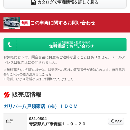
電動リアゲート
フロントカメラ
カタログで車種情報を詳しく見る
：装備なし
：装備なし
シートエアコン
全周囲カメラ
：装備なし
：装備なし
サイドカメラ
ルーフレール
この車両に関するお問い合わせ
：装備なし
無料
：装備なし
エアサスペンション
ヘッドライトウォッシャー
：装備なし
：装備なし
装備略号／用語解説
まずは在庫確認・見積り依頼
無料電話でお問い合わせ
お気軽にどうぞ。問合せ後に何度もご連絡が届くことはありません。メールア
ドレスは販売店に公開されません。
※無料電話をご利用の場合は、販売店へお客様の電話番号が通知されます。無料電話
番号ご利用の際の注意点は
こちら
IP電話、ひかり電話からはご利用いただけません。
販売店情報
ガリバー八戸類家店（株）ＩＤＯＭ
031-0804
住所
MAP
青森県八戸市青葉１－９－２０