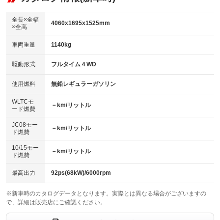
：装備なし
ダウンヒルアシストコントロール
アルミホイール：15インチ
：装備なし
：装備あり
全長×全幅
4060x1695x1525mm
×全高
パワーウィンドウ
盗難防止システム
革シート
ハーフレザーシート
：装備あり
：装備あり
：装備なし
：装備なし
車両重量
1140kg
アイドリングストップ
ドライブレコーダー
キーレス
LEDヘッドランプ
：装備あり
：装備なし
：装備あり
：装備あり
USB入力端子
Bluetooth接続
駆動形式
フルタイム４WD
HID(キセノンライト)
ポータブルナビ
：装備あり
：装備あり
：装備なし
：装備なし
100V電源
クリーンディーゼル
バックカメラ
ETC
使用燃料
無鉛レギュラーガソリン
：装備なし
：装備なし
：装備なし
：装備なし
センターデフロック
エアロ
スマートキー
：装備なし
WLTCモ
：装備なし
：装備あり
－km/リットル
ード燃費
レンタカーアップ
展示・試乗車
ローダウン
ランフラットタイヤ
：装備なし
：装備なし
：装備なし
：装備なし
JC08モー
－km/リットル
ド燃費
電動格納ミラー
パワーシート
3列シート
：装備あり
：装備なし
：装備なし
10/15モー
装備略号／用語解説
－km/リットル
ベンチシート
フルフラットシート
ド燃費
：装備なし
：装備なし
チップアップシート
オットマン
：装備なし
：装備なし
最高出力
92ps(68kW)/6000rpm
電動格納サードシート
シートヒーター
：装備なし
：装備なし
※新車時のカタログデータとなります。実際とは異なる場合がございますの
で、詳細は販売店にご確認ください。
ウォークスルー
後席モニター
：装備なし
：装備なし