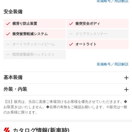
装備略号／用語解説
安全装備
横滑り防止装置
衝突安全ボディ
：装備あり
：装備あり
衝突被害軽減システム
クリアランスソナー
：装備あり
：装備なし
オートマチックハイビーム
オートライト
：装備なし
：装備あり
頸部衝撃緩和ヘッドレスト
：装備なし
装備略号／用語解説
基本装備
エアバッグ：運転席/助手席/サイド
外装・内装
：装備あり
スライドドア
カーナビ
：装備なし
：装備なし
【注】販売は、当店に直接ご来場頂けるお客様を優先させていただきます。◆
お取置きはいたしません。◆在庫の有無をご確認お願いします。※販売は一般
サンルーフ
ABS
TV：フルセグ
：装備なし
：装備あり
：装備あり
のお客様に限ります。
エアコン
Wエアコン
オーディオ：CDまたはCDチェンジャー／ミュージックサーバー
：装備あり
：装備なし
：装備あり
リフトアップ
パワーステアリング
カタログ情報(新車時)
ビジュアル
：装備なし
：装備あり