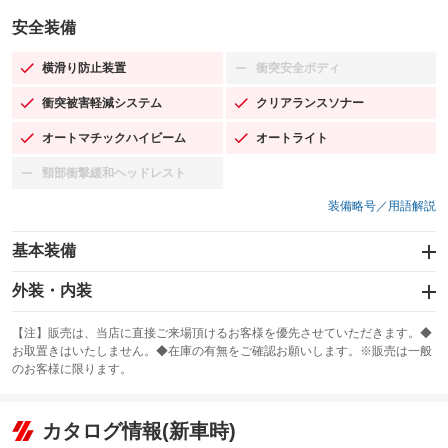
安全装備
横滑り防止装置
衝突安全ボディ
：装備あり
：装備なし
衝突被害軽減システム
クリアランスソナー
：装備あり
：装備あり
オートマチックハイビーム
オートライト
：装備あり
：装備あり
頸部衝撃緩和ヘッドレスト
：装備なし
装備略号／用語解説
基本装備
エアバッグ：運転席/助手席/サイド
外装・内装
：装備あり
スライドドア
カーナビ：SDナビ
：装備なし
：装備あり
【注】販売は、当店に直接ご来場頂けるお客様を優先させていただきます。◆
お取置きはいたしません。◆在庫の有無をご確認お願いします。※販売は一般
サンルーフ
ABS
TV：フルセグ
：装備なし
：装備あり
：装備あり
のお客様に限ります。
エアコン
Wエアコン
オーディオ：CDまたはCDチェンジャー／ミュージックサーバー
：装備あり
：装備なし
：装備あり
リフトアップ
パワーステアリング
カタログ情報(新車時)
ビジュアル：-／DVD再生
：装備なし
：装備あり
：装備あり