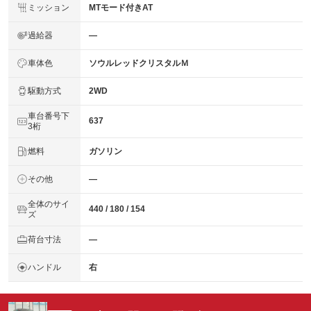
ミッション
MTモード付きAT
過給器
―
車体色
ソウルレッドクリスタルＭ
駆動方式
2WD
車台番号下
637
3桁
燃料
ガソリン
その他
―
全体のサイ
440 / 180 / 154
ズ
荷台寸法
―
ハンドル
右