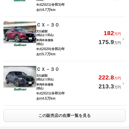
2021(令和3)年
年式
4.7万km
走行
ＣＸ－３０
支払総額
182
万円
(税込)(リ済込)
車両本体価格
175.9
万円
(税込)
2020(令和2)年
年式
5.7万km
走行
ＣＸ－３０
支払総額
222.8
万円
(税込)(リ済込)
車両本体価格
213.3
万円
(税込)
2021(令和3)年
年式
4.5万km
走行
この販売店の在庫一覧を見る