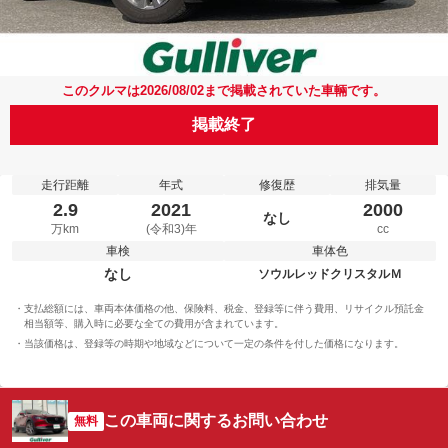
このクルマは2026/08/02まで掲載されていた車輛です。
掲載終了
走行距離
年式
修復歴
排気量
2.9
2021
2000
なし
万km
(令和3)年
cc
車検
車体色
なし
ソウルレッドクリスタルＭ
支払総額には、車両本体価格の他、保険料、税金、登録等に伴う費用、リサイクル預託金
相当額等、購入時に必要な全ての費用が含まれています。
当該価格は、登録等の時期や地域などについて一定の条件を付した価格になります。
この車両に関するお問い合わせ
無料