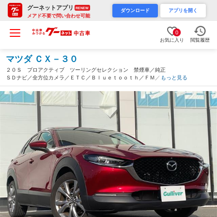
グーネットアプリ
RENEW
ダウンロード
アプリを開く
メアド不要で問い合わせ可能
0
お気に入り
閲覧履歴
マツダ ＣＸ－３０
２０Ｓ プロアクティブ ツーリングセレクション 禁煙車／純正
ＳＤナビ／全方位カメラ／ＥＴＣ／Ｂｌｕｅｔｏｏｔｈ／ＦＭ／Ａ
もっと見る
Ｍ／フルセグ／ＤＶＤ／横滑り防止装置／クルーズコントロール／
純正フロアマット／純正ＡＷ／コーナーセンサー／ＬＥＤヘッドラ
イト（愛媛県）