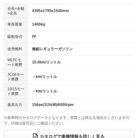
ダウンヒルアシストコントロール
アルミホイール：18インチ
：装備なし
：装備あり
全長×全幅
4395x1795x1540mm
×全高
パワーウィンドウ
盗難防止システム
革シート
ハーフレザーシート
：装備あり
：装備あり
：装備なし
：装備なし
車両重量
1400kg
アイドリングストップ
ドライブレコーダー
キーレス
LEDヘッドランプ
：装備なし
：装備なし
：装備あり
：装備あり
USB入力端子
Bluetooth接続
駆動形式
FF
HID(キセノンライト)
ポータブルナビ
：装備あり
：装備あり
：装備なし
：装備なし
100V電源
クリーンディーゼル
バックカメラ
ETC
使用燃料
無鉛レギュラーガソリン
：装備なし
：装備なし
：装備なし
：装備あり
センターデフロック
エアロ
スマートキー
：装備なし
WLTCモ
：装備なし
：装備あり
15.4km/リットル
ード燃費
レンタカーアップ
展示・試乗車
ローダウン
ランフラットタイヤ
：装備なし
：装備なし
：装備なし
：装備なし
JC08モー
－km/リットル
ド燃費
電動格納ミラー
パワーシート
3列シート
：装備なし
：装備あり
：装備なし
10/15モー
装備略号／用語解説
－km/リットル
ベンチシート
フルフラットシート
ド燃費
：装備なし
：装備なし
チップアップシート
オットマン
：装備なし
：装備なし
最高出力
156ps(115kW)/6000rpm
電動格納サードシート
シートヒーター
：装備なし
：装備あり
※新車時のカタログデータとなります。実際とは異なる場合がございますの
で、詳細は販売店にご確認ください。
ウォークスルー
後席モニター
：装備なし
：装備なし
電動リアゲート
フロントカメラ
カタログで車種情報を詳しく見る
：装備あり
：装備なし