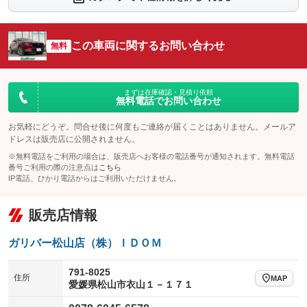
シートエアコン
全周囲カメラ
：装備なし
：装備あり
サイドカメラ
ルーフレール
この車両に関するお問い合わせ
：装備なし
無料
：装備なし
エアサスペンション
ヘッドライトウォッシャー
：装備なし
：装備なし
装備略号／用語解説
まずは在庫確認・見積り依頼
無料電話でお問い合わせ
お気軽にどうぞ。問合せ後に何度もご連絡が届くことはありません。メールア
ドレスは販売店に公開されません。
※無料電話をご利用の場合は、販売店へお客様の電話番号が通知されます。無料電話
番号ご利用の際の注意点は
こちら
IP電話、ひかり電話からはご利用いただけません。
販売店情報
ガリバー松山店（株）ＩＤＯＭ
791-8025
住所
MAP
愛媛県松山市衣山１－１７１