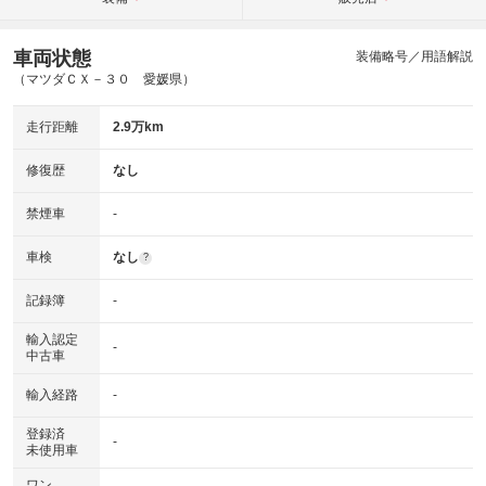
車両状態
装備略号／用語解説
（マツダＣＸ－３０ 愛媛県）
走行距離
2.9万km
修復歴
なし
禁煙車
-
車検
なし
?
記録簿
-
輸入認定
-
中古車
輸入経路
-
登録済
-
未使用車
ワン