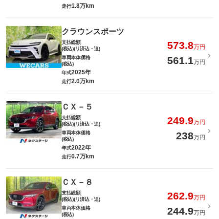
1.8万km
走行
クラウンスポーツ
支払総額
573.8
万円
(税込)(リ済込・追)
車両本体価格
561.1
万円
(税込)
2025年
年式
2.0万km
走行
ＣＸ－５
支払総額
249.9
万円
(税込)(リ済込・追)
車両本体価格
238
万円
(税込)
2022年
年式
0.7万km
走行
ＣＸ－８
支払総額
262.9
万円
(税込)(リ済込・追)
車両本体価格
244.9
万円
(税込)