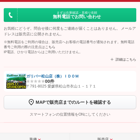
まずは在庫確認・見積り依頼
無料電話でお問い合わせ
お気軽にどうぞ。問合せ後に何度もご連絡が届くことはありません。 メールア
ドレスは販売店に公開されません。
※無料電話をご利用の場合は、販売店へお客様の電話番号が通知されます。無料電話
番号ご利用の際の注意点は
こちら
IP電話、ひかり電話からはご利用いただけません。
詳細はこちら
ガリバー松山店（株）ＩＤＯＭ
0
0件
【STEP1】
認証画面でグーネットを友だち追加してから「許可する」ボタンを押
〒791-8025 愛媛県松山市衣山１－１７１
します
MAPで販売店までのルートを確認する
【STEP2】
トーク画面で
ボタンをタップして問い合わせを
完了してください。
スマートフォンの位置情報をONにしてください
こちら
装備
販売店