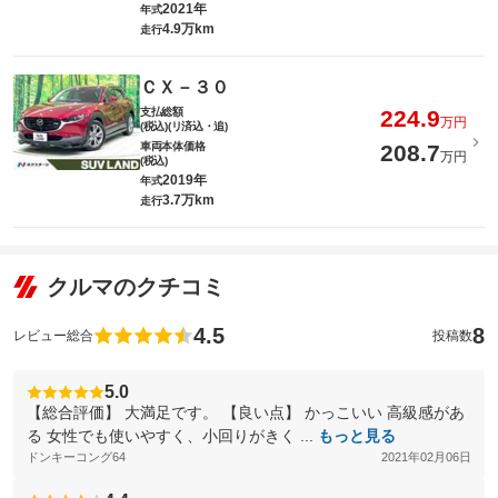
2021年
年式
4.9万km
走行
ＣＸ－３０
支払総額
224.9
万円
(税込)(リ済込・追)
車両本体価格
208.7
万円
(税込)
2019年
年式
3.7万km
走行
クルマのクチコミ
4.5
8
レビュー総合
投稿数
5.0
【総合評価】 大満足です。 【良い点】 かっこいい 高級感があ
る 女性でも使いやすく、小回りがきく ...
もっと見る
ドンキーコング64
2021年02月06日