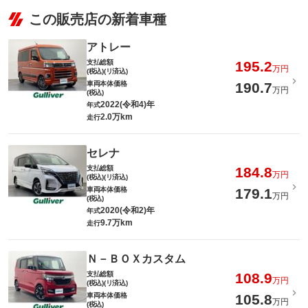
この販売店の新着車種
アトレー
支払総額
195.2
万円
(税込)(リ済込)
車両本体価格
190.7
万円
(税込)
2022(令和4)年
年式
2.0万km
走行
セレナ
支払総額
184.8
万円
(税込)(リ済込)
車両本体価格
179.1
万円
(税込)
2020(令和2)年
年式
9.7万km
走行
Ｎ－ＢＯＸカスタム
支払総額
108.9
万円
(税込)(リ済込)
車両本体価格
105.8
万円
(税込)