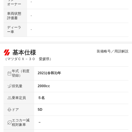
-
オーナー
車両状態
-
評価書
ディーラ
-
ー車
基本仕様
装備略号／用語解説
（マツダＣＸ－３０ 愛媛県）
年式（初度
2021(令和3)年
登録）
排気量
2000cc
乗車定員
５名
ドア
5D
エコカー減
－
税対象車