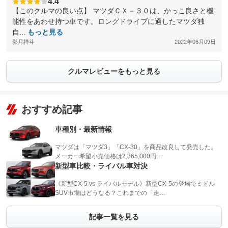
4.4
【このクルマの良い点】 マツダＣＸ－３０は、かっこ良さと機
能性をあわせ持つ車です。ロングドライブに適したマツダ独
自...
もっと見る
影月禅斗
2022年06月09日
クルマレビューをもっと見る
おすすめ記事
車種別・最新情報
マツダは「マツダ3」「CX-30」を商品改良して発売した。
メーカー希望小売価格は2,365,000円…
新型車比較・ライバル車対決
《新型CX-5 vs ライバルモデル》新型CX-5の登場でミドル
SUV市場はどうなる？これまでの「走…
記事一覧を見る