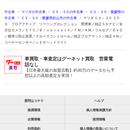
中古車
マツダの中古車
ＣＸ－３０の中古車
ＣＸ－３０・愛媛県の
中古車
ＣＸ－３０・愛媛県松山市の中古車
マツダ ＣＸ－３０ ２０
Ｓ プロアクティブ ツーリングセレクション 禁煙車／純正ＳＤナビ／全
方位カメラ／ＥＴＣ／Ｂｌｕｅｔｏｏｔｈ／ＦＭ／ＡＭ／フルセグ／ＤＶＤ
／横滑り防止装置／クルーズコントロール／純正フロアマット／純正ＡＷ／
コーナーセンサー／ＬＥＤヘッドライト
車買取・車査定はグーネット買取 営業電
話なし
【日本最大級の加盟店数】約30万のデータから予
想以上の高額査定を実現！
質問はコチラ
ヘルプ
推奨環境
個人情報保護方針
企業情報
採用情報
利用規約
個人情報の取扱いについて