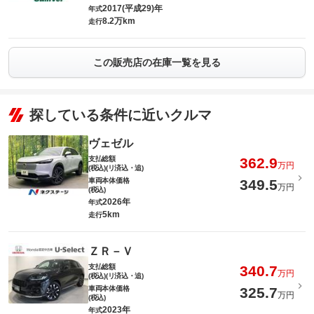
2017(平成29)年
年式
8.2万km
走行
この販売店の在庫一覧を見る
探している条件に近いクルマ
ヴェゼル
支払総額
362.9
万円
(税込)(リ済込・追)
車両本体価格
349.5
万円
(税込)
2026年
年式
5km
走行
ＺＲ－Ｖ
支払総額
340.7
万円
(税込)(リ済込・追)
車両本体価格
325.7
万円
(税込)
2023年
年式