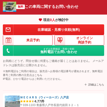
この車両に関するお問い合わせ
無料
現在
0
人
が検討中
在庫確認・見積り依頼(無料)
オンライン
来店予約
商談予約
まずは在庫確認・見積り依頼
無料電話でお問い合わせ
お気軽にどうぞ。問合せ後に何度もご連絡が届くことはありません。 メールア
ドレスは販売店に公開されません。
※無料電話をご利用の場合は、販売店へお客様の電話番号が通知されます。無料電話
番号ご利用の際の注意点は
こちら
IP電話、ひかり電話からはご利用いただけません。
詳細はこちら
ＷＥＣＡＲＳ（ウィーカーズ）八戸店
4.7
7件
【STEP1】
認証画面でグーネットを友だち追加してから「許可する」ボタンを押
〒039-1103 青森県八戸市長苗代前田３２－１