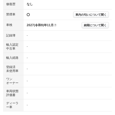
修復歴
なし
禁煙車
車内の匂いについて聞く
車検
2027(令和9)年11月
納期について聞く
?
記録簿
-
輸入認定
-
中古車
輸入経路
-
登録済
-
未使用車
ワン
-
オーナー
車両状態
-
評価書
ディーラ
-
ー車