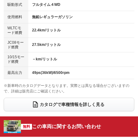
USB入力端子
Bluetooth接続
駆動形式
フルタイム４WD
HID(キセノンライト)
ポータブルナビ
：装備なし
：装備なし
：装備なし
：装備なし
100V電源
クリーンディーゼル
バックカメラ
ETC
使用燃料
無鉛レギュラーガソリン
：装備なし
：装備なし
：装備なし
：装備なし
センターデフロック
エアロ
スマートキー
：装備なし
WLTCモ
：装備なし
：装備あり
22.4km/リットル
ード燃費
レンタカーアップ
展示・試乗車
ローダウン
ランフラットタイヤ
：装備なし
：装備なし
：装備なし
：装備なし
JC08モー
27.5km/リットル
ド燃費
電動格納ミラー
パワーシート
3列シート
：装備あり
：装備なし
：装備なし
10/15モー
装備略号／用語解説
－km/リットル
ベンチシート
フルフラットシート
ド燃費
：装備なし
：装備なし
チップアップシート
オットマン
：装備なし
：装備なし
最高出力
49ps(36kW)/6500rpm
電動格納サードシート
シートヒーター
：装備なし
：装備あり
※新車時のカタログデータとなります。実際とは異なる場合がございますの
で、詳細は販売店にご確認ください。
ウォークスルー
後席モニター
：装備なし
：装備なし
電動リアゲート
フロントカメラ
カタログで車種情報を詳しく見る
：装備なし
：装備なし
シートエアコン
全周囲カメラ
：装備なし
：装備なし
サイドカメラ
ルーフレール
この車両に関するお問い合わせ
：装備なし
無料
：装備なし
エアサスペンション
ヘッドライトウォッシャー
：装備なし
：装備なし