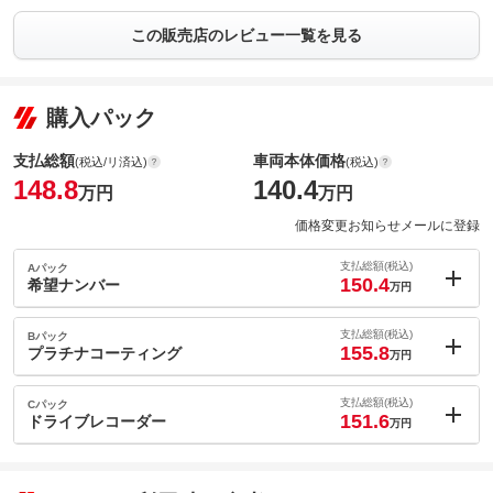
この販売店のレビュー一覧を見る
購入パック
支払総額
車両本体価格
(税込/リ済込)
(税込)
148.8
140.4
万円
万円
価格変更お知らせメールに登録
支払総額(税込)
Aパック
150.4
希望ナンバー
万円
内：オプシ
1.6
ョン価格
支払総額(税込)
Bパック
万円
155.8
(税込)
プラチナコーティング
万円
車両本体価
140.4
万円
内：オプシ
格
7
ョン価格
支払総額(税込)
Cパック
万円
151.6
(税込)
ドライブレコーダー
万円
車両本体価
140.4
万円
内：オプシ
格
2.8
ョン価格
万円
(税込)
パック内容