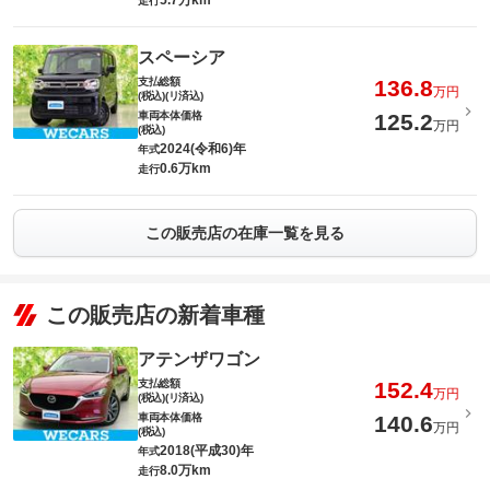
5.7万km
走行
スペーシア
支払総額
136.8
万円
(税込)(リ済込)
車両本体価格
125.2
万円
(税込)
2024(令和6)年
年式
0.6万km
走行
この販売店の在庫一覧を見る
この販売店の新着車種
アテンザワゴン
支払総額
152.4
万円
(税込)(リ済込)
車両本体価格
140.6
万円
(税込)
2018(平成30)年
年式
8.0万km
走行