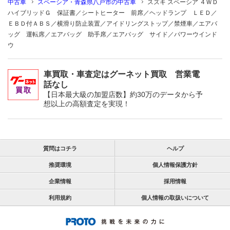
中古車
スペーシア・青森県八戸市の中古車
スズキ スペーシア ４ＷＤ
ハイブリッドＧ 保証書／シートヒーター 前席／ヘッドランプ ＬＥＤ／
ＥＢＤ付ＡＢＳ／横滑り防止装置／アイドリングストップ／禁煙車／エアバ
ッグ 運転席／エアバッグ 助手席／エアバッグ サイド／パワーウインド
ウ
車買取・車査定はグーネット買取 営業電
話なし
【日本最大級の加盟店数】約30万のデータから予
想以上の高額査定を実現！
質問はコチラ
ヘルプ
推奨環境
個人情報保護方針
企業情報
採用情報
利用規約
個人情報の取扱いについて