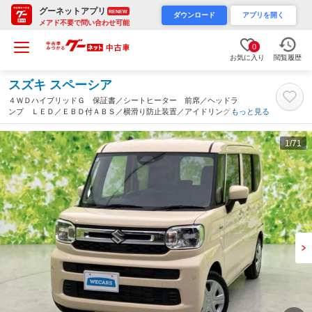
グーネットアプリ
RENEW
ダウンロード
アプリを開く
メアド不要で問い合わせ可能
0
お気に入り
閲覧履歴
スズキ スペーシア
４ＷＤハイブリッドＧ 保証書／シートヒーター 前席／ヘッドラ
ンプ ＬＥＤ／ＥＢＤ付ＡＢＳ／横滑り防止装置／アイドリングス
もっと見る
トップ／禁煙車／エアバッグ 運転席／エアバッグ 助手席／エア
バッグ サイド／パワーウインドウ（青森県）
1
/71