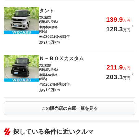
タント
支払総額
139.9
万円
(税込)(リ済込)
車両本体価格
128.3
万円
(税込)
2021(令和3)年
年式
1.5万km
走行
Ｎ－ＢＯＸカスタム
支払総額
211.9
万円
(税込)(リ済込)
車両本体価格
203.1
万円
(税込)
2024(令和6)年
年式
1.9万km
走行
この販売店の在庫一覧を見る
探している条件に近いクルマ