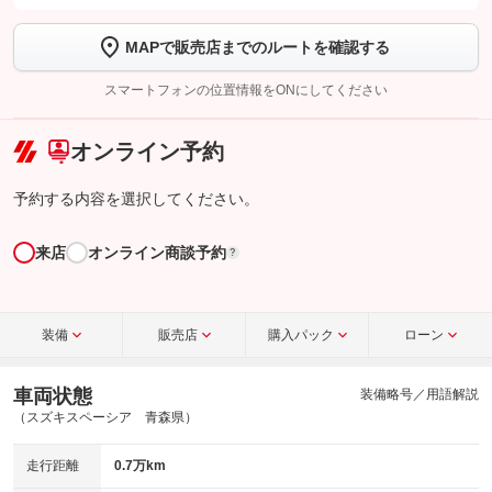
します
MAPで販売店までのルートを確認する
【STEP2】
トーク画面で
ボタンをタップして問い合わせを
完了してください。
スマートフォンの位置情報をONにしてください
こちら
オンライン予約
予約する内容を選択してください。
来店
オンライン商談予約
?
装備
販売店
購入パック
ローン
車両状態
装備略号／用語解説
（スズキスペーシア 青森県）
走行距離
0.7万km