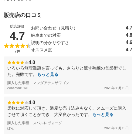
販売店の口コミ
総合評価
4.7
お問い合わせ（見積り）
（5点満点中）
4.7
4.8
納車までの対応
4.6
説明の分かりやすさ
4.7
オススメ度
7件
4.0
いろいろ無理難題を言っても、さらりと流す熟練の営業術でし
た。完敗です。
もっと見る
購入した車種：マツダアテンザワゴン
consafan1970
2026年03月15日
4.0
柔軟に対応して頂き、過度な売り込みもなく、スムーズに購入
させて頂くことができ、大変良かったです。
もっと見る
購入した車種：スバルレヴォーグ
ぼん
2026年03月15日