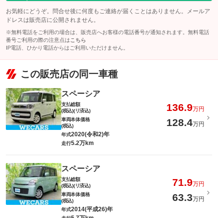
お気軽にどうぞ。問合せ後に何度もご連絡が届くことはありません。メールア
ドレスは販売店に公開されません。
※無料電話をご利用の場合は、販売店へお客様の電話番号が通知されます。無料電話
番号ご利用の際の注意点は
こちら
IP電話、ひかり電話からはご利用いただけません。
この販売店の同一車種
スペーシア
支払総額
136.9
万円
(税込)(リ済込)
車両本体価格
128.4
万円
(税込)
2020(令和2)年
年式
5.2万km
走行
スペーシア
支払総額
71.9
万円
(税込)(リ済込)
車両本体価格
63.3
万円
(税込)
2014(平成26)年
年式