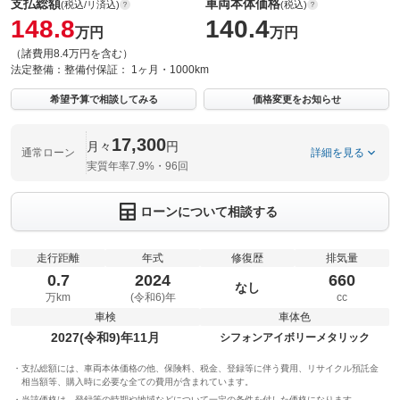
支払総額
車両本体価格
(税込/リ済込)
(税込)
148.8
140.4
万円
万円
（諸費用8.4万円を含む）
法定整備：
整備付
保証：
1ヶ月・1000km
希望予算で相談してみる
価格変更をお知らせ
17,300
月々
円
通常ローン
詳細を見る
実質年率7.9%・96回
ローンについて相談する
走行距離
年式
修復歴
排気量
0.7
2024
660
なし
万km
(令和6)年
cc
車検
車体色
2027(令和9)年11月
シフォンアイボリーメタリック
支払総額には、車両本体価格の他、保険料、税金、登録等に伴う費用、リサイクル預託金
相当額等、購入時に必要な全ての費用が含まれています。
当該価格は、登録等の時期や地域などについて一定の条件を付した価格になります。