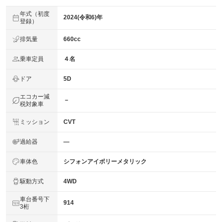
年式（初度
2024(令和6)年
登録）
排気量
660cc
乗車定員
４名
ドア
5D
エコカー減
－
税対象車
ミッション
CVT
過給器
―
車体色
シフォンアイボリーメタリック
駆動方式
4WD
車台番号下
914
3桁