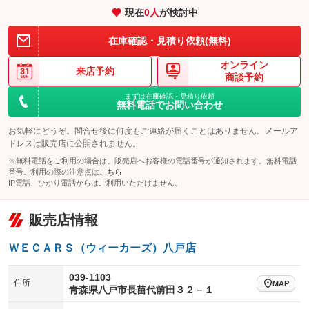
現在
0
人
が検討中
装備略号／用語解説
在庫確認・見積り依頼(無料)
オンライン
来店予約
商談予約
まずは在庫確認・見積り依頼
無料電話でお問い合わせ
お気軽にどうぞ。問合せ後に何度もご連絡が届くことはありません。メールア
ドレスは販売店に公開されません。
※無料電話をご利用の場合は、販売店へお客様の電話番号が通知されます。無料電話
番号ご利用の際の注意点は
こちら
IP電話、ひかり電話からはご利用いただけません。
販売店情報
ＷＥＣＡＲＳ（ウィーカーズ）八戸店
039-1103
住所
MAP
青森県八戸市長苗代前田３２－１