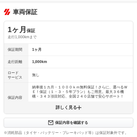
車両保証
1ヶ月
保証
走行1,000kmまで
保証期間
1ヶ月
走行距離
1,000km
ロード
無し
サービス
納車後１カ月・１０００ｋｍ無料保証！さらに、選べるＷ
Ｅ！保証（１・３・５年プラン）もご用意。最大３６機
構・３４３項目対応、全国２４０店舗で安心サポート！
保証内容
詳しく見る
保証内容について問い合わせる
納車後１ヶ月・１０００ｋｍ以内は３６機構・３４３項目
保証項目
を保証いたします。詳しくは販売店までお問い合わせ下さ
保証内容を確認する
い。
※消耗部品（タイヤ・バッテリー・ブレーキパッド等）は保証対象外です。