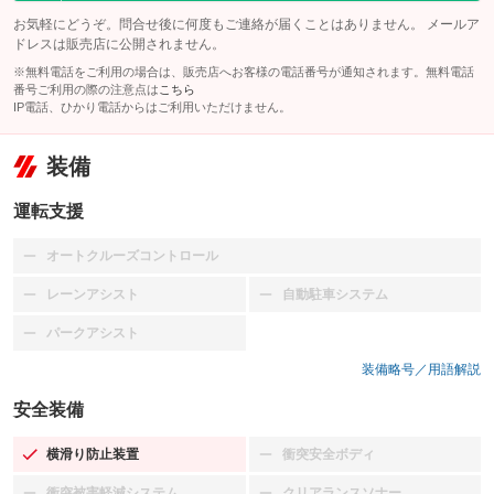
お気軽にどうぞ。問合せ後に何度もご連絡が届くことはありません。 メールア
ドレスは販売店に公開されません。
※無料電話をご利用の場合は、販売店へお客様の電話番号が通知されます。無料電話
番号ご利用の際の注意点は
こちら
IP電話、ひかり電話からはご利用いただけません。
装備
運転支援
オートクルーズコントロール
：装備なし
レーンアシスト
自動駐車システム
：装備なし
：装備なし
パークアシスト
：装備なし
装備略号／用語解説
安全装備
横滑り防止装置
衝突安全ボディ
：装備あり
：装備なし
衝突被害軽減システム
クリアランスソナー