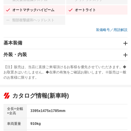
：装備なし
：装備なし
オートマチックハイビーム
オートライト
：装備あり
：装備あり
頸部衝撃緩和ヘッドレスト
：装備なし
装備略号／用語解説
基本装備
エアバッグ：運転席/助手席/サイド
外装・内装
：装備あり
スライドドア
カーナビ
：装備なし
：装備なし
【注】販売は、当店に直接ご来場頂けるお客様を優先させていただきます。◆
お取置きはいたしません。◆在庫の有無をご確認お願いします。※販売は一般
サンルーフ
ABS
TV
：装備なし
：装備あり
：装備なし
のお客様に限ります。
エアコン
Wエアコン
オーディオ
：装備あり
：装備なし
：装備なし
リフトアップ
パワーステアリング
カタログ情報(新車時)
ビジュアル
：装備なし
：装備あり
：装備なし
ダウンヒルアシストコントロール
アルミホイール
：装備なし
：装備なし
全長×全幅
3395x1475x1785mm
×全高
パワーウィンドウ
盗難防止システム
革シート
ハーフレザーシート
：装備あり
：装備あり
：装備なし
：装備なし
車両重量
910kg
アイドリングストップ
ドライブレコーダー
キーレス
LEDヘッドランプ
：装備あり
：装備なし
：装備あり
：装備あり