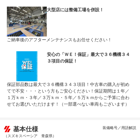
修理回数
無制限
大型店には整備工場を併設！
車両本体価格
上限金額
車両本体価格の５０％まで
免責金
無し
ご納車後のアフターメンテナンスもお任せください！
保証修理
全国のＷＥＣＡＲＳで修理受付可能です。詳細はスタッフ
受付先
までお気軽にお問い合わせ下さい。
整備付 法定12ヶ月または法定24ヶ月点検整備付
安心の「ＷＥ！保証」最大で３６機構３４
法定整備
※車検なし・車検整備付の場合は法定24ヶ月点検整備付
３項目の保証！
※商用車は6ヶ月または12ヶ月点検整備付
法定整備
ご契約からご納車までの間に法定点検を実施致します。支
について
払総額に整備代金が含まれ点検記録簿を発行致します。
保証部品数は最大で３６機構３４３項目！中古車の購入が初め
てで不安・・・という方もご安心ください！保証期間は１年／
１万ｋｍ・３年／３万ｋｍ・５年／５万ｋｍからご予算に合わ
せてお選びいただけます！（一部選べない車両もございます）
基本仕様
装備略号／用語解説
（スズキスペーシア 青森県）