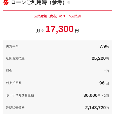
ローンご利用時（参考）
車両本体価
140.4
万円
ナンバープレートの番号を好きな番号に設定することができま
格
す！※一部取得出来ないナンバーもございます。※人気の数字等
は抽選になることがございます。
支払総額（税込）のローン支払例
パック内容
お車のボディーをガラス被膜でコーティングし高い撥水性と防汚
備考
－
17,300
性が持続！※表示価格は普通車ＬＬサイズの価格です。他サイズ
月々
円
パック内容
の価格については下記の通りです。軽自動車３９，９００円、普
通車５９，９００円
このパックの見積もり依頼（無料）
煽り運転などが心配な昨今、必須の装備となってきているドライ
ブレコーダー！工賃込みで表示の価格から装着可能です。※ご希
備考
－
7.9
実質年率
%
望の機種がある場合、追加費用がかかります。ご了承ください。
備考
－
25,220
このパックの見積もり依頼（無料）
初回お支払額
円
このパックの見積もり依頼（無料）
-
頭金
円
96
総支払回数
回
30,000
ボーナス月加算金額
円 × 2回
2,148,720
割賦販売価格
円