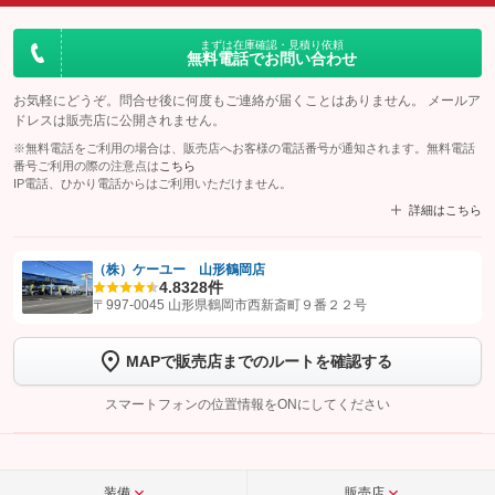
まずは在庫確認・見積り依頼
無料電話でお問い合わせ
お気軽にどうぞ。問合せ後に何度もご連絡が届くことはありません。 メールア
ドレスは販売店に公開されません。
※無料電話をご利用の場合は、販売店へお客様の電話番号が通知されます。無料電話
番号ご利用の際の注意点は
こちら
IP電話、ひかり電話からはご利用いただけません。
詳細はこちら
（株）ケーユー 山形鶴岡店
4.8
328件
【STEP1】
認証画面でグーネットを友だち追加してから「許可する」ボタンを押
〒997-0045 山形県鶴岡市西新斎町９番２２号
します
MAPで販売店までのルートを確認する
【STEP2】
トーク画面で
ボタンをタップして問い合わせを
完了してください。
スマートフォンの位置情報をONにしてください
こちら
装備
販売店