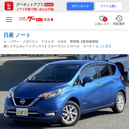
グーネットアプリ
RENEW
ダウンロード
アプリを開く
メアド不要で問い合わせ可能
0
お気に入り
閲覧履歴
日産 ノート
ｅ－パワー メダリスト ＦＯＵＲ ４ＷＤ 禁煙車【衝突被害軽
減システム＆レーンアシスト】クルーズコントロール コーナーセ
もっと見る
ンサー【純正７インチナビ＆フルセグＴＶ＆Ｂｌｕｅｔｏｏｔｈ＆
アラウンドビューモニター】ＬＥＤライト 純正エンジンスタータ
ー（山形県）