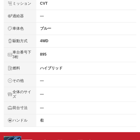
ミッション
CVT
過給器
―
車体色
ブルー
駆動方式
4WD
車台番号下
895
3桁
燃料
ハイブリッド
その他
―
全体のサイ
―
ズ
荷台寸法
―
ハンドル
右