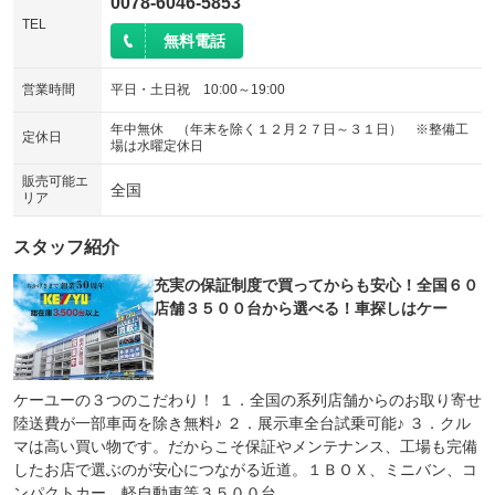
0078-6046-5853
TEL
無料電話
営業時間
平日・土日祝 10:00～19:00
年中無休 （年末を除く１２月２７日～３１日） ※整備工
定休日
場は水曜定休日
販売可能エ
全国
リア
スタッフ紹介
充実の保証制度で買ってからも安心！全国６０
店舗３５００台から選べる！車探しはケー
ケーユーの３つのこだわり！ １．全国の系列店舗からのお取り寄せ
陸送費が一部車両を除き無料♪ ２．展示車全台試乗可能♪ ３．クル
マは高い買い物です。だからこそ保証やメンテナンス、工場も完備
したお店で選ぶのが安心につながる近道。１ＢＯＸ、ミニバン、コ
ンパクトカー、軽自動車等３５００台