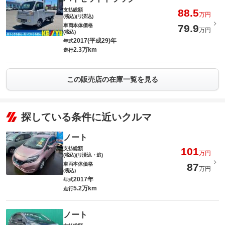
支払総額
88.5
万円
(税込)(リ済込)
車両本体価格
79.9
万円
(税込)
2017(平成29)年
年式
2.3万km
走行
この販売店の在庫一覧を見る
探している条件に近いクルマ
ノート
支払総額
101
万円
(税込)(リ済込・追)
車両本体価格
87
万円
(税込)
2017年
年式
5.2万km
走行
ノート