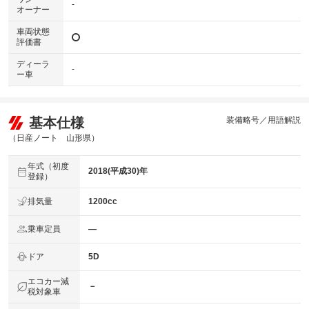
-
オーナー
車両状態
評価書
ディーラ
-
ー車
基本仕様
装備略号／用語解説
（日産ノート 山形県）
年式（初度
2018(平成30)年
登録）
排気量
1200cc
乗車定員
―
ドア
5D
エコカー減
－
税対象車