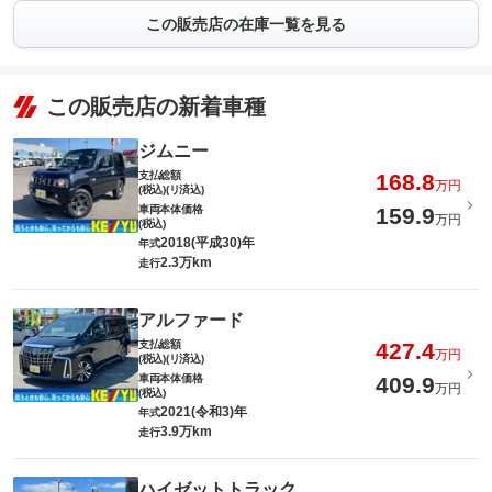
この販売店の在庫一覧を見る
この販売店の新着車種
ジムニー
支払総額
168.8
万円
(税込)(リ済込)
車両本体価格
159.9
万円
(税込)
2018(平成30)年
年式
2.3万km
走行
アルファード
支払総額
427.4
万円
(税込)(リ済込)
車両本体価格
409.9
万円
(税込)
2021(令和3)年
年式
3.9万km
走行
ハイゼットトラック