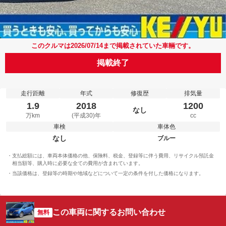
このクルマは2026/07/14まで掲載されていた車輛です。
掲載終了
走行距離
年式
修復歴
排気量
1.9
2018
1200
なし
万km
(平成30)年
cc
車検
車体色
なし
ブルー
支払総額には、車両本体価格の他、保険料、税金、登録等に伴う費用、リサイクル預託金
相当額等、購入時に必要な全ての費用が含まれています。
当該価格は、登録等の時期や地域などについて一定の条件を付した価格になります。
この車両に関するお問い合わせ
無料