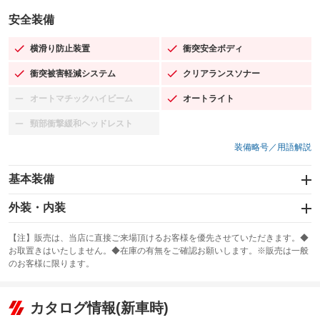
安全装備
横滑り防止装置
衝突安全ボディ
：装備あり
：装備あり
衝突被害軽減システム
クリアランスソナー
：装備あり
：装備あり
オートマチックハイビーム
オートライト
：装備なし
：装備あり
頸部衝撃緩和ヘッドレスト
：装備なし
装備略号／用語解説
基本装備
エアバッグ：運転席/助手席
外装・内装
：装備あり
スライドドア
カーナビ：メモリーナビ他
：装備なし
：装備あり
【注】販売は、当店に直接ご来場頂けるお客様を優先させていただきます。◆
お取置きはいたしません。◆在庫の有無をご確認お願いします。※販売は一般
サンルーフ
ABS
TV：フルセグ
：装備なし
：装備あり
：装備あり
のお客様に限ります。
エアコン
Wエアコン
オーディオ：CDまたはCDチェンジャー／ミュージックプレイヤー接続
：装備あり
：装備なし
：装備あり
可／ミュージックサーバー
リフトアップ
パワーステアリング
カタログ情報(新車時)
：装備なし
：装備あり
ビジュアル：-／DVD再生
：装備あり