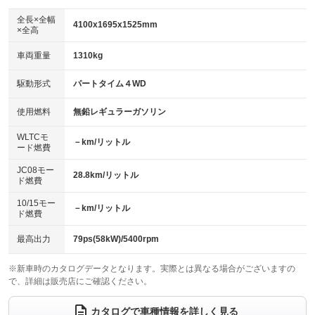
ダウンヒルアシストコントロール
：装備なし
アルミホイール：15インチ
全長×全幅
：装備あり
4100x1695x1525mm
×全高
パワーウィンドウ
盗難防止システム
：装備あり
：装備あり
革シート
ハーフレザーシート
：装備なし
：装備あり
車両重量
1310kg
アイドリングストップ
ドライブレコーダー
：装備なし
：装備なし
キーレス
LEDヘッドランプ
：装備あり
：装備あり
USB入力端子
Bluetooth接続
駆動形式
パートタイム４WD
：装備あり
：装備あり
HID(キセノンライト)
ポータブルナビ
：装備なし
：装備なし
100V電源
クリーンディーゼル
使用燃料
無鉛レギュラーガソリン
：装備なし
：装備なし
バックカメラ
ETC
：装備あり
：装備なし
センターデフロック
：装備なし
WLTCモ
エアロ
スマートキー
－km/リットル
：装備なし
：装備あり
ード燃費
レンタカーアップ
展示・試乗車
：装備なし
：装備なし
ローダウン
ランフラットタイヤ
：装備なし
：装備なし
JC08モー
28.8km/リットル
ド燃費
電動格納ミラー
：装備あり
パワーシート
3列シート
：装備なし
：装備なし
10/15モー
装備略号／用語解説
－km/リットル
ド燃費
ベンチシート
フルフラットシート
：装備なし
：装備なし
チップアップシート
オットマン
最高出力
79ps(58kW)/5400rpm
：装備なし
：装備なし
電動格納サードシート
シートヒーター
：装備なし
：装備なし
※新車時のカタログデータとなります。実際とは異なる場合がございますの
で、詳細は販売店にご確認ください。
ウォークスルー
後席モニター
：装備なし
：装備なし
カタログで車種情報を詳しく見る
電動リアゲート
フロントカメラ