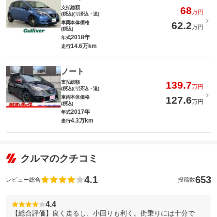
支払総額
68
万円
(税込)(リ済込・追)
車両本体価格
62.2
万円
(税込)
2018年
年式
14.6万km
走行
ノート
支払総額
139.7
万円
(税込)(リ済込・追)
車両本体価格
127.6
万円
(税込)
2017年
年式
4.3万km
走行
クルマのクチコミ
4.1
653
レビュー総合
投稿数
4.4
【総合評価】良く走るし、小回りも利く。街乗りには十分で