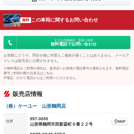
：装備なし
：装備あり
シートエアコン
全周囲カメラ
：装備なし
：装備あり
この車両に関するお問い合わせ
サイドカメラ
無料
ルーフレール
：装備あり
：装備なし
エアサスペンション
ヘッドライトウォッシャー
：装備なし
：装備なし
装備略号／用語解説
まずは在庫確認・見積り依頼
無料電話でお問い合わせ
お気軽にどうぞ。問合せ後に何度もご連絡が届くことはありません。メールア
ドレスは販売店に公開されません。
※無料電話をご利用の場合は、販売店へお客様の電話番号が通知されます。無料電話
番号ご利用の際の注意点は
こちら
IP電話、ひかり電話からはご利用いただけません。
販売店情報
（株）ケーユー 山形鶴岡店
997-0045
住所
MAP
山形県鶴岡市西新斎町９番２２号