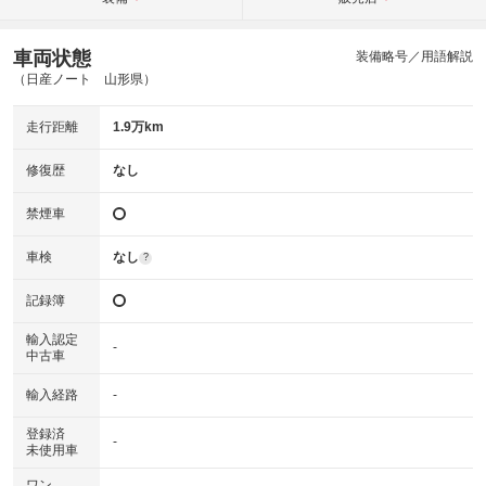
車両状態
装備略号／用語解説
（日産ノート 山形県）
走行距離
1.9万km
修復歴
なし
禁煙車
車検
なし
?
記録簿
輸入認定
-
中古車
輸入経路
-
登録済
-
未使用車
ワン