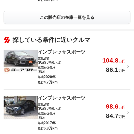
この販売店の在庫一覧を見る
探している条件に近いクルマ
インプレッサスポーツ
支払総額
104.8
万円
(税込)(リ済込・追)
車両本体価格
86.1
万円
(税込)
2020年
年式
4.7万km
走行
インプレッサスポーツ
支払総額
98.6
万円
(税込)(リ済込・追)
車両本体価格
84.7
万円
(税込)
2017年
年式
6.8万km
走行