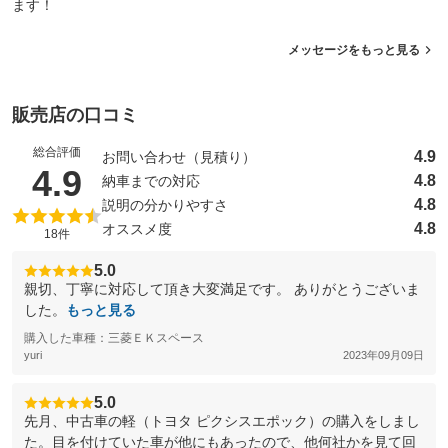
ます！
メッセージをもっと見る
販売店の口コミ
総合評価
4.9
お問い合わせ（見積り）
（5点満点中）
4.9
4.8
納車までの対応
4.8
説明の分かりやすさ
4.8
オススメ度
18件
5.0
親切、丁寧に対応して頂き大変満足です。 ありがとうございま
した。
もっと見る
購入した車種：三菱ＥＫスペース
yuri
2023年09月09日
5.0
先月、中古車の軽（トヨタ ピクシスエポック）の購入をしまし
た。目を付けていた車が他にもあったので、他何社かを見て回