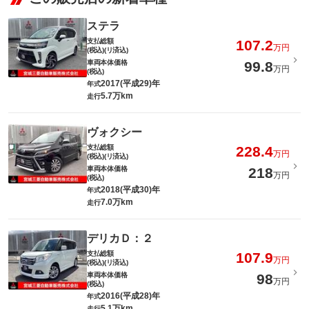
ステラ
支払総額
107.2
万円
(税込)(リ済込)
車両本体価格
99.8
万円
(税込)
2017(平成29)年
年式
5.7万km
走行
ヴォクシー
支払総額
228.4
万円
(税込)(リ済込)
車両本体価格
218
万円
(税込)
2018(平成30)年
年式
7.0万km
走行
デリカＤ：２
支払総額
107.9
万円
(税込)(リ済込)
車両本体価格
98
万円
(税込)
2016(平成28)年
年式
5.1万km
走行