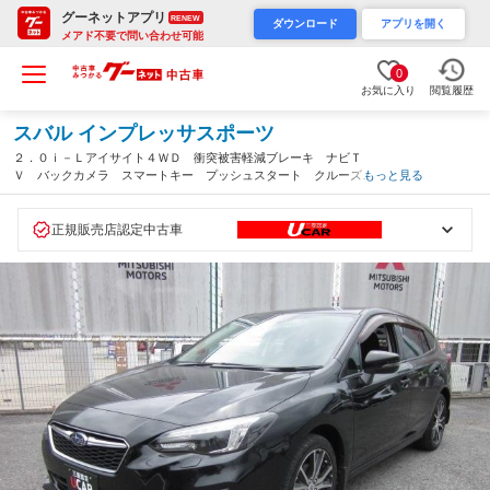
グーネットアプリ
RENEW
ダウンロード
アプリを開く
メアド不要で問い合わせ可能
0
お気に入り
閲覧履歴
スバル インプレッサスポーツ
２．０ｉ－Ｌアイサイト４ＷＤ 衝突被害軽減ブレーキ ナビＴ
Ｖ バックカメラ スマートキー プッシュスタート クルーズコ
もっと見る
ントロール アイドリングストップ ステアリングリモコンスイッ
チ バニティミラー付きサンバイザー １年間走行距離無制限の中
古車保証付き（宮城県）
正規販売店認定中古車