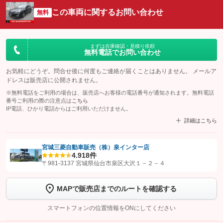
この車両に関するお問い合わせ
無料
まずは在庫確認・見積り依頼
無料電話でお問い合わせ
お気軽にどうぞ。問合せ後に何度もご連絡が届くことはありません。 メールア
ドレスは販売店に公開されません。
※無料電話をご利用の場合は、販売店へお客様の電話番号が通知されます。無料電話
番号ご利用の際の注意点は
こちら
IP電話、ひかり電話からはご利用いただけません。
詳細はこちら
宮城三菱自動車販売（株）泉インター店
4.9
18件
【STEP1】
認証画面でグーネットを友だち追加してから「許可する」ボタンを押
〒981-3137 宮城県仙台市泉区大沢１－２－４
します
MAPで販売店までのルートを確認する
【STEP2】
トーク画面で
ボタンをタップして問い合わせを
完了してください。
スマートフォンの位置情報をONにしてください
こちら