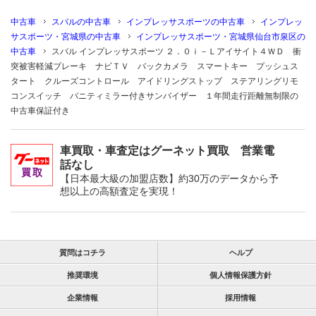
中古車
スバルの中古車
インプレッサスポーツの中古車
インプレッ
サスポーツ・宮城県の中古車
インプレッサスポーツ・宮城県仙台市泉区の
中古車
スバル インプレッサスポーツ ２．０ｉ－Ｌアイサイト４ＷＤ 衝
突被害軽減ブレーキ ナビＴＶ バックカメラ スマートキー プッシュス
タート クルーズコントロール アイドリングストップ ステアリングリモ
コンスイッチ バニティミラー付きサンバイザー １年間走行距離無制限の
中古車保証付き
車買取・車査定はグーネット買取 営業電
話なし
【日本最大級の加盟店数】約30万のデータから予
想以上の高額査定を実現！
質問はコチラ
ヘルプ
推奨環境
個人情報保護方針
企業情報
採用情報