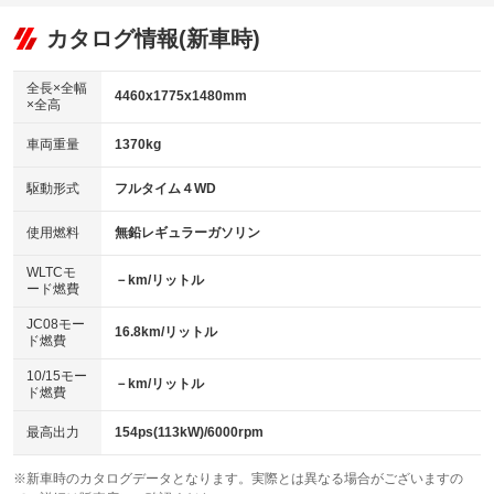
オーディオ：CDまたはCDチェンジャー
：装備あり
：装備なし
：装備あり
リフトアップ
パワーステアリング
カタログ情報(新車時)
ビジュアル
：装備なし
：装備あり
：装備なし
ダウンヒルアシストコントロール
アルミホイール：アルミホイール
：装備なし
：装備あり
全長×全幅
4460x1775x1480mm
×全高
パワーウィンドウ
盗難防止システム
革シート
ハーフレザーシート
：装備あり
：装備あり
：装備なし
：装備なし
車両重量
1370kg
アイドリングストップ
ドライブレコーダー
キーレス
LEDヘッドランプ
：装備あり
：装備なし
：装備あり
：装備なし
USB入力端子
Bluetooth接続
駆動形式
フルタイム４WD
HID(キセノンライト)
ポータブルナビ
：装備なし
：装備なし
：装備なし
：装備なし
100V電源
クリーンディーゼル
バックカメラ
ETC
使用燃料
無鉛レギュラーガソリン
：装備なし
：装備なし
：装備あり
：装備なし
センターデフロック
エアロ
スマートキー
：装備なし
WLTCモ
：装備なし
：装備あり
－km/リットル
ード燃費
レンタカーアップ
展示・試乗車
ローダウン
ランフラットタイヤ
：装備なし
：装備なし
：装備なし
：装備なし
JC08モー
16.8km/リットル
ド燃費
電動格納ミラー
パワーシート
3列シート
：装備あり
：装備なし
：装備なし
10/15モー
装備略号／用語解説
－km/リットル
ベンチシート
フルフラットシート
ド燃費
：装備なし
：装備なし
チップアップシート
オットマン
：装備なし
：装備なし
最高出力
154ps(113kW)/6000rpm
電動格納サードシート
シートヒーター
：装備なし
：装備なし
※新車時のカタログデータとなります。実際とは異なる場合がございますの