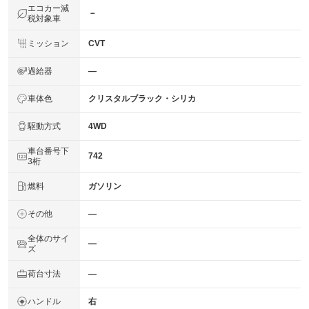
エコカー減
－
税対象車
ミッション
CVT
過給器
―
車体色
クリスタルブラック・シリカ
駆動方式
4WD
車台番号下
742
3桁
燃料
ガソリン
その他
―
全体のサイ
―
ズ
荷台寸法
―
ハンドル
右