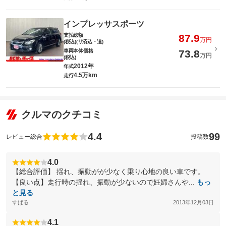
インプレッサスポーツ
支払総額
87.9
万円
(税込)(リ済込・追)
車両本体価格
73.8
万円
(税込)
2012年
年式
4.5万km
走行
クルマのクチコミ
4.4
99
レビュー総合
投稿数
4.0
【総合評価】 揺れ、振動がが少なく乗り心地の良い車です。
【良い点】走行時の揺れ、振動が少ないので妊婦さんや...
もっ
と見る
すばる
2013年12月03日
4.1