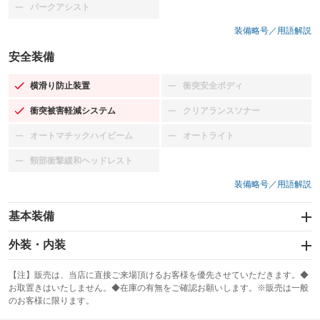
パークアシスト
：装備なし
装備略号／用語解説
安全装備
横滑り防止装置
衝突安全ボディ
：装備あり
：装備なし
衝突被害軽減システム
クリアランスソナー
：装備あり
：装備なし
オートマチックハイビーム
オートライト
：装備なし
：装備なし
頸部衝撃緩和ヘッドレスト
：装備なし
装備略号／用語解説
基本装備
エアバッグ：運転席/助手席/サイド
外装・内装
：装備あり
スライドドア
カーナビ：メモリーナビ他
：装備なし
：装備あり
【注】販売は、当店に直接ご来場頂けるお客様を優先させていただきます。◆
お取置きはいたしません。◆在庫の有無をご確認お願いします。※販売は一般
サンルーフ
ABS
TV：フルセグ
：装備なし
：装備あり
：装備あり
のお客様に限ります。
エアコン
Wエアコン