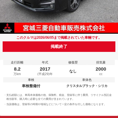
このクルマは2026/06/05まで掲載されていた車輛です。
掲載終了
走行距離
年式
修復歴
排気量
8.2
2017
2000
なし
万km
(平成29)年
cc
車検
車体色
車検整備付
クリスタルブラック・シリカ
支払総額には、車両本体価格の他、保険料、税金、登録等に伴う費用、リサイクル預託金
相当額等、購入時に必要な全ての費用が含まれています。
当該価格は、登録等の時期や地域などについて一定の条件を付した価格になります。