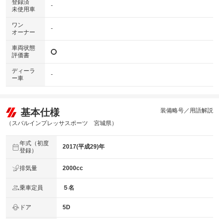
登録済
-
未使用車
ワン
-
オーナー
車両状態
評価書
ディーラ
-
ー車
基本仕様
装備略号／用語解説
（スバルインプレッサスポーツ 宮城県）
年式（初度
2017(平成29)年
登録）
排気量
2000cc
乗車定員
５名
ドア
5D