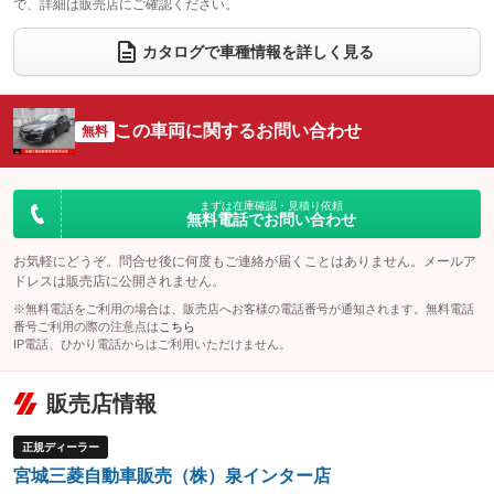
で、詳細は販売店にご確認ください。
ウォークスルー
後席モニター
：装備なし
：装備なし
電動リアゲート
フロントカメラ
カタログで車種情報を詳しく見る
：装備なし
：装備なし
シートエアコン
全周囲カメラ
：装備なし
：装備なし
サイドカメラ
ルーフレール
この車両に関するお問い合わせ
：装備なし
無料
：装備なし
エアサスペンション
ヘッドライトウォッシャー
：装備なし
：装備なし
装備略号／用語解説
まずは在庫確認・見積り依頼
無料電話でお問い合わせ
お気軽にどうぞ。問合せ後に何度もご連絡が届くことはありません。メールア
ドレスは販売店に公開されません。
※無料電話をご利用の場合は、販売店へお客様の電話番号が通知されます。無料電話
番号ご利用の際の注意点は
こちら
IP電話、ひかり電話からはご利用いただけません。
販売店情報
正規ディーラー
宮城三菱自動車販売（株）泉インター店