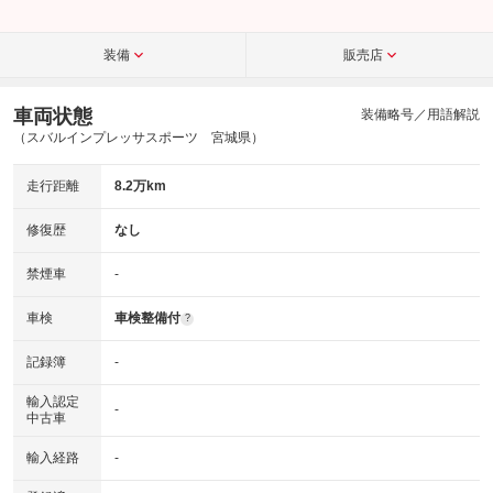
装備
販売店
車両状態
装備略号／用語解説
（スバルインプレッサスポーツ 宮城県）
走行距離
8.2万km
修復歴
なし
禁煙車
-
車検
車検整備付
?
記録簿
-
輸入認定
-
中古車
輸入経路
-