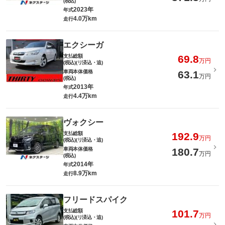
(税込)
2023年
年式
4.0万km
走行
エクシーガ
支払総額
69.8
万円
(税込)(リ済込・追)
車両本体価格
63.1
万円
(税込)
2013年
年式
4.4万km
走行
ヴォクシー
支払総額
192.9
万円
(税込)(リ済込・追)
車両本体価格
180.7
万円
(税込)
2014年
年式
8.9万km
走行
フリードスパイク
支払総額
101.7
万円
(税込)(リ済込・追)