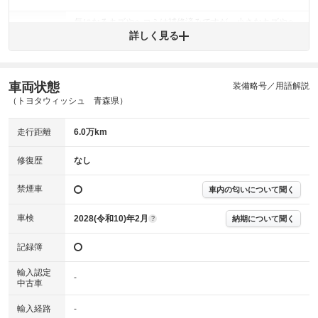
気になるキズやヘコミは補修済みですが、小さなキズやヘ
外装
コミが残っています。
詳しく見る
(車両外装)
キズ・へこみについて問い合わせる
内装
気になる汚れ等が、部分的にあります。
(内装状態)
車両状態
装備略号／用語解説
（トヨタウィッシュ 青森県）
主要機関に不具合はありません。
機関
走行距離
6.0万km
詳細は鑑定書をご確認ください。
修復歴
修復歴
なし
※グー鑑定は保証サービスではございません。購入時は必ず現車をご確認
下さい。
禁煙車
車内の匂いについて聞く
※実際にお渡しするコンディションチェックシートにつきましては、形式
および表示項目が異なる場合がございます。
※グー鑑定の評価はあくまでも記載している鑑定日の鑑定結果となりま
車検
2028(令和10)年2月
納期について聞く
?
す。車両情報等の詳細は各販売店へお問い合わせ下さい。
記録簿
輸入認定
-
中古車
輸入経路
-