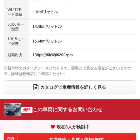
：装備あり
：装備なし
センターデフロック
エアロ
スマートキー
：装備なし
WLTCモ
：装備なし
：装備なし
－km/リットル
ード燃費
レンタカーアップ
展示・試乗車
ローダウン
ランフラットタイヤ
：装備なし
：装備なし
：装備なし
：装備なし
JC08モー
14.4km/リットル
ド燃費
電動格納ミラー
パワーシート
3列シート
：装備あり
：装備なし
：装備なし
10/15モー
装備略号／用語解説
15.6km/リットル
ベンチシート
フルフラットシート
ド燃費
：装備なし
：装備なし
チップアップシート
オットマン
：装備なし
：装備なし
最高出力
130ps(96kW)/6200rpm
電動格納サードシート
シートヒーター
：装備なし
：装備なし
※新車時のカタログデータとなります。実際とは異なる場合がございますの
で、詳細は販売店にご確認ください。
ウォークスルー
後席モニター
：装備なし
：装備なし
電動リアゲート
フロントカメラ
カタログで車種情報を詳しく見る
：装備なし
：装備なし
シートエアコン
全周囲カメラ
：装備なし
：装備なし
サイドカメラ
ルーフレール
この車両に関するお問い合わせ
：装備なし
無料
：装備なし
エアサスペンション
ヘッドライトウォッシャー
：装備なし
：装備なし
現在
0
人
が検討中
装備略号／用語解説
在庫確認・見積り依頼(無料)