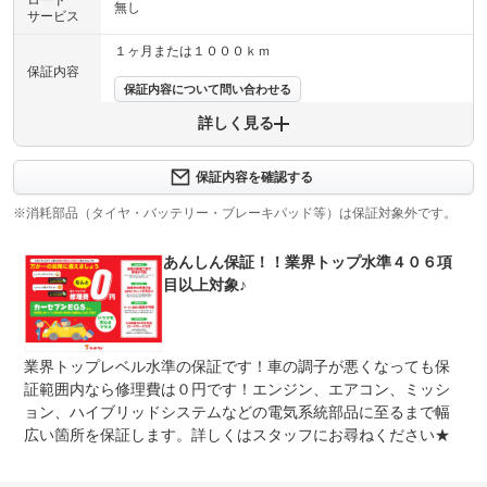
ロード
無し
サービス
１ヶ月または１０００ｋｍ
保証内容
保証内容について問い合わせる
詳しく見る
保証項目
-
修理回数
-
保証内容を確認する
※消耗部品（タイヤ・バッテリー・ブレーキパッド等）は保証対象外です。
上限金額
-
あんしん保証！！業界トップ水準４０６項
免責金
無し
目以上対象♪
保証修理
-
受付先
整備付 法定12ヶ月または法定24ヶ月点検整備付
業界トップレベル水準の保証です！車の調子が悪くなっても保
法定整備
※車検なし・車検整備付の場合は法定24ヶ月点検整備付
※商用車は6ヶ月または12ヶ月点検整備付
証範囲内なら修理費は０円です！エンジン、エアコン、ミッシ
ョン、ハイブリッドシステムなどの電気系統部品に至るまで幅
法定整備
当社指定の整備工場にて、納車整備を実施し納車いたしま
広い箇所を保証します。詳しくはスタッフにお尋ねください★
について
す。