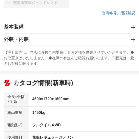
頸部衝撃緩和ヘッドレスト
：装備なし
装備略号／用語解説
基本装備
エアバッグ：運転席/助手席/サイド
外装・内装
：装備あり
スライドドア
カーナビ：SDナビ
：装備なし
：装備あり
【注】販売は、当店に直接ご来場頂けるお客様を優先させていただきます。◆
お取置きはいたしません。◆在庫の有無をご確認お願いします。※販売は一般
サンルーフ
ABS
TV：フルセグ
：装備なし
：装備あり
：装備あり
のお客様に限ります。
エアコン
Wエアコン
オーディオ：CDまたはCDチェンジャー
：装備あり
：装備なし
：装備あり
リフトアップ
パワーステアリング
カタログ情報(新車時)
ビジュアル：-／DVD再生
：装備なし
：装備あり
：装備あり
ダウンヒルアシストコントロール
アルミホイール
：装備なし
：装備なし
全長×全幅
4600x1720x1600mm
×全高
パワーウィンドウ
盗難防止システム
革シート
ハーフレザーシート
：装備あり
：装備あり
：装備なし
：装備なし
車両重量
1450kg
アイドリングストップ
ドライブレコーダー
キーレス
LEDヘッドランプ
：装備なし
：装備なし
：装備あり
：装備なし
USB入力端子
Bluetooth接続
駆動形式
フルタイム４WD
HID(キセノンライト)
ポータブルナビ
：装備なし
：装備あり
：装備あり
：装備なし
100V電源
クリーンディーゼル
バックカメラ
ETC
使用燃料
無鉛レギュラーガソリン
：装備なし
：装備なし