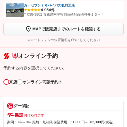
カーセブン７号バイパス弘前北店
4.9
54件
【STEP1】
認証画面でグーネットを友だち追加してから「許可する」ボタンを押
〒038-3802 青森県南津軽郡藤崎町藤崎村井１３－４
します
MAPで販売店までのルートを確認する
【STEP2】
トーク画面で
ボタンをタップして問い合わせを
完了してください。
スマートフォンの位置情報をONにしてください
こちら
オンライン予約
予約する内容を選択してください。
来店
オンライン商談予約
?
グー保証
期間：1年～3年 距離：無制限 保証費用：61,600円～102,300円(税込)