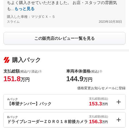
ちよく購入させていただきました。 お店・スタッフの雰囲気
も...
もっと見る
購入した車種：マツダＣＸ－５
スライム
2023年10月30日
この販売店のレビュー一覧を見る
購入パック
支払総額
車両本体価格
(税込/リ済込)
(税込)
151.8
144.9
万円
万円
価格変更お知らせメールに登録
支払総額(税込)
Aパック
153.3
【希望ナンバー】パック
万円
内：オプシ
1.5
ョン価格
支払総額(税込)
Bパック
万円
156.3
(税込)
ドライブレコーダーＺＤＲ０１８前後カメラ
万円
車両本体価