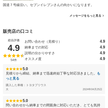
国道７号線沿い。セブンイレブンさんの向かいになります。
メッセージをもっと見る
販売店の口コミ
総合評価
4.9
お問い合わせ（見積り）
（5点満点中）
4.9
4.9
納車までの対応
4.9
説明の分かりやすさ
4.9
オススメ度
54件
5.0
見積りから締結、納車まで迅速終始丁寧な対応頂きました。
も
っと見る
購入した車種：トヨタプリウス
大
2024年04月25日
5.0
問い合わせから納車までの間親身に対応いただき、とても気持