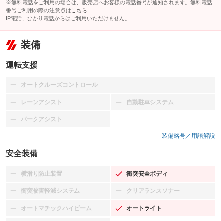
※無料電話をご利用の場合は、販売店へお客様の電話番号が通知されます。無料電話
番号ご利用の際の注意点は
こちら
IP電話、ひかり電話からはご利用いただけません。
装備
運転支援
オートクルーズコントロール
：装備なし
レーンアシスト
自動駐車システム
：装備なし
：装備なし
パークアシスト
：装備なし
装備略号／用語解説
安全装備
横滑り防止装置
衝突安全ボディ
：装備なし
：装備あり
衝突被害軽減システム
クリアランスソナー
：装備なし
：装備なし
オートマチックハイビーム
オートライト
：装備なし
：装備あり