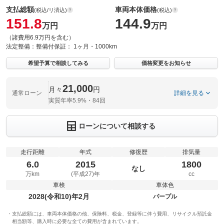
支払総額
車両本体価格
(税込/リ済込)
(税込)
151.8
144.9
万円
万円
（諸費用6.9万円を含む）
法定整備：
整備付
保証：
1ヶ月・1000km
希望予算で相談してみる
価格変更をお知らせ
21,000
月々
円
通常ローン
詳細を見る
実質年率5.9%・84回
ローンについて相談する
走行距離
年式
修復歴
排気量
6.0
2015
1800
なし
万km
(平成27)年
cc
車検
車体色
2028(令和10)年2月
パープル
支払総額には、車両本体価格の他、保険料、税金、登録等に伴う費用、リサイクル預託金
相当額等、購入時に必要な全ての費用が含まれています。