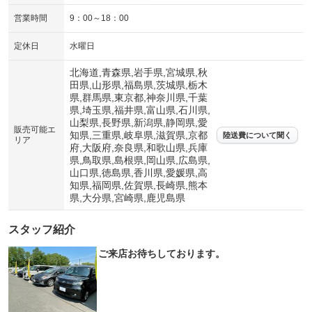
営業時間
9：00～18：00
定休日
水曜日
北海道,青森県,岩手県,宮城県,秋
田県,山形県,福島県,茨城県,栃木
県,群馬県,東京都,神奈川県,千葉
県,埼玉県,福井県,富山県,石川県,
山梨県,長野県,新潟県,静岡県,愛
販売可能エ
知県,三重県,岐阜県,滋賀県,京都
陸送費について聞く
リア
府,大阪府,奈良県,和歌山県,兵庫
県,鳥取県,島根県,岡山県,広島県,
山口県,徳島県,香川県,愛媛県,高
知県,福岡県,佐賀県,長崎県,熊本
県,大分県,宮崎県,鹿児島県
スタッフ紹介
ご来店お待ちしております。