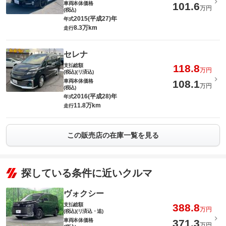
車両本体価格
101.6
万円
(税込)
2015(平成27)年
年式
8.3万km
走行
セレナ
支払総額
118.8
万円
(税込)(リ済込)
車両本体価格
108.1
万円
(税込)
2016(平成28)年
年式
11.8万km
走行
この販売店の在庫一覧を見る
探している条件に近いクルマ
ヴォクシー
支払総額
388.8
万円
(税込)(リ済込・追)
車両本体価格
371.3
万円