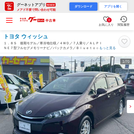
グーネットアプリ
RENEW
ダウンロード
アプリを開く
メアド不要で問い合わせ可能
0
お気に入り
閲覧履歴
トヨタ ウィッシュ
１．８Ｓ 後期モデル／寒冷地仕様／４ＷＤ／７人乗り／ＡＬＰＩ
ＮＥ７型フルセグメモリーナビ／バックカメラ／Ｂｌｕｅｔｏｏｔ
もっと見る
ｈ／ＥＴＣ／ディスチャージヘッドライト／パドルシフト／純正ア
ルミ付属（青森県）
1
/70