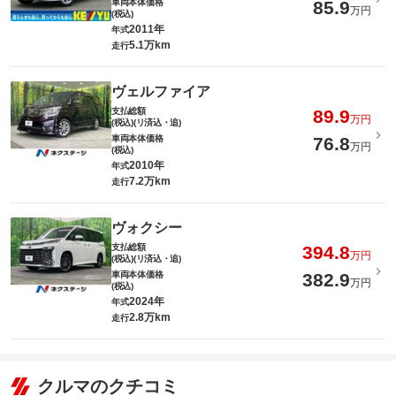
車両本体価格
85.9
万円
(税込)
2011年
年式
5.1万km
走行
ヴェルファイア
支払総額
89.9
万円
(税込)(リ済込・追)
車両本体価格
76.8
万円
(税込)
2010年
年式
7.2万km
走行
ヴォクシー
支払総額
394.8
万円
(税込)(リ済込・追)
車両本体価格
382.9
万円
(税込)
2024年
年式
2.8万km
走行
クルマのクチコミ