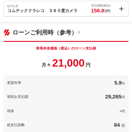
144.9
万円
内：オプシ
格
4.5
ョン価格
支払総額(税込)
Cパック
万円
156.8
(税込)
コムテックドラレコ ３６０度カメラ
万円
車両本体価
144.9
万円
内：オプシ
格
5
ョン価格
万円
(税込)
ローンご利用時（参考）
パック内容
車両本体価
144.9
万円
希望ナンバーを取得するパックです。お好きな数字・思い出の数
格
パック内容
字をお客様の愛車にも！※一部取得出来ないナンバーもございま
す。※人気の数字等は、抽選になることがございます。ご了承く
車両本体価格（税込）のローン支払例
ださい。
21,000
備考
－
備考
－
月々
円
パック内容
ＨＤＲ３６０Ｇ。「ＧＰＳ＋３６０度」カメラを搭載したドライ
このパックの見積もり依頼（無料）
このパックの見積もり依頼（無料）
ブレコーダー。３６０℃録画／３４０万画素／２．４インチ液晶
5.9
実質年率
%
／Ｇセンサー／ＧＰＳ／ＷＤＲ／１６ＧＢＳＤカート付属
備考
－
29,265
初回お支払額
円
このパックの見積もり依頼（無料）
-
頭金
円
84
総支払回数
回