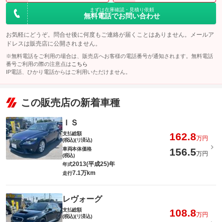
まずは在庫確認・見積り依頼
無料電話でお問い合わせ
お気軽にどうぞ。問合せ後に何度もご連絡が届くことはありません。メールア
ドレスは販売店に公開されません。
※無料電話をご利用の場合は、販売店へお客様の電話番号が通知されます。無料電話
番号ご利用の際の注意点は
こちら
IP電話、ひかり電話からはご利用いただけません。
この販売店の新着車種
ＩＳ
支払総額
162.8
万円
(税込)(リ済込)
車両本体価格
156.5
万円
(税込)
2013(平成25)年
年式
7.1万km
走行
レヴォーグ
支払総額
108.8
万円
(税込)(リ済込)