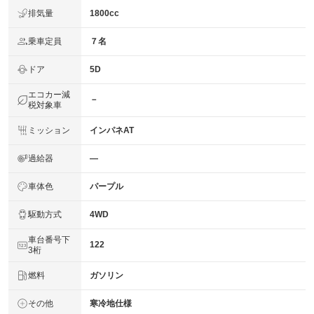
排気量
1800cc
乗車定員
７名
ドア
5D
エコカー減
－
税対象車
ミッション
インパネAT
過給器
―
車体色
パープル
駆動方式
4WD
車台番号下
122
3桁
燃料
ガソリン
その他
寒冷地仕様