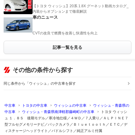
【トヨタ ウィッシュ】20系 1.8X グーネット動画カタログ_
内装からオプションまで徹底解説
車のニュース
CVTの改良で燃費を改善し快適性を向上
記事一覧を見る
その他の条件から探す
同じ条件から「ウィッシュ」の中古車を探す
中古車
トヨタの中古車
ウィッシュの中古車
ウィッシュ・青森県の
中古車
ウィッシュ・青森県南津軽郡藤崎町の中古車
トヨタ ウィッシ
ュ １．８Ｓ 後期モデル／寒冷地仕様／４ＷＤ／７人乗り／ＡＬＰＩＮＥ７
型フルセグメモリーナビ／バックカメラ／Ｂｌｕｅｔｏｏｔｈ／ＥＴＣ／デ
ィスチャージヘッドライト／パドルシフト／純正アルミ付属