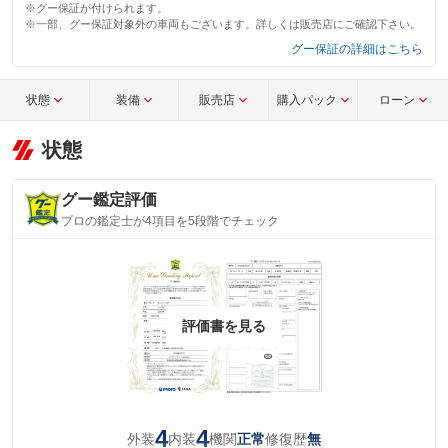
※グー保証が付けられます。
※一部、グー保証対象外の車両もございます。詳しくは販売店にご確認下さい。
グー保証の詳細はこちら
状態
装備
販売店
購入パック
ローン
状態
グー鑑定評価
プロの鑑定士が4項目を5段階でチェック
評価書を見る
4
4
外装
内装
機関
修復歴
正常
無