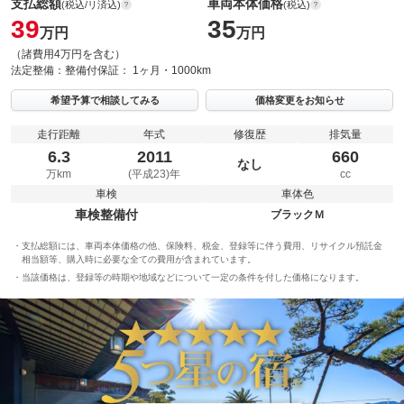
支払総額
車両本体価格
(税込/リ済込)
(税込)
39
35
万円
万円
（諸費用4万円を含む）
法定整備：
整備付
保証：
1ヶ月・1000km
希望予算で相談してみる
価格変更をお知らせ
走行距離
年式
修復歴
排気量
6.3
2011
660
なし
万km
(平成23)年
cc
車検
車体色
車検整備付
ブラックＭ
支払総額には、車両本体価格の他、保険料、税金、登録等に伴う費用、リサイクル預託金
相当額等、購入時に必要な全ての費用が含まれています。
当該価格は、登録等の時期や地域などについて一定の条件を付した価格になります。