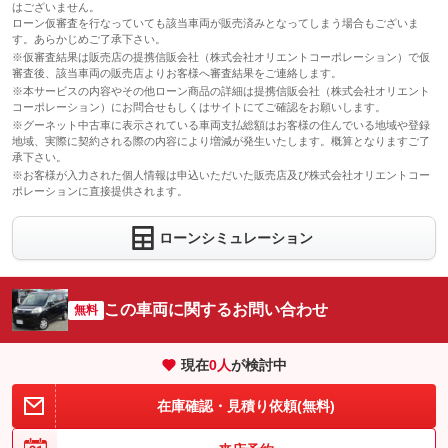
保証修理受
はございません。
-
付先
有り
ローン仮審査を行なっていても該当車両が販売済みとなってしまう場合もございま
このパックの見積もり依頼（無料）
明らかにお客様の過失等による破損等が見受けられる場合は一部
す。あらかじめご了承下さい。
ロードサー
免責金
修理代金をお支払いいただく場合がございます。消耗品等の保証
-
ビスの有無
※仮審査結果は販売店の提携信販会社（株式会社オリエントコーポレーション）で仮
は致しかねます。店頭にて直接お問い合わせ下さい。免責期間２
審査後、該当車両の販売店よりお客様へ審査結果をご連絡します。
０日免責金３８５０円
※本サービスの内容やその他ローン商品の詳細は提携信販会社（株式会社オリエント
保証修理受
このパックの見積もり依頼（無料）
提携先整備工場、又は当店指定の工場等
コーポレーション）にお問合せもしくはサイトにてご確認をお願いします。
付先
※グーネット中古車に表示されている車両支払総額はお客様の住んでいる地域や登録
ロードサー
地域、実際に契約される際の内容により増減が発生いたします。概算となりますご了
有り
ビスの有無
承下さい。
※お客様が入力された個人情報は申込いただいた販売店及び株式会社オリエントコー
ポレーションに直接提供されます。
このパックの見積もり依頼（無料）
ローンシミュレーション
この車両に関するお問い合わせ
無料
現在
0
人
が検討中
在庫確認・見積り依頼(無料)