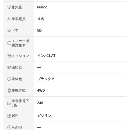
排気量
660cc
乗車定員
４名
ドア
5D
エコカー減
－
税対象車
ミッション
インパネAT
過給器
―
車体色
ブラックＭ
駆動方式
4WD
車台番号下
246
3桁
燃料
ガソリン
その他
―