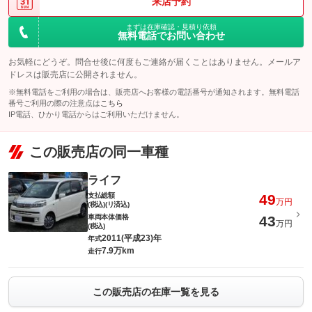
来店予約
まずは在庫確認・見積り依頼
無料電話でお問い合わせ
お気軽にどうぞ。問合せ後に何度もご連絡が届くことはありません。メールア
ドレスは販売店に公開されません。
※無料電話をご利用の場合は、販売店へお客様の電話番号が通知されます。無料電話
番号ご利用の際の注意点は
こちら
IP電話、ひかり電話からはご利用いただけません。
この販売店の同一車種
ライフ
支払総額
49
万円
(税込)(リ済込)
車両本体価格
43
万円
(税込)
2011(平成23)年
年式
7.9万km
走行
この販売店の在庫一覧を見る