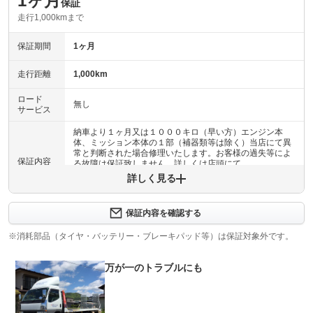
1ヶ月
保証
走行1,000kmまで
保証期間
1ヶ月
走行距離
1,000km
ロード
無し
サービス
納車より１ヶ月又は１０００キロ（早い方）エンジン本
体、ミッション本体の１部（補器類等は除く）当店にて異
常と判断された場合修理いたします。お客様の過失等によ
保証内容
る故障は保証致しません。詳しくは店頭にて
詳しく見る
保証内容について問い合わせる
保証内容を確認する
保証項目
-
※消耗部品（タイヤ・バッテリー・ブレーキパッド等）は保証対象外です。
修理回数
1回
万が一のトラブルにも
上限金額
車両本体価格
免責金
無し