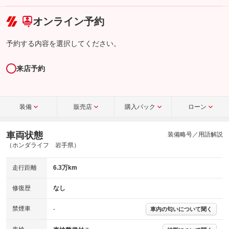
こちら
オンライン予約
予約する内容を選択してください。
来店予約
装備
販売店
購入パック
ローン
車両状態
装備略号／用語解説
（ホンダライフ 岩手県）
走行距離
6.3万km
修復歴
なし
禁煙車
-
車内の匂いについて聞く