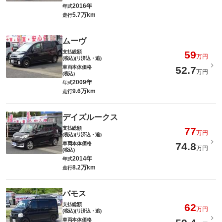
2016年
年式
5.7万km
走行
ムーヴ
支払総額
59
万円
(税込)(リ済込・追)
車両本体価格
52.7
万円
(税込)
2009年
年式
9.6万km
走行
デイズルークス
支払総額
77
万円
(税込)(リ済込・追)
車両本体価格
74.8
万円
(税込)
2014年
年式
8.2万km
走行
バモス
支払総額
62
万円
(税込)(リ済込・追)
車両本体価格