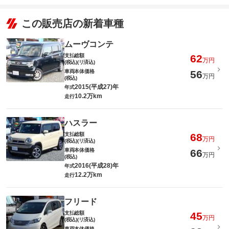
この販売店の新着車種
ムーヴコンテ
支払総額
62
万円
(税込)(リ済込)
車両本体価格
56
万円
(税込)
2015(平成27)年
年式
10.2万km
走行
ハスラー
支払総額
68
万円
(税込)(リ済込)
車両本体価格
66
万円
(税込)
2016(平成28)年
年式
12.2万km
走行
フリード
支払総額
45
万円
(税込)(リ済込)
車両本体価格