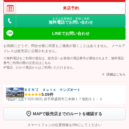
来店予約
まずは在庫確認・見積り依頼
無料電話でお問い合わせ
LINEでお問い合わせ
お気軽にどうぞ。問合せ後に何度もご連絡が届くことはありません。 メールア
ドレスは販売店に公開されません。
※無料電話をご利用の場合は、販売店へお客様の電話番号が通知されます。無料電話
番号ご利用の際の注意点は
こちら
IP電話、ひかり電話からはご利用いただけません。
詳細はこちら
ＫＥＮ’Ｚ Ａｕｔｏ ケンズオート
5.0
9件
【STEP1】
認証画面でグーネットを友だち追加してから「許可する」ボタンを押
〒020-0831 岩手県盛岡市三本柳１７地割６１－３
します
MAPで販売店までのルートを確認する
【STEP2】
トーク画面で
ボタンをタップして問い合わせを
完了してください。
スマートフォンの位置情報をONにしてください