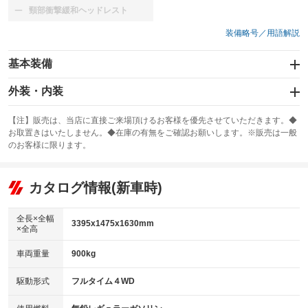
頸部衝撃緩和ヘッドレスト
：装備なし
装備略号／用語解説
基本装備
エアバッグ：運転席/助手席
外装・内装
：装備あり
スライドドア
カーナビ
：装備なし
：装備なし
【注】販売は、当店に直接ご来場頂けるお客様を優先させていただきます。◆
お取置きはいたしません。◆在庫の有無をご確認お願いします。※販売は一般
サンルーフ
ABS
TV
：装備なし
：装備あり
：装備なし
のお客様に限ります。
エアコン
Wエアコン
オーディオ：CDまたはCDチェンジャー
：装備あり
：装備なし
：装備あり
リフトアップ
パワーステアリング
カタログ情報(新車時)
ビジュアル
：装備なし
：装備あり
：装備なし
ダウンヒルアシストコントロール
アルミホイール
：装備なし
：装備なし
全長×全幅
3395x1475x1630mm
×全高
パワーウィンドウ
盗難防止システム
革シート
ハーフレザーシート
：装備あり
：装備なし
：装備なし
：装備なし
車両重量
900kg
アイドリングストップ
ドライブレコーダー
キーレス
LEDヘッドランプ
：装備なし
：装備なし
：装備あり
：装備なし
USB入力端子
Bluetooth接続
駆動形式
フルタイム４WD
HID(キセノンライト)
ポータブルナビ
：装備なし
：装備なし
：装備なし
：装備なし
100V電源
クリーンディーゼル