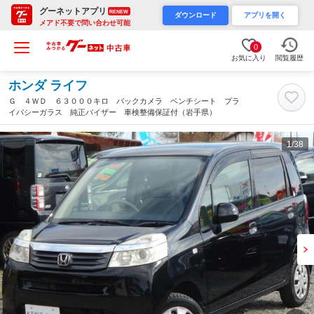
グーネットアプリ
RENEW
ダウンロード
アプリを開く
メアド不要で問い合わせ可能
0
お気に入り
閲覧履歴
ホンダ ライフ
Ｇ ４ＷＤ ６３０００キロ バックカメラ ベンチシート プラ
イバシーガラス 純正バイザー 車検整備保証付（岩手県）
1
/38