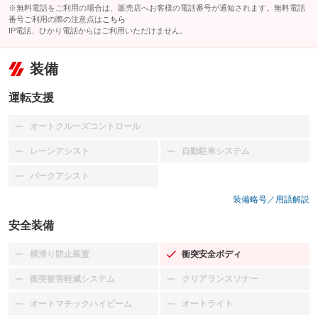
※無料電話をご利用の場合は、販売店へお客様の電話番号が通知されます。無料電話
番号ご利用の際の注意点は
こちら
IP電話、ひかり電話からはご利用いただけません。
装備
運転支援
オートクルーズコントロール
：装備なし
レーンアシスト
自動駐車システム
：装備なし
：装備なし
パークアシスト
：装備なし
装備略号／用語解説
安全装備
横滑り防止装置
衝突安全ボディ
：装備なし
：装備あり
衝突被害軽減システム
クリアランスソナー
：装備なし
：装備なし
オートマチックハイビーム
オートライト
：装備なし
：装備なし