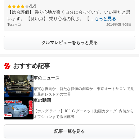
4.4
【総合評価】 乗り心地が良く自分に合っていて、いい車だと思
います。 【良い点】 乗り心地の良さ。 【...
もっと見る
Toraっコ
2014年05月09日
クルマレビューをもっと見る
おすすめ記事
車のニュース
忠実な復元か、新たな価値の創造か。東京オートサロンで見
た最新レストアの世界
車の動画
【ホンダ ライフ】JC1 G グーネット動画カタログ_内装から
オプションまで徹底解説
記事一覧を見る