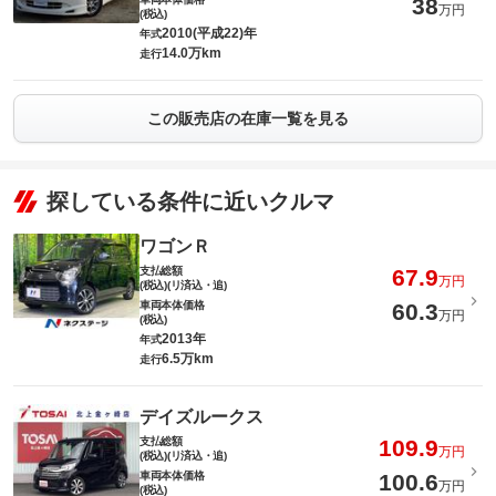
38
万円
(税込)
2010(平成22)年
年式
14.0万km
走行
この販売店の在庫一覧を見る
探している条件に近いクルマ
ワゴンＲ
支払総額
67.9
万円
(税込)(リ済込・追)
車両本体価格
60.3
万円
(税込)
2013年
年式
6.5万km
走行
デイズルークス
支払総額
109.9
万円
(税込)(リ済込・追)
車両本体価格
100.6
万円
(税込)