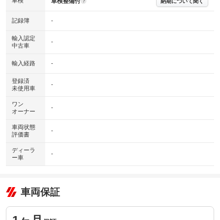
車検
車検整備付
納期について聞く
?
記録簿
-
輸入認定
-
中古車
輸入経路
-
登録済
-
未使用車
ワン
-
オーナー
車両状態
-
評価書
ディーラ
-
ー車
車両保証