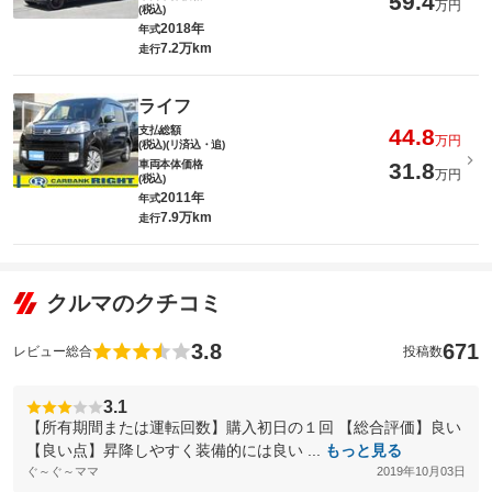
59.4
万円
(税込)
2018年
年式
7.2万km
走行
ライフ
支払総額
44.8
万円
(税込)(リ済込・追)
車両本体価格
31.8
万円
(税込)
2011年
年式
7.9万km
走行
クルマのクチコミ
3.8
671
レビュー総合
投稿数
3.1
【所有期間または運転回数】購入初日の１回 【総合評価】良い
【良い点】昇降しやすく装備的には良い ...
もっと見る
ぐ～ぐ～ママ
2019年10月03日