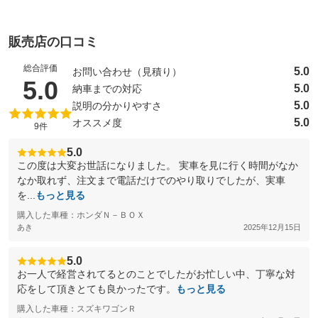
販売店の口コミ
総合評価
5.0
お問い合わせ（見積り）
（5点満点中）
5.0
5.0
納車までの対応
5.0
説明の分かりやすさ
5.0
オススメ度
9件
5.0
この度は大変お世話になりました。 実車を見に行く時間がなか
なか取れず、注文まで電話だけでのやり取りでしたが、実車
を...
もっと見る
購入した車種：ホンダＮ－ＢＯＸ
あき
2025年12月15日
5.0
お一人で経営されてるとのことでしたがお忙しい中、丁寧な対
応をして頂きとても良かったです。
もっと見る
購入した車種：スズキワゴンＲ