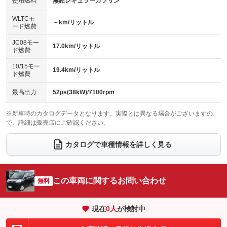
バックカメラ
ETC
使用燃料
無鉛レギュラーガソリン
：装備なし
：装備なし
：装備あり
：装備なし
センターデフロック
エアロ
スマートキー
：装備なし
WLTCモ
：装備なし
：装備なし
－km/リットル
ード燃費
レンタカーアップ
展示・試乗車
ローダウン
ランフラットタイヤ
：装備なし
：装備なし
：装備なし
：装備なし
JC08モー
17.0km/リットル
ド燃費
電動格納ミラー
パワーシート
3列シート
：装備なし
：装備なし
：装備なし
10/15モー
装備略号／用語解説
19.4km/リットル
ベンチシート
フルフラットシート
ド燃費
：装備あり
：装備なし
チップアップシート
オットマン
：装備なし
：装備なし
最高出力
52ps(38kW)/7100rpm
電動格納サードシート
シートヒーター
：装備なし
：装備なし
※新車時のカタログデータとなります。実際とは異なる場合がございますの
で、詳細は販売店にご確認ください。
ウォークスルー
後席モニター
：装備なし
：装備なし
電動リアゲート
フロントカメラ
カタログで車種情報を詳しく見る
：装備なし
：装備なし
シートエアコン
全周囲カメラ
：装備なし
：装備なし
サイドカメラ
ルーフレール
この車両に関するお問い合わせ
：装備なし
無料
：装備なし
エアサスペンション
ヘッドライトウォッシャー
：装備なし
：装備なし
現在
0
人
が検討中
装備略号／用語解説