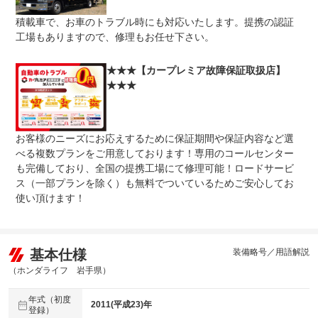
保証修理
-
積載車で、お車のトラブル時にも対応いたします。提携の認証
受付先
工場もありますので、修理もお任せ下さい。
整備付 法定12ヶ月または法定24ヶ月点検整備付
法定整備
※車検なし・車検整備付の場合は法定24ヶ月点検整備付
※商用車は6ヶ月または12ヶ月点検整備付
★★★【カープレミア故障保証取扱店】
★★★
車検残：無（購入時に新規取得）車検の取得にあたって法
法定整備
定費用（自動車重量税、自賠責保険料など）が本体価格と
について
は別に必要です。車検整備付き車検整備（法定２４ヶ月定
期点検整備／商用車は１２ヶ月）を実施致します
お客様のニーズにお応えするために保証期間や保証内容など選
べる複数プランをご用意しております！専用のコールセンター
も完備しており、全国の提携工場にて修理可能！ロードサービ
ス（一部プランを除く）も無料でついているためご安心してお
使い頂けます！
基本仕様
装備略号／用語解説
（ホンダライフ 岩手県）
年式（初度
2011(平成23)年
登録）