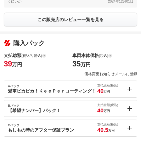
うにいか
2024年12月01日
この販売店のレビュー一覧を見る
購入パック
支払総額
車両本体価格
(税込/リ済込)
(税込)
39
35
万円
万円
価格変更お知らせメールに登録
支払総額(税込)
Aパック
40
愛車ピカピカ！ＫｅｅＰｅｒコーティング！
万円
内：オプシ
1
ョン価格
支払総額(税込)
Bパック
万円
40
(税込)
【希望ナンバー】パック！
万円
車両本体価
35
万円
内：オプシ
格
1
ョン価格
支払総額(税込)
Cパック
万円
40.5
(税込)
もしもの時のアフター保証プラン
万円
車両本体価
35
万円
内：オプシ