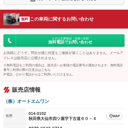
シートエアコン
全周囲カメラ
：装備なし
：装備なし
サイドカメラ
ルーフレール
この車両に関するお問い合わせ
：装備なし
無料
：装備なし
エアサスペンション
ヘッドライトウォッシャー
：装備なし
：装備なし
装備略号／用語解説
まずは在庫確認・見積り依頼
無料電話でお問い合わせ
お気軽にどうぞ。問合せ後に何度もご連絡が届くことはありません。メールア
ドレスは販売店に公開されません。
※無料電話をご利用の場合は、販売店へお客様の電話番号が通知されます。無料電話
番号ご利用の際の注意点は
こちら
IP電話、ひかり電話からはご利用いただけません。
販売店情報
（株）オートエムワン
014-0102
住所
MAP
秋田県大仙市四ツ屋字下古道６０－４