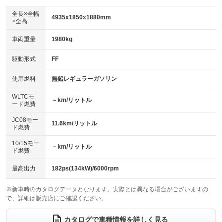
ダウンヒルアシストコントロール
アルミホイール：18インチ
：装備なし
：装備あり
全長×全幅
4935x1850x1880mm
×全高
パワーウィンドウ
盗難防止システム
革シート
ハーフレザーシート
：装備あり
：装備あり
：装備なし
：装備なし
車両重量
1980kg
アイドリングストップ
ドライブレコーダー
キーレス
LEDヘッドランプ
：装備なし
：装備あり
：装備あり
：装備あり
USB入力端子
Bluetooth接続
駆動形式
FF
HID(キセノンライト)
ポータブルナビ
：装備なし
：装備あり
：装備なし
：装備なし
100V電源
クリーンディーゼル
バックカメラ
ETC
使用燃料
無鉛レギュラーガソリン
：装備なし
：装備なし
：装備あり
：装備あり
センターデフロック
エアロ
スマートキー
：装備なし
WLTCモ
：装備なし
：装備あり
－km/リットル
ード燃費
レンタカーアップ
展示・試乗車
ローダウン
ランフラットタイヤ
：装備なし
：装備なし
：装備なし
：装備なし
JC08モー
11.6km/リットル
ド燃費
電動格納ミラー
パワーシート
3列シート
：装備あり
：装備なし
：装備あり
10/15モー
装備略号／用語解説
－km/リットル
ベンチシート
フルフラットシート
ド燃費
：装備なし
：装備あり
チップアップシート
オットマン
：装備なし
：装備あり
最高出力
182ps(134kW)/6000rpm
電動格納サードシート
シートヒーター
：装備なし
：装備なし
※新車時のカタログデータとなります。実際とは異なる場合がございますの
で、詳細は販売店にご確認ください。
ウォークスルー
後席モニター
：装備あり
：装備なし
電動リアゲート
フロントカメラ
カタログで車種情報を詳しく見る
：装備なし
：装備なし