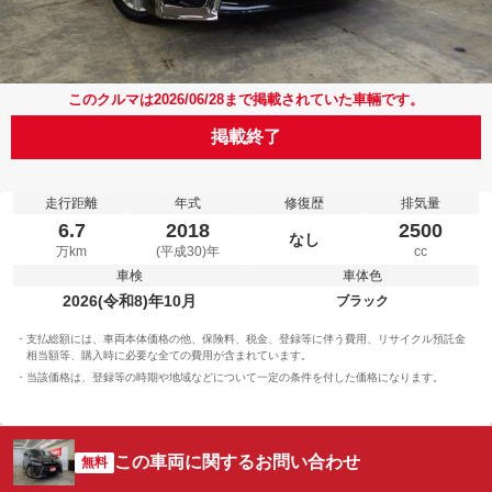
このクルマは2026/06/28まで掲載されていた車輛です。
掲載終了
走行距離
年式
修復歴
排気量
6.7
2018
2500
なし
万km
(平成30)年
cc
車検
車体色
2026(令和8)年10月
ブラック
支払総額には、車両本体価格の他、保険料、税金、登録等に伴う費用、リサイクル預託金
相当額等、購入時に必要な全ての費用が含まれています。
当該価格は、登録等の時期や地域などについて一定の条件を付した価格になります。
この車両に関するお問い合わせ
無料