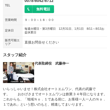
0078-6042-6712
TEL
無料電話
営業時間
９：００～１８：００
毎週火曜日・第3月曜日 12月31日、1月1日 8/11～8/13お
定休日
盆休業日
販売可能エ
直接お問合せください
リア
スタッフ紹介
代表取締役 武藤伸一
いらっしゃいませ！株式会社オートエムワン、代表の武藤で
す。 おかげさまでオートエムワンは創業３４年目になります。
これからも、「地域Ｎｏ．１である前に、お客様一人一人のＮｏ．
１であれ」という想いのもと、精進してまいります。