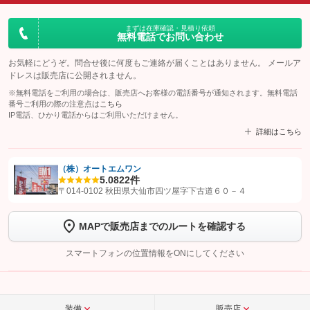
まずは在庫確認・見積り依頼
無料電話でお問い合わせ
お気軽にどうぞ。問合せ後に何度もご連絡が届くことはありません。 メールア
ドレスは販売店に公開されません。
※無料電話をご利用の場合は、販売店へお客様の電話番号が通知されます。無料電話
番号ご利用の際の注意点は
こちら
IP電話、ひかり電話からはご利用いただけません。
詳細はこちら
（株）オートエムワン
5.0
822件
【STEP1】
認証画面でグーネットを友だち追加してから「許可する」ボタンを押
〒014-0102 秋田県大仙市四ツ屋字下古道６０－４
します
MAPで販売店までのルートを確認する
【STEP2】
トーク画面で
ボタンをタップして問い合わせを
完了してください。
スマートフォンの位置情報をONにしてください
こちら
装備
販売店