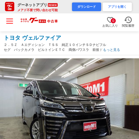
グーネットアプリ
RENEW
ダウンロード
アプリを開く
メアド不要で問い合わせ可能
0
お気に入り
閲覧履歴
トヨタ ヴェルファイア
２．５Ｚ Ａエディション ＴＳＳ 純正１０インチＳＤナビフル
セグ バックカメラ ビルトインＥＴＣ 両側パワスラ 前後ドラ
もっと見る
レコ ＬＥＤヘッドライト ＬＥＤフォグ 純正１８インチＡＷ
スタッドレス社外ＡＷセット付属 ＶＳＣ ＴＲＣ（秋田県）