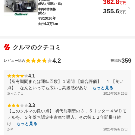
362.8
万円
(税込)(リ済込・追)
車両本体価格
355.6
万円
(税込)
2020年
年式
4.3万km
走行
クルマのクチコミ
4.2
359
レビュー総合
投稿数
4.1
【所有期間または運転回数】１週間 【総合評価】 ４ 【良い
点】 なんといっても広いし高級感があり...
もっと見る
浜っこ７１
2015年02月26日
3.3
【このクルマの良い点】 初代前期型の３．５リッター４ＷＤモ
デルを、３年落ち認定中古車で購入。その後１２年間乗り続
け...
もっと見る
Z-M
2025年09月27日