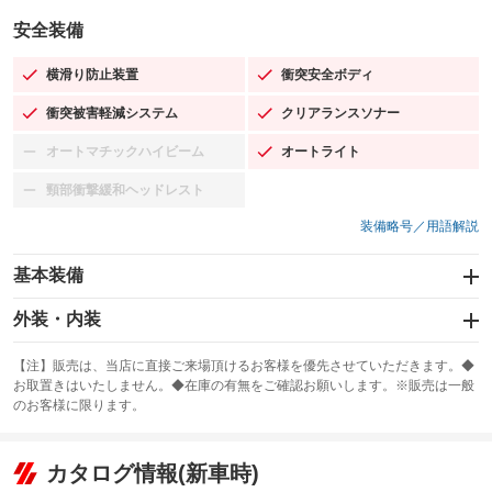
安全装備
横滑り防止装置
衝突安全ボディ
：装備あり
：装備あり
衝突被害軽減システム
クリアランスソナー
：装備あり
：装備あり
オートマチックハイビーム
オートライト
：装備なし
：装備あり
頸部衝撃緩和ヘッドレスト
：装備なし
装備略号／用語解説
基本装備
エアバッグ：運転席/助手席/サイド
外装・内装
：装備あり
スライドドア：両面電動
カーナビ：SDナビ
：装備あり
：装備あり
【注】販売は、当店に直接ご来場頂けるお客様を優先させていただきます。◆
お取置きはいたしません。◆在庫の有無をご確認お願いします。※販売は一般
サンルーフ
ABS
TV：フルセグ
：装備なし
：装備あり
：装備あり
のお客様に限ります。
エアコン
Wエアコン
オーディオ：CDまたはCDチェンジャー
：装備あり
：装備あり
：装備あり
リフトアップ
パワーステアリング
カタログ情報(新車時)
ビジュアル：-／DVD再生
：装備なし
：装備あり
：装備あり