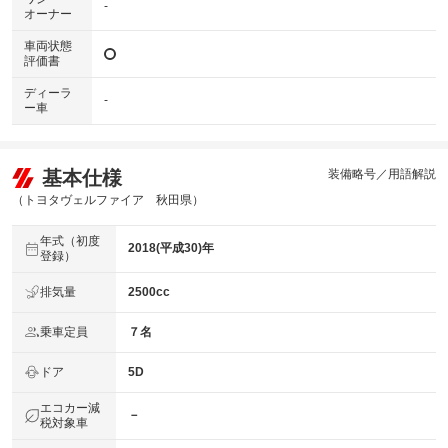
-
オーナー
車両状態
評価書
ディーラ
-
ー車
基本仕様
装備略号／用語解説
（トヨタヴェルファイア 秋田県）
年式（初度
2018(平成30)年
登録）
排気量
2500cc
乗車定員
７名
ドア
5D
エコカー減
－
税対象車