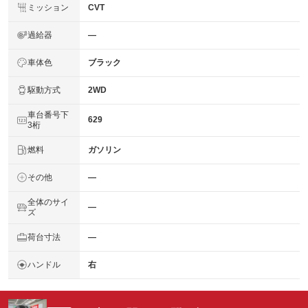
ミッション
CVT
過給器
―
車体色
ブラック
駆動方式
2WD
車台番号下
629
3桁
燃料
ガソリン
その他
―
全体のサイ
―
ズ
荷台寸法
―
ハンドル
右