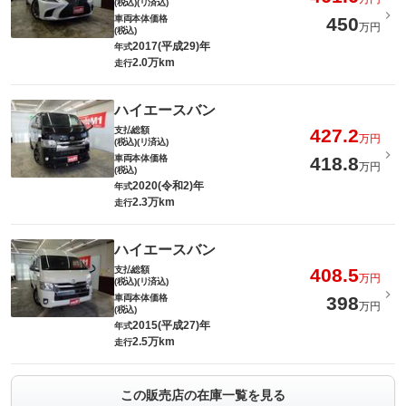
(税込)(リ済込)
車両本体価格
450
万円
(税込)
2017(平成29)年
年式
2.0万km
走行
ハイエースバン
支払総額
427.2
万円
(税込)(リ済込)
車両本体価格
418.8
万円
(税込)
2020(令和2)年
年式
2.3万km
走行
ハイエースバン
支払総額
408.5
万円
(税込)(リ済込)
車両本体価格
398
万円
(税込)
2015(平成27)年
年式
2.5万km
走行
この販売店の在庫一覧を見る