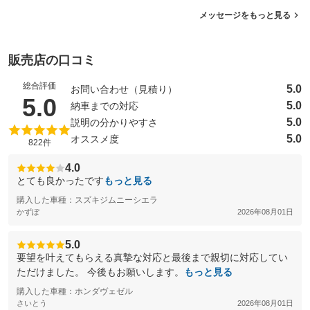
メッセージをもっと見る
販売店の口コミ
総合評価
5.0
お問い合わせ（見積り）
（5点満点中）
5.0
5.0
納車までの対応
5.0
説明の分かりやすさ
5.0
オススメ度
822件
4.0
とても良かったです
もっと見る
購入した車種：スズキジムニーシエラ
かずぽ
2026年08月01日
5.0
要望を叶えてもらえる真摯な対応と最後まで親切に対応してい
ただけました。 今後もお願いします。
もっと見る
購入した車種：ホンダヴェゼル
さいとう
2026年08月01日