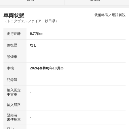
車両状態
装備略号／用語解説
（トヨタヴェルファイア 秋田県）
走行距離
6.7万km
修復歴
なし
禁煙車
-
車検
2026(令和8)年10月
?
記録簿
-
輸入認定
-
中古車
輸入経路
-
登録済
-
未使用車
ワン