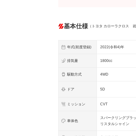
基本仕様
（トヨタ カローラクロス 
年式(初度登録)
2022(令和4)年
排気量
1800cc
駆動方式
4WD
ドア
5D
ミッション
CVT
スパークリングブラ
車体色
リスタルシャイン