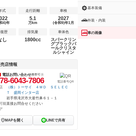
基本装備
年式
走行距離
車検
022
5.1
2027
外装・内装
和4)年
万km
(令和9)年1月
修復歴
排気量
車体色
車の画像
なし
1800cc
スパークリン
グブラックパ
ールクリスタ
ルシャイン
販売店情報
電話お問い合わせ
携帯可
78-6043-7806
電話番号QR
店
（株）トーサイ ４ＷＤ ＳＥＬＥＣ
Ｔ 盛岡インター店
岩手県滝沢市大釜竹鼻６１－１
可能
直接お問合せください
ア
MAPを開く
LINEで共有