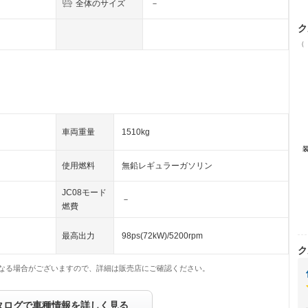
全体のサイズ
－
ク
（
車両重量
1510kg
使用燃料
無鉛レギュラーガソリン
JC08モード
－
燃費
最高出力
98ps(72kW)/5200rpm
ク
なる場合がございますので、詳細は販売店にご確認ください。
タログで車種情報を詳しく見る