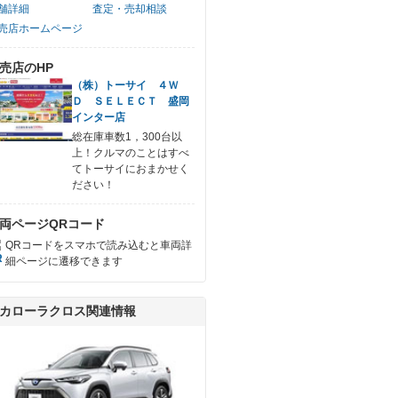
舗詳細
査定・売却相談
売店ホームページ
売店のHP
（株）トーサイ ４Ｗ
Ｄ ＳＥＬＥＣＴ 盛岡
インター店
総在庫車数1，300台以
上！クルマのことはすべ
てトーサイにおまかせく
ださい！
両ページQRコード
QRコードをスマホで読み込むと車両詳
細ページに遷移できます
カローラクロス関連情報