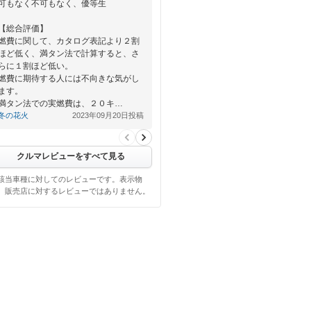
可もなく不可もなく、優等生
【総合評価】
燃費に関して、カタログ表記より２割
ほど低く、満タン法で計算すると、さ
らに１割ほど低い。
燃費に期待する人には不向きな気がし
ます。
満タン法での実燃費は、２０キ…
冬の花火
2023年09月20日投稿
クルマレビューをすべて見る
該当車種に対してのレビューです。表示物
、販売店に対するレビューではありません。