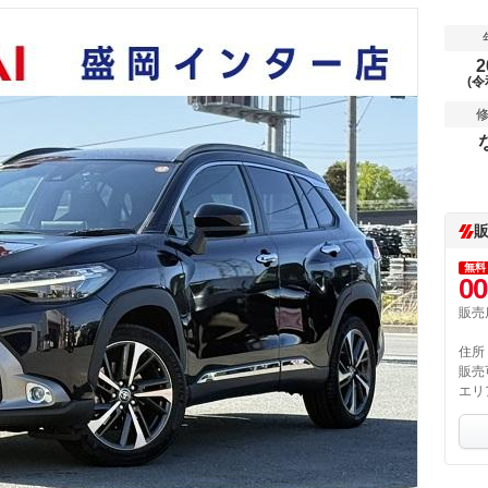
2
(令
無料
00
販売
住所
販売
エリ