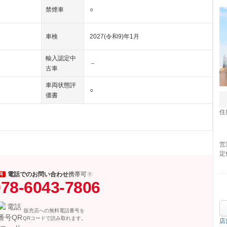
禁煙車
○
車検
2027(令和9)年1月
輸入認定中
－
古車
車両状態評
○
価書
住
営
定
電話でのお問い合わせ
携帯可
料
78-6043-7806
販売店への無料電話番号を
QRコードで読み取れます。
店