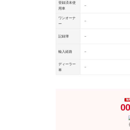
登録済未使
－
用車
ワンオーナ
－
ー
記録簿
－
輸入経路
－
ディーラー
－
車
無
00