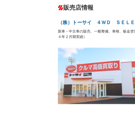
ダウンヒルアシストコントロール
－
販売店情報
オーディオ
－
盗難防止システム
アイドリ
ヘッドライトウォッシャ
革シート
－
－
（株）トーサイ ４ＷＤ ＳＥＬＥ
ー
Bluetooth接続
100V電源
－
新車・中古車の販売、一般整備、車検、板金
LEDヘッドランプ
HID(キ
－
レンタカーアップ
展示・試
４年２月期実績）
－
－
ETC
エアロ
－
ランフラットタイヤ
パワーシ
－
フルフラットシート
チップア
－
－
シートヒーター
ウォーク
－
フロントカメラ
シートエ
－
ルーフレール
エアサス
－