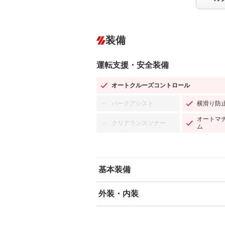
装備
運転支援・安全装備
オートクルーズコントロール
パークアシスト
横滑り防
－
オートマ
クリアランスソナー
－
ム
基本装備
外装・内装
エアバッグ：運転席/助手席/サイド
ABS
エアコン
カーナビ
－