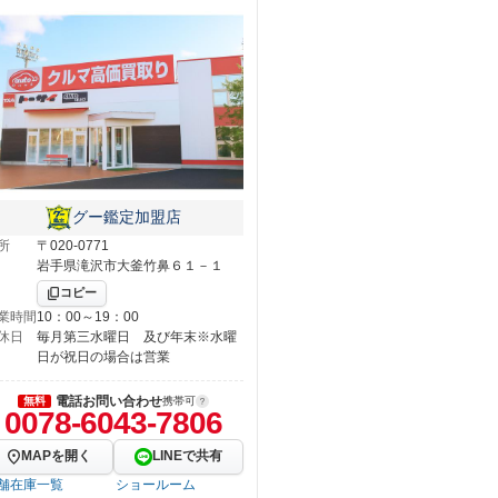
グー鑑定加盟店
所
〒020-0771
岩手県滝沢市大釜竹鼻６１－１
コピー
業時間
10：00～19：00
休日
毎月第三水曜日 及び年末※水曜
日が祝日の場合は営業
電話お問い合わせ
無料
携帯可
0078-6043-7806
MAPを開く
LINEで共有
舗在庫一覧
ショールーム