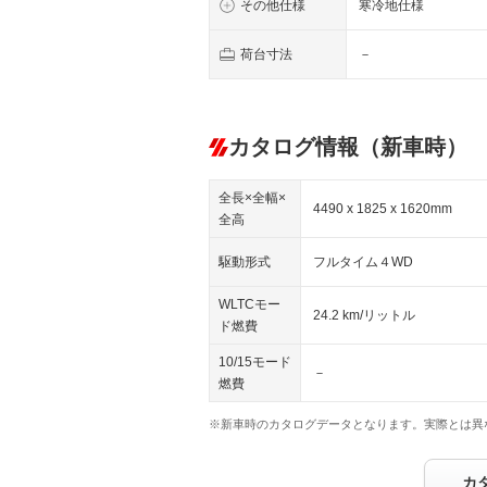
その他仕様
寒冷地仕様
荷台寸法
－
カタログ情報（新車時）
全長×全幅×
4490 x 1825 x 1620mm
全高
駆動形式
フルタイム４WD
WLTCモー
24.2 km/リットル
ド燃費
10/15モード
－
燃費
※新車時のカタログデータとなります。実際とは異
カ