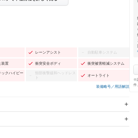
レーンアシスト
自動駐車システム
－
止装置
衝突安全ボディ
衝突被害軽減システム
チックハイビー
頸部衝撃緩和ヘッドレス
オートライト
－
ト
※
件
装備略号／用語解説
スライドドア
サンルーフ
－
－
Wエアコン
リフトアップ
－
－
TV
－