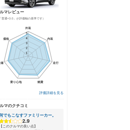
ルマレビュー
「普通=3.0」が評価軸の基準です）
外装
外装
5
5
4
4
価格
価格
内装
内装
3
3
2
2
1
1
装備
装備
走行
走行
乗り心地
乗り心地
燃費
燃費
評価詳細を見る
ルマのクチコミ
何でもこなすファミリーカー。
2.9
【このクルマの良い点】