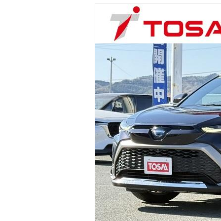
マガジン
車カタログ
自動車ローン
保険
レビュー
価格相場
教習所
用語集