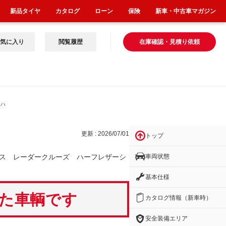
新品タイヤ
カタログ
ローン
保険
新車・中古車マガジン
気に入り
閲覧履歴
在庫確認・見積り依頼
 ハ
更新 : 2026/07/01
トップ
車両状態
ス レーダークルーズ ハーフレザーシ
基本仕様
いた車輌です
カタログ情報（新車時）
安全装備エリア