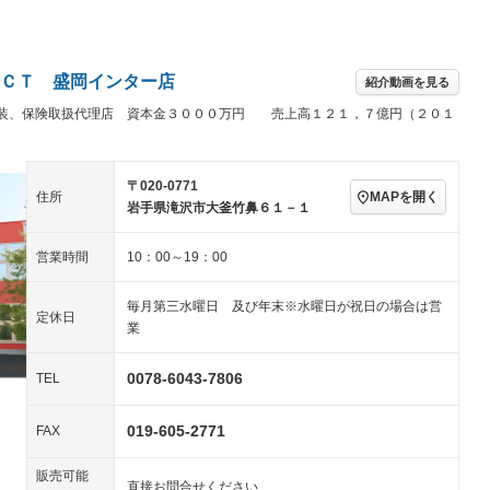
パワーステアリング
パワーウィンドウ
アルミホイール：18イ
－ビジュアル
－
ンチ
ングストップ
ドライブレコーダー
USB入力端子
ハーフレザーシート
キーレス
ＣＴ 盛岡インター店
紹介動画を見る
クリーンディーゼル
センターデフロック
－
－
塗装、保険取扱代理店 資本金３０００万円 売上高１２１，７億円（２０１
セノンライト)
ポータブルナビ
バックカメラ
－
乗車
電動格納ミラー
スマートキー
ローダウン
－
〒020-0771
装備略号／用語解説
MAPを開く
住所
ート
3列シート
ベンチシート
－
－
岩手県滝沢市大釜竹鼻６１－１
ップシート
オットマン
電動格納サードシート
－
－
営業時間
10：00～19：00
スルー
後席モニター
電動リアゲート
－
毎月第三水曜日 及び年末※水曜日が祝日の場合は営
アコン
全周囲カメラ
サイドカメラ
定休日
業
ペンション
0078-6043-7806
TEL
装備略号／用語解説
019-605-2771
FAX
販売可能
直接お問合せください