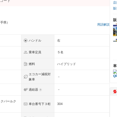
店
販
販
岩手県）
用語解説
ハンドル
右
乗車定員
５名
燃料
ハイブリッド
車
エコカー減税対
－
象車
過給器
－
ックパールク
車台番号下３桁
304