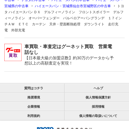
中古車
トヨタの中古車
ハイエースバンの中古車
ハイエースバン・
宮城県の中古車
ハイエースバン・宮城県仙台市宮城野区の中古車
トヨ
タ ハイエースバン ＤＸ デルフィーノライン フロントスポイラー デルフ
ィーノライン オーバーフェンダー バルベロアーバングランデ １７イン
チＡＷ ＥＴＣ カーテン 天井・壁面断熱処理 ダウンライト 走行充
電 外部充電
車買取・車査定はグーネット買取 営業電
話なし
【日本最大級の加盟店数】約30万のデータから予
想以上の高額査定を実現！
質問はコチラ
ヘルプ
推奨環境
個人情報保護方針
企業情報
採用情報
利用規約
個人情報の取扱いについて