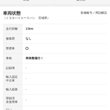
車両状態
装備略号／用語解説
（トヨタハイエースバン 宮城県）
走行距離
13km
修復歴
なし
禁煙車
車検
車検整備付
?
記録簿
-
輸入認定
-
中古車
輸入経路
-
登録済
-
未使用車
ワン