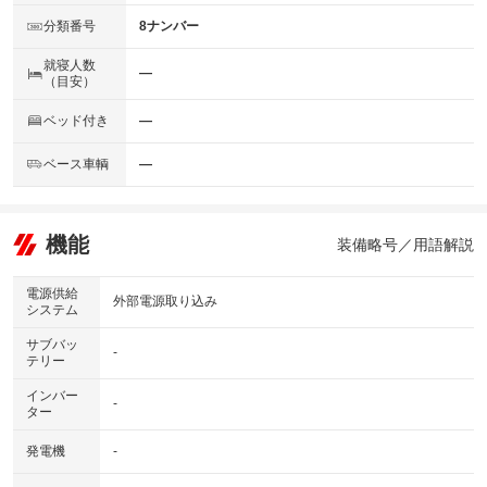
分類番号
8ナンバー
就寝人数
―
（目安）
ベッド付き
―
ベース車輌
―
機能
装備略号／用語解説
電源供給
外部電源取り込み
システム
サブバッ
-
テリー
インバー
-
ター
発電機
-