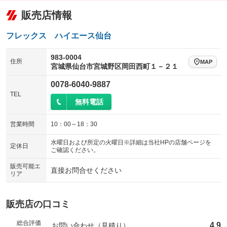
：装備なし
：装備なし
販売店情報
給水タンク
排水タンク
ローダウン
ランフラットタイヤ
：装備あり
：装備あり
：装備なし
：装備なし
温水設備
テレビ
パワーシート
3列シート
：装備なし
：装備なし
フレックス ハイエース仙台
：装備なし
：装備なし
可動式室内
テント接続可
ベンチシート
フルフラットシート
：装備なし
：装備なし
：装備なし
：装備なし
983-0004
住所
MAP
宮城県仙台市宮城野区岡田西町１－２１
クラッチレス
ヒッチメンバー
チップアップシート
オットマン
：装備なし
：装備なし
：装備なし
：装備なし
0078-6040-9887
坂道発進補助装置
レンタカーアップ
電動格納サードシート
シートヒーター
：装備なし
：装備なし
：装備なし
：装備なし
TEL
無料電話
展示・試乗車
ウォークスルー
後席モニター
：装備なし
：装備なし
：装備なし
電動格納ミラー
電動リアゲート
フロントカメラ
：装備なし
営業時間
10：00～18：30
：装備なし
：装備あり
装備略号／用語解説
シートエアコン
全周囲カメラ
水曜日および所定の火曜日※詳細は当社HPの店舗ページを
：装備なし
：装備あり
定休日
ご確認ください。
サイドカメラ
ルーフレール
：装備あり
：装備なし
販売可能エ
直接お問合せください
リア
エアサスペンション
ヘッドライトウォッシャー
：装備なし
：装備なし
FFヒーター
電子レンジ
：装備あり
：装備なし
販売店の口コミ
冷蔵庫 ３ＷＡＹ式
冷蔵庫 コンプレッサー式
：装備なし
：装備なし
総合評価
4.9
お問い合わせ（見積り）
プルダウンベッド（昇降式ベッ
プルダウンベッド・電動（昇降