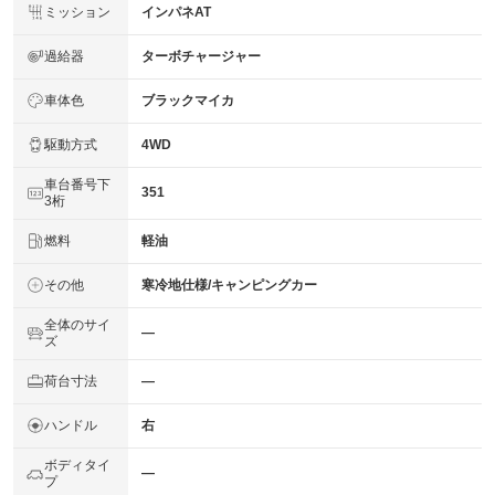
ミッション
インパネAT
過給器
ターボチャージャー
車体色
ブラックマイカ
駆動方式
4WD
車台番号下
351
3桁
燃料
軽油
その他
寒冷地仕様/キャンピングカー
全体のサイ
―
ズ
荷台寸法
―
ハンドル
右
ボディタイ
―
プ