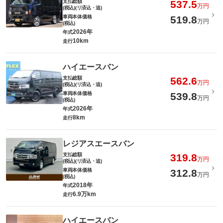
支払総額
537.5
万円
(税込)(リ済込・追)
車両本体価格
519.8
万円
(税込)
2026年
年式
10km
走行
ハイエースバン
支払総額
562.6
万円
(税込)(リ済込・追)
車両本体価格
539.8
万円
(税込)
2026年
年式
8km
走行
レジアスエースバン
支払総額
319.8
万円
(税込)(リ済込・追)
車両本体価格
312.8
万円
(税込)
2018年
年式
6.9万km
走行
ハイエースバン