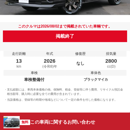
このクルマは2026/08/02まで掲載されていた車輛です。
掲載終了
走行距離
年式
修復歴
排気量
13
2026
2800
なし
km
(令和8)年
cc(D)
車検
車体色
車検整備付
ブラックマイカ
支払総額には、車両本体価格の他、保険料、税金、登録等に伴う費用、リサイクル預託金
相当額等、購入時に必要な全ての費用が含まれています。
当該価格は、登録等の時期や地域などについて一定の条件を付した価格になります。
この車両に関するお問い合わせ
無料