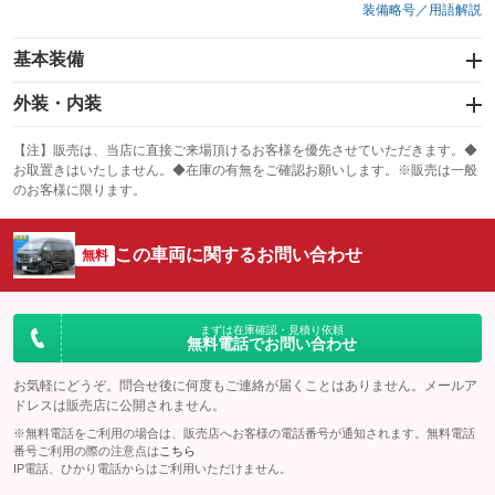
装備略号／用語解説
基本装備
エアバッグ：運転席/助手席
外装・内装
：装備あり
スライドドア：片面
カーナビ
：装備あり
：装備なし
【注】販売は、当店に直接ご来場頂けるお客様を優先させていただきます。◆
お取置きはいたしません。◆在庫の有無をご確認お願いします。※販売は一般
サンルーフ
ABS
TV
：装備なし
：装備あり
：装備なし
のお客様に限ります。
エアコン
Wエアコン
オーディオ
：装備あり
：装備あり
：装備なし
この車両に関するお問い合わせ
リフトアップ
パワーステアリング
無料
ビジュアル
：装備なし
：装備あり
：装備なし
ダウンヒルアシストコントロール
アルミホイール：アルミホイール
：装備なし
：装備あり
パワーウィンドウ
盗難防止システム
まずは在庫確認・見積り依頼
革シート
ハーフレザーシート
：装備あり
：装備あり
無料電話でお問い合わせ
：装備なし
：装備なし
アイドリングストップ
ドライブレコーダー
キーレス
LEDヘッドランプ
：装備なし
：装備なし
：装備あり
：装備あり
お気軽にどうぞ。問合せ後に何度もご連絡が届くことはありません。メールア
ドレスは販売店に公開されません。
USB入力端子
Bluetooth接続
HID(キセノンライト)
ポータブルナビ
：装備なし
：装備あり
：装備なし
：装備なし
※無料電話をご利用の場合は、販売店へお客様の電話番号が通知されます。無料電話
100V電源
クリーンディーゼル
番号ご利用の際の注意点は
こちら
バックカメラ
ETC
：装備なし
：装備なし
：装備あり
：装備なし
IP電話、ひかり電話からはご利用いただけません。
センターデフロック
エアロ
スマートキー
：装備なし