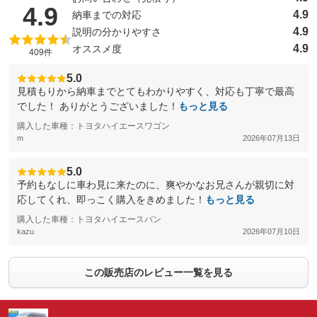
（5点満点中）
4.9
：装備なし
：装備なし
ド）
式ベッド）
4.9
納車までの対応
4.9
説明の分かりやすさ
バンクベッド
二段ベッド
：装備なし
：装備なし
4.9
オススメ度
409件
座席兼用
常設ベッド
：装備あり
：装備なし
5.0
組立ベッド・電動
組立ベッド
：装備なし
：装備あり
見積もりから納車までとてもわかりやすく、対応も丁寧で最高
でした！ ありがとうございました！
もっと見る
キッチン（シンク）
キッチン（コンロ）
：装備あり
：装備あり
購入した車種：トヨタハイエースワゴン
トイレ
ルーフエアコン
：装備なし
：装備なし
m
2026年07月13日
ウインドウエアコン
テーブル
：装備なし
：装備あり
5.0
シャワー
サイドオーニング
予約もなしに車わ見に来たのに、爽やかなお兄さんが親切に対
：装備なし
：装備なし
応してくれ、即っこく購入をきめました！
もっと見る
ポップアップルーフ
網戸
：装備なし
：装備なし
購入した車種：トヨタハイエースバン
装備略号／用語解説
kazu
2026年07月10日
この販売店のレビュー一覧を見る