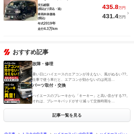
支払総額
435.8
万円
(税込)(リ済込・追)
車両本体価格
431.4
万円
(税込)
2019年
年式
4.3万km
走行
おすすめ記事
故障・修理
暑い日にハイエースのエアコンが冷えない、風がぬるい??。
仕事で使う車だと、エアコンが効かないのは死活…
パーツ取付・交換
ハイエースのブレーキから「キーキー」と高い音がする??。
それは、ブレーキパッドがすり減って交換時期を…
記事一覧を見る