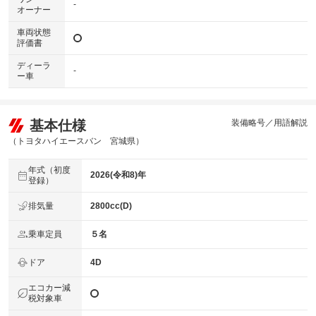
-
オーナー
車両状態
評価書
ディーラ
-
ー車
基本仕様
装備略号／用語解説
（トヨタハイエースバン 宮城県）
年式（初度
2026(令和8)年
登録）
排気量
2800cc(D)
乗車定員
５名
ドア
4D
エコカー減
税対象車