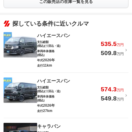
この販売店の在庫一覧を見る
探している条件に近いクルマ
ハイエースバン
支払総額
535.5
万円
(税込)(リ済込・追)
車両本体価格
509.8
万円
(税込)
2026年
年式
11km
走行
ハイエースバン
支払総額
574.3
万円
(税込)(リ済込・追)
車両本体価格
549.8
万円
(税込)
2026年
年式
27km
走行
キャラバン