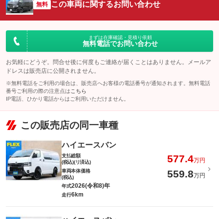
この車両に関するお問い合わせ
無料
まずは在庫確認・見積り依頼
無料電話でお問い合わせ
お気軽にどうぞ。問合せ後に何度もご連絡が届くことはありません。メールア
ドレスは販売店に公開されません。
※無料電話をご利用の場合は、販売店へお客様の電話番号が通知されます。無料電話
番号ご利用の際の注意点は
こちら
IP電話、ひかり電話からはご利用いただけません。
この販売店の同一車種
ハイエースバン
支払総額
577.4
万円
(税込)(リ済込)
車両本体価格
559.8
万円
(税込)
2026(令和8)年
年式
6km
走行