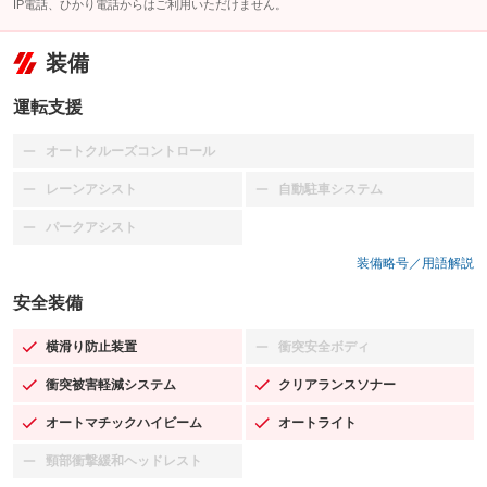
IP電話、ひかり電話からはご利用いただけません。
装備
運転支援
オートクルーズコントロール
：装備なし
レーンアシスト
自動駐車システム
：装備なし
：装備なし
パークアシスト
：装備なし
装備略号／用語解説
安全装備
横滑り防止装置
衝突安全ボディ
：装備あり
：装備なし
衝突被害軽減システム
クリアランスソナー
：装備あり
：装備あり
オートマチックハイビーム
オートライト
：装備あり
：装備あり
頸部衝撃緩和ヘッドレスト
：装備なし