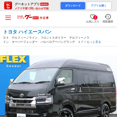
グーネットアプリ
RENEW
ダウンロード
アプリを開く
メアド不要で問い合わせ可能
0
お気に入り
閲覧履歴
トヨタ ハイエースバン
ＤＸ デルフィーノライン フロントスポイラー デルフィーノラ
イン オーバーフェンダー バルベロアーバングランデ １７イン
もっと見る
チＡＷ ＥＴＣ カーテン 天井・壁面断熱処理 ダウンライト
走行充電 外部充電（宮城県）