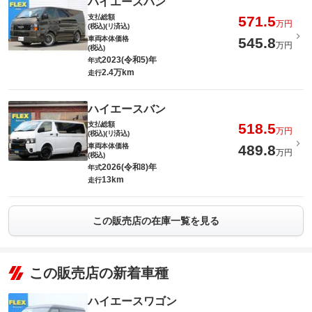
ハイエースバン
支払総額
571.5
万円
(税込)(リ済込)
車両本体価格
545.8
万円
(税込)
2023(令和5)年
年式
2.4万km
走行
ハイエースバン
支払総額
518.5
万円
(税込)(リ済込)
車両本体価格
489.8
万円
(税込)
2026(令和8)年
年式
13km
走行
この販売店の在庫一覧を見る
この販売店の新着車種
ハイエースワゴン