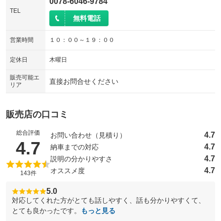
0078-6046-9784
TEL
無料電話
営業時間
１０：００～１９：００
定休日
木曜日
販売可能エ
直接お問合せください
リア
販売店の口コミ
総合評価
4.7
お問い合わせ（見積り）
（5点満点中）
4.7
4.7
納車までの対応
4.7
説明の分かりやすさ
4.7
オススメ度
143件
5.0
対応してくれた方がとても話しやすく、話も分かりやすくて、
とても良かったです。
もっと見る