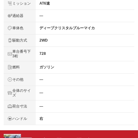
ミッション
AT6速
過給器
―
車体色
ディープクリスタルブルーマイカ
駆動方式
2WD
車台番号下
728
3桁
燃料
ガソリン
その他
―
全体のサイ
―
ズ
荷台寸法
―
ハンドル
右