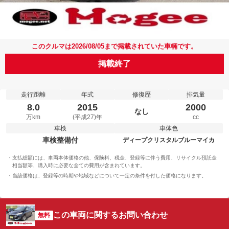
このクルマは2026/08/05まで掲載されていた車輛です。
掲載終了
走行距離
年式
修復歴
排気量
8.0
2015
2000
なし
万km
(平成27)年
cc
車検
車体色
車検整備付
ディープクリスタルブルーマイカ
支払総額には、車両本体価格の他、保険料、税金、登録等に伴う費用、リサイクル預託金
相当額等、購入時に必要な全ての費用が含まれています。
当該価格は、登録等の時期や地域などについて一定の条件を付した価格になります。
この車両に関するお問い合わせ
無料