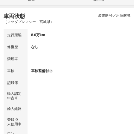
車両状態
装備略号／用語解説
（マツダプレマシー 宮城県）
走行距離
8.0万km
修復歴
なし
禁煙車
-
車検
車検整備付
?
記録簿
-
輸入認定
-
中古車
輸入経路
-
登録済
-
未使用車
ワン