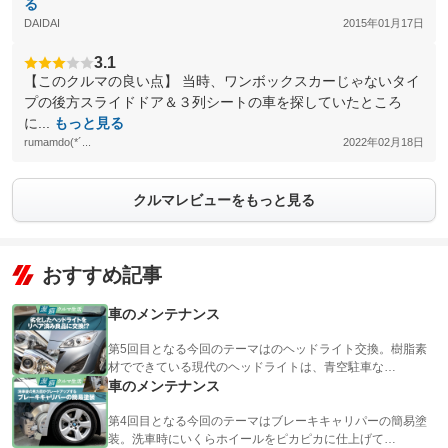
る
DAIDAI
2015年01月17日
3.1
【このクルマの良い点】 当時、ワンボックスカーじゃないタイ
プの後方スライドドア＆３列シートの車を探していたところ
に...
もっと見る
rumamdo(*´...
2022年02月18日
クルマレビューをもっと見る
おすすめ記事
車のメンテナンス
第5回目となる今回のテーマはのヘッドライト交換。樹脂素
材でできている現代のヘッドライトは、青空駐車な…
車のメンテナンス
第4回目となる今回のテーマはブレーキキャリパーの簡易塗
装。洗車時にいくらホイールをピカピカに仕上げて…