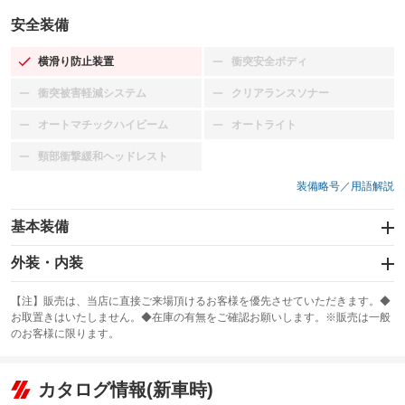
安全装備
横滑り防止装置
衝突安全ボディ
：装備あり
：装備なし
衝突被害軽減システム
クリアランスソナー
：装備なし
：装備なし
オートマチックハイビーム
オートライト
：装備なし
：装備なし
頸部衝撃緩和ヘッドレスト
：装備なし
装備略号／用語解説
基本装備
エアバッグ：運転席/助手席
外装・内装
：装備あり
スライドドア：両側スライド・片側電動
カーナビ：メモリーナビ他
：装備あり
：装備あり
【注】販売は、当店に直接ご来場頂けるお客様を優先させていただきます。◆
お取置きはいたしません。◆在庫の有無をご確認お願いします。※販売は一般
サンルーフ
ABS
TV：フルセグ
：装備なし
：装備あり
：装備あり
のお客様に限ります。
エアコン
Wエアコン
オーディオ：CDまたはCDチェンジャー／ミュージックプレイヤー接続
：装備あり
：装備なし
：装備あり
可
リフトアップ
パワーステアリング
カタログ情報(新車時)
：装備なし
：装備あり
ビジュアル：-／DVD再生
：装備あり