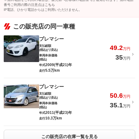
番号ご利用の際の注意点は
こちら
IP電話、ひかり電話からはご利用いただけません。
この販売店の同一車種
プレマシー
支払総額
49.2
万円
(税込)(リ済込)
車両本体価格
35
万円
(税込)
2009(平成21)年
年式
5.5万km
走行
プレマシー
支払総額
50.6
万円
(税込)(リ済込)
車両本体価格
35.1
万円
(税込)
2011(平成23)年
年式
10.3万km
走行
この販売店の在庫一覧を見る