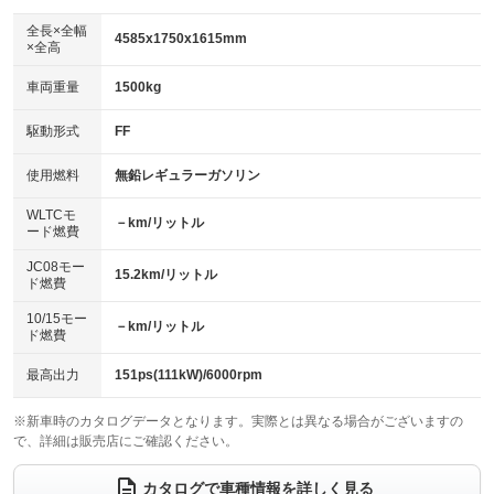
ダウンヒルアシストコントロール
：装備なし
アルミホイール：15インチ
全長×全幅
：装備あり
4585x1750x1615mm
×全高
パワーウィンドウ
盗難防止システム
：装備あり
：装備なし
革シート
ハーフレザーシート
：装備なし
：装備なし
車両重量
1500kg
アイドリングストップ
ドライブレコーダー
：装備なし
：装備なし
キーレス
LEDヘッドランプ
：装備あり
：装備なし
USB入力端子
Bluetooth接続
駆動形式
FF
：装備あり
：装備あり
HID(キセノンライト)
ポータブルナビ
：装備あり
：装備なし
100V電源
クリーンディーゼル
使用燃料
無鉛レギュラーガソリン
：装備なし
：装備なし
バックカメラ
ETC
：装備あり
：装備あり
センターデフロック
：装備なし
WLTCモ
エアロ
スマートキー
－km/リットル
：装備なし
：装備あり
ード燃費
レンタカーアップ
展示・試乗車
：装備なし
：装備なし
ローダウン
ランフラットタイヤ
：装備なし
：装備なし
JC08モー
15.2km/リットル
ド燃費
電動格納ミラー
：装備あり
パワーシート
3列シート
：装備なし
：装備あり
10/15モー
装備略号／用語解説
－km/リットル
ド燃費
ベンチシート
フルフラットシート
：装備なし
：装備なし
チップアップシート
オットマン
最高出力
151ps(111kW)/6000rpm
：装備なし
：装備なし
電動格納サードシート
シートヒーター
：装備なし
：装備なし
※新車時のカタログデータとなります。実際とは異なる場合がございますの
で、詳細は販売店にご確認ください。
ウォークスルー
後席モニター
：装備なし
：装備なし
カタログで車種情報を詳しく見る
電動リアゲート
フロントカメラ