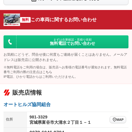
：装備なし
：装備なし
シートエアコン
全周囲カメラ
：装備なし
：装備なし
この車両に関するお問い合わせ
サイドカメラ
無料
ルーフレール
：装備なし
：装備なし
エアサスペンション
ヘッドライトウォッシャー
：装備なし
：装備なし
装備略号／用語解説
まずは在庫確認・見積り依頼
無料電話でお問い合わせ
お気軽にどうぞ。問合せ後に何度もご連絡が届くことはありません。メールア
ドレスは販売店に公開されません。
※無料電話をご利用の場合は、販売店へお客様の電話番号が通知されます。無料電話
番号ご利用の際の注意点は
こちら
IP電話、ひかり電話からはご利用いただけません。
販売店情報
オートヒルズ協同組合
981-3329
住所
MAP
宮城県富谷市大清水２丁目１－１