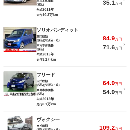
車両本体価格
35.1
万円
(税込)
2011年
年式
10.3万km
走行
ソリオバンディット
支払総額
84.9
万円
(税込)(リ済込・追)
車両本体価格
71.6
万円
(税込)
2013年
年式
3.2万km
走行
フリード
支払総額
64.9
万円
(税込)(リ済込・追)
車両本体価格
54.9
万円
(税込)
2013年
年式
8.1万km
走行
ヴォクシー
支払総額
109.2
万円
(税込)(リ済込・追)