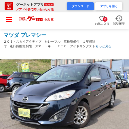
グーネットアプリ
RENEW
ダウンロード
アプリを開く
メアド不要で問い合わせ可能
0
お気に入り
閲覧履歴
マツダ プレマシー
２０Ｓ－スカイアクティブ セレーブル 車検整備付 １年保証
付 走行距離無制限 スマートキー ＥＴＣ アイドリングストッ
もっと見る
プ ＨＩＤ 両側スライド片側電動 メモリーナビ フルセグＴ
Ｖ Ｂｌｕｅｔｏｏｔｈ ＤＶＤ再生 バックカメラ 社１５アル
ミ（宮城県）