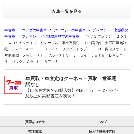
記事一覧を見る
中古車
マツダの中古車
プレマシーの中古車
プレマシー・宮城県の
中古車
プレマシー・宮城県富谷市の中古車
マツダ プレマシー ２０Ｓ
－スカイアクティブ セレーブル 車検整備付 １年保証付 走行距離無制
限 スマートキー ＥＴＣ アイドリングストップ ＨＩＤ 両側スライド
片側電動 メモリーナビ フルセグＴＶ Ｂｌｕｅｔｏｏｔｈ ＤＶＤ再
生 バックカメラ 社１５アルミ
車買取・車査定はグーネット買取 営業電
話なし
【日本最大級の加盟店数】約30万のデータから予
想以上の高額査定を実現！
質問はコチラ
ヘルプ
推奨環境
個人情報保護方針