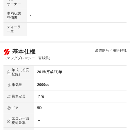
-
オーナー
車両状態
-
評価書
ディーラ
-
ー車
基本仕様
装備略号／用語解説
（マツダプレマシー 宮城県）
年式（初度
2015(平成27)年
登録）
排気量
2000cc
乗車定員
７名
ドア
5D
エコカー減
－
税対象車