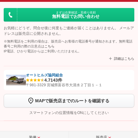
まずは在庫確認・見積り依頼
無料電話でお問い合わせ
お気軽にどうぞ。問合せ後に何度もご連絡が届くことはありません。 メールア
ドレスは販売店に公開されません。
※無料電話をご利用の場合は、販売店へお客様の電話番号が通知されます。無料電話
番号ご利用の際の注意点は
こちら
IP電話、ひかり電話からはご利用いただけません。
詳細はこちら
オートヒルズ協同組合
4.7
143件
【STEP1】
認証画面でグーネットを友だち追加してから「許可する」ボタンを押
〒981-3329 宮城県富谷市大清水２丁目１－１
します
MAPで販売店までのルートを確認する
【STEP2】
トーク画面で
ボタンをタップして問い合わせを
完了してください。
スマートフォンの位置情報をONにしてください
こちら
装備
販売店