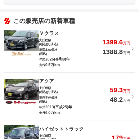
この販売店の新着車種
Ｖクラス
支払総額
1399.6
万円
(税込)(リ済込)
車両本体価格
1388.8
万円
(税込)
2026(令和8)年
年式
0.5万km
走行
アクア
支払総額
59.3
万円
(税込)(リ済込)
車両本体価格
48.2
万円
(税込)
2013(平成25)年
年式
6.0万km
走行
ハイゼットトラック
支払総額
179
万円