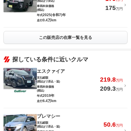
(税込)(リ済込)
車両本体価格
175
万円
(税込)
2025(令和7)年
年式
0.4万km
走行
この販売店の在庫一覧を見る
探している条件に近いクルマ
エスクァイア
支払総額
219.8
万円
(税込)(リ済込・追)
車両本体価格
209.3
万円
(税込)
2019年
年式
6.4万km
走行
プレマシー
支払総額
50.6
万円
(税込)(リ済込・追)