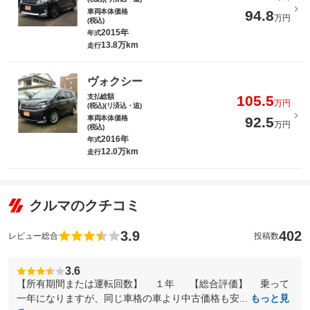
車両本体価格
94.8
万円
(税込)
2015年
年式
13.8万km
走行
ヴォクシー
支払総額
105.5
万円
(税込)(リ済込・追)
車両本体価格
92.5
万円
(税込)
2016年
年式
12.0万km
走行
クルマのクチコミ
3.9
402
レビュー総合
投稿数
3.6
【所有期間または運転回数】 １年 【総合評価】 乗って
一年になりますが、同じ車格の車より中古価格も安...
もっと見